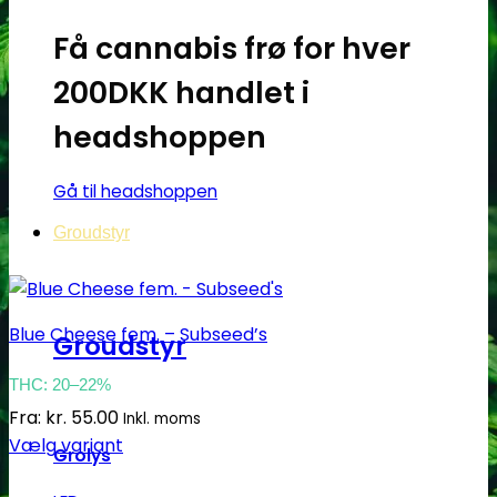
på
varesiden
Få cannabis frø for hver
200DKK handlet i
headshoppen
Gå til headshoppen
Groudstyr
Blue Cheese fem. – Subseed’s
Groudstyr
THC: 20–22%
Fra:
kr.
55.00
Inkl. moms
Vælg variant
Grolys
Dette