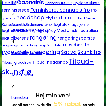
Cannabis
børste
Flying Dutchmen
Cyclone Blunts
Cannabis frø
CBD
Feminiseret cannabis frø
feminiserede
frø
G
headshop
Hybrid
Indica
glasrens
kalkfjerner
lugtblok
lugtfjerner
Konkurrence vinder
Genetik Seeds
Kush Conical
Medicinsk
Green House Seed Co.
lugtneutralisering
lugt spray
neutraliser
rengøring
piberens
rengøringsbørste
lugt
H
rensebørste
rengøringsmiddel bong
rengøringstilbehør
rygeudstyr rengøring
Sativa
Skunk frø
Humboldt Seeds
Tilbud-
Tilbud-headshop
Tilbud-groudstyr
J
skunkfrø
Joint Doctor
K
Hej min ven!
Kannabia
15% rabat
Jeg vil gerne tilbyde dig
på hele