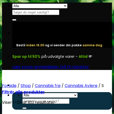
Fortsæt
til
Søg
indhold
efter:
Bestil
inden 16.00
og vi sender din pakke
samme dag
Spar op til 50%
på udvalgte varer -
Altid
💸
Læs vores anmeldelser
Gå til rabatter
Forside
/
Shop
/
Cannabis frø
/
Cannabis Avlere
/
S
Filtrér alle produkter
Søg
Viser 1–25 af 103 resultater
efter: