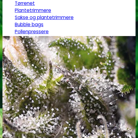
Tørrenet
Plantetrimmere
Sakse og plantetrimmere
Bubble bags
Pollenpressere
Fugtighedsregulering
Mikroskoper
Grotelte
Herbgarden™
RoyalRoom®
AC infinity
Cultibox
Homebox
Secret Jardine
Tilbehør til grotelte
Målingsudstyr