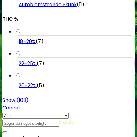
Autoblomstrende Skunk
(
11
)
THC %
18–20%
(
7
)
22–25%
(
7
)
20–22%
(
5
)
Show
(
103
)
Cancel
Cannabisavlere -og brands
Søg
efter: