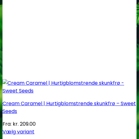
på
varesiden
Cream Caramel | Hurtigblomstrende skunkfrø – Sweet
Seeds
Fra:
kr.
209.00
Vælg variant