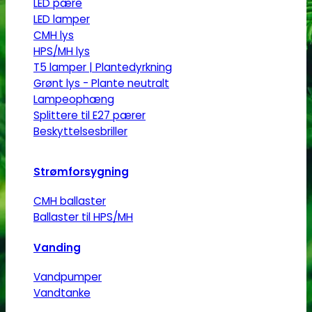
vare
LED pære
har
LED lamper
CMH lys
flere
HPS/MH lys
varianter.
T5 lamper | Plantedyrkning
Mulighederne
Grønt lys - Plante neutralt
kan
Lampeophæng
vælges
Splittere til E27 pærer
på
Beskyttelsesbriller
varesiden
Strømforsygning
CMH ballaster
Ballaster til HPS/MH
Vanding
Vandpumper
Vandtanke