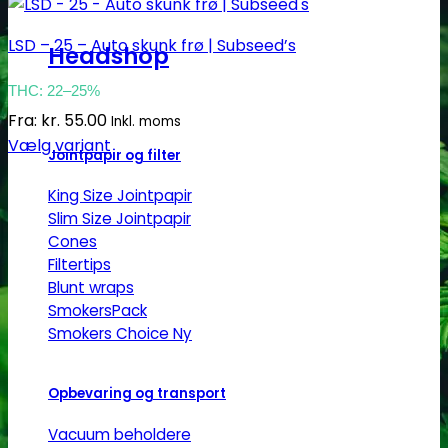
LSD – 25 – Auto skunk frø | Subseed’s
Headshop
THC: 22–25%
Fra:
kr.
55.00
Inkl. moms
Vælg variant
Jointpapir og filter
Dette
vare
King Size Jointpapir
har
Slim Size Jointpapir
Cones
flere
Filtertips
varianter.
Blunt wraps
Mulighederne
SmokersPack
kan
Smokers Choice
vælges
på
varesiden
Opbevaring og transport
Vacuum beholdere