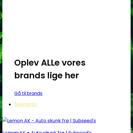
flere
varianter.
Mulighederne
kan
vælges
på
varesiden
Oplev ALLe vores
brands lige her
Gå til brands
Narkotests
Lemon AK – Auto skunk frø | Subseed’s