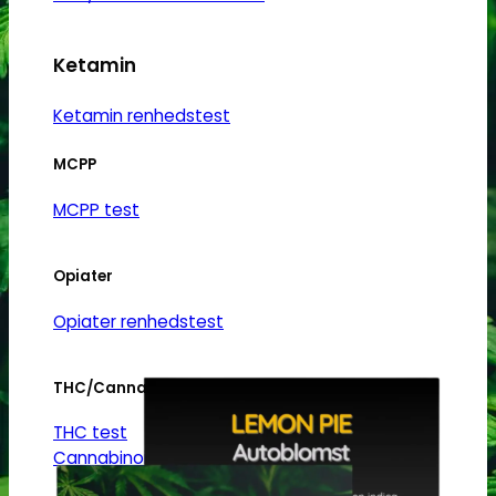
kan
vælges
på
Ketamin
varesiden
Ketamin renhedstest
MCPP
MCPP test
Opiater
Opiater renhedstest
THC/Cannabinoider
THC test
Cannabinoider test