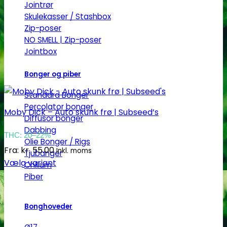
Jointrør
Skulekasser / Stashbox
Zip-poser
NO SMELL | Zip-poser
Jointbox
Bonger og piber
Standard Bonger
Percolator bonger
Moby Dick – Auto skunk frø | Subseed’s
Diffusor bonger
Dabbing
THC: 20–22%
Olie Bonger / Rigs
Fra:
kr.
55.00
Inkl. moms
Tjubanger
Vælg variant
Chillum
Dette
Piber
vare
har
Bonghoveder
flere
varianter.