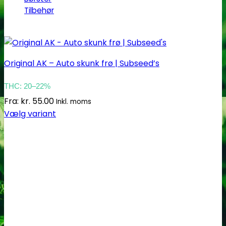
Tilbehør
Original AK – Auto skunk frø | Subseed’s
THC: 20–22%
Fra:
kr.
55.00
Inkl. moms
Vælg variant
Dette
vare
har
flere
varianter.
Mulighederne
kan
vælges