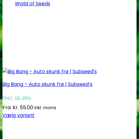
World of Seeds
Big Bang – Auto skunk frø | Subseed’s
THC: 18–20%
Fra:
kr.
55.00
Inkl. moms
Vælg variant
Dette
vare
har