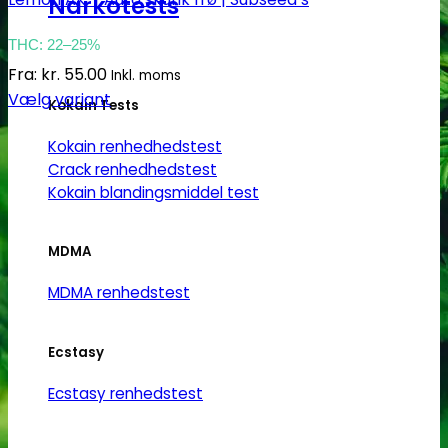
Narkotests
THC: 22–25%
Fra:
kr.
55.00
Inkl. moms
Vælg variant
Kokain Tests
Dette
Kokain renhedhedstest
vare
Crack renhedhedstest
har
Kokain blandingsmiddel test
flere
varianter.
Mulighederne
MDMA
kan
MDMA renhedstest
vælges
på
varesiden
Ecstasy
Ecstasy renhedstest