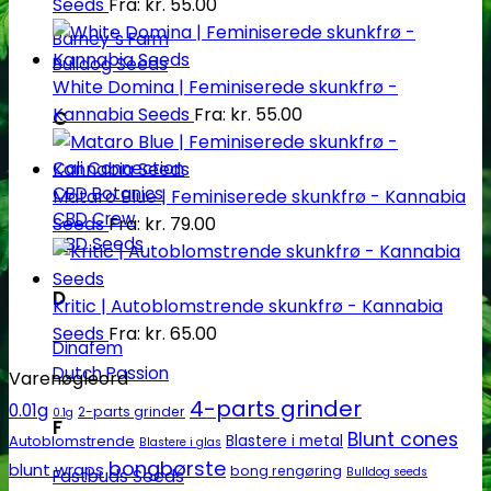
Seeds
Fra:
kr.
55.00
Barney´s Farm
Bulldog Seeds
White Domina | Feminiserede skunkfrø -
Kannabia Seeds
Fra:
kr.
55.00
C
Cali Connection
CBD Botanics
Mataro Blue | Feminiserede skunkfrø - Kannabia
CBD Crew
Seeds
Fra:
kr.
79.00
CBD Seeds
D
Kritic | Autoblomstrende skunkfrø - Kannabia
Seeds
Fra:
kr.
65.00
Dinafem
Dutch Passion
Varenøgleord
4-parts grinder
0.01g
2-parts grinder
0.1g
F
Blunt cones
Autoblomstrende
Blastere i metal
Blastere i glas
bongbørste
blunt wraps
bong rengøring
Bulldog seeds
Fastbuds Seeds