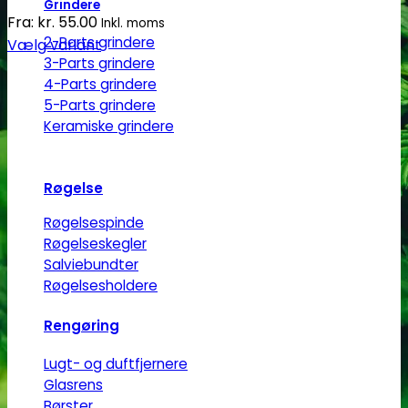
Grindere
Fra:
kr.
55.00
Inkl. moms
2-Parts grindere
Vælg variant
3-Parts grindere
Dette
4-Parts grindere
vare
5-Parts grindere
har
Keramiske grindere
flere
varianter.
Mulighederne
Røgelse
kan
Røgelsespinde
vælges
Røgelseskegler
på
Salviebundter
varesiden
Røgelsesholdere
Rengøring
Lugt- og duftfjernere
Glasrens
Børster