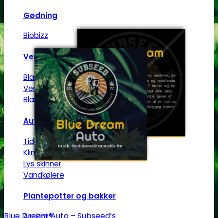
Gødning
Biobizz
Ventilation
Blæsere
Ventilationsrør -og slanger
Blæseregulator
Automatisering
Tidskontrol
Klimakontrol
Lys skinner
Vandkølere
Plantepotter og bakker
Blue Dream Auto – Subseed’s
Air-Pot®