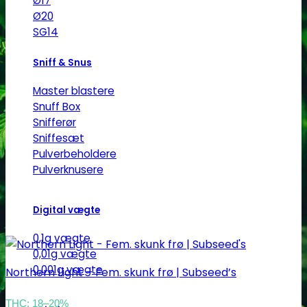
Ø17
Mulighederne
Ø20
kan
SG14
vælges
Sniff & Snus
på
varesiden
Master blastere
Snuff Box
Snifferør
Sniffesæt
Pulverbeholdere
Pulverknusere
Digital vægte
0,1g vægte
0,01g vægte
0,001g vægte
Northern Light – Fem. skunk frø | Subseed’s
THC: 18–20%