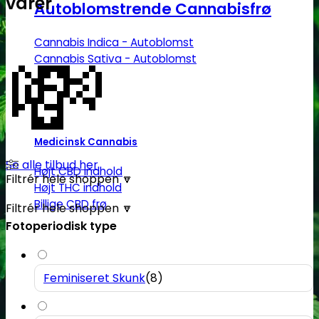
varer
Autoblomstrende Cannabisfrø
💸
Cannabis Indica - Autoblomst
Cannabis Sativa - Autoblomst
Medicinsk Cannabis
Se alle tilbud her
Højt CBD indhold
Filtrér hele shoppen 🔽
Højt THC indhold
Billige CBD frø
Filtrér hele shoppen 🔽
Fotoperiodisk type
Feminiseret Skunk
(
8
)