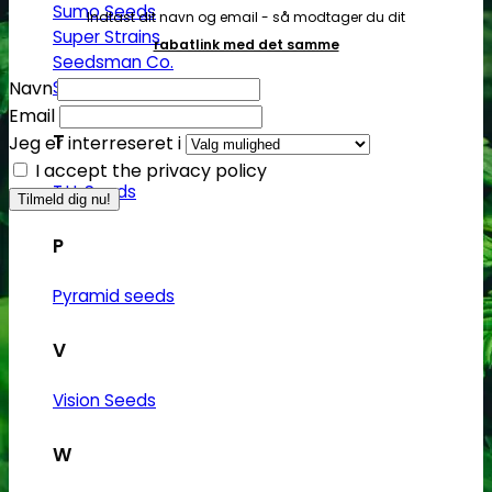
Sumo Seeds
Indtast dit navn og email - så modtager du dit
Super Strains
rabatlink med det samme
Seedsman Co.
Navn
Sweet Seeds
Email
T
Jeg er interreseret i
I accept the privacy policy
T.H. Seeds
P
Pyramid seeds
V
Vision Seeds
W