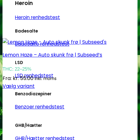
Heroin
Heroin renhedstest
Badesalte
Badesalte renhedstest
Lemon Haze – Auto skunk frø | Subseed’s
LSD
THC: 22–25%
LSD renhedstest
Fra:
kr.
55.00
Inkl. moms
Vælg variant
Dette
Benzodiazepiner
vare
Benzoer renhedstest
har
flere
varianter.
GHB/Hætter
Mulighederne
GHB/Hætter renhedstest