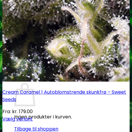
PH måling
EC måling
Co2 måling og kontrol
Temperatur og fugtighedsmålere
Målebægere og sprays
Tilbehør
Tape og fastgørelse
Kurv
Cream Caramel | Autoblomstrende skunkfrø – Sweet
Seeds
Fra:
kr.
179.00
Ingen produkter i kurven.
Vælg variant
Dette
Tilbage til shoppen