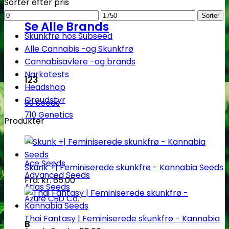
Sorter efter pris
Mindstepris
Maks.
Sorter
Se Alle Brands
pris
Skunkfrø hos Subseed
Alle Cannabis -og Skunkfrø
Cannabisavlere -og brands
Narkotests
123
Headshop
Groudstyr
00 Seeds
710 Genetics
Produkter
A
Ace Seeds
Skunk +| Feminiserede skunkfrø - Kannabia Seeds
Advanced Seeds
Fra:
kr.
65.00
Atlas Seeds
Azure CBD Co.
Thai Fantasy | Feminiserede skunkfrø - Kannabia
B