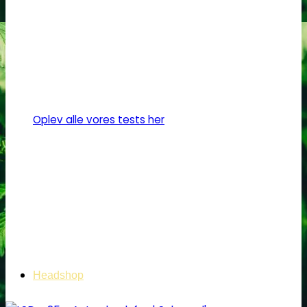
vare
har
flere
varianter.
Mulighederne
kan
vælges
Oplev alle vores tests her
på
varesiden
Headshop