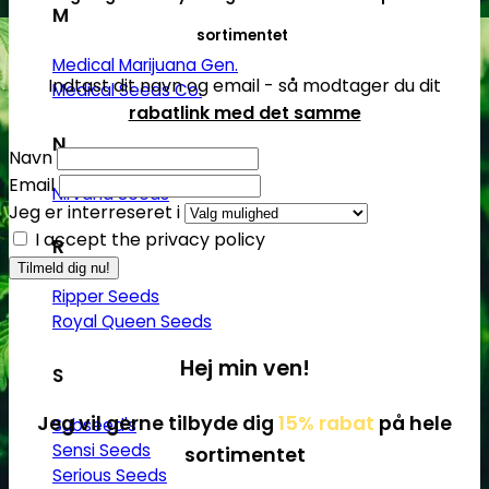
M
sortimentet
Medical Marijuana Gen.
Indtast dit navn og email - så modtager du dit
Medical Seeds Co.
rabatlink med det samme
N
Navn
Email
Nirvana Seeds
Jeg er interreseret i
I accept the privacy policy
R
Ripper Seeds
Royal Queen Seeds
Hej min ven!
S
Jeg vil gerne tilbyde dig
15% rabat
på hele
Subseed's
Sensi Seeds
sortimentet
Serious Seeds