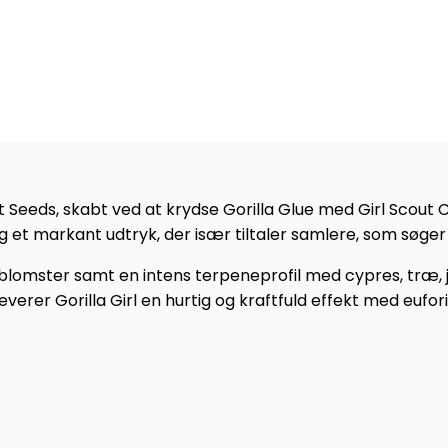
et Seeds, skabt ved at krydse Gorilla Glue med Girl Scout
g et markant udtryk, der især tiltaler samlere, som søg
lomster samt en intens terpeneprofil med cypres, træ, j
everer Gorilla Girl en hurtig og kraftfuld effekt med eufori