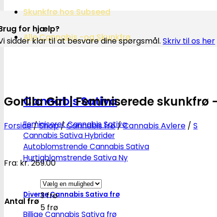
Skunkfrø hos Subseed
Brug for hjælp?
Alle Cannabis -og Skunkfrø
Vi sidder klar til at besvare dine spørgsmål.
Skriv til os her
Gorilla Girl | Feminiserede skunkfrø
Cannabis Sativa
Feminiseret Cannabis Sativa
Forside
/
Shop
/
Cannabis frø
/
Cannabis Avlere
/
S
Cannabis Sativa Hybrider
Autoblomstrende Cannabis Sativa
Hurtigblomstrende Sativa
Fra:
kr.
269.00
Diverse Cannabis Sativa frø
3 frø
Antal frø
5 frø
Billige Cannabis Sativa frø