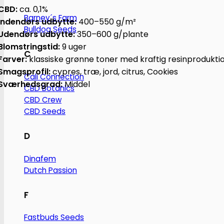
CBD:
ca. 0,1%
Barney´s Farm
Indendørs udbytte:
400–550 g/m²
Bulldog Seeds
Udendørs udbytte:
350–600 g/plante
Blomstringstid:
9 uger
C
Farver:
klassiske grønne toner med kraftig resinprodukti
Smagsprofil:
cypres, træ, jord, citrus, Cookies
Cali Connection
Sværhedsgrad:
Middel
CBD Botanics
CBD Crew
CBD Seeds
D
Dinafem
Dutch Passion
F
Fastbuds Seeds