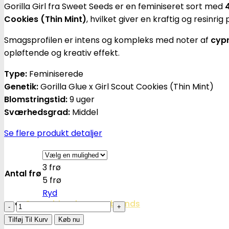
Gorilla Girl fra Sweet Seeds er en feminiseret sort med
Cookies (Thin Mint)
, hvilket giver en kraftig og resin
Smagsprofilen er intens og kompleks med noter af
cypr
opløftende og kreativ effekt.
Type:
Feminiserede
Genetik:
Gorilla Glue x Girl Scout Cookies (Thin Mint)
Blomstringstid:
9 uger
Sværhedsgrad:
Middel
Se flere produkt detaljer
3 frø
Antal frø
5 frø
Ryd
Cannabisavlere -og brands
Gorilla
Girl
Tilføj Til Kurv
Køb nu