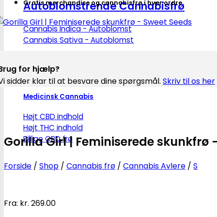
Autoblomstrende Cannabisfrø
Gratis merchandise og cannabisfrø i hver ordre
Cannabis Indica - Autoblomst
Cannabis Sativa - Autoblomst
Brug for hjælp?
Vi sidder klar til at besvare dine spørgsmål.
Skriv til os her
Medicinsk Cannabis
Højt CBD indhold
Højt THC indhold
Billige CBD frø
Gorilla Girl | Feminiserede skunkfrø
Forside
/
Shop
/
Cannabis frø
/
Cannabis Avlere
/
S
Fra:
kr.
269.00