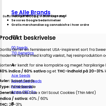
|
Feminiserede
Se Alle Brands
skunkfrø
Hurtig levering 2-4 hverdage med
Bestil inden
kl. 16.00
og vi afsender i dag
-
Se vores Google bedømmelser
Sweet
Gratis merchandise og cannabisfrø i hver ordre
Seeds
Produkt beskrivelse
antal
123
00 Seeds
Gorilla Girl er en feminiseret USA-inspireret sort fra Swe
710 Genetics
moderne hybrid med kraftig vækst, høj resinproduktion o
A
Sorten er kendt for sine kompakte og meget harpiksrige b
40% indica / 60% sativa
og et
THC-indhold på 20–31%
l
Ace Seeds
Avler:
Sweet Seeds
Advanced Seeds
Type:
Feminiserede
Atlas Seeds
Azure CBD Co.
Genetik:
Gorilla Glue x Girl Scout Cookies (Thin Mint)
Indica / sativa:
40% / 60%
B
THC:
20–31%