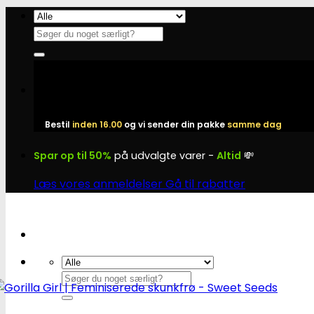
Fortsæt
til
Søg
indhold
efter:
Bestil
inden 16.00
og vi sender din pakke
samme dag
Spar op til 50%
på udvalgte varer -
Altid
💸
Læs vores anmeldelser
Gå til rabatter
Søg
efter: