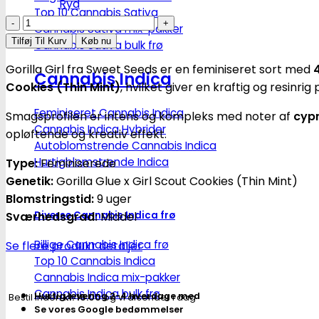
Ryd
Top 10 Cannabis Sativa
Gorilla
Cannabis Sativa mix-pakker
Girl
Tilføj Til Kurv
Køb nu
Cannabis Sativa bulk frø
|
Gorilla Girl fra Sweet Seeds er en feminiseret sort med
Feminiserede
Cannabis Indica
Cookies (Thin Mint)
, hvilket giver en kraftig og resin
skunkfrø
-
Feminiseret Cannabis Indica
Smagsprofilen er intens og kompleks med noter af
cypr
Sweet
Cannabis Indica Hybrider
opløftende og kreativ effekt.
Autoblomstrende Cannabis Indica
Seeds
Hurtigblomstrende Indica
Type:
Feminiserede
antal
Genetik:
Gorilla Glue x Girl Scout Cookies (Thin Mint)
Blomstringstid:
9 uger
Sværhedsgrad:
Middel
Diverse Cannabis Indica frø
Billige Cannabis Indica frø
Se flere produkt detaljer
Top 10 Cannabis Indica
Cannabis Indica mix-pakker
Cannabis Indica bulk frø
Hurtig levering 2-4 hverdage med
Bestil inden
kl. 16.00
og vi afsender i dag
Se vores Google bedømmelser