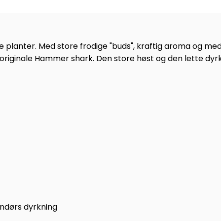
planter. Med store frodige "buds", kraftig aroma og med
riginale Hammer shark. Den store høst og den lette dyrk
endørs dyrkning