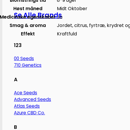
Blomstrings tid
8-9 uger
Høst måned
Midt Oktober
Se Alle Brands
Medicinske egenskaber
Ja
Smag & aroma
Jordet, citrus, fyrtræ, krydret o
Effekt
Kraftfuld
123
00 Seeds
710 Genetics
A
Ace Seeds
Advanced Seeds
Atlas Seeds
Azure CBD Co.
B