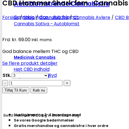
CBD Hammer Shark fem . Cannabis 
Autoblomstrende Cannabisfrø
Forside
/
Shop
/
Cannabis frø
/
Cannabis Avlere
/
CBD B
Cannabis Indica - Autoblomst
Cannabis Sativa - Autoblomst
Fra:
kr.
69.00
Inkl. moms
God balance mellem THC og CBD
Medicinsk Cannabis
Se flere produkt detaljer
Højt CBD indhold
Stk.
Ryd
Højt THC indhold
CBD
Billige CBD frø
Hammer
Tilføj Til Kurv
Køb nu
Shark
fem
.
Hurtig levering 2-4 hverdage med
Bestil inden
kl. 16.00
og vi afsender i dag
Cannabis
Se vores Google bedømmelser
frø
Gratis merchandise og cannabisfrø i hver ordre