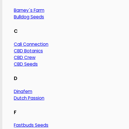
Barney´s Farm
Bulldog Seeds
C
Cali Connection
CBD Botanics
CBD Crew
CBD Seeds
D
Dinafem
Dutch Passion
F
Fastbuds Seeds