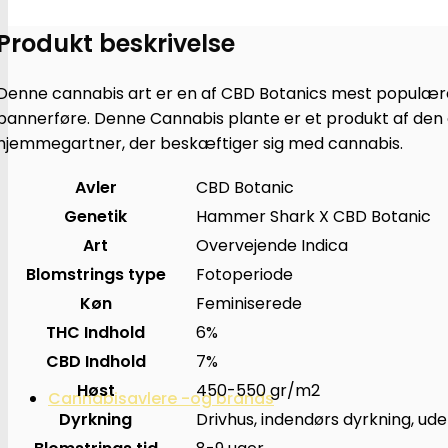
-
Produkt beskrivelse
CBD
Botanics
antal
Denne cannabis art er en af CBD Botanics mest populære 
bannerføre. Denne Cannabis plante er et produkt af den o
hjemmegartner, der beskæftiger sig med cannabis.
Avler
CBD Botanic
Genetik
Hammer Shark X CBD Botanic
Art
Overvejende Indica
Blomstrings type
Fotoperiode
Køn
Feminiserede
THC Indhold
6%
CBD Indhold
7%
Høst
450-550 gr/m2
Cannabisavlere -og brands
Dyrkning
Drivhus, indendørs dyrkning, ud