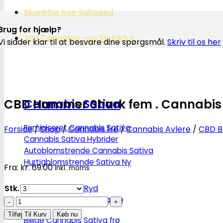
Skunkfrø hos Subseed
Brug for hjælp?
Alle Cannabis -og Skunkfrø
Vi sidder klar til at besvare dine spørgsmål.
Skriv til os her
CBD Hammer Shark fem . Cannabis 
Cannabis Sativa
Feminiseret Cannabis Sativa
Forside
/
Shop
/
Cannabis frø
/
Cannabis Avlere
/
CBD B
Cannabis Sativa Hybrider
Autoblomstrende Cannabis Sativa
Hurtigblomstrende Sativa
Fra:
kr.
69.00
Inkl. moms
Stk.
Ryd
Diverse Cannabis Sativa frø
CBD
Hammer
Tilføj Til Kurv
Køb nu
Billige Cannabis Sativa frø