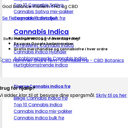
Shark
Top 10 Cannabis Sativa
God balance mellem THC og CBD
fem
Cannabis Sativa mix-pakker
.
Se flere produkt detaljer
Cannabis Sativa bulk frø
Cannabis
frø
Cannabis Indica
-
Hurtig levering 2-4 hverdage med
Bestil inden
kl. 16.00
og vi afsender i dag
CBD
Se vores Google bedømmelser
Feminiseret Cannabis Indica
Gratis merchandise og cannabisfrø i hver ordre
Botanics
Cannabis Indica Hybrider
Autoblomstrende Cannabis Indica
antal
Hurtigblomstrende Indica
Diverse Cannabis Indica frø
Brug for hjælp?
Vi sidder klar til at besvare dine spørgsmål.
Skriv til os her
Billige Cannabis Indica frø
Top 10 Cannabis Indica
Cannabis Indica mix-pakker
Cannabis Indica bulk frø