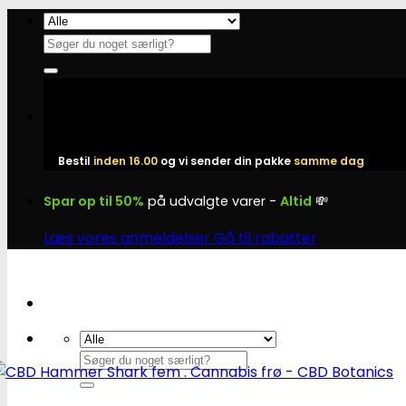
Fortsæt
til
Søg
indhold
efter:
Bestil
inden 16.00
og vi sender din pakke
samme dag
Spar op til 50%
på udvalgte varer -
Altid
💸
Læs vores anmeldelser
Gå til rabatter
Søg
efter: