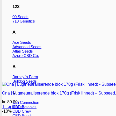
123
00 Seeds
710 Genetics
A
Ace Seeds
Advanced Seeds
Atlas Seeds
Azure CBD Co.
B
Barney´s Farm
Bulldog Seeds
C
Ona | Lugtneutraliserende blok 170g (Frisk linned) – Subseed
kr.
89.00
Cali Connection
Tilføj til kurv
CBD Botanics
-10%
CBD Crew
CBD Seeds