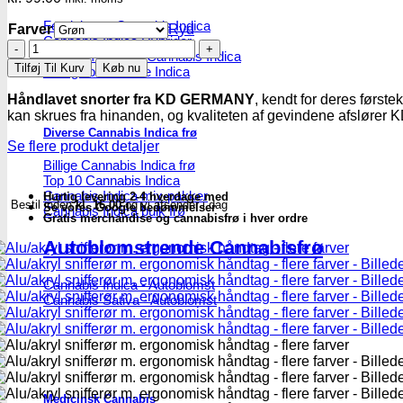
Feminiseret Cannabis Indica
Farver
Ryd
Cannabis Indica Hybrider
Alu/akryl
Autoblomstrende Cannabis Indica
snifferør
Tilføj Til Kurv
Køb nu
Hurtigblomstrende Indica
m.
ergonomisk
Håndlavet snorter fra KD GERMANY
, kendt for deres første
håndtag
kan skrues fra hinanden, og kvaliteten af gevindene afslør
-
Diverse Cannabis Indica frø
flere
Se flere produkt detaljer
farver
Billige Cannabis Indica frø
antal
Top 10 Cannabis Indica
Cannabis Indica mix-pakker
Hurtig levering 2-4 hverdage med
Bestil inden
kl. 16.00
og vi afsender i dag
Se vores Google bedømmelser
Cannabis Indica bulk frø
Gratis merchandise og cannabisfrø i hver ordre
Autoblomstrende Cannabisfrø
Cannabis Indica - Autoblomst
Cannabis Sativa - Autoblomst
Medicinsk Cannabis