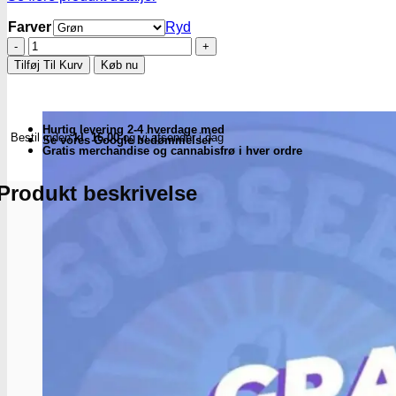
Farver
Ryd
Alu/akryl
snifferør
Tilføj Til Kurv
Køb nu
m.
ergonomisk
håndtag
-
Hurtig levering 2-4 hverdage med
Bestil inden
kl. 16.00
og vi afsender i dag
flere
Se vores Google bedømmelser
Gratis merchandise og cannabisfrø i hver ordre
farver
antal
Produkt beskrivelse