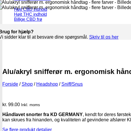
Højt CBD indhold
Højt THC indhold
Billige CBD frø
Brug for hjælp?
Vi sidder klar til at besvare dine spørgsmål.
Skriv til os her
Alu/akryl snifferør m. ergonomisk hånd
Forside
/
Shop
/
Headshop
/
Sniff/Snus
kr.
99.00
Inkl. moms
Håndlavet snorter fra KD GERMANY
, kendt for deres første
kan skrues fra hinanden, og kvaliteten af gevindene afslør
Se flere produkt detaljer