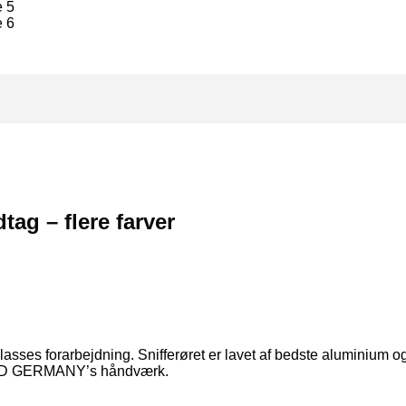
tag – flere farver
klasses forarbejdning. Snifferøret er lavet af bedste aluminium og 
er KD GERMANY’s håndværk.