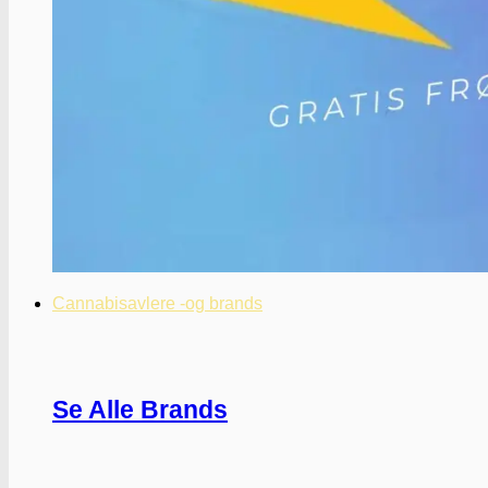
Cannabisavlere -og brands
Se Alle Brands