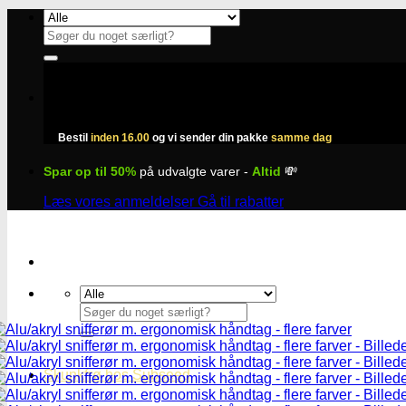
Fortsæt
til
Søg
indhold
efter:
Bestil
inden 16.00
og vi sender din pakke
samme dag
Spar op til 50%
på udvalgte varer -
Altid
💸
Læs vores anmeldelser
Gå til rabatter
Søg
efter:
Skunkfrø hos Subseed