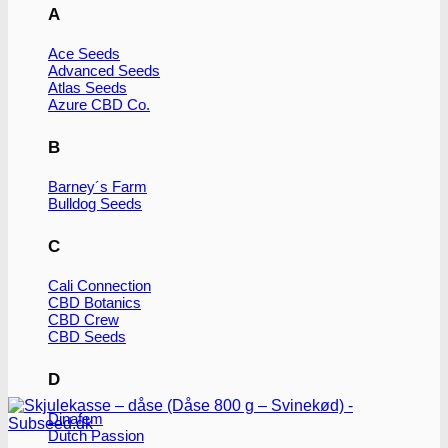
flere
A
varianter.
Mulighederne
Ace Seeds
kan
Advanced Seeds
vælges
Atlas Seeds
på
Azure CBD Co.
varesiden
B
Barney´s Farm
Bulldog Seeds
C
Cali Connection
CBD Botanics
CBD Crew
CBD Seeds
D
Dinafem
Dutch Passion