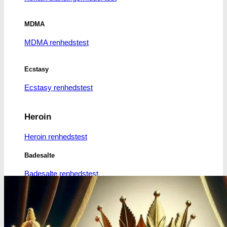
MDMA
MDMA renhedstest
Ecstasy
Ecstasy renhedstest
Heroin
Heroin renhedstest
Badesalte
Badesalte renhedstest
LSD
LSD renhedstest