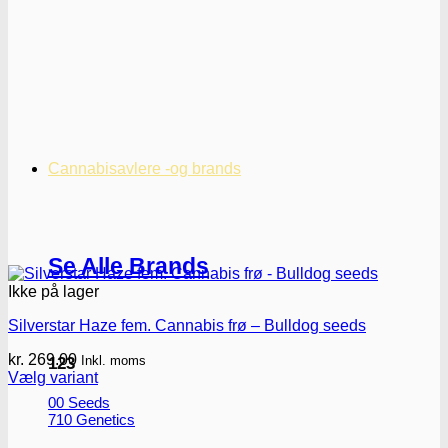
Cannabisavlere -og brands
Se Alle Brands
Ikke på lager
Silverstar Haze fem. Cannabis frø – Bulldog seeds
kr.
269.00
Inkl. moms
123
Vælg variant
Dette
00 Seeds
vare
710 Genetics
har