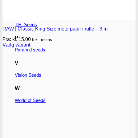
T
T.H. Seeds
RAW | Classic King Size meterpapir i rulle – 3 m
P
Fra:
kr.
15.00
Inkl. moms
Vælg variant
Pyramid seeds
Dette
vare
har
V
flere
varianter.
Vision Seeds
Mulighederne
kan
W
vælges
på
varesiden
World of Seeds