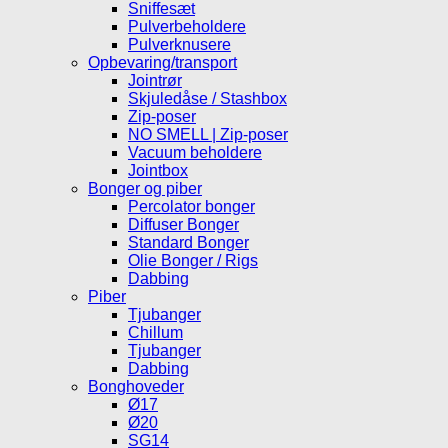
Sniffesæt
Pulverbeholdere
Pulverknusere
Opbevaring/transport
Jointrør
Skjuledåse / Stashbox
Zip-poser
NO SMELL | Zip-poser
Vacuum beholdere
Jointbox
Bonger og piber
Percolator bonger
Diffuser Bonger
Standard Bonger
Olie Bonger / Rigs
Dabbing
Piber
Tjubanger
Chillum
Tjubanger
Dabbing
Bonghoveder
Ø17
Ø20
SG14