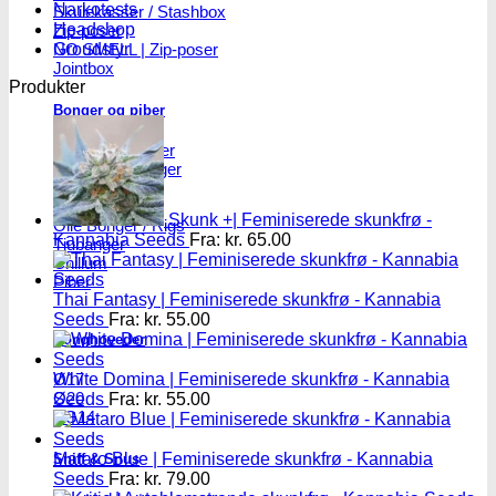
Narkotests
Skulekasser / Stashbox
Headshop
Zip-poser
NO SMELL | Zip-poser
Groudstyr
Jointbox
Produkter
Bonger og piber
Standard Bonger
Percolator bonger
Diffusor bonger
Dabbing
Skunk +| Feminiserede skunkfrø -
Olie Bonger / Rigs
Kannabia Seeds
Fra:
kr.
65.00
Tjubanger
Chillum
Piber
Thai Fantasy | Feminiserede skunkfrø - Kannabia
Seeds
Fra:
kr.
55.00
Bonghoveder
Ø17
White Domina | Feminiserede skunkfrø - Kannabia
Ø20
Seeds
Fra:
kr.
55.00
SG14
Mataro Blue | Feminiserede skunkfrø - Kannabia
Sniff & Snus
Seeds
Fra:
kr.
79.00