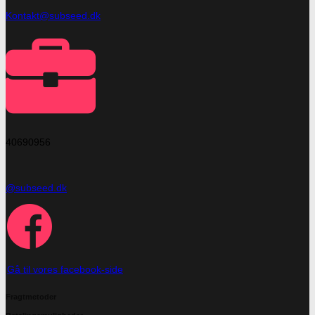
Kontakt@subseed.dk
40690956
@subseed.dk
Gå til vores facebook-side
Fragtmetoder