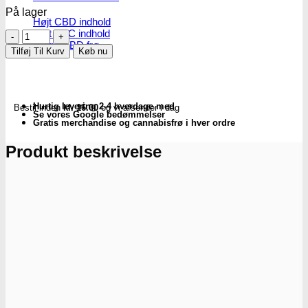
På lager
Højt CBD indhold
Højt THC indhold
Almindeligt
Billige CBD frø
snifferør
Tilføj Til Kurv
Køb nu
i
mæssing
antal
Hurtig levering 2-4 hverdage med
Bestil inden
kl. 16.00
og vi afsender i dag
Se vores Google bedømmelser
Gratis merchandise og cannabisfrø i hver ordre
Produkt beskrivelse