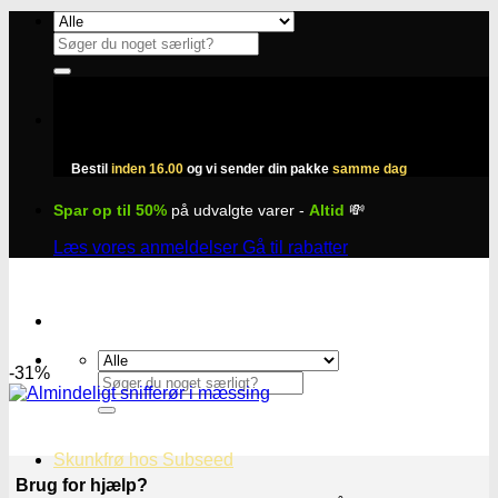
Fortsæt
til
Søg
indhold
efter:
Bestil
inden 16.00
og vi sender din pakke
samme dag
Spar op til 50%
på udvalgte varer -
Altid
💸
Læs vores anmeldelser
Gå til rabatter
-31%
Søg
efter:
Skunkfrø hos Subseed
Brug for hjælp?