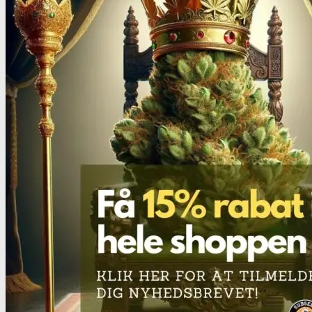
Benzodiazepiner
Benzoer renhedstest
GHB/Hætter
GHB/Hætter renhedstest
Ketamin
Ketamin renhedstest
MCPP
MCPP test
Opiater
Opiater renhedstest