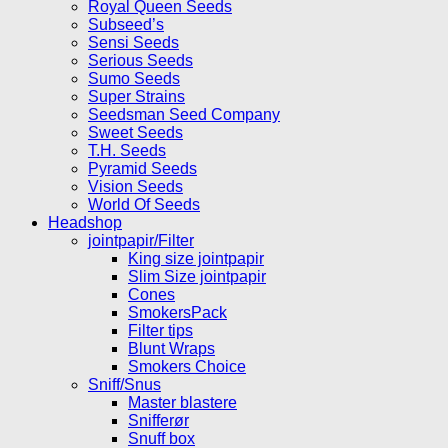
Royal Queen Seeds
Subseed’s
Sensi Seeds
Serious Seeds
Sumo Seeds
Super Strains
Seedsman Seed Company
Sweet Seeds
T.H. Seeds
Pyramid Seeds
Vision Seeds
World Of Seeds
Headshop
jointpapir/Filter
King size jointpapir
Slim Size jointpapir
Cones
SmokersPack
Filter tips
Blunt Wraps
Smokers Choice
Sniff/Snus
Master blastere
Snifferør
Snuff box