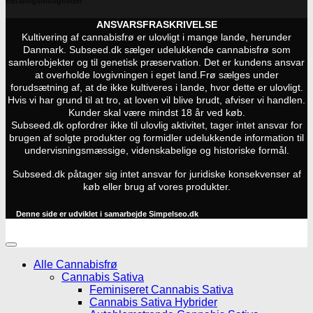
Betalingsmuligheder
ANSVARSFRASKRIVELSE
Kultivering af cannabisfrø er ulovligt i mange lande, herunder
Danmark. Subseed.dk sælger udelukkende cannabisfrø som
samlerobjekter og til genetisk præservation. Det er kundens ansvar
at overholde lovgivningen i eget land.
Frø sælges under
forudsætning af, at de ikke kultiveres i lande, hvor dette er ulovligt.
Hvis vi har grund til at tro, at loven vil blive brudt, afviser vi handlen.
Kunder skal være mindst 18 år ved køb.
Subseed.dk opfordrer ikke til ulovlig aktivitet, tager intet ansvar for
brugen af solgte produkter og formidler udelukkende information til
undervisningsmæssige, videnskabelige og historiske formål.
Subseed.dk påtager sig intet ansvar for juridiske konsekvenser af
køb eller brug af vores produkter.
Denne side er udviklet i samarbejde
Simpelseo.dk
Alle Cannabisfrø
Cannabis Sativa
Feminiseret Cannabis Sativa
Cannabis Sativa Hybrider