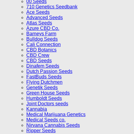
00 Seeds
710 Genetics Seedbank
Ace Seeds
Advanced Seeds
Atlas Seeds
Azure CBD Co.
Barneys Farm
Bulldog Seeds
Cali Connection
CBD Botanics
CBD Crew
CBD Seeds
Dinafem Seeds
Dutch Passion Seeds
FastBuds Seeds
Flying Dutchmen
Genetik Seeds
Green House Seeds
Humboldt Seeds
Joint Doctors seeds
Kannabia
Medical Marijuana Genetics
Medical Seeds co.
Nirvana Cannabis Seeds
Ripper Seeds