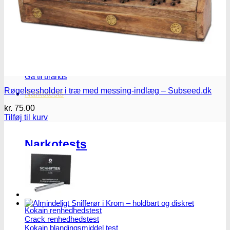
Oplev ALLe vores
brands lige her
Gå til brands
Røgelsesholder i træ med messing-indlæg – Subseed.dk
Narkotests
kr.
75.00
Tilføj til kurv
Narkotests
Kokain Tests
Kokain renhedhedstest
Crack renhedhedstest
Kokain blandingsmiddel test