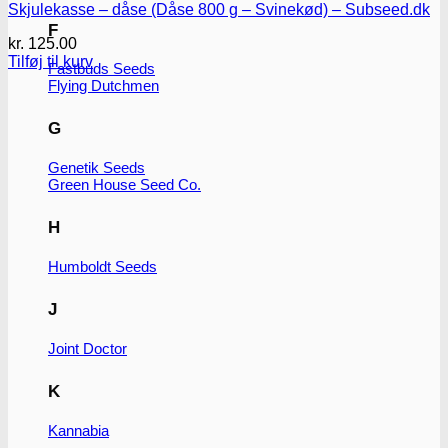
Skjulekasse – dåse (Dåse 800 g – Svinekød) – Subseed.dk
F
kr.
125.00
Tilføj til kurv
Fastbuds Seeds
Flying Dutchmen
G
Genetik Seeds
Green House Seed Co.
H
Humboldt Seeds
J
Joint Doctor
K
Kannabia