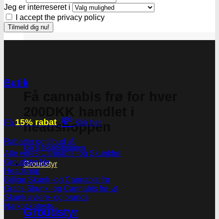
Jeg er interreseret i
I accept the privacy policy
Butik
Få cannabis frø for hver
200DKK handlet i
💸
15% rabat
Få
Klik her
headshoppen
Rabatter og tilbud 💰
Gå til headshoppen
Alle vores Cannabis -og Skunkfrø
Groudstyr
Groudstyr
Headshop
Billige Skunk -og Cannabis frø
Gratis Skunk -og Cannabis frø 🌿
Skunk avlere- og brands
Narkotikatests
Groudstyr