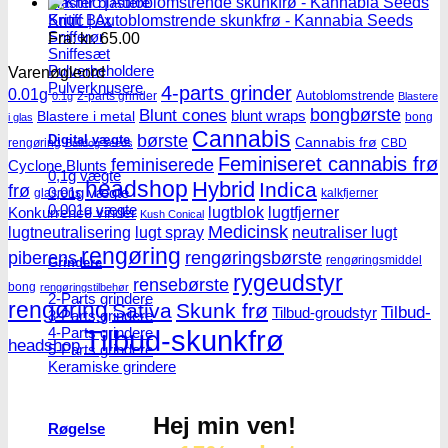
Master blastere
Snuff Box
Kritic | Autoblomstrende skunkfrø - Kannabia Seeds
Snifferør
Fra:
kr.
65.00
Sniffesæt
Pulverbeholdere
Varenøgleord
Pulverknusere
4-parts grinder
0.01g
Autoblomstrende
2-parts grinder
0.1g
Blastere
Blunt cones
bongbørste
blunt wraps
Blastere i metal
bong
i glas
Cannabis
børste
Digital vægte
Cannabis frø
rengøring
CBD
Bulldog seeds
Feminiseret cannabis frø
feminiserede
Cyclone Blunts
0,1g vægte
headshop
Hybrid
Indica
frø
0,01g vægte
glasrens
kalkfjerner
0,001g vægte
lugtblok
lugtfjerner
Konkurrence vinder
Kush Conical
Medicinsk
lugtneutralisering
lugt spray
neutraliser lugt
rengøring
piberens
rengøringsbørste
rengøringsmiddel
Grindere
rygeudstyr
rensebørste
bong
rengøringstilbehør
2-Parts grindere
rengøring
Sativa
Skunk frø
Tilbud-
Tilbud-groudstyr
3-Parts grindere
4-Parts grindere
Tilbud-skunkfrø
headshop
5-Parts grindere
Keramiske grindere
Hej min ven!
Røgelse