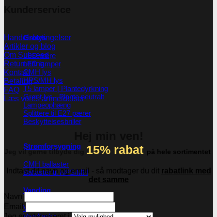
Kunderservice
Grolys
Handelsbetingelser
Artikler og blog
Om Subseed
LED pære
LED lamper
Returnering
CMH lys
Kontakt
HPS/MH lys
Betaling
T5 lamper | Plantedyrkning
FAQ
Grønt lys - Plante neutralt
Læs vores anmeldelser
Lampeophæng
Splittere til E27 pærer
Beskyttelsesbriller
Hej min ven!
Strømforsygning
15% rabat
Jeg vil gerne tilbyde dig
på hele sortimentet
CMH ballaster
Indtast dit navn og email - så modtager du dit
rabatlink med
Ballaster til HPS/MH
det samme
Vanding
Navn
Email
Vandpumper
Jeg er interreseret i
Vandtanke