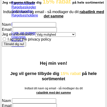
15% rabat
Jeg vil gerne tilbyde dig
på hele sortimentet
Røgelsespinde
Røgelseskegler
Salviebundter
Indtast dit navn og email - så modtager du dit
rabatlink med
Røgelsesholdere
det samme
Rengøring
Navn
Email
Lugt- og duftfjernere
Jeg er interreseret i
Glasrens
I accept the privacy policy
Børster
Tilbehør
Hej min ven!
Jeg vil gerne tilbyde dig
15% rabat
på hele
sortimentet
Indtast dit navn og email - så modtager du dit
rabatlink med det samme
Navn
Email