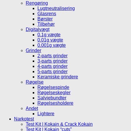
Rengøring
Lugtneutralisering
Glasrens
Børster
Tilbehør
Digitalvægt
0.1g vægte
0.01g vægte
0.001g vægte
Grinder
2-parts grinder
3-parts grinder
4-parts grinder
5-parts grinder
Keramiske grindere
Røgelse
Røgelsespinde
Røgelseskegler
Salviebundter
Røgelsesholdere
Andet
Lightere
Narkotest
Test Kit | Kokain & Crack Kokain
Test Kit | Kokain “cuts”