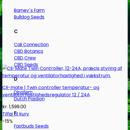
Barney´s Farm
Bulldog Seeds
C
Cali Connection
CBD Botanics
CBD Crew
CBD Seeds
D
Cli-mate | Twin controller temperatur- og
Dinafem
ventilatorhastighedsregulator 12 / 24A
Dutch Passion
kr.
1,599.00
F
Tilføj til kurv
-15%
Fastbuds Seeds