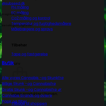
@subseed.dk
PH måling
EC måling
Fragtmetoder
Co2 måling og kontrol
Temperatur og fugtighedsmålere
Betalingsmuligheder
Målebægere og sprays
Tilbehør
Tape og fastgørelse
Butik
Kurv
Alle vores Cannabis -og Skunkfrø
Billige Skunk -og Cannabisfrø
Gratis Skunk -og Cannabisfrø 🌿
Ingen produkter i kurven.
Cannabis brands og avlere
Papir og filter
Tilbage til shoppen