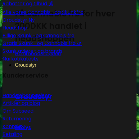
Rabatter og tilbud 💰
Få cannabis frø for hver
Alle vores Cannabis -og Skunkfrø
Groudstyr
200DKK handlet i
Headshop
Billige Skunk -og Cannabis frø
headshoppen
Gratis Skunk -og Cannabis frø 🌿
Skunk avlere- og brands
Gå til headshoppen
Narkotikatests
Groudstyr
Kunderservice
Handelsbetingelser
Groudstyr
Artikler og blog
Om Subseed
Returnering
Kontakt
Grolys
Betaling