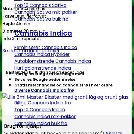
Top 10 Cannabis Sativa
Materiale
Acryl, Glas
Cannabis Sativa mix-pakker
Farve
Brun, flerfarvet
Cannabis Sativa bulk frø
Højde
45 mm
Cannabis Indica
Diameter
20 mm
Info
3 ml kapacitet
Feminiseret Cannabis Indica
Se flere produkt detaljer
Cannabis Indica Hybrider
Autoblomstrende Cannabis Indica
Hurtigblomstrende Indica
Bestil inden
kl. 16.00
og vi afsender i dag
Hurtig levering 2-4 hverdage med
Se vores Google bedømmelser
Gratis merchandise og cannabisfrø i hver ordre
Diverse Cannabis Indica frø
Billige Cannabis Indica frø
Top 10 Cannabis Indica
Cannabis Indica mix-pakker
Cannabis Indica bulk frø
Brug for hjælp?
Vi sidder klar til at besvare dine spørgsmål.
Skriv til