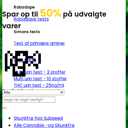
Robadope
50%
Spar op til
på udvalgte
Robadope tests
varer
Simons tests
💸
Test af primære aminer
URIN TESTS
Multi urin test - 3 stoffer
Multi urin test - 10 stoffer
THC urin test - 25ng/ml
Se alle tilbud her
THC urin test - 50ng/ml
Søg
efter:
Skunkfrø hos Subseed
Alle Cannabis -og Skunkfrø