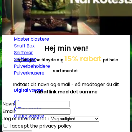
Ø17
Ø20
SG14
Sniff & Snus
Master blastere
Snuff Box
Hej min ven!
Snifferør
15% rabat
Sniffesæt
Jeg vil gerne tilbyde dig
på hele
Pulverbeholdere
sortimentet
Pulverknusere
Indtast dit navn og email - så modtager du dit
Digital vægte
rabatlink med det samme
0,1g vægte
Navn
0,01g vægte
Email
0,001g vægte
Jeg er interreseret i
I accept the privacy policy