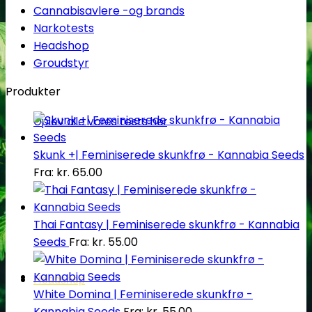
Cannabisavlere -og brands
Narkotests
Headshop
Groudstyr
Produkter
Oplev alle vores tests her
Skunk +| Feminiserede skunkfrø - Kannabia Seeds
Fra:
kr.
65.00
Thai Fantasy | Feminiserede skunkfrø - Kannabia
Seeds
Fra:
kr.
55.00
Headshop
White Domina | Feminiserede skunkfrø -
Kannabia Seeds
Fra:
kr.
55.00