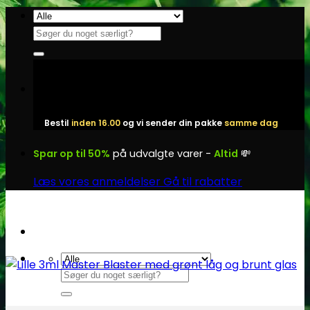
Fortsæt
til
Søg
indhold
efter:
Bestil
inden 16.00
og vi sender din pakke
samme dag
Spar op til 50%
på udvalgte varer -
Altid
💸
Læs vores anmeldelser
Gå til rabatter
Søg
efter: