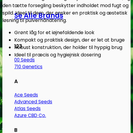
den tætte forsegling beskytter indholdet mod fugt og
spild. Ideel til dem, der ønsker en praktisk og æstetisk
Se Alle Brands
løsning til pulverhåndtering.
Grønt låg for et iøjnefaldende look
Kompakt og praktisk design, der er let at bruge
123
Robust konstruktion, der holder til hyppig brug
Ideel til præcis og hygiejnisk dosering
00 Seeds
710 Genetics
A
Ace Seeds
Advanced Seeds
Atlas Seeds
Azure CBD Co.
B