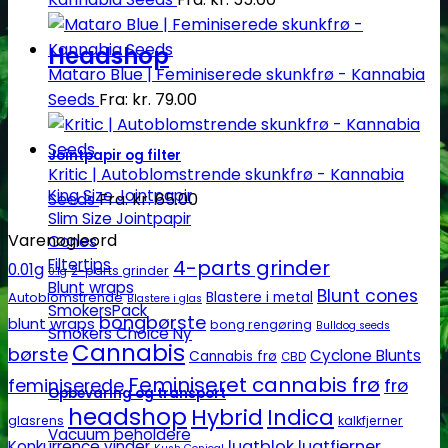
Headshop
Mataro Blue | Feminiserede skunkfrø - Kannabia
Seeds
Fra:
kr.
79.00
Jointpapir og filter
Kritic | Autoblomstrende skunkfrø - Kannabia
King Size Jointpapir
Seeds
Fra:
kr.
65.00
Slim Size Jointpapir
Varenøgleord
Cones
4-parts grinder
Filtertips
0.01g
2-parts grinder
0.1g
Blunt wraps
Blunt cones
Autoblomstrende
Blastere i metal
Blastere i glas
SmokersPack
bongbørste
blunt wraps
bong rengøring
Bulldog seeds
Smokers Choice
Cannabis
børste
Cyclone Blunts
Cannabis frø
CBD
Feminiseret cannabis frø
feminiserede
frø
Opbevaring og transport
headshop
Hybrid
Indica
glasrens
kalkfjerner
Vacuum beholdere
lugtblok
lugtfjerner
Konkurrence vinder