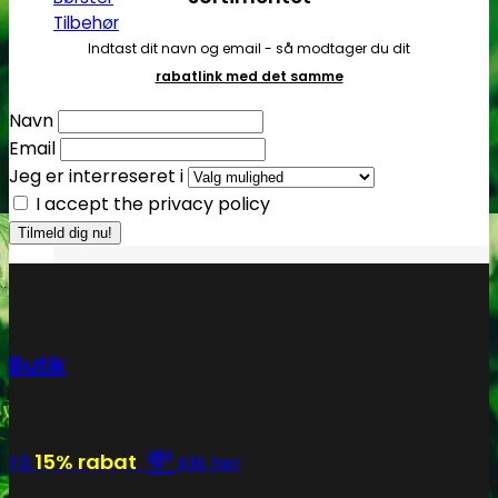
Tilbehør
Indtast dit navn og email - så modtager du dit
rabatlink med det samme
Navn
Email
Jeg er interreseret i
I accept the privacy policy
Butik
💸
15% rabat
Få
Klik her