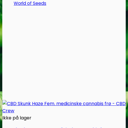
varianter.
World of Seeds
Mulighederne
kan
vælges
på
varesiden
Ikke på lager