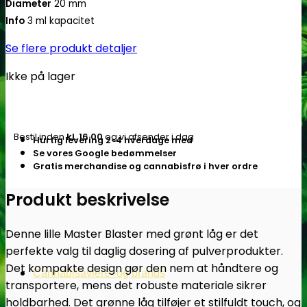
Diameter
20 mm
Info
3 ml kapacitet
Se flere produkt detaljer
Ikke på lager
Bestil inden
kl. 16.00
og vi afsender i dag
Hurtig levering 2-4 hverdage med
Se vores Google bedømmelser
Gratis merchandise og cannabisfrø i hver ordre
Produkt beskrivelse
Denne lille Master Blaster med grønt låg er det
perfekte valg til daglig dosering af pulverprodukter.
Det kompakte design gør den nem at håndtere og
Cannabisavlere -og brands
transportere, mens det robuste materiale sikrer
holdbarhed. Det grønne låg tilføjer et stilfuldt touch, og