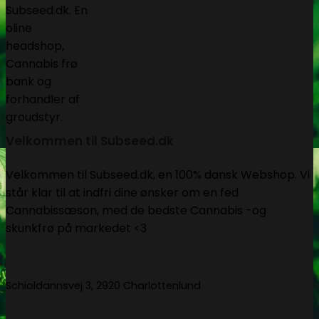
Velkommen til Subseed.dk
Velkommen til Subseed.dk, en 100% dansk Webshop. Vi
står klar til at indfri dine ønsker om en fed
Cannabissæson, med de bedste Cannabis -og
skunkfrø på markedet <3
Schioldannsvej 3, 2920 Charlottenlund