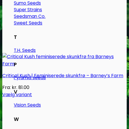
Sumo Seeds
Super Strains
Seedsman Co.
Sweet Seeds
T
T.H. Seeds
P
Critical Kush | Feminiserede skunkfrø – Barney’s Farm
Pyramid seeds
Fra:
kr.
81.00
V
Vælg variant
Dette
Vision Seeds
vare
har
W
flere