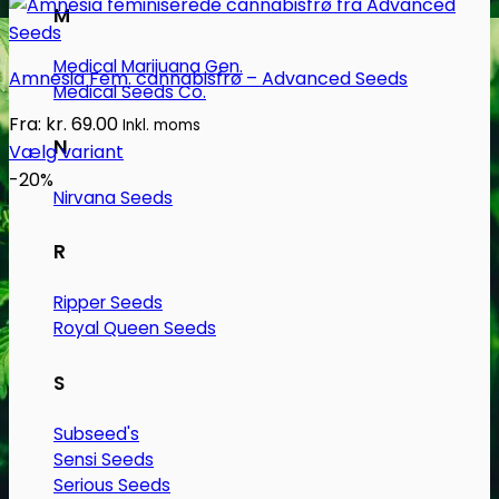
M
Medical Marijuana Gen.
Amnesia Fem. cannabisfrø – Advanced Seeds
Medical Seeds Co.
Fra:
kr.
69.00
Inkl. moms
N
Vælg variant
Dette
-20%
Nirvana Seeds
vare
har
R
flere
varianter.
Ripper Seeds
Mulighederne
Royal Queen Seeds
kan
vælges
S
på
varesiden
Subseed's
Sensi Seeds
Serious Seeds