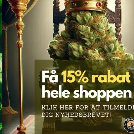
Heroin
Heroin renhedstest
Badesalte
Badesalte renhedstest
LSD
LSD renhedstest
Benzodiazepiner
Benzoer renhedstest
GHB/Hætter
GHB/Hætter renhedstest