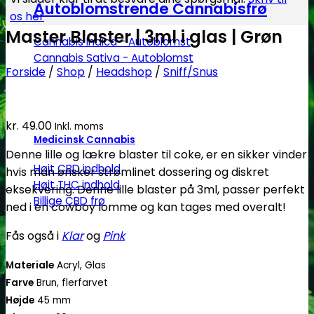
Autoblomstrende Cannabisfrø
os her
Master Blaster | 3ml i glas | Grøn
Cannabis Indica - Autoblomst
Cannabis Sativa - Autoblomst
Forside
/
Shop
/
Headshop
/
Sniff/Snus
kr.
49.00
Inkl. moms
Medicinsk Cannabis
Denne lille og lækre blaster til coke, er en sikker vinder
Højt CBD indhold
hvis man ønsker strømlinet dossering og diskret
Højt THC indhold
eksekvering. Denne lille blaster på 3ml, passer perfekt
Billige CBD frø
ned i en cowboy lomme og kan tages med overalt!
Fås også i
Klar
og
Pink
Materiale
Acryl, Glas
Farve
Brun, flerfarvet
Højde
45 mm