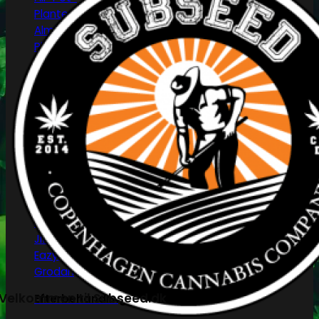
Plantepotter i stof
Almindelige plantepotter
Plastikbakker
Reflektorer & tilbehør
HPS/MH/CFL
Refleksivt mylar/folie
Forspiring og plantestart
Root!t
Root Riot
Jiffy disks
Eazy Plugs
Grodan
Velkommen til Subseed.dk
Efterbehandling