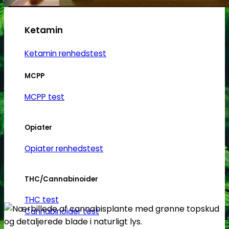
Ketamin
Ketamin renhedstest
MCPP
MCPP test
Opiater
Opiater renhedstest
THC/Cannabinoider
THC test
Cannabinoider test