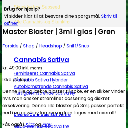
Skunkfrø hos Subseed
Brug for hjælp?
Vi sidder klar til at besvare dine spørgsmål.
Skriv til
Alle Cannabis -og Skunkfrø
os her
Master Blaster | 3ml i glas | Grøn
Forside
/
Shop
/
Headshop
/
Sniff/Snus
Cannabis Sativa
kr.
49.00
Inkl. moms
Feminiseret Cannabis Sativa
Ikke på lager
Cannabis Sativa Hybrider
Autoblomstrende Cannabis Sativa
Denne lille og lækre blaster til coke, er en sikker vinder
Hurtigblomstrende Sativa
hvis man ønsker strømlinet dossering og diskret
eksekvering. Denne lille blaster på 3ml, passer perfekt
ned i en cowboy lomme og kan tages med overalt!
Diverse Cannabis Sativa frø
Fås også i
Klar
og
Pink
Billige Cannabis Sativa frø