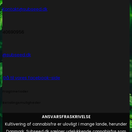
Kontakt@subseed.dk
40690956
@subseed.dk
Gå til vores facebook-side
Fragtmetoder
Betalingsmuligheder
ANSVARSFRASKRIVELSE
Kultivering af cannabisfrø er ulovligt i mange lande, herunder
Danmark. Subseed.dk sælger udelukkende cannabisfrø som