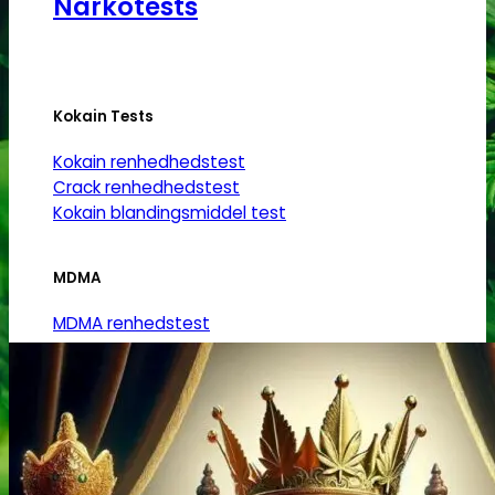
Narkotests
Kokain Tests
Kokain renhedhedstest
Crack renhedhedstest
Kokain blandingsmiddel test
MDMA
MDMA renhedstest
Ecstasy
Ecstasy renhedstest