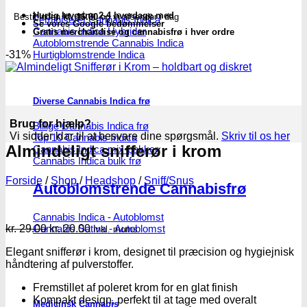
Hurtig levering 2-4 hverdage med
Bestil inden
kl. 16.00
og vi afsender i dag
Feminiseret Cannabis Indica
Se vores Google bedømmelser
Cannabis Indica Hybrider
Gratis merchandise og cannabisfrø i hver ordre
Autoblomstrende Cannabis Indica
Hurtigblomstrende Indica
-31%
Diverse Cannabis Indica frø
Brug for hjælp?
Billige Cannabis Indica frø
Vi sidder klar til at besvare dine spørgsmål.
Skriv til os her
Top 10 Cannabis Indica
Almindeligt snifferør i krom
Cannabis Indica mix-pakker
Cannabis Indica bulk frø
Forside
/
Shop
/
Headshop
/
Sniff/Snus
Autoblomstrende Cannabisfrø
Cannabis Indica - Autoblomst
Den
Den
kr.
29.00
kr.
20.00
Cannabis Sativa - Autoblomst
Inkl. moms
oprindelige
aktuelle
Elegant snifferør i krom, designet til præcision og hygiejnisk
pris
pris
håndtering af pulverstoffer.
var:
er:
kr. 29.00.
kr. 20.00.
Fremstillet af poleret krom for en glat finish
Kompakt design, perfekt til at tage med overalt
Medicinsk Cannabis