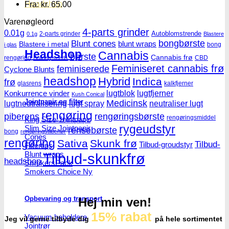
Headshop
Fra:
kr.
65.00
Varenøgleord
4-parts grinder
0.01g
Autoblomstrende
2-parts grinder
0.1g
Blastere
Blunt cones
bongbørste
blunt wraps
Blastere i metal
bong
i glas
Headshop
Cannabis
børste
Cannabis frø
rengøring
CBD
Bulldog seeds
Feminiseret cannabis frø
feminiserede
Cyclone Blunts
headshop
Hybrid
Indica
frø
glasrens
kalkfjerner
lugtblok
lugtfjerner
Konkurrence vinder
Kush Conical
Jointpapir og filter
Medicinsk
lugtneutralisering
lugt spray
neutraliser lugt
rengøring
piberens
rengøringsbørste
rengøringsmiddel
King Size Jointpapir
rygeudstyr
Slim Size Jointpapir
rensebørste
bong
rengøringstilbehør
Cones
rengøring
Sativa
Skunk frø
Tilbud-
Tilbud-groudstyr
Filtertips
Blunt wraps
Tilbud-skunkfrø
headshop
SmokersPack
Smokers Choice
Opbevaring og transport
Hej min ven!
15% rabat
Vacuum beholdere
Jeg vil gerne tilbyde dig
på hele sortimentet
Jointrør