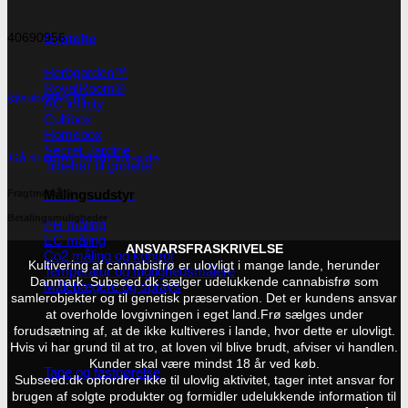
40690956
Grotelte
Herbgarden™
RoyalRoom®
@subseed.dk
AC infinity
Cultibox
Homebox
Secret Jardine
Gå til vores facebook-side
Tilbehør til grotelte
Målingsudstyr
Fragtmetoder
Betalingsmuligheder
PH måling
EC måling
ANSVARSFRASKRIVELSE
Co2 måling og kontrol
Kultivering af cannabisfrø er ulovligt i mange lande, herunder
Temperatur og fugtighedsmålere
Danmark. Subseed.dk sælger udelukkende cannabisfrø som
Målebægere og sprays
samlerobjekter og til genetisk præservation. Det er kundens ansvar
at overholde lovgivningen i eget land.
Frø sælges under
forudsætning af, at de ikke kultiveres i lande, hvor dette er ulovligt.
Tilbehør
Hvis vi har grund til at tro, at loven vil blive brudt, afviser vi handlen.
Kunder skal være mindst 18 år ved køb.
Tape og fastgørelse
Subseed.dk opfordrer ikke til ulovlig aktivitet, tager intet ansvar for
brugen af solgte produkter og formidler udelukkende information til
Kurv