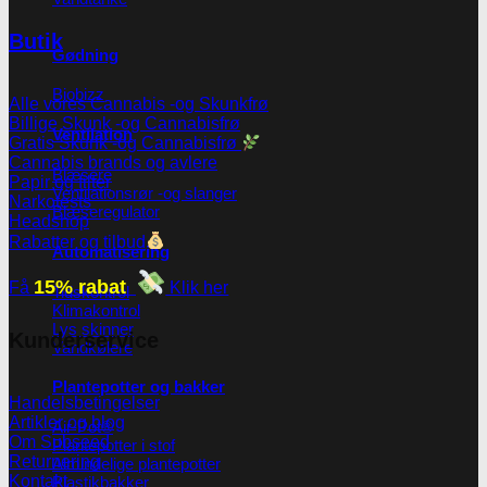
Butik
Gødning
Biobizz
Alle vores Cannabis -og Skunkfrø
Billige Skunk -og Cannabisfrø
Ventilation
Gratis Skunk -og Cannabisfrø
Cannabis brands og avlere
Blæsere
Papir og filter
Ventilationsrør -og slanger
Narkotests
Blæseregulator
Headshop
Rabatter og tilbud
Automatisering
15% rabat
Få
Klik her
Tidskontrol
Klimakontrol
Lys skinner
Kunderservice
Vandkølere
Plantepotter og bakker
Handelsbetingelser
Artikler og blog
Air-Pot®
Om Subseed
Plantepotter i stof
Returnering
Almindelige plantepotter
Kontakt
Plastikbakker