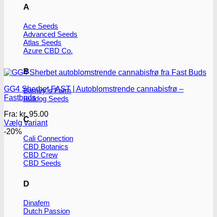
A
Ace Seeds
Advanced Seeds
Atlas Seeds
Azure CBD Co.
B
GG4 Sherbet FAST | Autoblomstrende cannabisfrø –
Barney´s Farm
Fastbuds
Bulldog Seeds
Fra:
kr.
95.00
C
Vælg variant
Dette
-20%
Cali Connection
vare
CBD Botanics
har
CBD Crew
flere
CBD Seeds
varianter.
Mulighederne
kan
D
vælges
på
Dinafem
varesiden
Dutch Passion