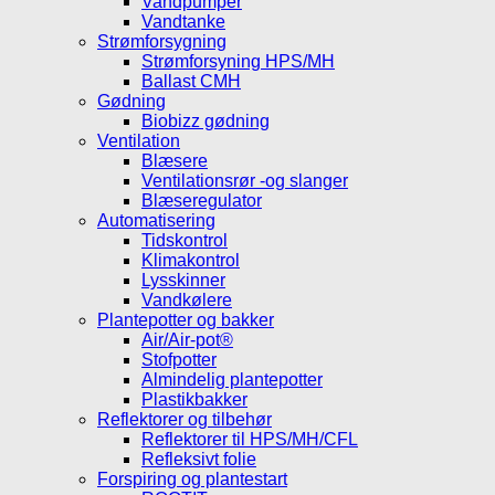
Vandpumper
Vandtanke
Strømforsygning
Strømforsyning HPS/MH
Ballast CMH
Gødning
Biobizz gødning
Ventilation
Blæsere
Ventilationsrør -og slanger
Blæseregulator
Automatisering
Tidskontrol
Klimakontrol
Lysskinner
Vandkølere
Plantepotter og bakker
Air/Air-pot®
Stofpotter
Almindelig plantepotter
Plastikbakker
Reflektorer og tilbehør
Reflektorer til HPS/MH/CFL
Refleksivt folie
Forspiring og plantestart