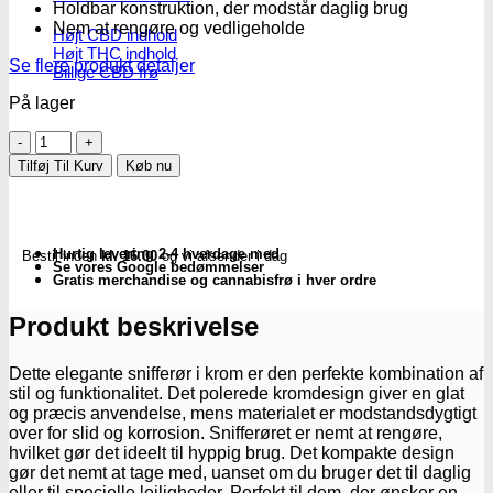
Holdbar konstruktion, der modstår daglig brug
Nem at rengøre og vedligeholde
Højt CBD indhold
Højt THC indhold
Se flere produkt detaljer
Billige CBD frø
På lager
Almindeligt
snifferør
Tilføj Til Kurv
Køb nu
i
krom
antal
Hurtig levering 2-4 hverdage med
Bestil inden
kl. 16.00
og vi afsender i dag
Se vores Google bedømmelser
Gratis merchandise og cannabisfrø i hver ordre
Produkt beskrivelse
Dette elegante snifferør i krom er den perfekte kombination af
stil og funktionalitet. Det polerede kromdesign giver en glat
og præcis anvendelse, mens materialet er modstandsdygtigt
over for slid og korrosion. Snifferøret er nemt at rengøre,
hvilket gør det ideelt til hyppig brug. Det kompakte design
gør det nemt at tage med, uanset om du bruger det til daglig
eller til specielle lejligheder. Perfekt til dem, der ønsker en