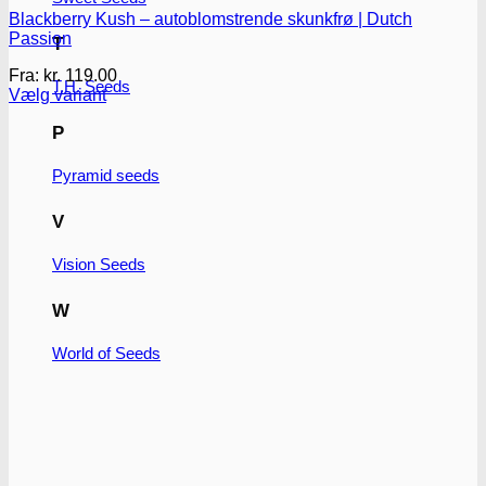
Blackberry Kush – autoblomstrende skunkfrø | Dutch
Passion
T
Fra:
kr.
119.00
T.H. Seeds
Vælg variant
Dette
P
vare
har
flere
Pyramid seeds
varianter.
Mulighederne
V
kan
vælges
Vision Seeds
på
varesiden
W
World of Seeds