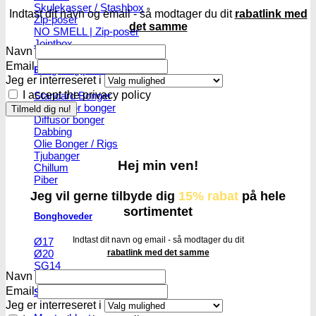
Skulekasser / Stashbox
Indtast dit navn og email - så modtager du dit
rabatlink med
Zip-poser
det samme
NO SMELL | Zip-poser
Jointbox
Navn
Email
Bonger og piber
Jeg er interreseret i
I accept the privacy policy
Standard Bonger
Percolator bonger
Diffusor bonger
Dabbing
Olie Bonger / Rigs
Tjubanger
Hej min ven!
Chillum
Piber
Jeg vil gerne tilbyde dig
15% rabat
på hele
sortimentet
Bonghoveder
Indtast dit navn og email - så modtager du dit
Ø17
rabatlink med det samme
Ø20
SG14
Navn
Email
Sniff & Snus
Jeg er interreseret i