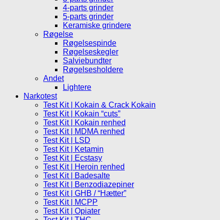
4-parts grinder
5-parts grinder
Keramiske grindere
Røgelse
Røgelsespinde
Røgelseskegler
Salviebundter
Røgelsesholdere
Andet
Lightere
Narkotest
Test Kit | Kokain & Crack Kokain
Test Kit | Kokain “cuts”
Test Kit | Kokain renhed
Test Kit | MDMA renhed
Test Kit | LSD
Test Kit | Ketamin
Test Kit | Ecstasy
Test Kit | Heroin renhed
Test Kit | Badesalte
Test Kit | Benzodiazepiner
Test Kit | GHB / “Hætter”
Test Kit | MCPP
Test Kit | Opiater
Test Kit | THC