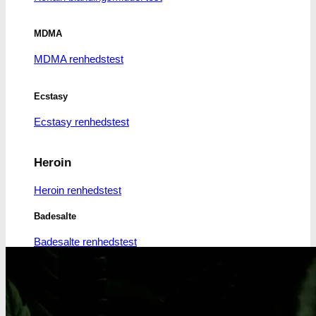
MDMA
MDMA renhedstest
Ecstasy
Ecstasy renhedstest
Heroin
Heroin renhedstest
Badesalte
Badesalte renhedstest
LSD
LSD renhedstest