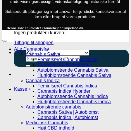
undervisningsmæssige, videnskabelige og historiske formål.
Subseed.dk påtager sig intet ansvar for juridiske konsekvenser af
køb eller brug af vores produkter.
Denne side er udviklet i samarbejde
Simpelseo.dk
Ingen produkter i kurven.
Tilbage til shoppen
Alle Cannabisfrø
Cannabis Sativa
Søg
Feminiseret Cannabis Sativa
efter:
Cannabis Sativa Hybrider
Autoblomstrende Cannabis Sativa
Hurtigblomstrende Cannabis Sativa
Cannabis Indica
Feminiseret Cannabis Indica
Kasse
+
Cannabis Indica Hybrider
Autoblomstrende Cannabis Indica
Hurtigblomstrende Cannabis Indica
Autoblomstrende cannabis
Cannabis Sativa | Autoblomst
Cannabis Indica | Autoblomst
Medicinsk Cannabis
Højt CBD indhold