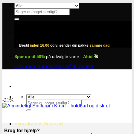
Fortsæt
til
Søg
indhold
efter:
Bestil
inden 16.00
og vi sender din pakke
samme dag
Spar op til 50%
på udvalgte varer -
Altid
Læs vores anmeldelser
Gå til rabatter
-31%
Søg
efter:
Skunkfrø hos Subseed
Brug for hjælp?