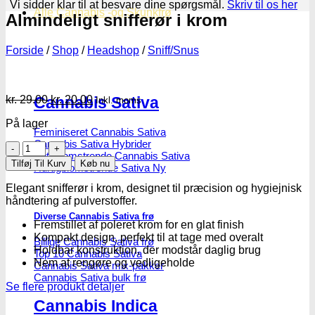
Vi sidder klar til at besvare dine spørgsmål.
Skriv til os her
Alle Cannabis -og Skunkfrø
Almindeligt snifferør i krom
Forside
/
Shop
/
Headshop
/
Sniff/Snus
Den
Den
kr.
29.00
kr.
20.00
Cannabis Sativa
Inkl. moms
oprindelige
aktuelle
På lager
pris
pris
Feminiseret Cannabis Sativa
var:
er:
Cannabis Sativa Hybrider
Almindeligt
kr. 29.00.
kr. 20.00.
Autoblomstrende Cannabis Sativa
snifferør
Tilføj Til Kurv
Køb nu
Hurtigblomstrende Sativa
i
krom
Elegant snifferør i krom, designet til præcision og hygiejnisk
antal
håndtering af pulverstoffer.
Diverse Cannabis Sativa frø
Fremstillet af poleret krom for en glat finish
Kompakt design, perfekt til at tage med overalt
Billige Cannabis Sativa frø
Holdbar konstruktion, der modstår daglig brug
Top 10 Cannabis Sativa
Nem at rengøre og vedligeholde
Cannabis Sativa mix-pakker
Cannabis Sativa bulk frø
Se flere produkt detaljer
Cannabis Indica