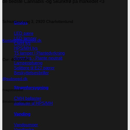
de bedste Cannabis -og Skunkfrø på markedet <3
Schioldannsvej 3, 2920 Charlottenlund
Grolys
LED pære
LED lamper
Kontakt@subseed.dk
CMH lys
HPS/MH lys
T5 lamper | Plantedyrkning
Grønt lys - Plante neutralt
Cvr: 40690956
Lampeophæng
Splittere til E27 pærer
Beskyttelsesbriller
@subseed.dk
Strømforsygning
Fragtmetoder
CMH ballaster
Betalingsmuligheder
Ballaster til HPS/MH
Vanding
Vandpumper
Vandtanke