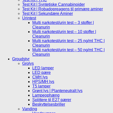
Test Kit | Syntetiske Cannabinoider
Test Kit | Robadopreagens til primære aminer
Test Kit | Sekundære Aminer
Urintest
Multi narkotest/urin test – 3 stoffer |
Cleanurin
Multi narkotest/urin test – 10 stoffer |
Cleanurin
Multi narkotest/urin test – 25 ng/ml THC |
Cleanurin
Multi narkotest/urin test – 50 ng/ml THC |
Cleanurin
Groudstyr
Grolys
LED lamper
LED pære
CMH lys
HPS/MH lys
T5 lamper
Grønt lys | Planteneutralt lys
Lampeophæng
Splittere til E27 pærer
Beskyttelsesbriller
Vanding