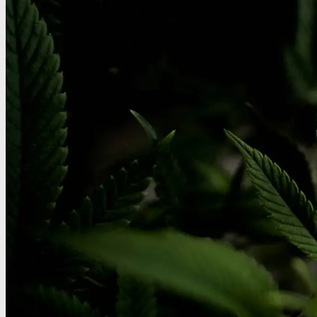
Benzodiazepiner
Benzoer renhedstest
GHB/Hætter
GHB/Hætter renhedstest
Ketamin
Ketamin renhedstest
MCPP
MCPP test
Opiater
Opiater renhedstest