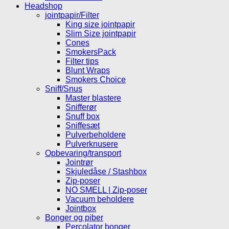
Headshop
jointpapir/Filter
King size jointpapir
Slim Size jointpapir
Cones
SmokersPack
Filter tips
Blunt Wraps
Smokers Choice
Sniff/Snus
Master blastere
Snifferør
Snuff box
Sniffesæt
Pulverbeholdere
Pulverknusere
Opbevaring/transport
Jointrør
Skjuledåse / Stashbox
Zip-poser
NO SMELL | Zip-poser
Vacuum beholdere
Jointbox
Bonger og piber
Percolator bonger