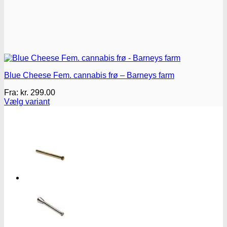
Blue Cheese Fem. cannabis frø – Barneys farm
Fra:
kr.
299.00
Vælg variant
Dette
vare
har
flere
varianter.
Mulighederne
kan
vælges
på
varesiden