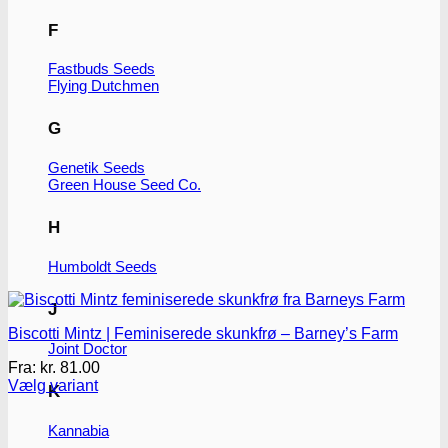
F
Fastbuds Seeds
Flying Dutchmen
G
Genetik Seeds
Green House Seed Co.
H
Humboldt Seeds
J
Biscotti Mintz | Feminiserede skunkfrø – Barney’s Farm
Joint Doctor
Fra:
kr.
81.00
Vælg variant
K
Dette
vare
Kannabia
har