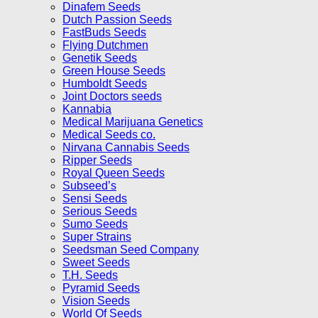
Dinafem Seeds
Dutch Passion Seeds
FastBuds Seeds
Flying Dutchmen
Genetik Seeds
Green House Seeds
Humboldt Seeds
Joint Doctors seeds
Kannabia
Medical Marijuana Genetics
Medical Seeds co.
Nirvana Cannabis Seeds
Ripper Seeds
Royal Queen Seeds
Subseed’s
Sensi Seeds
Serious Seeds
Sumo Seeds
Super Strains
Seedsman Seed Company
Sweet Seeds
T.H. Seeds
Pyramid Seeds
Vision Seeds
World Of Seeds