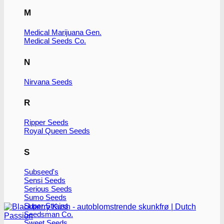
flere
M
varianter.
Mulighederne
kan
Medical Marijuana Gen.
vælges
Medical Seeds Co.
på
varesiden
N
Nirvana Seeds
R
Ripper Seeds
Royal Queen Seeds
S
Subseed's
Sensi Seeds
Serious Seeds
Sumo Seeds
Super Strains
Seedsman Co.
Sweet Seeds