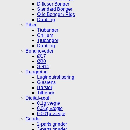
Diffuser Bonger
Standard Bonger
Olie Bonger / Rigs
Dabbing
Piber
Tjubanger
Chillum
Tjubanger
Dabbing
Bonghoveder
Ø17
Ø20
SG14
Rengøring
Lugtneutralisering
Glasrens
Børster
Tilbehør
Digitalvægt
0.1g vægte
0.01g vægte
0.001g vægte
Grinder
2-parts grinder
3-parts grinder