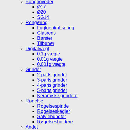
Bonghoveder
Ø17
Ø20
SG14
Rengøring
Lugtneutralisering
Glasrens
Børster
Tilbehør
Digitalvægt
0.1g vægte
0.01g vægte
0.001g vægte
Grinder
2-parts grinder
3-parts grinder
4-parts grinder
5-parts grinder
Keramiske grindere
Røgelse
Røgelsespinde
Røgelseskegler
Salviebundter
Røgelsesholdere
Andet