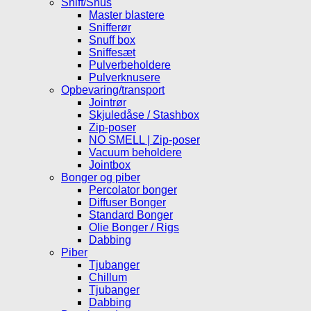
Sniff/Snus
Master blastere
Snifferør
Snuff box
Sniffesæt
Pulverbeholdere
Pulverknusere
Opbevaring/transport
Jointrør
Skjuledåse / Stashbox
Zip-poser
NO SMELL | Zip-poser
Vacuum beholdere
Jointbox
Bonger og piber
Percolator bonger
Diffuser Bonger
Standard Bonger
Olie Bonger / Rigs
Dabbing
Piber
Tjubanger
Chillum
Tjubanger
Dabbing