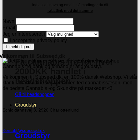
Indtast dit navn og email - så modtager du dit
rabatlink med det samme
Navn
Email
Jeg er interreseret i
I accept the privacy policy
Velkommen til Subseed.dk
Få cannabis frø for hver
200DKK handlet i
Velkommen til Subseed.dk, en 100% dansk Webshop. Vi står
headshoppen
klar til at indfri dine ønsker om en fed cannabissæson, med
de bedste Cannabis -og Skunkfrø på markedet <3
Gå til headshoppen
Groudstyr
Schioldannsvej 3, 2920 Charlottenlund
Kontakt@subseed.dk
Groudstyr