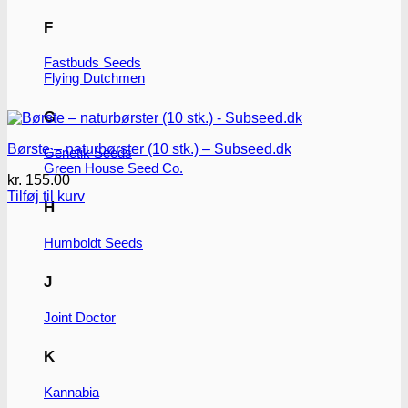
F
Fastbuds Seeds
Flying Dutchmen
G
Børste – naturbørster (10 stk.) – Subseed.dk
Genetik Seeds
Green House Seed Co.
kr.
155.00
Tilføj til kurv
H
Humboldt Seeds
J
Joint Doctor
K
Kannabia