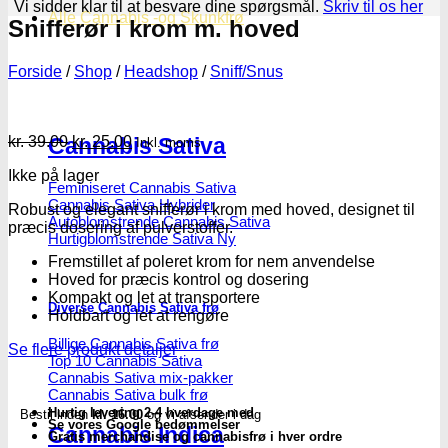
Vi sidder klar til at besvare dine spørgsmål.
Skriv til os her
Alle Cannabis -og Skunkfrø
Snifferør i krom m. hoved
Forside
/
Shop
/
Headshop
/
Sniff/Snus
Den
Den
kr.
39.00
kr.
25.00
Cannabis Sativa
Inkl. moms
oprindelige
aktuelle
Ikke på lager
pris
pris
Feminiseret Cannabis Sativa
var:
er:
Cannabis Sativa Hybrider
Robust og elegant snifferør i krom med hoved, designet til
kr. 39.00.
kr. 25.00.
Autoblomstrende Cannabis Sativa
præcis dosering af pulverstoffer.
Hurtigblomstrende Sativa
Fremstillet af poleret krom for nem anvendelse
Hoved for præcis kontrol og dosering
Kompakt og let at transportere
Diverse Cannabis Sativa frø
Holdbart og let at rengøre
Billige Cannabis Sativa frø
Se flere produkt detaljer
Top 10 Cannabis Sativa
Cannabis Sativa mix-pakker
Cannabis Sativa bulk frø
Hurtig levering 2-4 hverdage med
Bestil inden
kl. 16.00
og vi afsender i dag
Se vores Google bedømmelser
Cannabis Indica
Gratis merchandise og cannabisfrø i hver ordre