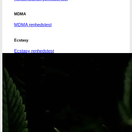
MDMA
MDMA renhedstest
Ecstasy
Ecstasy renhedstest
Heroin
Heroin renhedstest
Badesalte
Badesalte renhedstest
LSD
LSD renhedstest