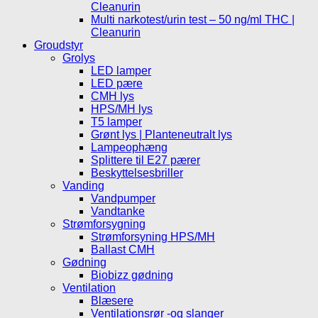
Cleanurin
Multi narkotest/urin test – 50 ng/ml THC |
Cleanurin
Groudstyr
Grolys
LED lamper
LED pære
CMH lys
HPS/MH lys
T5 lamper
Grønt lys | Planteneutralt lys
Lampeophæng
Splittere til E27 pærer
Beskyttelsesbriller
Vanding
Vandpumper
Vandtanke
Strømforsygning
Strømforsyning HPS/MH
Ballast CMH
Gødning
Biobizz gødning
Ventilation
Blæsere
Ventilationsrør -og slanger