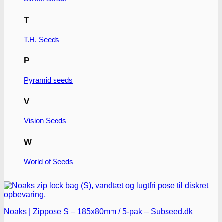
Mulighederne
kan
T
vælges
på
varesiden
T.H. Seeds
P
Pyramid seeds
V
Vision Seeds
W
World of Seeds
Noaks | Zippose S – 185x80mm / 5-pak – Subseed.dk