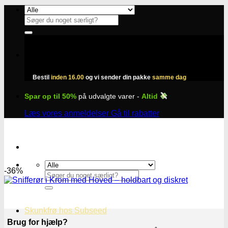
Fortsæt
til
Søg
indhold
efter:
Bestil
inden 16.00
og vi sender din pakke
samme dag
Spar op til 50%
på udvalgte varer -
Altid
Læs vores anmeldelser
Gå til rabatter
-36%
Søg
efter:
Skunkfrø hos Subseed
Brug for hjælp?