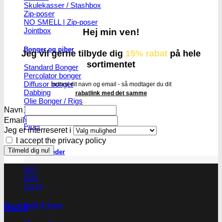
Skulekasser / Stashbox
Zip-poser
NO SMELL | Zip-poser
Jointbox
Hej min ven!
Bonger og piber
Jeg vil gerne tilbyde dig
15% rabat
på hele
sortimentet
Standard Bonger
Percolator bonger
Diffusor bonger
Indtast dit navn og email - så modtager du dit
Dabbing
rabatlink med det samme
Olie Bonger / Rigs
Tjubanger
Navn
Chillum
Email
Piber
Jeg er interreseret i
I accept the privacy policy
Bonghoveder
Ø17
Ø20
SG14
Butik
Sniff & Snus