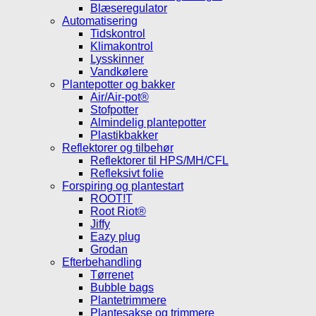
Blæseregulator
Automatisering
Tidskontrol
Klimakontrol
Lysskinner
Vandkølere
Plantepotter og bakker
Air/Air-pot®
Stofpotter
Almindelig plantepotter
Plastikbakker
Reflektorer og tilbehør
Reflektorer til HPS/MH/CFL
Refleksivt folie
Forspiring og plantestart
ROOT!T
Root Riot®
Jiffy
Eazy plug
Grodan
Efterbehandling
Tørrenet
Bubble bags
Plantetrimmere
Plantesakse og trimmere