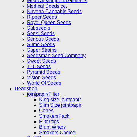
Medical Marijuana Genetics
Medical Seeds co.
Nirvana Cannabis Seeds
Ripper Seeds
Royal Queen Seeds
Subseed’s
Sensi Seeds
Serious Seeds
Sumo Seeds
Super Strains
Seedsman Seed Company
Sweet Seeds
T.H. Seeds
Pyramid Seeds
Vision Seeds
World Of Seeds
Headshop
jointpapir/Filter
King size jointpapir
Slim Size jointpapir
Cones
SmokersPack
Filter tips
Blunt Wraps
Smokers Choice