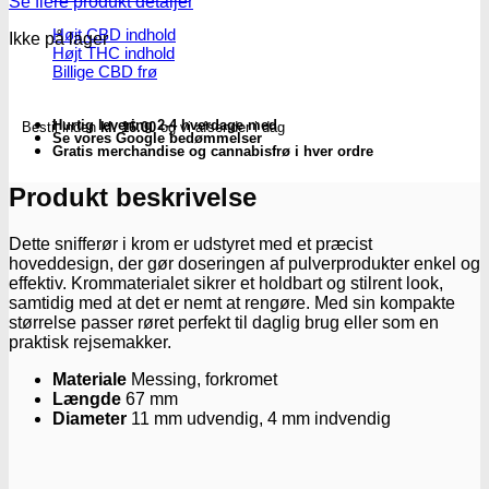
Se flere produkt detaljer
Højt CBD indhold
Ikke på lager
Højt THC indhold
Billige CBD frø
Hurtig levering 2-4 hverdage med
Bestil inden
kl. 16.00
og vi afsender i dag
Se vores Google bedømmelser
Gratis merchandise og cannabisfrø i hver ordre
Produkt beskrivelse
Dette snifferør i krom er udstyret med et præcist
hoveddesign, der gør doseringen af pulverprodukter enkel og
effektiv. Krommaterialet sikrer et holdbart og stilrent look,
samtidig med at det er nemt at rengøre. Med sin kompakte
størrelse passer røret perfekt til daglig brug eller som en
praktisk rejsemakker.
Materiale
Messing, forkromet
Længde
67 mm
Diameter
11 mm udvendig, 4 mm indvendig