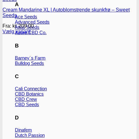
A
Cream Mandarine XL | Autoblomstrende skunkfrø – Sweet
Seeds
Ace Seeds
Advanced Seeds
Fra:
kr.
209.00
Atlas Seeds
Vælg variant
Azure CBD Co.
Dette
vare
B
har
flere
Barney´s Farm
varianter.
Bulldog Seeds
Mulighederne
kan
vælges
C
på
varesiden
Cali Connection
CBD Botanics
CBD Crew
CBD Seeds
D
Dinafem
Dutch Passion