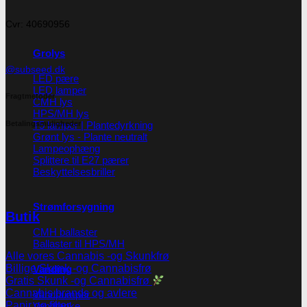
Cvr: 40690956
Grolys
@subseed.dk
LED pære
LED lamper
Fragtmetoder
CMH lys
HPS/MH lys
Betalingsmuligheder
T5 lamper | Plantedyrkning
Grønt lys - Plante neutralt
Lampeophæng
Splittere til E27 pærer
Beskyttelsesbriller
Strømforsygning
Butik
CMH ballaster
Ballaster til HPS/MH
Alle vores Cannabis -og Skunkfrø
Billige Skunk -og Cannabisfrø
Vanding
Gratis Skunk -og Cannabisfrø
Cannabis brands og avlere
Vandpumper
Papir og filter
Vandtanke