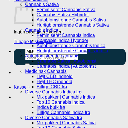
Cannabis Sativa
Feminiseret Cannabis Sativa
Cannabis Sativa Hybrider
Autoblomstrende Cannabis Sativa
Hurtigblomstrende Cannabis Sativa
Cannabis Indica
Ingen produkter i kurven.
Feminiseret Cannabis Indica
Cannabis Indica Hybrider
Tilbage til shoppen
Autoblomstrende Cannabis Indica
Hurtigblomstrende Cannabis Indica
Autoblomstrende cannabis
Søg
Cannabis Sativa | Autoblomst
efter:
Cannabis Indica | Autoblomst
Medicinsk Cannabis
Højt CBD indhold
Højt THC indhold
Billige CBD frø
Kasse
+
Diverse Cannabis Indica frø
Mix pakker | Cannabis Indica
Top 10 Cannabis Indica
Indica bulk frø
Billige Cannabis Indica frø
Diverse Cannabis Sativa frø
Mix pakker | Cannabis Sativa
Top 10 Cannabis Sativa