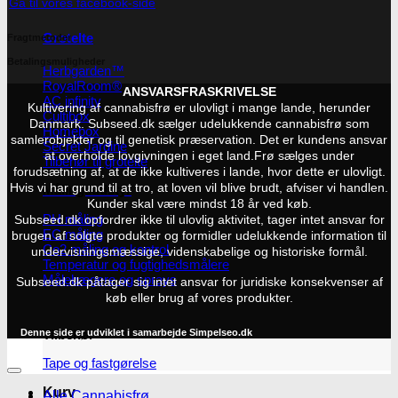
Gå til vores facebook-side
Grotelte
Fragtmetoder
Betalingsmuligheder
Herbgarden™
RoyalRoom®
ANSVARSFRASKRIVELSE
AC infinity
Kultivering af cannabisfrø er ulovligt i mange lande, herunder
Cultibox
Danmark. Subseed.dk sælger udelukkende cannabisfrø som
Homebox
samlerobjekter og til genetisk præservation. Det er kundens ansvar
Secret Jardine
at overholde lovgivningen i eget land.
Frø sælges under
Tilbehør til grotelte
forudsætning af, at de ikke kultiveres i lande, hvor dette er ulovligt.
Hvis vi har grund til at tro, at loven vil blive brudt, afviser vi handlen.
Målingsudstyr
Kunder skal være mindst 18 år ved køb.
PH måling
Subseed.dk opfordrer ikke til ulovlig aktivitet, tager intet ansvar for
EC måling
brugen af solgte produkter og formidler udelukkende information til
Co2 måling og kontrol
undervisningsmæssige, videnskabelige og historiske formål.
Temperatur og fugtighedsmålere
Målebægere og sprays
Subseed.dk påtager sig intet ansvar for juridiske konsekvenser af
køb eller brug af vores produkter.
Tilbehør
Denne side er udviklet i samarbejde
Simpelseo.dk
Tape og fastgørelse
Kurv
Alle Cannabisfrø