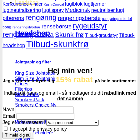
Headshop
lugtblok
lugtfjerner
Konkurrence vinder
Kush Conical
Medicinsk
lugtneutralisering
lugt spray
neutraliser lugt
rengøring
piberens
rengøringsbørste
rengøringsmiddel
rygeudstyr
rensebørste
bong
rengøringstilbehør
Headshop
rengøring
Sativa
Skunk frø
Tilbud-
Tilbud-groudstyr
Tilbud-skunkfrø
headshop
Jointpapir og filter
Hej min ven!
King Size Jointpapir
15% rabat
Slim Size Jointpapir
Jeg vil gerne tilbyde dig
på hele sortimentet
Cones
Filtertips
Indtast dit navn og email - så modtager du dit
rabatlink med
Blunt wraps
det samme
SmokersPack
Smokers Choice
Navn
Email
Opbevaring og transport
Jeg er interreseret i
I accept the privacy policy
Vacuum beholdere
Jointrør