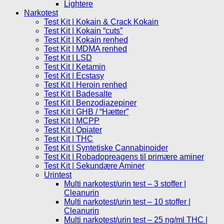
Lightere
Narkotest
Test Kit | Kokain & Crack Kokain
Test Kit | Kokain “cuts”
Test Kit | Kokain renhed
Test Kit | MDMA renhed
Test Kit | LSD
Test Kit | Ketamin
Test Kit | Ecstasy
Test Kit | Heroin renhed
Test Kit | Badesalte
Test Kit | Benzodiazepiner
Test Kit | GHB / “Hætter”
Test Kit | MCPP
Test Kit | Opiater
Test Kit | THC
Test Kit | Syntetiske Cannabinoider
Test Kit | Robadopreagens til primære aminer
Test Kit | Sekundære Aminer
Urintest
Multi narkotest/urin test – 3 stoffer |
Cleanurin
Multi narkotest/urin test – 10 stoffer |
Cleanurin
Multi narkotest/urin test – 25 ng/ml THC |