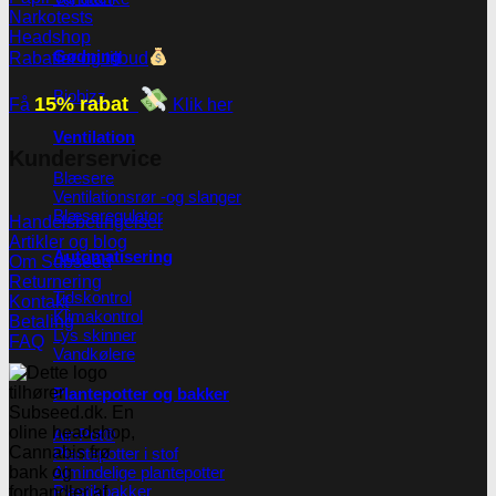
Narkotests
Headshop
Gødning
Rabatter og tilbud
Biobizz
15% rabat
Få
Klik her
Ventilation
Kunderservice
Blæsere
Ventilationsrør -og slanger
Blæseregulator
Handelsbetingelser
Artikler og blog
Automatisering
Om Subseed
Returnering
Tidskontrol
Kontakt
Klimakontrol
Betaling
Lys skinner
FAQ
Vandkølere
Plantepotter og bakker
Air-Pot®
Plantepotter i stof
Almindelige plantepotter
Plastikbakker