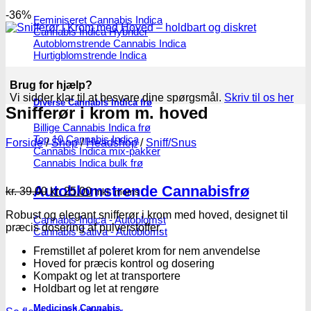
-36%
Feminiseret Cannabis Indica
Cannabis Indica Hybrider
Autoblomstrende Cannabis Indica
Hurtigblomstrende Indica
Brug for hjælp?
Vi sidder klar til at besvare dine spørgsmål.
Skriv til os her
Diverse Cannabis Indica frø
Snifferør i krom m. hoved
Billige Cannabis Indica frø
Top 10 Cannabis Indica
Forside
/
Shop
/
Headshop
/
Sniff/Snus
Cannabis Indica mix-pakker
Cannabis Indica bulk frø
Autoblomstrende Cannabisfrø
Den
Den
kr.
39.00
kr.
25.00
Inkl. moms
oprindelige
aktuelle
Robust og elegant snifferør i krom med hoved, designet til
pris
pris
Cannabis Indica - Autoblomst
præcis dosering af pulverstoffer.
var:
er:
Cannabis Sativa - Autoblomst
kr. 39.00.
kr. 25.00.
Fremstillet af poleret krom for nem anvendelse
Hoved for præcis kontrol og dosering
Kompakt og let at transportere
Holdbart og let at rengøre
Medicinsk Cannabis