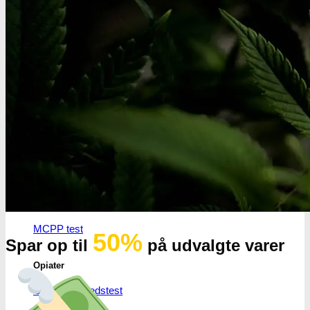
Benzodiazepiner
Benzoer renhedstest
GHB/Hætter
GHB/Hætter renhedstest
Ketamin
Ketamin renhedstest
MCPP
MCPP test
50%
Spar op til
på udvalgte varer
Opiater
Opiater renhedstest