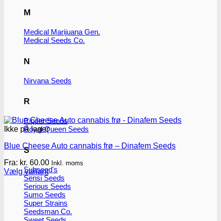
M
Medical Marijuana Gen.
Medical Seeds Co.
N
Nirvana Seeds
R
Ripper Seeds
Ikke på lager
Royal Queen Seeds
Blue Cheese Auto cannabis frø – Dinafem Seeds
S
Fra:
kr.
60.00
Inkl. moms
Subseed's
Vælg variant
Sensi Seeds
Dette
Serious Seeds
vare
Sumo Seeds
har
Super Strains
flere
Seedsman Co.
varianter.
Sweet Seeds