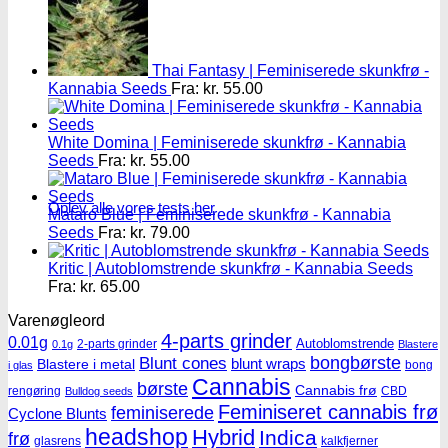
Thai Fantasy | Feminiserede skunkfrø -
Kannabia Seeds
Fra:
kr.
55.00
White Domina | Feminiserede skunkfrø - Kannabia
Seeds
Fra:
kr.
55.00
Oplev alle vores tests her
Mataro Blue | Feminiserede skunkfrø - Kannabia
Seeds
Fra:
kr.
79.00
Kritic | Autoblomstrende skunkfrø - Kannabia Seeds
Fra:
kr.
65.00
Varenøgleord
4-parts grinder
0.01g
Autoblomstrende
2-parts grinder
0.1g
Blastere
Blunt cones
bongbørste
blunt wraps
Blastere i metal
bong
i glas
Cannabis
børste
Cannabis frø
rengøring
CBD
Bulldog seeds
Feminiseret cannabis frø
feminiserede
Cyclone Blunts
headshop
Hybrid
Indica
frø
glasrens
kalkfjerner