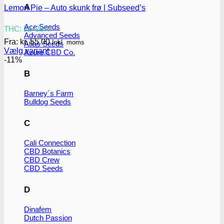
A
Lemon Pie – Auto skunk frø | Subseed’s
Ace Seeds
THC: 22–25%
Advanced Seeds
Fra:
kr.
55.00
Inkl. moms
Atlas Seeds
Vælg variant
Azure CBD Co.
Dette
-11%
vare
B
har
flere
Barney´s Farm
varianter.
Bulldog Seeds
Mulighederne
kan
vælges
C
på
varesiden
Cali Connection
CBD Botanics
CBD Crew
CBD Seeds
D
Dinafem
Dutch Passion