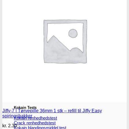
Oplev ALLe vores
brands lige her
Gå til brands
Narkotests
Narkotests
Kokain Tests
Jiffy-7 | Tørvepille 36mm 1 stk – refill til Jiffy Easy
spiringsbakker
Kokain renhedhedstest
Crack renhedhedstest
kr.
2.30
Kokain blandingsmiddel test