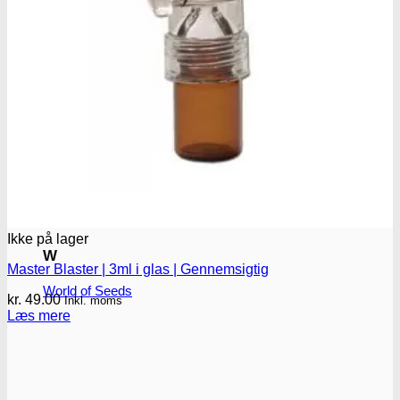
T
T.H. Seeds
P
Pyramid seeds
V
Vision Seeds
Ikke på lager
W
Master Blaster | 3ml i glas | Gennemsigtig
World of Seeds
kr.
49.00
Inkl. moms
Læs mere