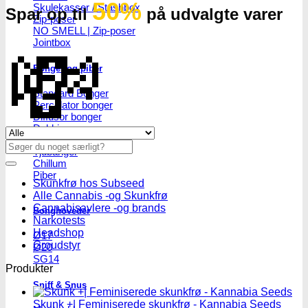
50%
Skulekasser / Stashbox
Spar op til
på udvalgte varer
Zip-poser
NO SMELL | Zip-poser
💸
Jointbox
Bonger og piber
Standard Bonger
Percolator bonger
Diffusor bonger
Dabbing
Se alle tilbud her
Olie Bonger / Rigs
Søg
Tjubanger
efter:
Chillum
Piber
Skunkfrø hos Subseed
Alle Cannabis -og Skunkfrø
Cannabisavlere -og brands
Bonghoveder
Narkotests
Headshop
Ø17
Groudstyr
Ø20
SG14
Produkter
Sniff & Snus
Skunk +| Feminiserede skunkfrø - Kannabia Seeds