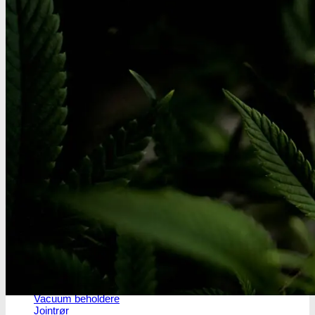
Headshop
Headshop
Jointpapir og filter
King Size Jointpapir
Slim Size Jointpapir
Cones
Filtertips
Blunt wraps
SmokersPack
Smokers Choice
Opbevaring og transport
Vacuum beholdere
Jointrør