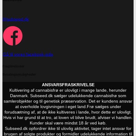
@subseed.dk
Gå til vores facebook-side
Fragtmetoder
Betalingsmuligheder
ANSVARSFRASKRIVELSE
Kultivering af cannabisfrø er ulovligt i mange lande, herunder
Danmark. Subseed.dk sælger udelukkende cannabisfrø som
samlerobjekter og til genetisk præservation. Det er kundens ansvar
at overholde lovgivningen i eget land.
Frø sælges under
forudsætning af, at de ikke kultiveres i lande, hvor dette er ulovligt.
Hvis vi har grund til at tro, at loven vil blive brudt, afviser vi handlen.
Kunder skal være mindst 18 år ved køb.
Subseed.dk opfordrer ikke til ulovlig aktivitet, tager intet ansvar for
brugen af solgte produkter og formidler udelukkende information til