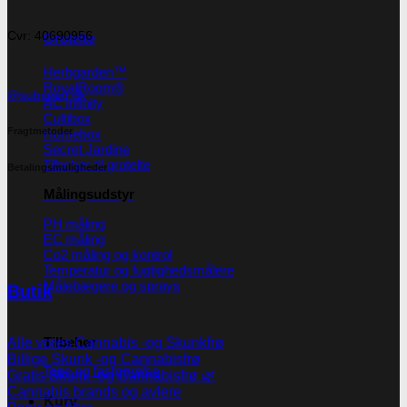
Cvr: 40690956
Grotelte
Herbgarden™
RoyalRoom®
@subseed.dk
AC infinity
Cultibox
Fragtmetoder
Homebox
Secret Jardine
Tilbehør til grotelte
Betalingsmuligheder
Målingsudstyr
PH måling
EC måling
Co2 måling og kontrol
Temperatur og fugtighedsmålere
Målebægere og sprays
Butik
Tilbehør
Alle vores Cannabis -og Skunkfrø
Billige Skunk -og Cannabisfrø
Tape og fastgørelse
Gratis Skunk -og Cannabisfrø 🌿
Cannabis brands og avlere
Kurv