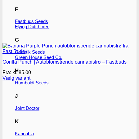
F
Fastbuds Seeds
Flying Dutchmen
G
Genetik Seeds
Green House Seed Co.
Gorilla Punch | Autoblomstrende cannabisfrø – Fastbuds
H
Fra:
kr.
85.00
Vælg variant
Humboldt Seeds
Dette
vare
har
J
flere
varianter.
Joint Doctor
Mulighederne
kan
K
vælges
på
varesiden
Kannabia