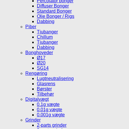
Percolator bonger
Diffuser Bonger
Standard Bonger
Olie Bonger / Rigs
Dabbing
Piber
Tjubanger
Chillum
Tjubanger
Dabbing
Bonghoveder
Ø17
Ø20
SG14
Rengøring
Lugtneutralisering
Glasrens
Børster
Tilbehør
Digitalvægt
0.1g vægte
0.01g vægte
0.001g vægte
Grinder
2-parts grinder