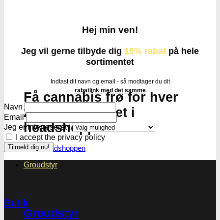
Hej min ven!
Jeg vil gerne tilbyde dig
15% rabat
på hele
sortimentet
Indtast dit navn og email - så modtager du dit
rabatlink med det samme
Få cannabis frø for hver
Navn
200DKK handlet i
Email
headshoppen
Jeg er interreseret i
I accept the privacy policy
Gå til headshoppen
Groudstyr
Butik
Groudstyr