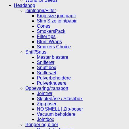
World Of Seeds
Headshop
jointpapir/Filter
King size jointpapir
Slim Size jointpapir
Cones
SmokersPack
Filter tips
Blunt Wraps
Smokers Choice
Sniff/Snus
Master blastere
Snifferør
Snuff box
Sniffesæt
Pulverbeholdere
Pulverknusere
Opbevaring/transport
Jointrør
Skjuledåse / Stashbox
Zip-poser
NO SMELL | Zip-poser
Vacuum beholdere
Jointbox
Bonger og piber