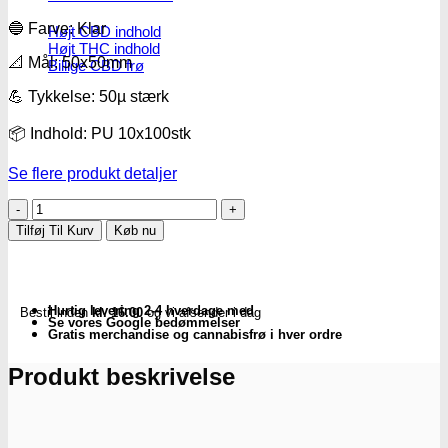
🔵 Farve: Klar
Højt CBD indhold
Højt THC indhold
📐 Mål: 50x50mm
Billige CBD frø
💪 Tykkelse: 50µ stærk
📦 Indhold: PU 10x100stk
Se flere produkt detaljer
8-
Ball
Tilføj Til Kurv
Køb nu
-
Zip-
poser
|
Hurtig levering 2-4 hverdage med
Bestil inden
kl. 16.00
og vi afsender i dag
Subseed.dk
Se vores Google bedømmelser
antal
Gratis merchandise og cannabisfrø i hver ordre
Produkt beskrivelse