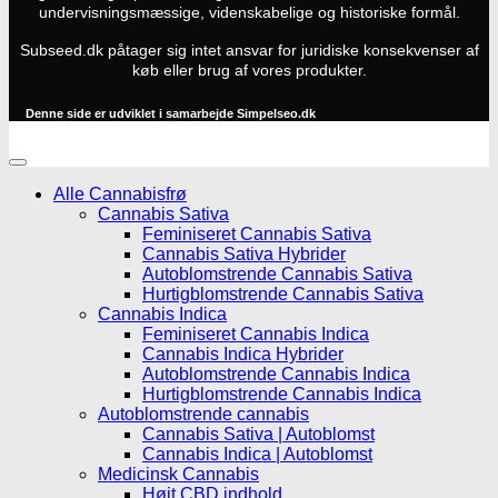
undervisningsmæssige, videnskabelige og historiske formål.
Subseed.dk påtager sig intet ansvar for juridiske konsekvenser af
køb eller brug af vores produkter.
Denne side er udviklet i samarbejde
Simpelseo.dk
Alle Cannabisfrø
Cannabis Sativa
Feminiseret Cannabis Sativa
Cannabis Sativa Hybrider
Autoblomstrende Cannabis Sativa
Hurtigblomstrende Cannabis Sativa
Cannabis Indica
Feminiseret Cannabis Indica
Cannabis Indica Hybrider
Autoblomstrende Cannabis Indica
Hurtigblomstrende Cannabis Indica
Autoblomstrende cannabis
Cannabis Sativa | Autoblomst
Cannabis Indica | Autoblomst
Medicinsk Cannabis
Højt CBD indhold