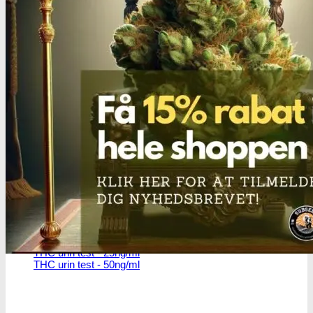
THC/Cannabinoider
THC test
Cannabinoider test
Robadope
Robadope tests
Simons tests
Test af primære aminer
URIN TESTS
Multi urin test - 3 stoffer
Multi urin test - 10 stoffer
THC urin test - 25ng/ml
THC urin test - 50ng/ml