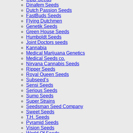
Dinafem Seeds
Dutch Passion Seeds
FastBuds Seeds
Flying Dutchmen
Genetik Seeds
Green House Seeds
Humboldt Seeds
Joint Doctors seeds
Kannabia
Medical Marijuana Genetics
Medical Seeds co.
Nirvana Cannabis Seeds
Ripper Seeds
Royal Queen Seeds
Subseed’s
Sensi Seeds
Serious Seeds
Sumo Seeds
Super Strains
Seedsman Seed Company
Sweet Seeds
T.H. Seeds
Pyramid Seeds
Vision Seeds