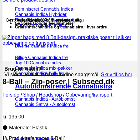
Feminiseret Cannabis Indica
Cannabis Indica Hybrider
Autoblomstrende Cannabis Indica
Hurtig levering 2-4 hverdage med
Bestil inden
kl. 16.00
og vi afsender i dag
Se vores Google bedømmelser
Hurtigblomstrende Indica
Gratis merchandise og cannabisfrø i hver ordre
Diverse Cannabis Indica frø
Billige Cannabis Indica frø
Top 10 Cannabis Indica
Cannabis Indica mix-pakker
Brug for hjælp?
Cannabis Indica bulk frø
Vi sidder klar til at besvare dine spørgsmål.
Skriv til os her
8-Ball – Zip-poser | Subseed.dk
Autoblomstrende Cannabisfrø
Forside
/
Shop
/
Headshop
/
Opbevaring/transport
Cannabis Indica - Autoblomst
Cannabis Sativa - Autoblomst
kr.
135.00
🌑 Materiale: Plastik
🎱 Produktreferance: ‘8-Ball’
Medicinsk Cannabis