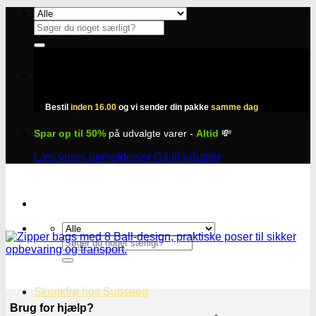
Fortsæt
til
Søg
indhold
efter:
Bestil
inden 16.00
og vi sender din pakke
samme dag
Spar op til 50%
på udvalgte varer -
Altid
💸
Læs vores anmeldelser
Gå til rabatter
Søg
efter:
Skunkfrø hos Subseed
Brug for hjælp?