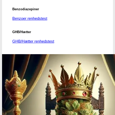
Benzodiazepiner
Benzoer renhedstest
GHB/Hætter
GHB/Hætter renhedstest
Ketamin
Ketamin renhedstest
MCPP
MCPP test
Opiater
Opiater renhedstest