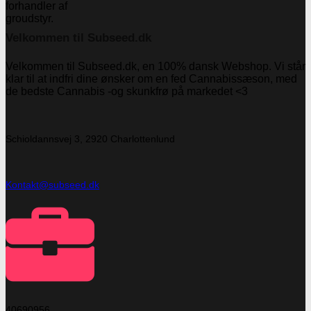
Velkommen til Subseed.dk
Velkommen til Subseed.dk, en 100% dansk Webshop. Vi står
klar til at indfri dine ønsker om en fed Cannabissæson, med
de bedste Cannabis -og skunkfrø på markedet <3
Schioldannsvej 3, 2920 Charlottenlund
Kontakt@subseed.dk
40690956