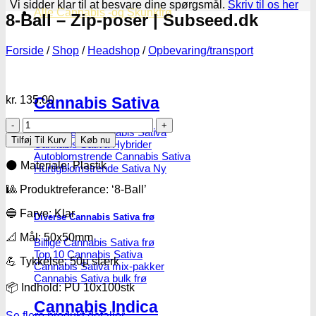
Vi sidder klar til at besvare dine spørgsmål.
Skriv til os her
Alle Cannabis -og Skunkfrø
8-Ball – Zip-poser | Subseed.dk
Forside
/
Shop
/
Headshop
/
Opbevaring/transport
kr.
135.00
Cannabis Sativa
8-
Feminiseret Cannabis Sativa
Ball
Tilføj Til Kurv
Køb nu
Cannabis Sativa Hybrider
-
Autoblomstrende Cannabis Sativa
Zip-
🌑 Materiale: Plastik
Hurtigblomstrende Sativa
poser
|
🎱 Produktreferance: ‘8-Ball’
Subseed.dk
antal
🔵 Farve: Klar
Diverse Cannabis Sativa frø
📐 Mål: 50x50mm
Billige Cannabis Sativa frø
Top 10 Cannabis Sativa
💪 Tykkelse: 50µ stærk
Cannabis Sativa mix-pakker
Cannabis Sativa bulk frø
📦 Indhold: PU 10x100stk
Cannabis Indica
Se flere produkt detaljer