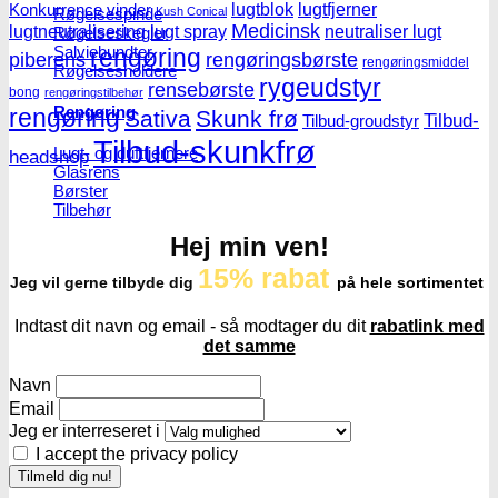
lugtblok
lugtfjerner
Konkurrence vinder
Røgelsespinde
Kush Conical
Medicinsk
lugtneutralisering
lugt spray
neutraliser lugt
Røgelseskegler
Salviebundter
rengøring
piberens
rengøringsbørste
rengøringsmiddel
Røgelsesholdere
rygeudstyr
rensebørste
bong
rengøringstilbehør
Rengøring
rengøring
Sativa
Skunk frø
Tilbud-
Tilbud-groudstyr
Tilbud-skunkfrø
Lugt- og duftfjernere
headshop
Glasrens
Børster
Tilbehør
Hej min ven!
15% rabat
Jeg vil gerne tilbyde dig
på hele sortimentet
Indtast dit navn og email - så modtager du dit
rabatlink med
det samme
Navn
Email
Jeg er interreseret i
I accept the privacy policy