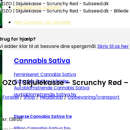
Skunkfrø hos Subseed
Alle Cannabis -og Skunkfrø
Brug for hjælp?
Vi sidder klar til at besvare dine spørgsmål.
Skriv til os her
Cannabis Sativa
Feminiseret Cannabis Sativa
OZO | Skjulekasse – Scrunchy Rød 
Cannabis Sativa Hybrider
Autoblomstrende Cannabis Sativa
Hurtigblomstrende Sativa
Forside
/
Shop
/
Headshop
/
Opbevaring/transport
Diverse Cannabis Sativa frø
kr.
139.00
Billige Cannabis Sativa frø