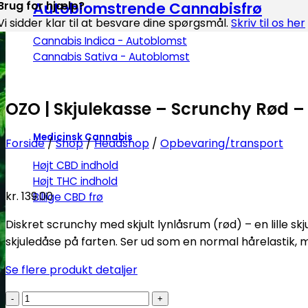
Autoblomstrende Cannabisfrø
Brug for hjælp?
Vi sidder klar til at besvare dine spørgsmål.
Skriv til os her
Cannabis Indica - Autoblomst
Cannabis Sativa - Autoblomst
OZO | Skjulekasse – Scrunchy Rød 
Medicinsk Cannabis
Forside
/
Shop
/
Headshop
/
Opbevaring/transport
Højt CBD indhold
Højt THC indhold
kr.
139.00
Billige CBD frø
Diskret scrunchy med skjult lynlåsrum (rød) – en lille sk
skjuledåse på farten. Ser ud som en normal hårelastik,
Se flere produkt detaljer
OZO