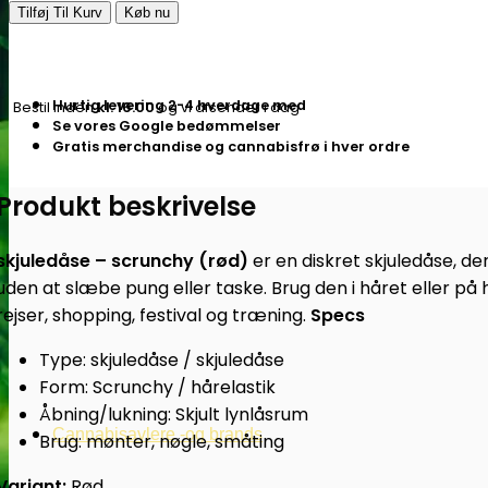
|
Tilføj Til Kurv
Køb nu
Skjulekasse
–
Scrunchy
Hurtig levering 2-4 hverdage med
Bestil inden
kl. 16.00
og vi afsender i dag
Rød
Se vores Google bedømmelser
-
Gratis merchandise og cannabisfrø i hver ordre
Subseed.dk
Produkt beskrivelse
antal
skjuledåse – scrunchy (rød)
er en diskret skjuledåse, der
uden at slæbe pung eller taske. Brug den i håret eller på 
rejser, shopping, festival og træning.
Specs
Type: skjuledåse / skjuledåse
Form: Scrunchy / hårelastik
Åbning/lukning: Skjult lynlåsrum
Cannabisavlere -og brands
Brug: mønter, nøgle, småting
Variant:
Rød