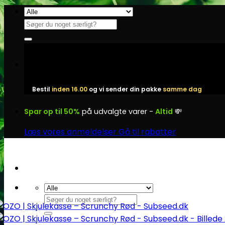
Fortsæt
til
Søg
indhold
efter:
Bestil
inden 16.00
og vi sender din pakke
samme dag
Spar op til 50%
på udvalgte varer -
Altid
💸
Læs vores anmeldelser
Gå til rabatter
Søg
efter: