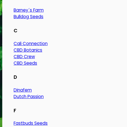
Barney´s Farm
Bulldog Seeds
C
Cali Connection
CBD Botanics
CBD Crew
CBD Seeds
D
Dinafem
Dutch Passion
F
Fastbuds Seeds