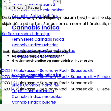
OZO
Top 10 Cannabis Sativa
|
Tilføj Til Kurv
Køb nu
Cannabis Sativa mix-pakker
Skjulekasse
Cannabis Sativa bulk frø
Diskret scrunchy med skjult lynlåsrum (rød) – en lille sk
–
skjuledåse på farten. Ser ud som en normal hårelastik,
Scrunchy
Cannabis Indica
Rød
Se flere produkt detaljer
-
Feminiseret Cannabis Indica
Subseed.dk
Cannabis Indica Hybrider
antal
Autoblomstrende Cannabis Indica
Hurtig levering 2-4 hverdage med
Bestil inden
kl. 16.00
og vi afsender i dag
Hurtigblomstrende Indica
Se vores Google bedømmelser
Gratis merchandise og cannabisfrø i hver ordre
Diverse Cannabis Indica frø
Billige Cannabis Indica frø
Top 10 Cannabis Indica
Cannabis Indica mix-pakker
Cannabis Indica bulk frø