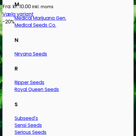
M
Fra:
kr.
10.00
Inkl. moms
Vælg variant
Medical Marijuana Gen.
Dette
-20%
Medical Seeds Co.
vare
har
N
flere
varianter.
Nirvana Seeds
Mulighederne
kan
R
vælges
på
Ripper Seeds
varesiden
Royal Queen Seeds
S
Subseed's
Sensi Seeds
Serious Seeds