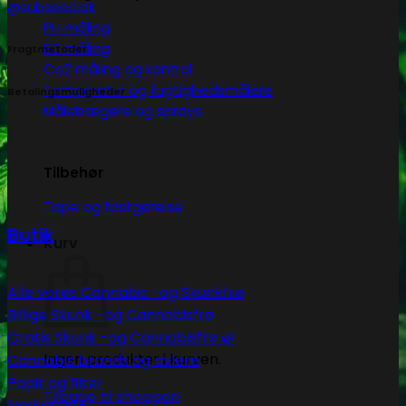
@subseed.dk
PH måling
EC måling
Fragtmetoder
Co2 måling og kontrol
Temperatur og fugtighedsmålere
Betalingsmuligheder
Målebægere og sprays
Tilbehør
Tape og fastgørelse
Butik
Kurv
Alle vores Cannabis -og Skunkfrø
Billige Skunk -og Cannabisfrø
Gratis Skunk -og Cannabisfrø 🌿
Ingen produkter i kurven.
Cannabis brands og avlere
Papir og filter
Tilbage til shoppen
Narkotests