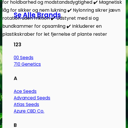
for holdbarhed og modstandsdygtighed ✔️ Magnetisk
låg for sikker og nem lukning ✔️ Nylonring sikrer jævn
Se Alle Brands
rotation uden friktion ✔️ Udstyret med si og
bundkammer for opsamling ✔️ Inkluderer en
plastikskraber for let fjernelse af plante rester
123
00 Seeds
710 Genetics
A
Ace Seeds
Advanced Seeds
Atlas Seeds
Azure CBD Co.
B