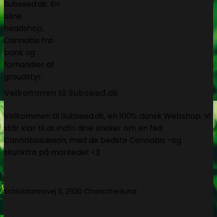
Velkommen til Subseed.dk
Velkommen til Subseed.dk, en 100% dansk Webshop. Vi
står klar til at indfri dine ønsker om en fed
Cannabissæson, med de bedste Cannabis -og
skunkfrø på markedet <3
Schioldannsvej 3, 2920 Charlottenlund