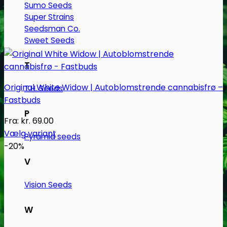
Sumo Seeds
Super Strains
Seedsman Co.
Sweet Seeds
T
Original White Widow | Autoblomstrende cannabisfrø –
T.H. Seeds
Fastbuds
P
Fra:
kr.
69.00
Vælg variant
Pyramid seeds
Dette
-20%
vare
V
har
flere
Vision Seeds
varianter.
Mulighederne
W
kan