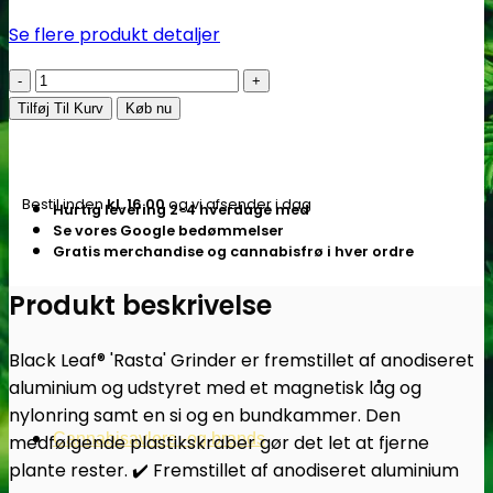
Se flere produkt detaljer
Aluminium
Grinder
Tilføj Til Kurv
Køb nu
4-
part
Rasta
Bestil inden
kl. 16.00
og vi afsender i dag
Hurtig levering 2-4 hverdage med
(Lille)
Se vores Google bedømmelser
-
Gratis merchandise og cannabisfrø i hver ordre
Subseed.dk
antal
Produkt beskrivelse
Black Leaf® 'Rasta' Grinder er fremstillet af anodiseret
aluminium og udstyret med et magnetisk låg og
nylonring samt en si og en bundkammer. Den
Cannabisavlere -og brands
medfølgende plastikskraber gør det let at fjerne
plante rester. ✔️ Fremstillet af anodiseret aluminium