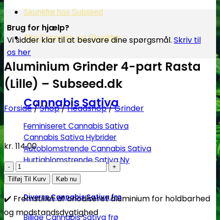
Skunkfrø hos Subseed
Brug for hjælp?
Alle Cannabis -og Skunkfrø
Vi sidder klar til at besvare dine spørgsmål.
Skriv til
os her
Aluminium Grinder 4-part Rasta
(Lille) – Subseed.dk
Cannabis Sativa
Forside
/
Shop
/
Headshop
/
Grinder
Feminiseret Cannabis Sativa
Cannabis Sativa Hybrider
kr.
114.00
Autoblomstrende Cannabis Sativa
Hurtigblomstrende Sativa
Aluminium
Grinder
Tilføj Til Kurv
Køb nu
4-
Diverse Cannabis Sativa frø
✔️ Fremstillet af anodiseret aluminium for holdbarhed
part
og modstandsdygtighed
Rasta
Billige Cannabis Sativa frø