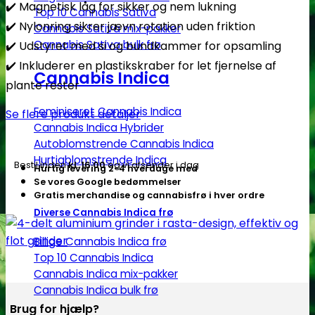
✔️ Magnetisk låg for sikker og nem lukning
(Lille)
Top 10 Cannabis Sativa
✔️ Nylonring sikrer jævn rotation uden friktion
-
Cannabis Sativa mix-pakker
Cannabis Sativa bulk frø
Subseed.dk
✔️ Udstyret med si og bundkammer for opsamling
antal
✔️ Inkluderer en plastikskraber for let fjernelse af
Cannabis Indica
plante rester
Feminiseret Cannabis Indica
Se flere produkt detaljer
Cannabis Indica Hybrider
Autoblomstrende Cannabis Indica
Hurtigblomstrende Indica
Bestil inden
kl. 16.00
og vi afsender i dag
Hurtig levering 2-4 hverdage med
Se vores Google bedømmelser
Gratis merchandise og cannabisfrø i hver ordre
Diverse Cannabis Indica frø
Billige Cannabis Indica frø
Top 10 Cannabis Indica
Cannabis Indica mix-pakker
Cannabis Indica bulk frø
Brug for hjælp?