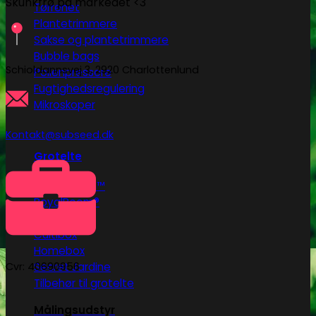
Skunkfrø på markedet <3
Tørrenet
Plantetrimmere
Sakse og plantetrimmere
Bubble bags
Schioldannsvej 3, 2920 Charlottenlund
Pollenpressere
Fugtighedsregulering
Mikroskoper
Kontakt@subseed.dk
Grotelte
Herbgarden™
RoyalRoom®
AC infinity
Cultibox
Homebox
Secret Jardine
Cvr: 40690956
Tilbehør til grotelte
Målingsudstyr