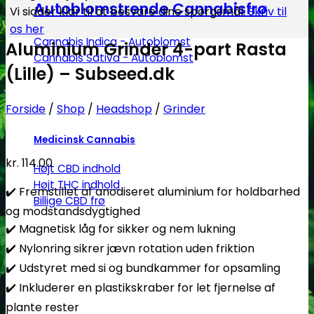
Autoblomstrende Cannabisfrø
Vi sidder klar til at besvare dine spørgsmål.
Skriv til
os her
Cannabis Indica - Autoblomst
Aluminium Grinder 4-part Rasta
Cannabis Sativa - Autoblomst
(Lille) – Subseed.dk
Forside
/
Shop
/
Headshop
/
Grinder
Medicinsk Cannabis
kr.
114.00
Højt CBD indhold
Højt THC indhold
✔️ Fremstillet af anodiseret aluminium for holdbarhed
Billige CBD frø
og modstandsdygtighed
✔️ Magnetisk låg for sikker og nem lukning
✔️ Nylonring sikrer jævn rotation uden friktion
✔️ Udstyret med si og bundkammer for opsamling
✔️ Inkluderer en plastikskraber for let fjernelse af
plante rester