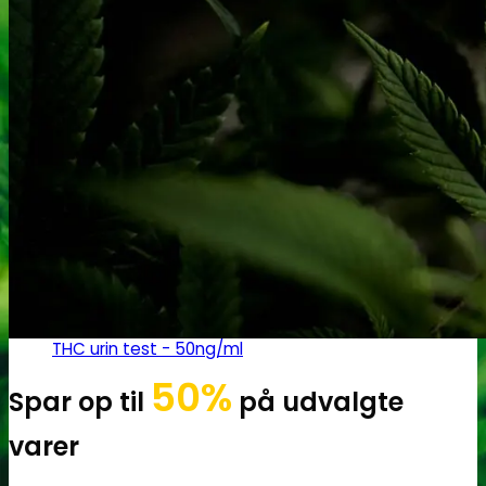
Robadope
Robadope tests
Simons tests
Test af primære aminer
URIN TESTS
Multi urin test - 3 stoffer
Multi urin test - 10 stoffer
THC urin test - 25ng/ml
THC urin test - 50ng/ml
50%
Spar op til
på udvalgte
varer