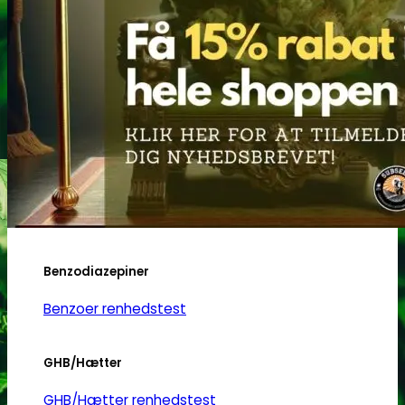
Heroin
Heroin renhedstest
Badesalte
Badesalte renhedstest
LSD
LSD renhedstest
Benzodiazepiner
Benzoer renhedstest
GHB/Hætter
GHB/Hætter renhedstest