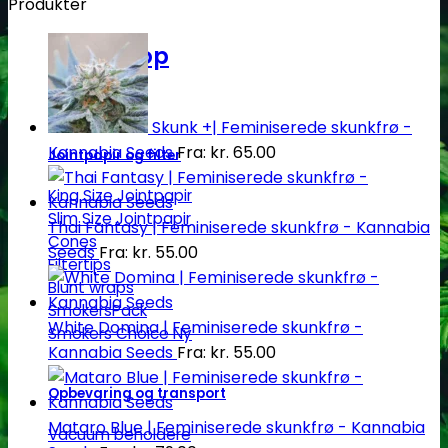
Produkter
Headshop
Skunk +| Feminiserede skunkfrø -
Kannabia Seeds
Fra:
kr.
65.00
Jointpapir og filter
King Size Jointpapir
Slim Size Jointpapir
Thai Fantasy | Feminiserede skunkfrø - Kannabia
Cones
Seeds
Fra:
kr.
55.00
Filtertips
Blunt wraps
SmokersPack
White Domina | Feminiserede skunkfrø -
Smokers Choice
Kannabia Seeds
Fra:
kr.
55.00
Opbevaring og transport
Mataro Blue | Feminiserede skunkfrø - Kannabia
Vacuum beholdere