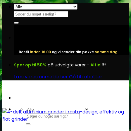
Fortsæt
til
Søg
indhold
efter:
Bestil
inden 16.00
og vi sender din pakke
samme dag
Spar op til 50%
på udvalgte varer -
Altid
💸
Læs vores anmeldelser
Gå til rabatter
Søg
efter: