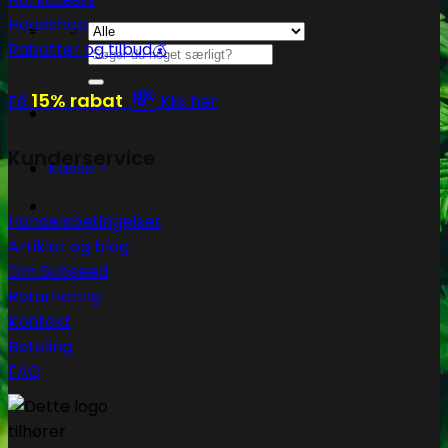
Headshop
Rabatter og tilbud💰
Søg
efter:
💸
15% rabat
Få
Klik her
Kunderservice
Kasse
+
Handelsbetingelser
Artikler og blog
Om Subseed
Returnering
Kontakt
Betaling
FAQ