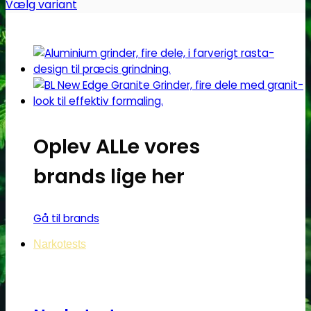
Vælg variant
Dette
vare
har
flere
varianter.
Mulighederne
kan
Oplev ALLe vores
vælges
på
brands lige her
varesiden
Gå til brands
Narkotests