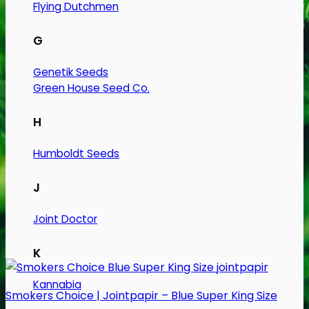
flere
Flying Dutchmen
varianter.
Mulighederne
G
kan
vælges
Genetik Seeds
på
Green House Seed Co.
varesiden
H
Humboldt Seeds
J
Joint Doctor
K
Kannabia
Smokers Choice | Jointpapir – Blue Super King Size