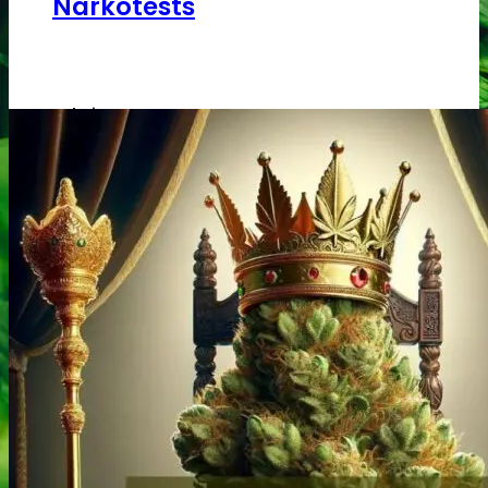
Narkotests
Kokain Tests
Kokain renhedhedstest
Crack renhedhedstest
Kokain blandingsmiddel test
MDMA
MDMA renhedstest
Ecstasy
Ecstasy renhedstest