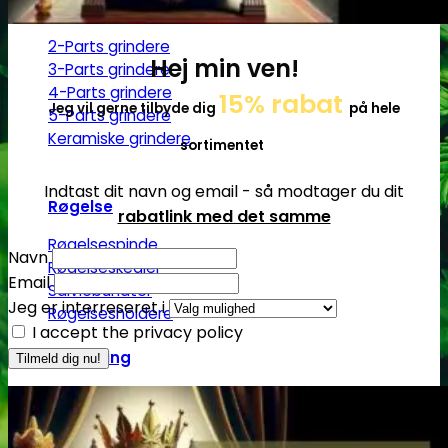
Grindere
2-Parts grindere
Hej min ven!
3-Parts grindere
4-Parts grindere
15% rabat
Jeg vil gerne tilbyde dig
på hele
5-Parts grindere
Keramiske grindere
sortimentet
Indtast dit navn og email - så modtager du dit
Røgelse
rabatlink med det samme
Røgelsespinde
Navn
Røgelseskegler
Email
Salviebundter
Jeg er interreseret i
Røgelsesholdere
I accept the privacy policy
Rengøring
Lugt- og duftfjernere
Glasrens
Børster