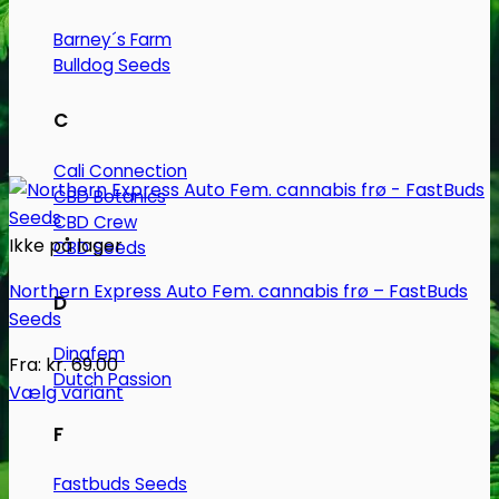
Barney´s Farm
Bulldog Seeds
C
Cali Connection
CBD Botanics
CBD Crew
Ikke på lager
CBD Seeds
Northern Express Auto Fem. cannabis frø – FastBuds
D
Seeds
Dinafem
Fra:
kr.
69.00
Dutch Passion
Vælg variant
Dette
F
vare
har
Fastbuds Seeds