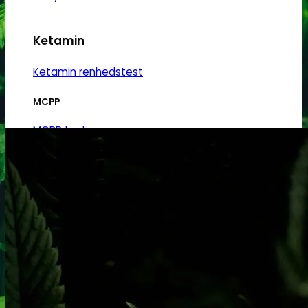
Ketamin
Ketamin renhedstest
MCPP
MCPP test
Opiater
Opiater renhedstest
THC/Cannabinoider
THC test
Cannabinoider test