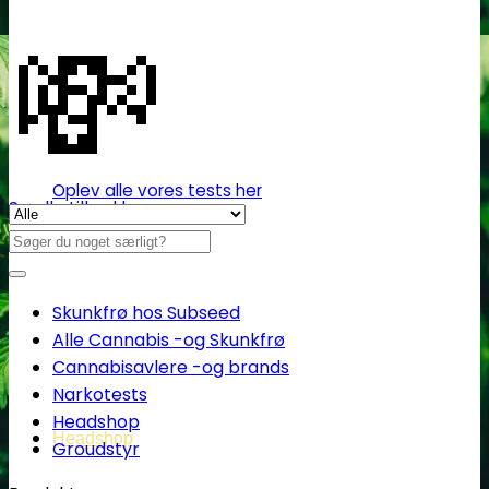
💸
Oplev alle vores tests her
Se alle tilbud her
Søg
efter:
Skunkfrø hos Subseed
Alle Cannabis -og Skunkfrø
Cannabisavlere -og brands
Narkotests
Headshop
Headshop
Groudstyr