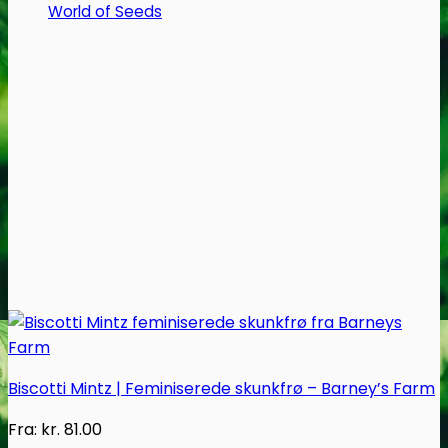
World of Seeds
vælges
på
varesiden
Biscotti Mintz | Feminiserede skunkfrø – Barney’s Farm
Fra:
kr.
81.00