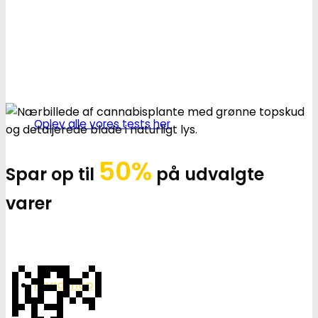
Oplev alle vores tests her
50%
Spar op til
på udvalgte
varer
💸
Headshop