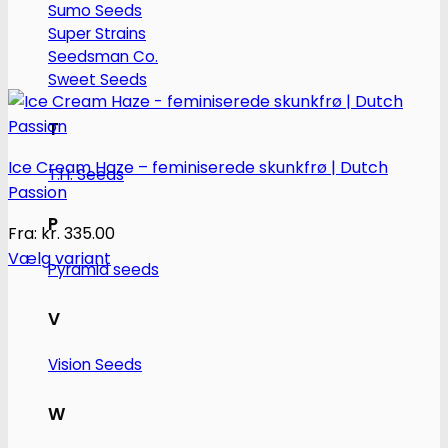
Sumo Seeds
Super Strains
Seedsman Co.
Sweet Seeds
T
Ice Cream Haze – feminiserede skunkfrø | Dutch
T.H. Seeds
Passion
P
Fra:
kr.
335.00
Vælg variant
Pyramid seeds
Dette
vare
V
har
flere
Vision Seeds
varianter.
Mulighederne
W
kan