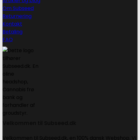
Artikler og blog
Om Subseed
Returnering
Kontakt
Betaling
FAQ
Velkommen til Subseed.dk
Velkommen til Subseed.dk, en 100% dansk Webshop. Vi