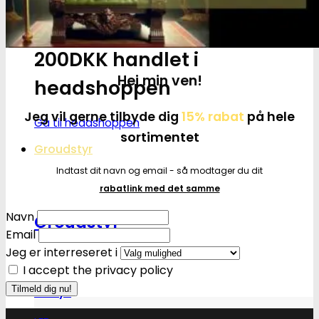
Få cannabis frø for hver
200DKK handlet i
Hej min ven!
headshoppen
Jeg vil gerne tilbyde dig
15% rabat
på hele
Gå til headshoppen
sortimentet
Groudstyr
Indtast dit navn og email - så modtager du dit
rabatlink med det samme
Navn
Groudstyr
Email
Jeg er interreseret i
I accept the privacy policy
Grolys