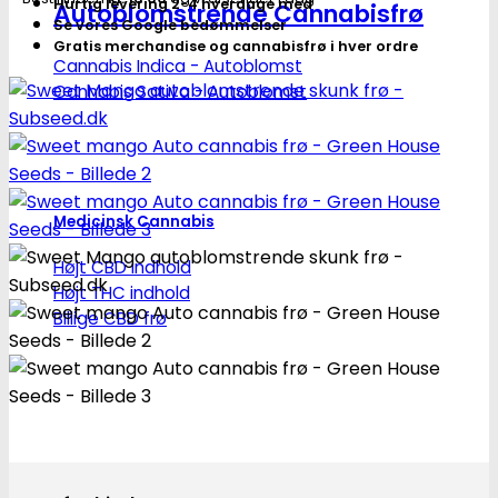
Hurtig levering 2-4 hverdage med
Autoblomstrende Cannabisfrø
Se vores Google bedømmelser
Gratis merchandise og cannabisfrø i hver ordre
Cannabis Indica - Autoblomst
Cannabis Sativa - Autoblomst
Medicinsk Cannabis
Højt CBD indhold
Højt THC indhold
Billige CBD frø