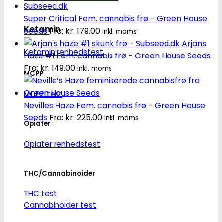
Super Critical Fem. cannabis frø - Green House
Ketamin
Seeds
Fra:
kr.
179.00
Inkl. moms
Arjans
Ketamin renhedstest
Haze #1 Fem. cannabis frø - Green House Seeds
Fra:
kr.
149.00
Inkl. moms
MCPP
MCPP test
Nevilles Haze Fem. cannabis frø - Green House
Seeds
Fra:
kr.
225.00
Inkl. moms
Opiater
Opiater renhedstest
THC/Cannabinoider
THC test
Cannabinoider test