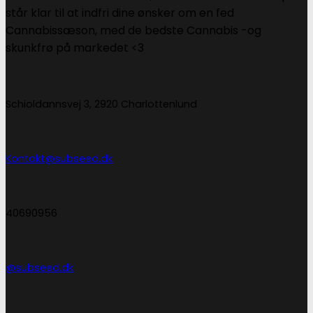
står klar til at indfri dine ønsker om en fed
Cannabissæson, med de bedste Cannabis -og
skunkfrø på markedet <3
Schioldannsvej 3, 2920 Charlottenlund
Kontakt@subseed.dk
40690956
@subseed.dk