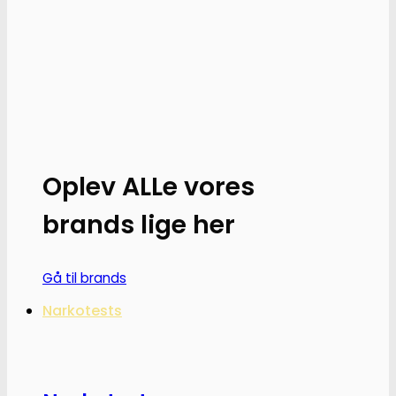
Dette
vare
har
flere
varianter.
Mulighederne
kan
vælges
på
Oplev ALLe vores
varesiden
brands lige her
Gå til brands
Narkotests