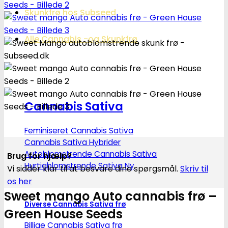
Skunkfrø hos Subseed
Alle Cannabis -og Skunkfrø
Cannabis Sativa
Feminiseret Cannabis Sativa
Cannabis Sativa Hybrider
Autoblomstrende Cannabis Sativa
Brug for hjælp?
Hurtigblomstrende Sativa
Vi sidder klar til at besvare dine spørgsmål.
Skriv til
os her
Sweet mango Auto cannabis frø –
Diverse Cannabis Sativa frø
Green House Seeds
Billige Cannabis Sativa frø