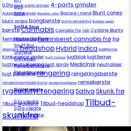
Ø17
4-parts grinder
0.01g
2-parts grinder
0.1g
Ø20
Blunt cones
SG14
Autoblomstrende
Blastere i metal
Blastere i glas
bongbørste
blunt wraps
bong rengøring
Bulldog seeds
Sniff & Snus
Cannabis
børste
Cyclone Blunts
Cannabis frø
CBD
Feminiseret cannabis frø
Master blastere
feminiserede
frø
Snuff Box
headshop
Hybrid
Indica
glasrens
kalkfjerner
Snifferør
lugtblok
lugtfjerner
Konkurrence vinder
Kush Conical
Sniffesæt
Medicinsk
lugtneutralisering
lugt spray
neutraliser
Pulverbeholdere
rengøring
Pulverknusere
piberens
rengøringsbørste
lugt
rensebørste
rengøringsmiddel bong
rengøringstilbehør
rygeudstyr rengøring
Sativa
Skunk frø
Digital vægte
Tilbud-
0,1g vægte
Tilbud-headshop
Tilbud-groudstyr
0,01g vægte
skunkfrø
0,001g vægte