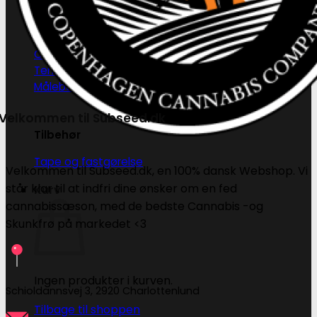
PH måling
EC måling
Co2 måling og kontrol
Temperatur og fugtighedsmålere
Målebægere og sprays
Velkommen til Subseed.dk
Tilbehør
Tape og fastgørelse
Velkommen til Subseed.dk, en 100% dansk Webshop. Vi
står klar til at indfri dine ønsker om en fed
Kurv
cannabissæson, med de bedste Cannabis -og
Skunkfrø på markedet <3
Ingen produkter i kurven.
Schioldannsvej 3, 2920 Charlottenlund
Tilbage til shoppen