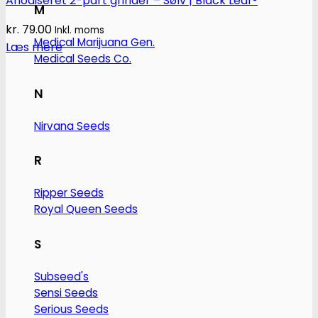
Anodiseret 2-part grinder – Sølv | Black Leaf®
M
kr.
79.00
Inkl. moms
Medical Marijuana Gen.
Læs mere
Medical Seeds Co.
N
Nirvana Seeds
R
Ripper Seeds
Royal Queen Seeds
S
Subseed's
Sensi Seeds
Serious Seeds