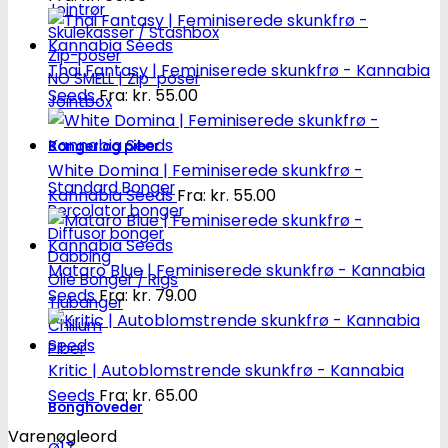
Jointrør
Skulekasser / Stashbox
Zip-poser
Thai Fantasy | Feminiserede skunkfrø - Kannabia
NO SMELL | Zip-poser
Seeds
Fra:
kr.
55.00
Jointbox
Bonger og piber
White Domina | Feminiserede skunkfrø -
Standard Bonger
Kannabia Seeds
Fra:
kr.
55.00
Percolator bonger
Diffusor bonger
Dabbing
Mataro Blue | Feminiserede skunkfrø - Kannabia
Olie Bonger / Rigs
Seeds
Fra:
kr.
79.00
Tjubanger
Chillum
Piber
Kritic | Autoblomstrende skunkfrø - Kannabia
Seeds
Fra:
kr.
65.00
Bonghoveder
Varenøgleord