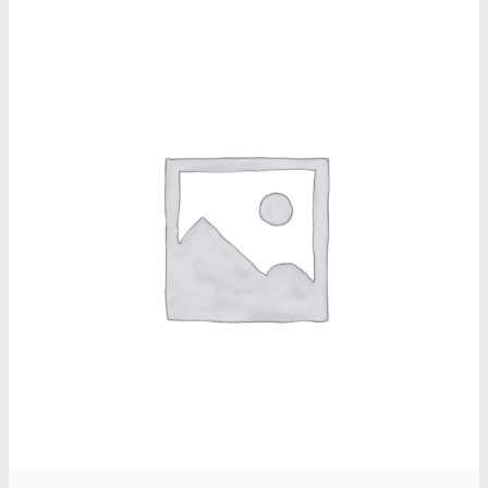
Narkotests
Kokain Tests
Kokain renhedhedstest
Crack renhedhedstest
Kokain blandingsmiddel test
MDMA
MDMA renhedstest
Ecstasy
Ecstasy renhedstest