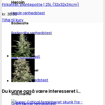
Heroin
Firkantet plantepotte | 25L (32x32x34cm)
Heroin renhedstest
kr.
38.50
Tilføj til kurv
Badesalte
Badesalte renhedstest
LSD
LSD renhedstest
Benzodiazepiner
Benzoer renhedstest
Du kunne også være interesseret i…
GHB/Hætter
GHB/Hætter renhedstest