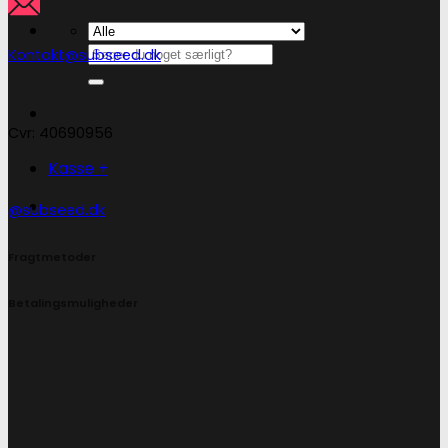
Søg
Kontakt@subseed.dk
efter:
Cvr: 40690956
Kasse
+
@subseed.dk
Fragtmetoder
Betalingsmuligheder