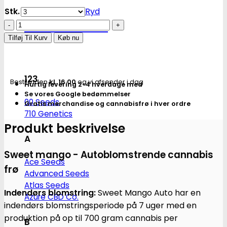
Stk.
Ryd
Sweet
Se Alle Brands
mango
Tilføj Til Kurv
Køb nu
Auto
cannabis
frø
123
Bestil inden
kl. 16.00
og vi afsender i dag
Hurtig levering 2-4 hverdage med
-
Se vores Google bedømmelser
Green
00 Seeds
Gratis merchandise og cannabisfrø i hver ordre
House
710 Genetics
Seeds
Produkt beskrivelse
antal
A
Sweet mango - Autoblomstrende cannabis
Ace Seeds
frø
Advanced Seeds
Atlas Seeds
Indendørs blomstring:
Sweet Mango Auto har en
Azure CBD Co.
indendørs blomstringsperiode på 7 uger med en
produktion på op til 700 gram cannabis per
B