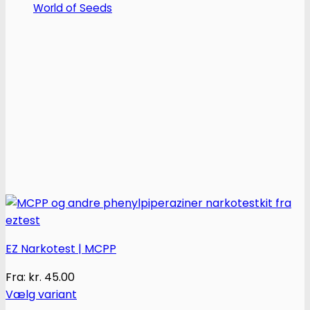
vælges
World of Seeds
på
varesiden
EZ Narkotest | MCPP
Fra:
kr.
45.00
Vælg variant