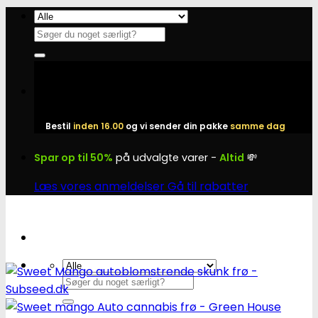
Fortsæt
til
Søg
indhold
efter:
Bestil
inden 16.00
og vi sender din pakke
samme dag
Spar op til 50%
på udvalgte varer -
Altid
💸
Læs vores anmeldelser
Gå til rabatter
Søg
efter: