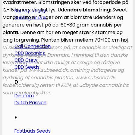
kvadratmeter. Blomstringen sker ved fotoperiode på
12-18 timers dagligt lys.
Udendørs blomstring:
Sweet
Barney´s Farm
Mango Auto er 7 uger om at blomstre udendørs og
Bulldog Seeds
generere en høst på ca. 60-80 gram cannabis per
plante. Denne art har en meget stærk stamme og
C
lang forgrening. Planten bliver mellem 70-100 cm høj.
Cali Connection
Vi skal gøre opmærksom på, at cannabis er ulovligt at
CBD Botanics
dyrke og indtage i Danmark. I henhold til den danske
CBD Crew
lovgivning er det ikke muligt at sælge og rådgive
CBD Seeds
kunder på www.subseed.dk, omkring indtagelse og
dyrkning af cannabis planten. www.subseed.dk
D
forbeholder sig retten til KUN, at udbyde cannabis frø
som samlerobjekter.
Dinafem
Dutch Passion
F
Fastbuds Seeds