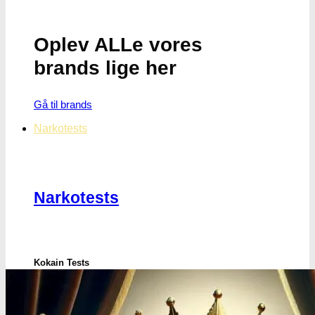
Oplev ALLe vores
brands lige her
Gå til brands
Narkotests
Narkotests
Kokain Tests
Kokain renhedhedstest
Crack renhedhedstest
Kokain blandingsmiddel test