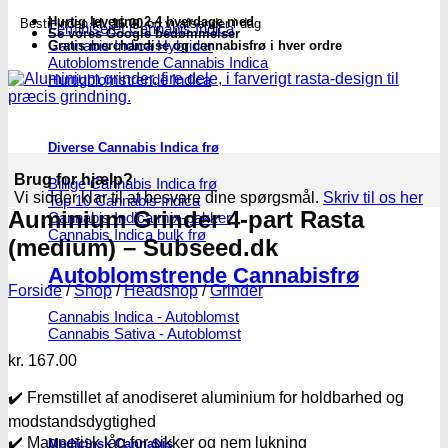
Hurtig levering 2-4 hverdage med
Bestil inden
kl. 16.00
og vi afsender i dag
Feminiseret Cannabis Indica
Se vores Google bedømmelser
Cannabis Indica Hybrider
Gratis merchandise og cannabisfrø i hver ordre
Autoblomstrende Cannabis Indica
Hurtigblomstrende Indica
Diverse Cannabis Indica frø
Brug for hjælp?
Billige Cannabis Indica frø
Vi sidder klar til at besvare dine spørgsmål.
Skriv til os her
Top 10 Cannabis Indica
Auminium Grinder 4-part Rasta
Cannabis Indica mix-pakker
Cannabis Indica bulk frø
(medium) – Subseed.dk
Autoblomstrende Cannabisfrø
Forside
/
Shop
/
Headshop
/
Grinder
Cannabis Indica - Autoblomst
Cannabis Sativa - Autoblomst
kr.
167.00
✔️ Fremstillet af anodiseret aluminium for holdbarhed og
modstandsdygtighed
✔️ Magnetisk låg for sikker og nem lukning
Medicinsk Cannabis