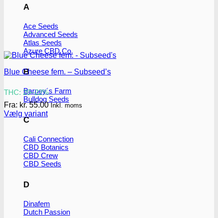
A
Ace Seeds
Advanced Seeds
Atlas Seeds
Azure CBD Co.
B
Blue Cheese fem. – Subseed’s
Barney´s Farm
THC: 20–22%
Bulldog Seeds
Fra:
kr.
55.00
Inkl. moms
Vælg variant
C
Dette
vare
Cali Connection
har
CBD Botanics
flere
CBD Crew
varianter.
CBD Seeds
Mulighederne
kan
vælges
D
på
varesiden
Dinafem
Dutch Passion