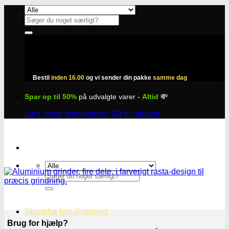
Fortsæt
til
Søg
indhold
efter:
Bestil
inden 16.00
og vi sender din pakke
samme dag
Spar op til 50%
på udvalgte varer -
Altid
💸
Læs vores anmeldelser
Gå til rabatter
Søg
efter:
Skunkfrø hos Subseed
Brug for hjælp?