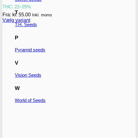
THC: 22–25%
T
Fra:
kr.
55.00
Inkl. moms
Vælg variant
T.H. Seeds
Dette
vare
har
P
flere
varianter.
Pyramid seeds
Mulighederne
kan
V
vælges
på
Vision Seeds
varesiden
W
World of Seeds