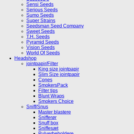
Sensi Seeds
Serious Seeds
Sumo Seeds
Super Strains
Seedsman Seed Company
Sweet Seeds
T.H. Seeds
Pyramid Seeds
Vision Seeds
World Of Seeds
Headshop
jointpapir/Filter
King size jointpapir
Slim Size jointpapir
Cones
SmokersPack
Filter tips
Blunt Wraps
Smokers Choice
Sniff/Snus
Master blastere
Snifferør
Snuff box
Sniffesæt
Pulverbeholdere