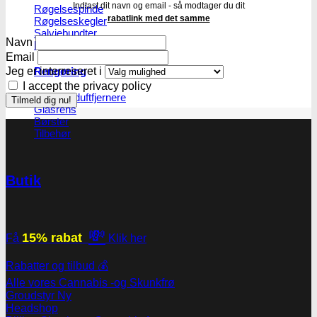
Indtast dit navn og email - så modtager du dit
Røgelsespinde
rabatlink med det samme
Røgelseskegler
Salviebundter
Navn
Røgelsesholdere
Email
Jeg er interreseret i
Rengøring
I accept the privacy policy
Lugt- og duftfjernere
Glasrens
Børster
Tilbehør
Butik
💸
15% rabat
Få
Klik her
Rabatter og tilbud 💰
Alle vores Cannabis -og Skunkfrø
Groudstyr
Headshop