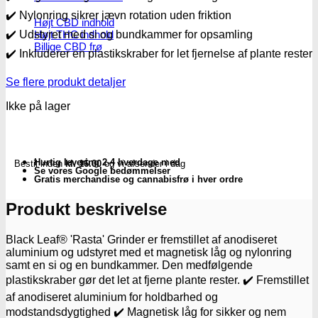
✔️ Nylonring sikrer jævn rotation uden friktion
Højt CBD indhold
Højt THC indhold
✔️ Udstyret med si og bundkammer for opsamling
Billige CBD frø
✔️ Inkluderer en plastikskraber for let fjernelse af plante rester
Se flere produkt detaljer
Ikke på lager
Hurtig levering 2-4 hverdage med
Bestil inden
kl. 16.00
og vi afsender i dag
Se vores Google bedømmelser
Gratis merchandise og cannabisfrø i hver ordre
Produkt beskrivelse
Black Leaf® 'Rasta' Grinder er fremstillet af anodiseret
aluminium og udstyret med et magnetisk låg og nylonring
samt en si og en bundkammer. Den medfølgende
plastikskraber gør det let at fjerne plante rester. ✔️ Fremstillet
af anodiseret aluminium for holdbarhed og
modstandsdygtighed ✔️ Magnetisk låg for sikker og nem