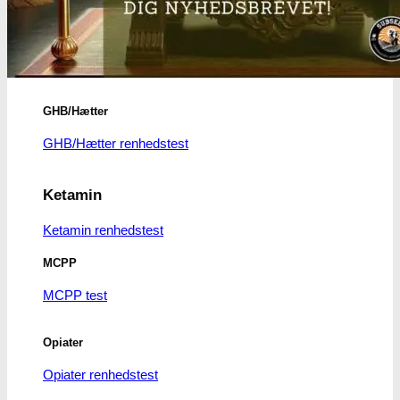
Benzodiazepiner
Benzoer renhedstest
GHB/Hætter
GHB/Hætter renhedstest
Ketamin
Ketamin renhedstest
MCPP
MCPP test
Opiater
Opiater renhedstest