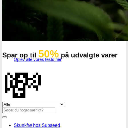
50%
Spar op til
på udvalgte varer
Oplev alle vores tests her
💸
Se alle tilbud her
Søg
efter:
Skunkfrø hos Subseed