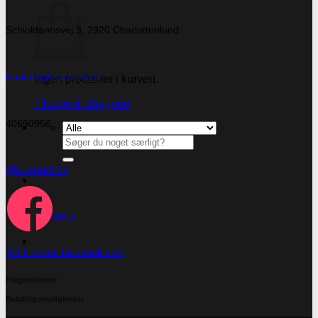
Schioldannsvej 3, 2920 Charlottenlund
Kontakt@subseed.dk
Ingen produkter i kurven.
Tilbage til shoppen
40690956
Søg
efter:
@subseed.dk
Kasse
+
Gå til vores facebook-side
Fragtmetoder
Betalingsmuligheder