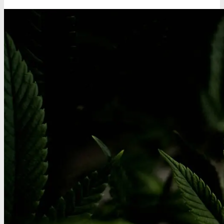
THC/Cannabinoider
THC test
Cannabinoider test
Robadope
Robadope tests
Simons tests
Test af primære aminer
URIN TESTS
Multi urin test - 3 stoffer
Multi urin test - 10 stoffer
THC urin test - 25ng/ml
THC urin test - 50ng/ml