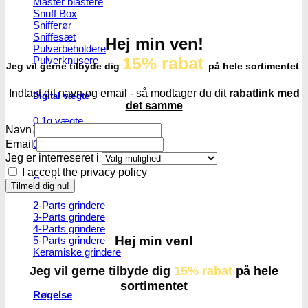
Master blastere
Snuff Box
Snifferør
Sniffesæt
Hej min ven!
Pulverbeholdere
15% rabat
Pulverknusere
Jeg vil gerne tilbyde dig
på hele sortimentet
Indtast dit navn og email - så modtager du dit
rabatlink med
Digital vægte
det samme
0,1g vægte
Navn
0,01g vægte
Email
0,001g vægte
Jeg er interreseret i
I accept the privacy policy
Grindere
2-Parts grindere
3-Parts grindere
4-Parts grindere
Hej min ven!
5-Parts grindere
Keramiske grindere
Jeg vil gerne tilbyde dig
15% rabat
på hele
sortimentet
Røgelse