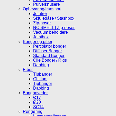
Pulverknusere
Opbevaring/transport
Jointrør
Skjuledåse / Stashbox
Zip-poser
NO SMELL | Zip-poser
Vacuum beholdere
Jointbox
Bonger og piber
Percolator bonger
Diffuser Bonger
Standard Bonger
Olie Bonger / Rigs
Dabbing
Piber
Tjubanger
Chillum
Tjubanger
Dabbing
Bonghoveder
Ø17
Ø20
SG14
Rengøring