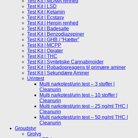
Test Kit | MDMA renhed
Test Kit | LSD
Test Kit | Ketamin
Test Kit | Ecstasy
Test Kit | Heroin renhed
Test Kit | Badesalte
Test Kit | Benzodiazepiner
Test Kit | GHB / “Hætter”
Test Kit | MCPP
Test Kit | Opiater
Test Kit | THC
Test Kit | Syntetiske Cannabinoider
Test Kit | Robadopreagens til primære aminer
Test Kit | Sekundære Aminer
Urintest
Multi narkotest/urin test – 3 stoffer |
Cleanurin
Multi narkotest/urin test – 10 stoffer |
Cleanurin
Multi narkotest/urin test – 25 ng/ml THC |
Cleanurin
Multi narkotest/urin test – 50 ng/ml THC |
Cleanurin
Groudstyr
Grolys