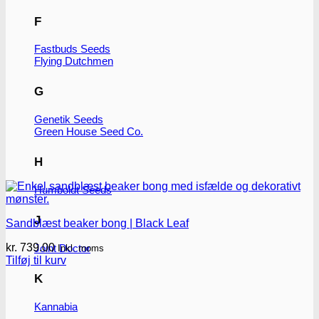
F
Fastbuds Seeds
Flying Dutchmen
G
Genetik Seeds
Green House Seed Co.
H
Humboldt Seeds
J
Sandblæst beaker bong | Black Leaf
kr.
739.00
Joint Doctor
Inkl. moms
Tilføj til kurv
K
Kannabia