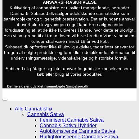
ANSVARSFRASKRIVELSE
Kultivering af cannabisfrø er ulovligt i mange lande, herunder
Danmark. Subseed.dk sælger udelukkende cannabisfrø som
samlerobjekter og til genetisk præservation. Det er kundens ansvar
at overholde lovgivningen i eget land.
Frø sælges under
forudsætning af, at de ikke kultiveres i lande, hvor dette er ulovligt.
Hvis vi har grund til at tro, at loven vil blive brudt, afviser vi handlen.
Kunder skal være mindst 18 år ved køb.
Subseed.dk opfordrer ikke til ulovlig aktivitet, tager intet ansvar for
brugen af solgte produkter og formidler udelukkende information til
undervisningsmæssige, videnskabelige og historiske formål.
Subseed.dk påtager sig intet ansvar for juridiske konsekvenser af
køb eller brug af vores produkter.
Denne side er udviklet i samarbejde
Simpelseo.dk
Alle Cannabisfrø
Cannabis Sativa
Feminiseret Cannabis Sativa
Cannabis Sativa Hybrider
Autoblomstrende Cannabis Sativa
Hurtigblomstrende Cannabis Sativa