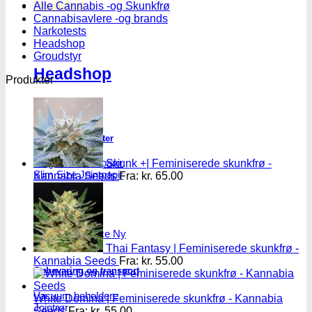
Headshop
Alle Cannabis -og Skunkfrø
Cannabisavlere -og brands
Narkotests
Headshop
Groudstyr
Headshop
Produkter
Jointpapir og filter
King Size Jointpapir
Skunk +| Feminiserede skunkfrø -
Slim Size Jointpapir
Kannabia Seeds
Fra:
kr.
65.00
Cones
Filtertips
Blunt wraps
SmokersPack
Smokers Choice
Thai Fantasy | Feminiserede skunkfrø -
Kannabia Seeds
Fra:
kr.
55.00
Opbevaring og transport
Vacuum beholdere
White Domina | Feminiserede skunkfrø - Kannabia
Jointrør
Seeds
Fra:
kr.
55.00