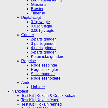
Lugtneutralisering
Glasrens
Børster
Tilbehør
Digitalvægt
0.1g vægte
0.01g vægte
0.001g vægte
Grinder
2-parts grinder
3-parts grinder
4-parts grinder
5-parts grinder
Keramiske grindere
Røgelse
Røgelsespinde
Røgelseskegler
Salviebundter
Røgelsesholdere
Andet
Lightere
Narkotest
Test Kit | Kokain & Crack Kokain
Test Kit | Kokain “cuts”
Test Kit | Kokain renhed