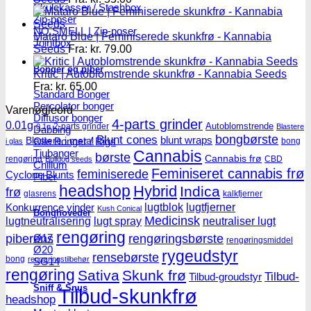
Skulekasser / Stashbox
Zip-poser
NO SMELL | Zip-poser
Mataro Blue | Feminiserede skunkfrø - Kannabia
Jointbox
Seeds
Fra:
kr.
79.00
Bonger og piber
Kritic | Autoblomstrende skunkfrø - Kannabia Seeds
Fra:
kr.
65.00
Standard Bonger
Percolator bonger
Varenøgleord
Diffusor bonger
4-parts grinder
0.01g
Autoblomstrende
2-parts grinder
0.1g
Blastere
Dabbing
Blunt cones
bongbørste
blunt wraps
Olie Bonger / Rigs
Blastere i metal
bong
i glas
Tjubanger
Cannabis
børste
Cannabis frø
rengøring
CBD
Bulldog seeds
Chillum
Feminiseret cannabis frø
feminiserede
Cyclone Blunts
Piber
headshop
Hybrid
Indica
frø
glasrens
kalkfjerner
lugtblok
lugtfjerner
Konkurrence vinder
Kush Conical
Bonghoveder
Medicinsk
lugtneutralisering
lugt spray
neutraliser lugt
rengøring
Ø17
piberens
rengøringsbørste
rengøringsmiddel
Ø20
rygeudstyr
rensebørste
bong
rengøringstilbehør
SG14
rengøring
Sativa
Skunk frø
Tilbud-
Tilbud-groudstyr
Sniff & Snus
Tilbud-skunkfrø
headshop