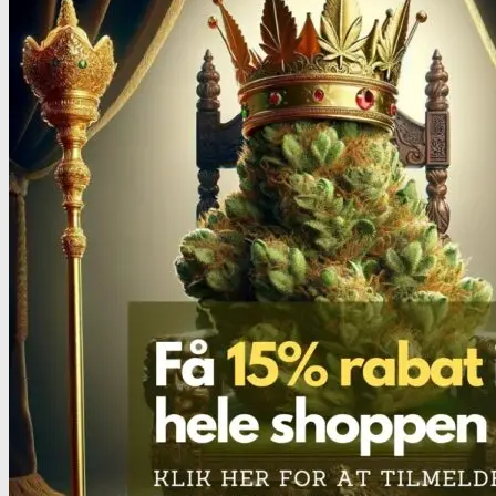
MDMA
MDMA renhedstest
Ecstasy
Ecstasy renhedstest
Heroin
Heroin renhedstest
Badesalte
Badesalte renhedstest
LSD
LSD renhedstest