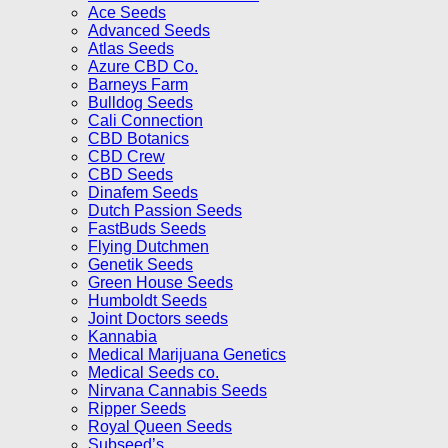
Ace Seeds
Advanced Seeds
Atlas Seeds
Azure CBD Co.
Barneys Farm
Bulldog Seeds
Cali Connection
CBD Botanics
CBD Crew
CBD Seeds
Dinafem Seeds
Dutch Passion Seeds
FastBuds Seeds
Flying Dutchmen
Genetik Seeds
Green House Seeds
Humboldt Seeds
Joint Doctors seeds
Kannabia
Medical Marijuana Genetics
Medical Seeds co.
Nirvana Cannabis Seeds
Ripper Seeds
Royal Queen Seeds
Subseed’s