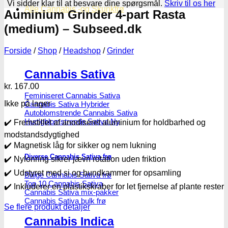
Vi sidder klar til at besvare dine spørgsmål.
Skriv til os her
Alle Cannabis -og Skunkfrø
Auminium Grinder 4-part Rasta
(medium) – Subseed.dk
Forside
/
Shop
/
Headshop
/
Grinder
Cannabis Sativa
kr.
167.00
Feminiseret Cannabis Sativa
Ikke på lager
Cannabis Sativa Hybrider
Autoblomstrende Cannabis Sativa
Hurtigblomstrende Sativa
✔️ Fremstillet af anodiseret aluminium for holdbarhed og
modstandsdygtighed
✔️ Magnetisk låg for sikker og nem lukning
Diverse Cannabis Sativa frø
✔️ Nylonring sikrer jævn rotation uden friktion
✔️ Udstyret med si og bundkammer for opsamling
Billige Cannabis Sativa frø
Top 10 Cannabis Sativa
✔️ Inkluderer en plastikskraber for let fjernelse af plante rester
Cannabis Sativa mix-pakker
Cannabis Sativa bulk frø
Se flere produkt detaljer
Cannabis Indica