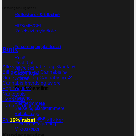
Betalingsmuligheder
Reflektorer & tilbehør
HPS/MH/CFL
Refleksivt mylar/folie
Forspiring og plantestart
Butik
Root!t
Root Riot
Alle vores Cannabis -og Skunkfrø
Jiffy disks
Billige Skunk -og Cannabisfrø
Eazy Plugs
Gratis Skunk -og Cannabisfrø 🌿
Grodan
Cannabis brands og avlere
Efterbehandling
Papir og filter
Narkotests
Tørrenet
Headshop
Plantetrimmere
Rabatter og tilbud💰
Sakse og plantetrimmere
Bubble bags
💸
Pollenpressere
15% rabat
Få
Klik her
Fugtighedsregulering
Mikroskoper
Kunderservice