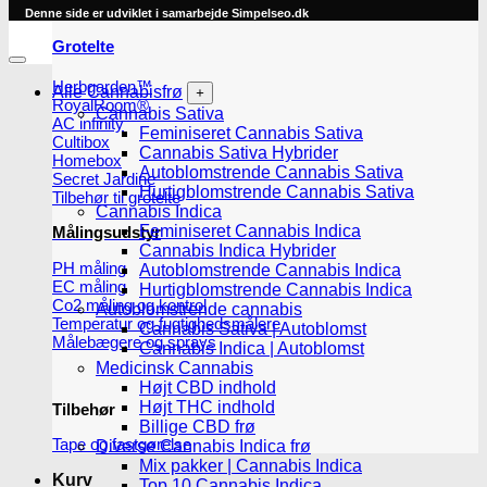
Denne side er udviklet i samarbejde
Simpelseo.dk
Grotelte
Herbgarden™
Alle Cannabisfrø
RoyalRoom®
Cannabis Sativa
AC infinity
Feminiseret Cannabis Sativa
Cultibox
Cannabis Sativa Hybrider
Homebox
Autoblomstrende Cannabis Sativa
Secret Jardine
Hurtigblomstrende Cannabis Sativa
Tilbehør til grotelte
Cannabis Indica
Feminiseret Cannabis Indica
Målingsudstyr
Cannabis Indica Hybrider
PH måling
Autoblomstrende Cannabis Indica
EC måling
Hurtigblomstrende Cannabis Indica
Co2 måling og kontrol
Autoblomstrende cannabis
Temperatur og fugtighedsmålere
Cannabis Sativa | Autoblomst
Målebægere og sprays
Cannabis Indica | Autoblomst
Medicinsk Cannabis
Højt CBD indhold
Højt THC indhold
Tilbehør
Billige CBD frø
Tape og fastgørelse
Diverse Cannabis Indica frø
Mix pakker | Cannabis Indica
Kurv
Top 10 Cannabis Indica