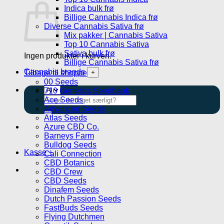
Indica bulk frø
Billige Cannabis Indica frø
Diverse Cannabis Sativa frø
Mix pakker | Cannabis Sativa
Top 10 Cannabis Sativa
Sativa bulk frø
Ingen produkter i kurven.
Billige Cannabis Sativa frø
Cannabis brands
Tilbage til shoppen
00 Seeds
710 Genetics Seedbank
Søg
Ace Seeds
efter:
Advanced Seeds
Atlas Seeds
Azure CBD Co.
Barneys Farm
Bulldog Seeds
Kasse
+
Cali Connection
CBD Botanics
CBD Crew
CBD Seeds
Dinafem Seeds
Dutch Passion Seeds
FastBuds Seeds
Flying Dutchmen