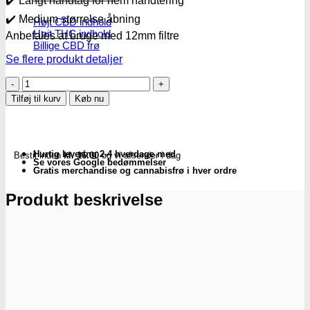
✔️ Langt håndtag for nem håndtering
✔️ Medium størrelse åbning
Højt CBD indhold
Højt THC indhold
Anbefales at bruge med 12mm filtre
Billige CBD frø
Se flere produkt detaljer
BL
Bonghoved
Tilføj til kurv
Køb nu
med
horn
-
Violet
Hurtig levering 2-4 hverdage med
Bestil inden
kl. 16.00
og vi afsender i dag
|
Se vores Google bedømmelser
Subseed.dk
Gratis merchandise og cannabisfrø i hver ordre
antal
Produkt beskrivelse