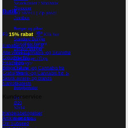
Skulekasser / Stashbox
Zip-poser
Butik
NO SMELL | Zip-poser
Jointbox
Bonger og piber
💸
15% rabat
Få
Klik her
Standard Bonger
Percolator bonger
Rabatter og tilbud 💰
Diffusor bonger
Alle vores Cannabis -og Skunkfrø
Dabbing
Groudstyr
Olie Bonger / Rigs
Headshop
Tjubanger
Chillum
Billige Skunk -og Cannabis frø
Piber
Gratis Skunk -og Cannabis frø 🌿
Skunk avlere- og brands
Narkotikatests
Bonghoveder
Kunderservice
Ø17
Ø20
SG14
Handelsbetingelser
Artikler og blog
Sniff & Snus
Om Subseed