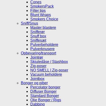
Cones
SmokersPack
Filter tips
Blunt Wraps
Smokers Choice
Sniff/Snus
Master blastere
Snifferør
Snuff box
Sniffesæt
Pulverbeholdere
Pulverknusere
Opbevaring/transport
Jointrør
Skjuledåse / Stashbox
Zip-poser
NO SMELL | Zip-poser
Vacuum beholdere
Jointbox
Bonger og piber
Percolator bonger
Diffuser Bonger
Standard Bonger
Olie Bonger / Rigs
Dabbing