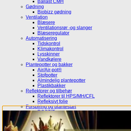
Ballast CMH
Gødning
Biobizz gødning
Ventilation
Blæsere
Ventilationsrør -og slanger
Blæseregulator
Automatisering
Tidskontrol
Klimakontrol
Lysskinner
Vandkølere
Plantepotter og bakker
Air/Air-pot®
Stofpotter
Almindelig plantepotter
Plastikbakker
Reflektorer og tilbehør
Reflektorer til HPS/MH/CFL
Refleksivt folie
Forspiring og plantestart
ROOT!T
Root Riot®
Jiffy
Eazy plug