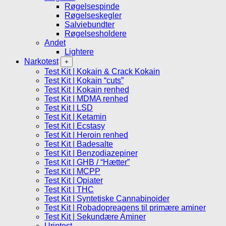
Røgelsespinde
Røgelseskegler
Salviebundter
Røgelsesholdere
Andet
Lightere
Narkotest
Test Kit | Kokain & Crack Kokain
Test Kit | Kokain “cuts”
Test Kit | Kokain renhed
Test Kit | MDMA renhed
Test Kit | LSD
Test Kit | Ketamin
Test Kit | Ecstasy
Test Kit | Heroin renhed
Test Kit | Badesalte
Test Kit | Benzodiazepiner
Test Kit | GHB / “Hætter”
Test Kit | MCPP
Test Kit | Opiater
Test Kit | THC
Test Kit | Syntetiske Cannabinoider
Test Kit | Robadopreagens til primære aminer
Test Kit | Sekundære Aminer
Urintest