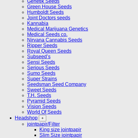
Genetik Seeds
Green House Seeds
Humboldt Seeds
Joint Doctors seeds
Kannabia
Medical Marijuana Genetics
Medical Seeds co.
Nirvana Cannabis Seeds
Ripper Seeds
Royal Queen Seeds
Subseed’s
Sensi Seeds
Serious Seeds
Sumo Seeds
Super Strains
Seedsman Seed Company
Sweet Seeds
T.H. Seeds
Pyramid Seeds
Vision Seeds
World Of Seeds
Headshop
jointpapir/Filter
King size jointpapir
Slim Size jointpapir