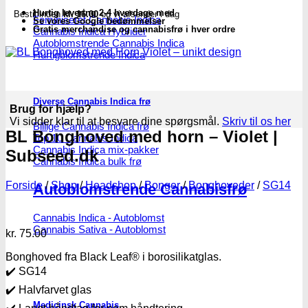
Hurtig levering 2-4 hverdage med
Bestil inden
kl. 16.00
og vi afsender i dag
Feminiseret Cannabis Indica
Se vores Google bedømmelser
Gratis merchandise og cannabisfrø i hver ordre
Cannabis Indica Hybrider
Autoblomstrende Cannabis Indica
Hurtigblomstrende Indica
Diverse Cannabis Indica frø
Brug for hjælp?
Vi sidder klar til at besvare dine spørgsmål.
Skriv til os her
Billige Cannabis Indica frø
BL Bonghoved med horn – Violet |
Top 10 Cannabis Indica
Cannabis Indica mix-pakker
Subseed.dk
Cannabis Indica bulk frø
Forside
/
Shop
/
Headshop
/
Bonger
/
Bonghoveder
/
SG14
Autoblomstrende Cannabisfrø
Cannabis Indica - Autoblomst
Cannabis Sativa - Autoblomst
kr.
75.00
Bonghoved fra Black Leaf® i borosilikatglas.
✔️ SG14
✔️ Halvfarvet glas
Medicinsk Cannabis