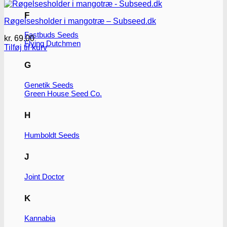
F
Røgelsesholder i mangotræ – Subseed.dk
Fastbuds Seeds
kr.
69.00
Flying Dutchmen
Tilføj til kurv
G
Genetik Seeds
Green House Seed Co.
H
Humboldt Seeds
J
Joint Doctor
K
Kannabia