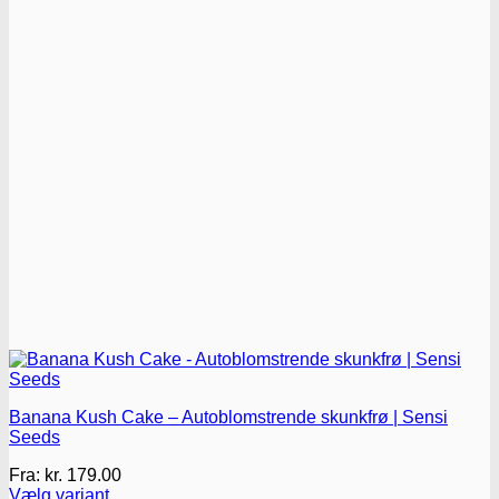
på
varesiden
Banana Kush Cake – Autoblomstrende skunkfrø | Sensi
Seeds
Fra:
kr.
179.00
Vælg variant