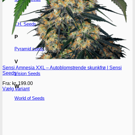
T
T.H. Seeds
P
Pyramid seeds
V
Sensi Amnesia XXL – Autoblomstrende skunkfrø | Sensi
Seeds
Vision Seeds
Fra:
kr.
199.00
W
Vælg variant
Dette
World of Seeds
vare
har
flere
varianter.
Mulighederne
kan
vælges