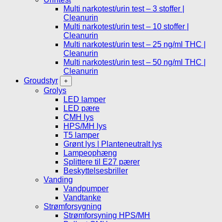
Multi narkotest/urin test – 3 stoffer |
Cleanurin
Multi narkotest/urin test – 10 stoffer |
Cleanurin
Multi narkotest/urin test – 25 ng/ml THC |
Cleanurin
Multi narkotest/urin test – 50 ng/ml THC |
Cleanurin
Groudstyr
Grolys
LED lamper
LED pære
CMH lys
HPS/MH lys
T5 lamper
Grønt lys | Planteneutralt lys
Lampeophæng
Splittere til E27 pærer
Beskyttelsesbriller
Vanding
Vandpumper
Vandtanke
Strømforsygning
Strømforsyning HPS/MH