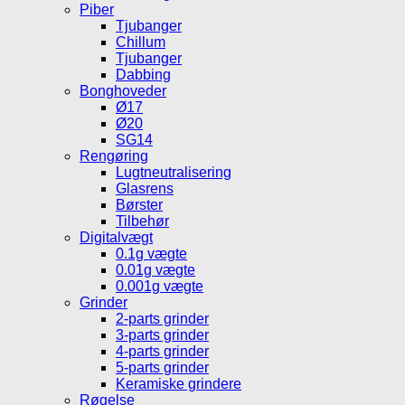
Piber
Tjubanger
Chillum
Tjubanger
Dabbing
Bonghoveder
Ø17
Ø20
SG14
Rengøring
Lugtneutralisering
Glasrens
Børster
Tilbehør
Digitalvægt
0.1g vægte
0.01g vægte
0.001g vægte
Grinder
2-parts grinder
3-parts grinder
4-parts grinder
5-parts grinder
Keramiske grindere
Røgelse