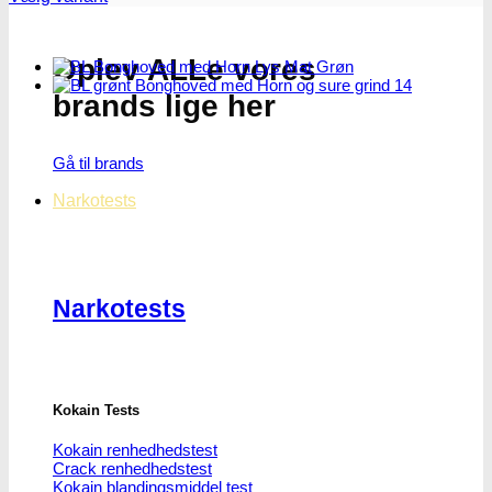
Dette
vare
har
Oplev ALLe vores
flere
varianter.
brands lige her
Mulighederne
kan
vælges
Gå til brands
på
varesiden
Narkotests
Narkotests
Kokain Tests
Kokain renhedhedstest
Crack renhedhedstest
Kokain blandingsmiddel test