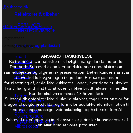
@subseed.dk
Reflektorer & tilbehør
HPS/MH/CFL
Gå til vores facebook-side
Refleksivt mylar/folie
Fragtmetoder
Forspiring og plantestart
Betalingsmuligheder
Root!t
ANSVARSFRASKRIVELSE
Root Riot
Kultivering af cannabisfrø er ulovligt i mange lande, herunder
Jiffy disks
Danmark. Subseed.dk sælger udelukkende cannabisfrø som
Eazy Plugs
samlerobjekter og til genetisk præservation. Det er kundens ansvar
Grodan
at overholde lovgivningen i eget land.
Frø sælges under
forudsætning af, at de ikke kultiveres i lande, hvor dette er ulovligt.
Efterbehandling
Hvis vi har grund til at tro, at loven vil blive brudt, afviser vi handlen.
Kunder skal være mindst 18 år ved køb.
Tørrenet
Subseed.dk opfordrer ikke til ulovlig aktivitet, tager intet ansvar for
Plantetrimmere
brugen af solgte produkter og formidler udelukkende information til
Sakse og plantetrimmere
undervisningsmæssige, videnskabelige og historiske formål.
Bubble bags
Pollenpressere
Subseed.dk påtager sig intet ansvar for juridiske konsekvenser af
Fugtighedsregulering
køb eller brug af vores produkter.
Mikroskoper