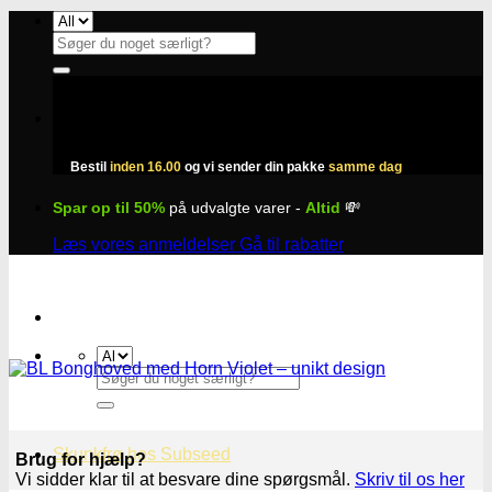
Fortsæt
til
Søg
indhold
efter:
Bestil
inden 16.00
og vi sender din pakke
samme dag
Spar op til 50%
på udvalgte varer -
Altid
💸
Læs vores anmeldelser
Gå til rabatter
Søg
efter:
Skunkfrø hos Subseed
Brug for hjælp?
Vi sidder klar til at besvare dine spørgsmål.
Skriv til os her