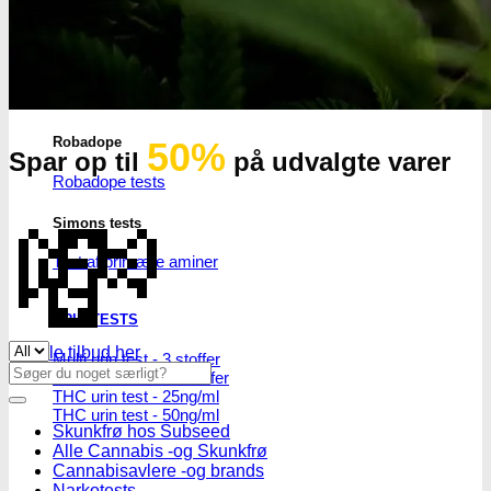
THC/Cannabinoider
THC test
Cannabinoider test
Robadope
50%
Spar op til
på udvalgte varer
Robadope tests
💸
Simons tests
Test af primære aminer
URIN TESTS
Se alle tilbud her
Multi urin test - 3 stoffer
Søg
Multi urin test - 10 stoffer
efter:
THC urin test - 25ng/ml
THC urin test - 50ng/ml
Skunkfrø hos Subseed
Alle Cannabis -og Skunkfrø
Cannabisavlere -og brands
Narkotests