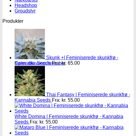
Headshop
Groudstyr
Produkter
Skunk +| Feminiserede skunkfrø -
Oplev alle vores tests her
Kannabia Seeds
Fra:
kr.
65.00
Thai Fantasy | Feminiserede skunkfrø -
Kannabia Seeds
Fra:
kr.
55.00
White Domina | Feminiserede skunkfrø - Kannabia
Seeds
Fra:
kr.
55.00