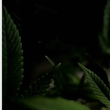
Benzodiazepiner
Benzoer renhedstest
GHB/Hætter
GHB/Hætter renhedstest
Ketamin
Ketamin renhedstest
MCPP
MCPP test
Opiater
Opiater renhedstest