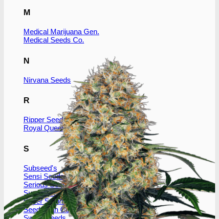
M
Medical Marijuana Gen.
Medical Seeds Co.
N
Nirvana Seeds
R
Ripper Seeds
Royal Queen Seeds
S
Subseed's
Sensi Seeds
Serious Seeds
Sumo Seeds
Super Strains
Seedsman Co.
Sweet Seeds