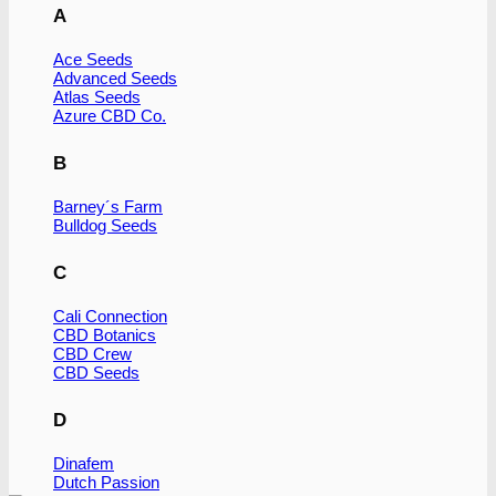
A
Ace Seeds
Advanced Seeds
Atlas Seeds
Azure CBD Co.
B
Barney´s Farm
Bulldog Seeds
C
Cali Connection
CBD Botanics
CBD Crew
CBD Seeds
D
Dinafem
Dutch Passion