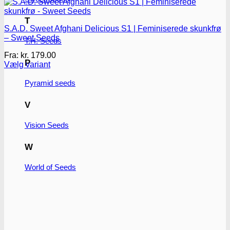
T
S.A.D. Sweet Afghani Delicious S1 | Feminiserede skunkfrø
– Sweet Seeds
T.H. Seeds
Fra:
kr.
179.00
P
Vælg variant
Dette
vare
Pyramid seeds
har
flere
V
varianter.
Mulighederne
Vision Seeds
kan
vælges
W
på
varesiden
World of Seeds