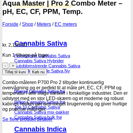
Aqua Master | Pro 2 Combo Meter –
Alle Cannabis -og Skunkfrø
pH, EC, CF, PPM, Temp.
Forside
/
Shop
/
Meters
/
EC meters
Cannabis Sativa
kr.
2,199.00
Kun 1 tilbage på lager
Feminiseret Cannabis Sativa
Cannabis Sativa Hybrider
Aqua
Autoblomstrende Cannabis Sativa
Master
Hurtigblomstrende Sativa
Tilføj til kurv
Køb nu
|
Pro
Combo-måleren P700 Pro 2 tilbyder kontinuerlig
2
overvågning og er perfekt til at måle pH, EC, CF, PPM og
Diverse Cannabis Sativa frø
Combo
temperatur i alle slags væsker i forskellige industrier. Den er
Meter
udstyret med en stor LED-skærm og et moderne og robust
Billige Cannabis Sativa frø
-
kabinet, hvilket gør den meget brugervenlig og giver hurtige
Top 10 Cannabis Sativa
pH,
og præcise målinger.
Cannabis Sativa mix-pakker
EC,
Cannabis Sativa bulk frø
CF,
Se flere produkt detaljer
PPM,
Cannabis Indica
Temp.