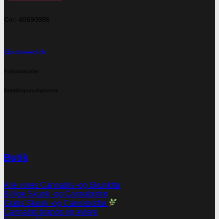
Cvr: 40690956
@subseed.dk
Fragtmetoder
Betalingsmuligheder
Butik
Alle vores Cannabis -og Skunkfrø
Billige Skunk -og Cannabisfrø
Gratis Skunk -og Cannabisfrø
Cannabis brands og avlere