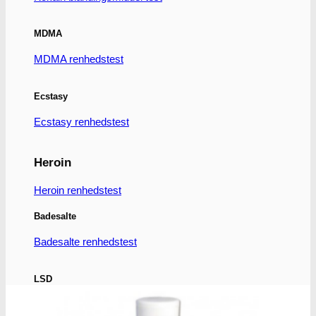
flere
varianter.
Mulighederne
MDMA
kan
vælges
MDMA renhedstest
på
varesiden
Ecstasy
Ecstasy renhedstest
Heroin
Heroin renhedstest
Badesalte
Badesalte renhedstest
LSD
LSD renhedstest