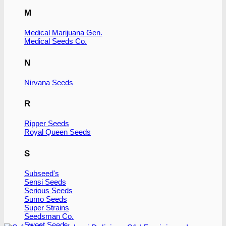
vare
M
har
flere
varianter.
Medical Marijuana Gen.
Medical Seeds Co.
Mulighederne
kan
vælges
N
på
varesiden
Nirvana Seeds
R
Ripper Seeds
Royal Queen Seeds
S
Subseed's
Sensi Seeds
Serious Seeds
Sumo Seeds
Super Strains
Seedsman Co.
Sweet Seeds