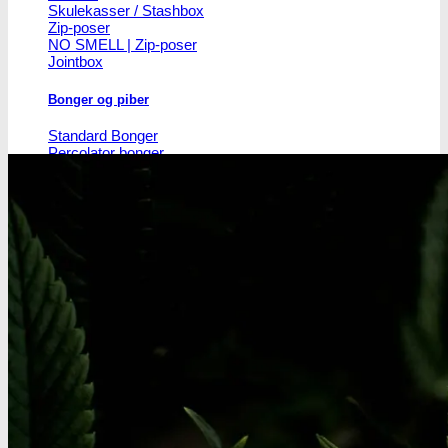
Skulekasser / Stashbox
Zip-poser
NO SMELL | Zip-poser
Jointbox
Bonger og piber
Standard Bonger
Percolator bonger
Diffusor bonger
Dabbing
Olie Bonger / Rigs
Tjubanger
Chillum
Piber
Bonghoveder
Ø17
Ø20
SG14
Sniff & Snus