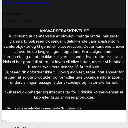
Gå til vores facebook-side
Fragtmetoder
Betalingsmuligheder
ANSVARSFRASKRIVELSE
Kultivering af cannabisfrø er ulovligt i mange lande, herunder
Danmark. Subseed.dk sælger udelukkende cannabisfrø som
samlerobjekter og til genetisk præservation. Det er kundens ansvar
at overholde lovgivningen i eget land.
Frø sælges under
forudsætning af, at de ikke kultiveres i lande, hvor dette er ulovligt.
Hvis vi har grund til at tro, at loven vil blive brudt, afviser vi handlen.
Kunder skal være mindst 18 år ved køb.
Subseed.dk opfordrer ikke til ulovlig aktivitet, tager intet ansvar for
brugen af solgte produkter og formidler udelukkende information til
undervisningsmæssige, videnskabelige og historiske formål.
Subseed.dk påtager sig intet ansvar for juridiske konsekvenser af
køb eller brug af vores produkter.
Denne side er udviklet i samarbejde
Simpelseo.dk