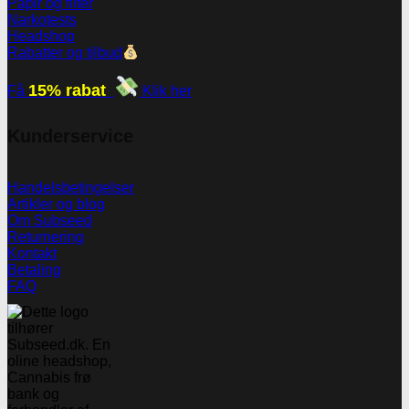
Papir og filter
Narkotests
Headshop
Rabatter og tilbud
15% rabat
Få
Klik her
Kunderservice
Handelsbetingelser
Artikler og blog
Om Subseed
Returnering
Kontakt
Betaling
FAQ