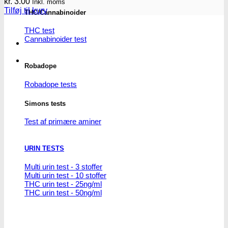
kr.
3.00
Inkl. moms
Tilføj til kurv
THC/Cannabinoider
THC test
Cannabinoider test
Robadope
Robadope tests
Simons tests
Test af primære aminer
URIN TESTS
Multi urin test - 3 stoffer
Multi urin test - 10 stoffer
THC urin test - 25ng/ml
THC urin test - 50ng/ml