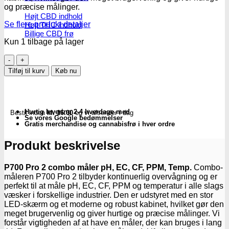
og præcise målinger.
Højt CBD indhold
Se flere produkt detaljer
Højt THC indhold
Billige CBD frø
Kun 1 tilbage på lager
Aqua
Master
Tilføj til kurv
Køb nu
|
Pro
2
Combo
Hurtig levering 2-4 hverdage med
Bestil inden
kl. 16.00
og vi afsender i dag
Meter
Se vores Google bedømmelser
-
Gratis merchandise og cannabisfrø i hver ordre
pH,
EC,
Produkt beskrivelse
CF,
PPM,
P700 Pro 2 combo måler pH, EC, CF, PPM, Temp.
Combo-
Temp.
måleren P700 Pro 2 tilbyder kontinuerlig overvågning og er
antal
perfekt til at måle pH, EC, CF, PPM og temperatur i alle slags
væsker i forskellige industrier. Den er udstyret med en stor
LED-skærm og et moderne og robust kabinet, hvilket gør den
meget brugervenlig og giver hurtige og præcise målinger. Vi
forstår vigtigheden af at have en måler, der kan bruges i lang