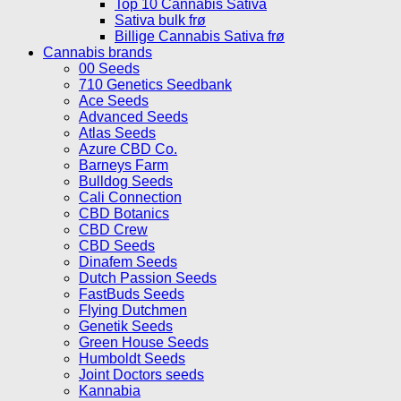
Top 10 Cannabis Sativa
Sativa bulk frø
Billige Cannabis Sativa frø
Cannabis brands
00 Seeds
710 Genetics Seedbank
Ace Seeds
Advanced Seeds
Atlas Seeds
Azure CBD Co.
Barneys Farm
Bulldog Seeds
Cali Connection
CBD Botanics
CBD Crew
CBD Seeds
Dinafem Seeds
Dutch Passion Seeds
FastBuds Seeds
Flying Dutchmen
Genetik Seeds
Green House Seeds
Humboldt Seeds
Joint Doctors seeds
Kannabia