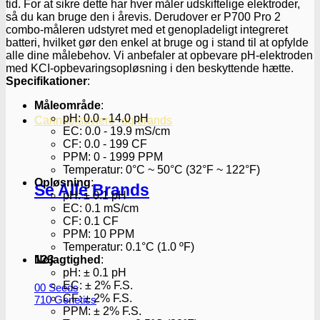
tid. For at sikre dette har hver måler udskiftelige elektroder,
så du kan bruge den i årevis. Derudover er P700 Pro 2
combo-måleren udstyret med et genopladeligt integreret
batteri, hvilket gør den enkel at bruge og i stand til at opfylde
alle dine målebehov. Vi anbefaler at opbevare pH-elektroden
med KCI-opbevaringsopløsning i den beskyttende hætte.
Specifikationer
:
Måleområde
:
pH: 0.0 - 14.0 pH
Cannabisavlere -og brands
EC: 0.0 - 19.9 mS/cm
CF: 0.0 - 199 CF
PPM: 0 - 1999 PPM
Temperatur: 0°C ~ 50°C (32°F ~ 122°F)
Opløsning
:
Se Alle Brands
pH: ± 0.1 pH
EC: 0.1 mS/cm
CF: 0.1 CF
PPM: 10 PPM
Temperatur: 0.1°C (1.0 ºF)
123
Nøjagtighed
:
pH: ± 0.1 pH
EC: ± 2% F.S.
00 Seeds
CF: ± 2% F.S.
710 Genetics
PPM: ± 2% F.S.