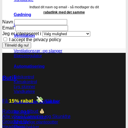
Indtast dit navn og email - så modtager du dit
rabatlink med det samme
Gødning
Navn
Biobizz
Email
Jeg er interreseret i
Ventilation
I accept the privacy policy
Blæsere
Ventilationsrør -og slanger
Blæseregulator
Automatisering
Tidskontrol
Butik
Klimakontrol
Lys skinner
Vandkølere
15% rabat
Få
Klik her
Plantepotter og bakker
Rabatter og tilbud
Air-Pot®
Alle vores Cannabis -og Skunkfrø
Plantepotter i stof
Groudstyr
Almindelige plantepotter
Plastikbakker
Headshop