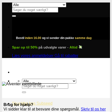
Fortsæt
til
Søg
indhold
efter:
Bestil
inden 16.00
og vi sender din pakke
samme dag
Spar op til 50%
på udvalgte varer -
Altid
Læs vores anmeldelser
Gå til rabatter
Søg
efter:
Skunkfrø hos Subseed
Brug for hjælp?
Vi sidder klar til at besvare dine spørgsmål.
Skriv til os her