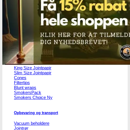
Headshop
Headshop
Jointpapir og filter
King Size Jointpapir
Slim Size Jointpapir
Cones
Filtertips
Blunt wraps
SmokersPack
Smokers Choice
Opbevaring og transport
Vacuum beholdere
Jointrør