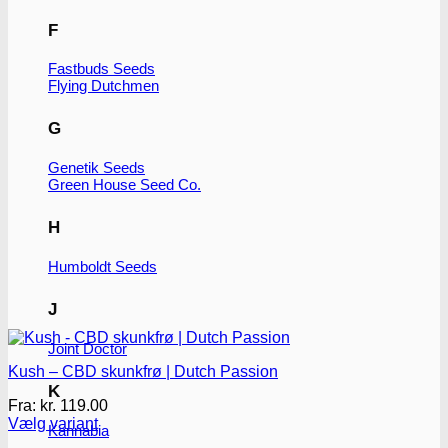
F
Fastbuds Seeds
Flying Dutchmen
G
Genetik Seeds
Green House Seed Co.
H
Humboldt Seeds
J
Joint Doctor
Kush – CBD skunkfrø | Dutch Passion
K
Fra:
kr.
119.00
Vælg variant
Kannabia
Dette