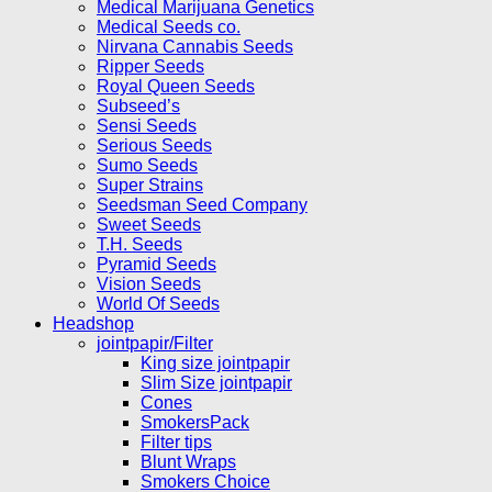
Medical Marijuana Genetics
Medical Seeds co.
Nirvana Cannabis Seeds
Ripper Seeds
Royal Queen Seeds
Subseed’s
Sensi Seeds
Serious Seeds
Sumo Seeds
Super Strains
Seedsman Seed Company
Sweet Seeds
T.H. Seeds
Pyramid Seeds
Vision Seeds
World Of Seeds
Headshop
jointpapir/Filter
King size jointpapir
Slim Size jointpapir
Cones
SmokersPack
Filter tips
Blunt Wraps
Smokers Choice