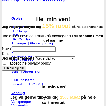
headshop
Hej min ven!
Grolys
15% rabat
LED pære
Jeg vil gerne tilbyde dig
på hele sortimentet
LED lamper
CMH lys
Indtast dit navn og email - så modtager du dit
rabatlink med
HPS/MH lys
det samme
T5 lamper | Plantedyrkning
Grønt lys - Plante neutralt
Navn
Lampeophæng
Email
Splittere til E27 pærer
Jeg er interreseret i
Beskyttelsesbriller
I accept the privacy policy
Strømforsygning
CMH ballaster
Ballaster til HPS/MH
Hej min ven!
Vanding
Jeg vil gerne tilbyde dig
15% rabat
på hele
Vandpumper
sortimentet
Vandtanke