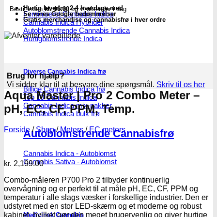
antal
Hurtig levering 2-4 hverdage med
Bestil inden
kl. 16.00
og vi afsender i dag
Feminiseret Cannabis Indica
Se vores Google bedømmelser
Gratis merchandise og cannabisfrø i hver ordre
Cannabis Indica Hybrider
Autoblomstrende Cannabis Indica
Hurtigblomstrende Indica
Diverse Cannabis Indica frø
Brug for hjælp?
Vi sidder klar til at besvare dine spørgsmål.
Skriv til os her
Billige Cannabis Indica frø
Aqua Master | Pro 2 Combo Meter –
Top 10 Cannabis Indica
Cannabis Indica mix-pakker
pH, EC, CF, PPM, Temp.
Cannabis Indica bulk frø
Forside
/
Shop
/
Meters
/
EC meters
Autoblomstrende Cannabisfrø
Cannabis Indica - Autoblomst
Cannabis Sativa - Autoblomst
kr.
2,199.00
Combo-måleren P700 Pro 2 tilbyder kontinuerlig
overvågning og er perfekt til at måle pH, EC, CF, PPM og
temperatur i alle slags væsker i forskellige industrier. Den er
udstyret med en stor LED-skærm og et moderne og robust
kabinet, hvilket gør den meget brugervenlig og giver hurtige
Medicinsk Cannabis