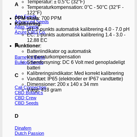
Temperatur: ± 0.5°C (32°F)
A
Temperaturkompensation: 0°C - 50°C (32°F -
122°F)
Ace Seeds
PPM skala
: 700 PPM
Advanced Seeds
Kalibrering
:
Atlas Seeds
pH: 2-punkts automatisk kalibrering 4.0 - 7.0 pH
Azure CBD Co.
EC: 1-punkts automatisk kalibrering 1.4 - 3.0 -
12.88 EC
B
Funktioner
:
Batteriindikator og automatisk
temperaturkompensation
Barney´s Farm
Strømforsyning: DC 6 Volt med genopladeligt
Bulldog Seeds
batteri
Kalibreringsindikator: Med korrekt kalibrering
C
Vandtæt: IP65 (elektroder er IP67 vandtætte)
Dimensioner: 200 x 140 x 34 mm
Cali Connection
Vægt: 418 gram
CBD Botanics
CBD Crew
CBD Seeds
D
Dinafem
Dutch Passion