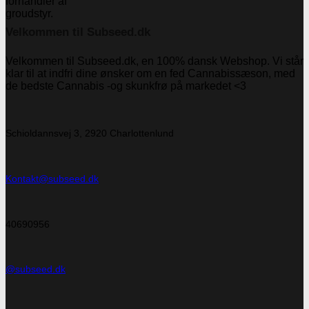
Velkommen til Subseed.dk
Velkommen til Subseed.dk, en 100% dansk Webshop. Vi står
klar til at indfri dine ønsker om en fed Cannabissæson, med
de bedste Cannabis -og skunkfrø på markedet <3
Schioldannsvej 3, 2920 Charlottenlund
Kontakt@subseed.dk
40690956
@subseed.dk