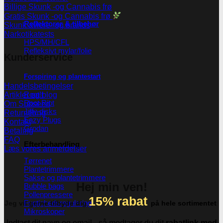
Billige Skunk -og Cannabis frø
Gratis Skunk -og Cannabis frø
Reflektorer & tilbehør
Skunk avlere- og brands
Narkotikatests
HPS/MH/CFL
Refleksivt mylar/folie
Kunderservice
Forspiring og plantestart
Handelsbetingelser
Root!t
Artikler og blog
Root Riot
Om Subseed
Jiffy disks
Returnering
Eazy Plugs
Kontakt
Grodan
Betaling
FAQ
Efterbehandling
Læs vores anmeldelser
Tørrenet
Plantetrimmere
Sakse og plantetrimmere
Hej min ven!
Bubble bags
Pollenpressere
15% rabat
Fugtighedsregulering
Jeg vil gerne tilbyde dig
på hele sortimentet
Mikroskoper
Indtast dit navn og email - så modtager du dit
rabatlink med