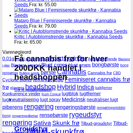
Seeds
Fra:
kr.
55.00
Mataro Blue | Feminiserede skunkfrø - Kannabia
Seeds
Fra:
kr.
79.00
Kritic | Autoblomstrende skunkfrø - Kannabia Seeds
Fra:
kr.
65.00
Varenøgleord
Få cannabis frø for hver
4-parts grinder
0.01g
Autoblomstrende
2-parts grinder
0.1g
Blastere
Blunt cones
bongbørste
blunt wraps
Blastere i metal
bong
200DKK handlet i
i glas
Cannabis
børste
Cannabis frø
rengøring
CBD
Bulldog seeds
headshoppen
Feminiseret cannabis frø
feminiserede
Cyclone Blunts
headshop
Hybrid
Indica
frø
glasrens
kalkfjerner
Gå til headshoppen
lugtblok
lugtfjerner
Konkurrence vinder
Kush Conical
Medicinsk
lugtneutralisering
lugt spray
neutraliser lugt
Groudstyr
rengøring
piberens
rengøringsbørste
rengøringsmiddel
rygeudstyr
rensebørste
bong
rengøringstilbehør
rengøring
Sativa
Skunk frø
Tilbud-
Tilbud-groudstyr
Groudstyr
Tilbud-skunkfrø