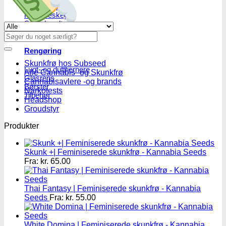
Røgelsespinde
Røgelseskegler
Salviebundter
Se alle tilbud her
Røgelsesholdere
Søg
efter:
Rengøring
Skunkfrø hos Subseed
Lugt- og duftfjernere
Alle Cannabis -og Skunkfrø
Glasrens
Cannabisavlere -og brands
Børster
Narkotests
Tilbehør
Headshop
Groudstyr
Produkter
Skunk +| Feminiserede skunkfrø - Kannabia Seeds
Fra:
kr.
65.00
Thai Fantasy | Feminiserede skunkfrø - Kannabia
Seeds
Fra:
kr.
55.00
White Domina | Feminiserede skunkfrø - Kannabia