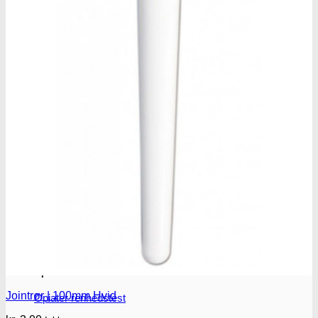
Benzodiazepiner
Benzoer renhedstest
GHB/Hætter
GHB/Hætter renhedstest
Ketamin
Ketamin renhedstest
MCPP
MCPP test
Opiater
Jointrør | 100mm Hvid
Opiater renhedstest