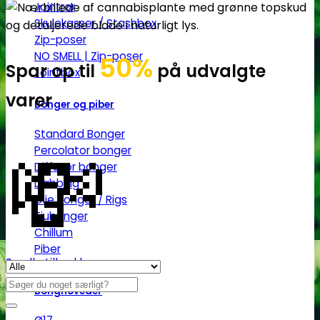
Jointrør
Skulekasser / Stashbox
Zip-poser
NO SMELL | Zip-poser
50%
Spar op til
på udvalgte
Jointbox
varer
Bonger og piber
💸
Standard Bonger
Percolator bonger
Diffusor bonger
Dabbing
Olie Bonger / Rigs
Tjubanger
Chillum
Piber
Se alle tilbud her
Søg
Bonghoveder
efter: