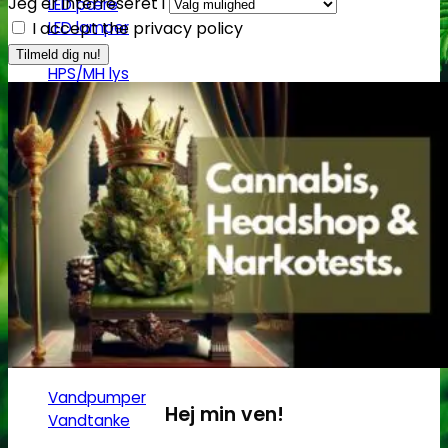
Jeg er interreseret i
LED pære
LED lamper
I accept the privacy policy
CMH lys
HPS/MH lys
T5 lamper | Plantedyrkning
Grønt lys - Plante neutralt
Lampeophæng
Splittere til E27 pærer
Beskyttelsesbriller
Strømforsygning
CMH ballaster
Ballaster til HPS/MH
Vanding
Vandpumper
Hej min ven!
Vandtanke