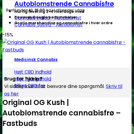
Autoblomstrende Cannabisfrø
Bestil inden
kl. 16.00
og vi afsender i dag
Hurtig levering 2-4 hverdage med
Cannabis Indica - Autoblomst
Se vores Google bedømmelser
Gratis merchandise og cannabisfrø i hver ordre
Cannabis Sativa - Autoblomst
-15%
Medicinsk Cannabis
Højt CBD indhold
Brug for hjælp?
Højt THC indhold
Billige CBD frø
Vi sidder klar til at besvare dine spørgsmål.
Skriv til
os her
Original OG Kush |
Autoblomstrende cannabisfrø –
Fastbuds