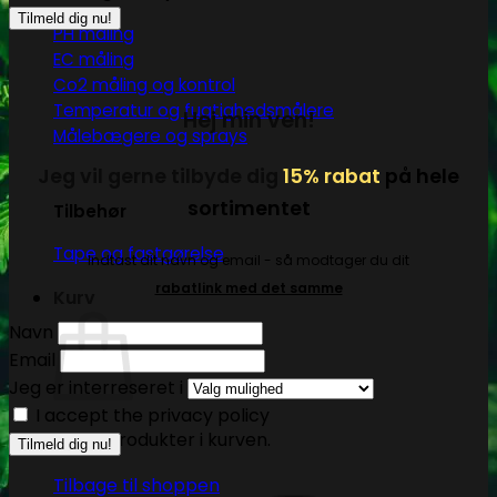
PH måling
EC måling
Co2 måling og kontrol
Temperatur og fugtighedsmålere
Hej min ven!
Målebægere og sprays
Jeg vil gerne tilbyde dig
15% rabat
på hele
sortimentet
Tilbehør
Tape og fastgørelse
Indtast dit navn og email - så modtager du dit
rabatlink med det samme
Kurv
Navn
Email
Jeg er interreseret i
I accept the privacy policy
Ingen produkter i kurven.
Tilbage til shoppen