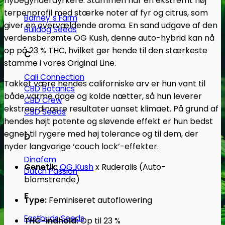
nybegynderdyrkere. Stammen har en ekstremt høj
terpenprofil med stærke noter af fyr og citrus, som
Barney´s Farm
giver en overvældende aroma. En sand udgave af den
Bulldog Seeds
verdensberømte OG Kush, denne auto-hybrid kan nå
op på 23 % THC, hvilket gør hende til den stærkeste
C
stamme i vores Original Line.
Cali Connection
Takket være hendes californiske arv er hun vant til
CBD Botanics
både varme dage og kolde nætter, så hun leverer
CBD Crew
ekstraordinære resultater uanset klimaet. På grund af
CBD Seeds
hendes højt potente og sløvende effekt er hun bedst
egnet til rygere med høj tolerance og til dem, der
D
nyder langvarige ‘couch lock’-effekter.
Dinafem
Genetik:
OG Kush
x Ruderalis (Auto-
Dutch Passion
blomstrende)
F
Type:
Feminiseret autoflowering
Fastbuds Seeds
THC-indhold:
Op til 23 %