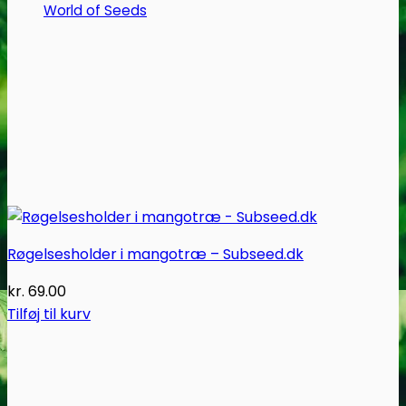
World of Seeds
Røgelsesholder i mangotræ – Subseed.dk
kr.
69.00
Tilføj til kurv