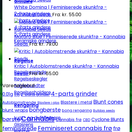
Grindere
White Domina | Feminiserede skunkfrø -
2-Parts grindere
Kannabia Seeds
Fra:
kr.
55.00
3-Parts grindere
4-Parts grindere
5-Parts grindere
Mataro Blue | Feminiserede skunkfrø - Kannabia
Keramiske grindere
Seeds
Fra:
kr.
79.00
Røgelse
Kritic | Autoblomstrende skunkfrø - Kannabia
Røgelsespinde
Seeds
Fra:
kr.
65.00
Røgelseskegler
Varenøgleord
Salviebundter
Røgelsesholdere
4-parts grinder
0.01g
2-parts grinder
0.1g
Blunt cones
Autoblomstrende
Blastere i metal
Blastere i glas
Rengøring
bongbørste
blunt wraps
bong rengøring
Bulldog seeds
Cannabis
Lugt- og duftfjernere
børste
Cyclone Blunts
Cannabis frø
CBD
Glasrens
Feminiseret cannabis frø
feminiserede
frø
Børster