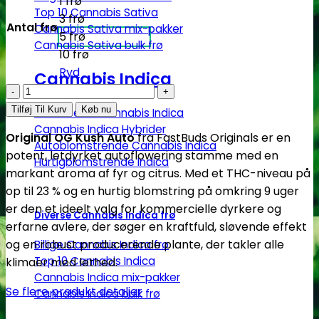
1 frø
Top 10 Cannabis Sativa
3 frø
Antal frø
Cannabis Sativa mix-pakker
5 frø
Cannabis Sativa bulk frø
10 frø
Ryd
Cannabis Indica
Original
OG
Tilføj Til Kurv
Køb nu
Feminiseret Cannabis Indica
Kush
Cannabis Indica Hybrider
Original OG Kush Auto
fra FastBuds Originals er en
|
Autoblomstrende Cannabis Indica
potent, letdyrket autoflowering stamme med en
Autoblomstrende
Hurtigblomstrende Indica
markant aroma af fyr og citrus. Med et THC-niveau på
cannabisfrø
op til 23 % og en hurtig blomstring på omkring 9 uger
-
er den et ideelt valg for kommercielle dyrkere og
Fastbuds
Diverse Cannabis Indica frø
erfarne avlere, der søger en kraftfuld, sløvende effekt
antal
og en robust producerende plante, der takler alle
Billige Cannabis Indica frø
Top 10 Cannabis Indica
klimaer med lethed.
Cannabis Indica mix-pakker
Se flere produkt detaljer
Cannabis Indica bulk frø