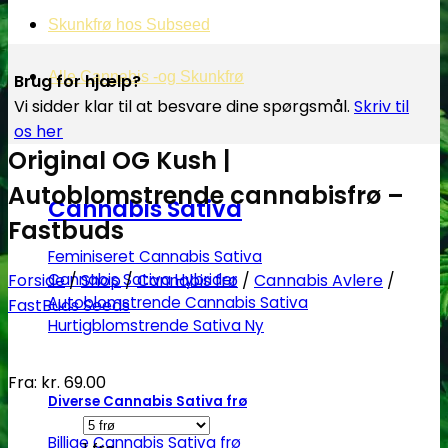
Skunkfrø hos Subseed
Alle Cannabis -og Skunkfrø
Brug for hjælp?
Vi sidder klar til at besvare dine spørgsmål.
Skriv til
os her
Original OG Kush |
Autoblomstrende cannabisfrø –
Cannabis Sativa
Fastbuds
Feminiseret Cannabis Sativa
Forside
/
Shop
/
Cannabis frø
/
Cannabis Avlere
/
Cannabis Sativa Hybrider
Autoblomstrende Cannabis Sativa
FastBuds Seeds
Hurtigblomstrende Sativa
Fra:
kr.
69.00
Diverse Cannabis Sativa frø
Billige Cannabis Sativa frø