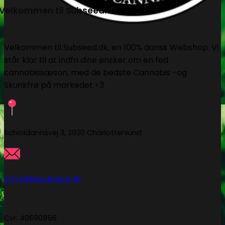
Velkommen til Subseed.dk
Velkommen til Subseed.dk, en 100% dansk Webshop. Vi
står klar til at indfri dine ønsker om en fed
cannabissæson, med de bedste Cannabis -og
Skunkfrø på markedet <3
Schioldannsvej 3, 2920 Charlottenlund
Kontakt@subseed.dk
Cvr: 40690956