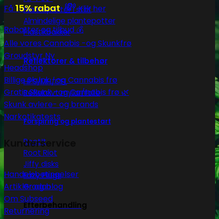
💸
15% rabat
Få
Klik her
Plantepotter i stof
Almindelige plantepotter
Rabatter og tilbud 💰
Plastikbakker
Alle vores Cannabis -og Skunkfrø
Groudstyr
Reflektorer & tilbehør
Headshop
Billige Skunk -og Cannabis frø
HPS/MH/CFL
Gratis Skunk -og Cannabis frø 🌿
Refleksivt mylar/folie
Skunk avlere- og brands
Narkotikatests
Forspiring og plantestart
Kunderservice
Root!t
Root Riot
Jiffy disks
Handelsbetingelser
Eazy Plugs
Artikler og blog
Grodan
Om Subseed
Efterbehandling
Returnering