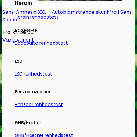
Heroin
Sensi Amnesia XXL – Autoblomstrende skunkfrø | Sensi
Heroin renhedstest
Seeds
Badesalte
Fra:
kr.
199.00
Vælg variant
Badesalte renhedstest
Dette
vare
LSD
har
flere
LSD renhedstest
varianter.
Mulighederne
Benzodiazepiner
kan
vælges
Benzoer renhedstest
på
varesiden
GHB/Hætter
GHB/Hætter renhedstest