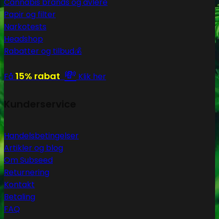
Cannabis brands og avlere
Papir og filter
Narkotests
Headshop
Rabatter og tilbud💰
💸
15% rabat
Få
Klik her
Kunderservice
Handelsbetingelser
Artikler og blog
Om Subseed
Returnering
Kontakt
Betaling
FAQ