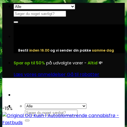
Fortsæt
til
Søg
indhold
efter:
Bestil
inden 16.00
og vi sender din pakke
samme dag
Spar op til 50%
på udvalgte varer -
Altid
💸
Læs vores anmeldelser
Gå til rabatter
-15%
Søg
efter: