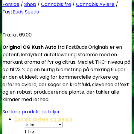
Forside
/
Shop
/
Cannabis frø
/
Cannabis Avlere
/
FastBuds Seeds
Fra:
kr.
69.00
Original OG Kush Auto
fra FastBuds Originals er en
potent, letdyrket autoflowering stamme med en
markant aroma af fyr og citrus. Med et THC-niveau på
op til 23 % og en hurtig blomstring på omkring 9 uger
er den et ideelt valg for kommercielle dyrkere og
erfarne avlere, der søger en kraftfuld, sløvende effekt
og en robust producerende plante, der takler alle
klimaer med lethed.
Se flere produkt detaljer
Cannabisavlere -og brands
1 frø