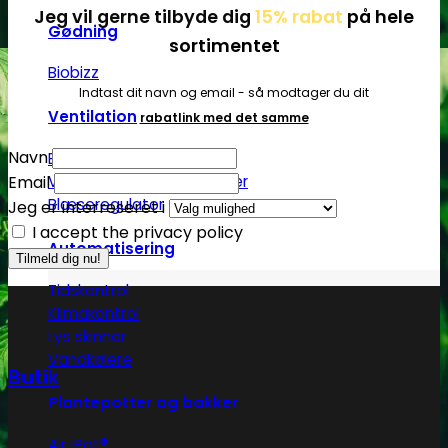
Jeg vil gerne tilbyde dig
15% rabat
på hele
Gødning
sortimentet
Biobizz
Indtast dit navn og email - så modtager du dit
Ventilation
rabatlink med det samme
Navn
Blæsere
Email
Ventilationsrør -og slanger
Blæseregulator
Jeg er interreseret i
I accept the privacy policy
Automatisering
Tidskontrol
Klimakontrol
Lys skinner
Vandkølere
Butik
Plantepotter og bakker
Air-Pot®