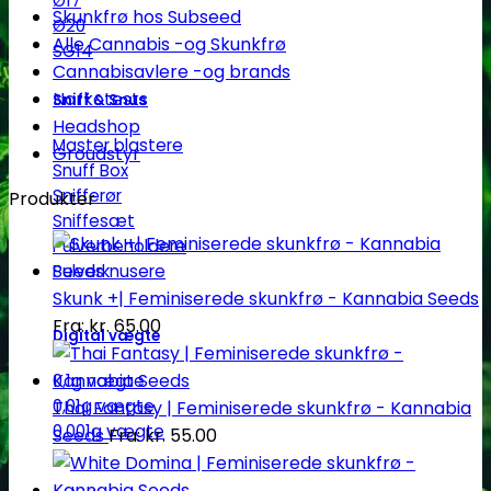
Ø17
Skunkfrø hos Subseed
Ø20
Alle Cannabis -og Skunkfrø
SG14
Cannabisavlere -og brands
Narkotests
Sniff & Snus
Headshop
Master blastere
Groudstyr
Snuff Box
Snifferør
Produkter
Sniffesæt
Pulverbeholdere
Pulverknusere
Skunk +| Feminiserede skunkfrø - Kannabia Seeds
Fra:
kr.
65.00
Digital vægte
0,1g vægte
0,01g vægte
Thai Fantasy | Feminiserede skunkfrø - Kannabia
0,001g vægte
Seeds
Fra:
kr.
55.00