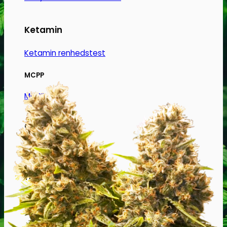
Ketamin
Ketamin renhedstest
MCPP
MCPP test
Opiater
Opiater renhedstest
THC/Cannabinoider
THC test
Cannabinoider test