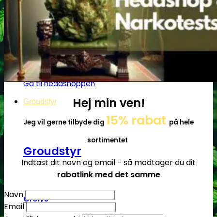
Få cannabis frø for hver
200DKK handlet i
headshoppen
Gå til headshoppen
Hej min ven!
Groudstyr
15% rabat
Jeg vil gerne tilbyde dig
på hele
sortimentet
Groudstyr
Indtast dit navn og email - så modtager du dit
rabatlink med det samme
Navn
Grolys
Email