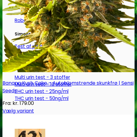
Robadope
Robadope tests
Simons tests
Test af primære aminer
URIN TESTS
Multi urin test - 3 stoffer
Banana Kush Cake – Autoblomstrende skunkfrø | Sensi
Multi urin test - 10 stoffer
Seeds
THC urin test - 25ng/ml
THC urin test - 50ng/ml
Fra:
kr.
179.00
Vælg variant
Dette
vare
har