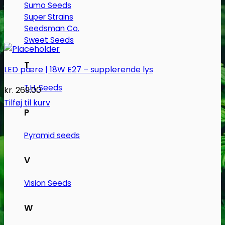
Sumo Seeds
Super Strains
Seedsman Co.
Sweet Seeds
T
LED pære | 18W E27 – supplerende lys
T.H. Seeds
kr.
269.00
Tilføj til kurv
P
Pyramid seeds
V
Vision Seeds
W