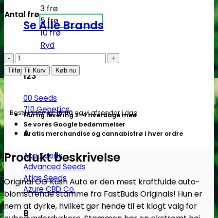
3 frø
Antal frø
5 frø
Se Alle Brands
10 frø
Ryd
Original
OG
Tilføj Til Kurv
Køb nu
123
Kush
|
00 Seeds
Autoblomstrende
710 Genetics
Bestil inden
kl. 16.00
og vi afsender i dag
Hurtig levering 2-4 hverdage med
cannabisfrø
Se vores Google bedømmelser
-
A
Gratis merchandise og cannabisfrø i hver ordre
Fastbuds
antal
Produkt beskrivelse
Ace Seeds
Advanced Seeds
Atlas Seeds
Original OG Kush Auto er den mest kraftfulde auto-
Azure CBD Co.
blomstrende stamme fra FastBuds Originals! Hun er
nem at dyrke, hvilket gør hende til et klogt valg for
B