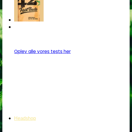
flere
varianter.
Mulighederne
kan
vælges
på
varesiden
Oplev alle vores tests her
Headshop