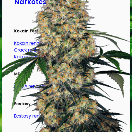
Narkotests
Kokain Tests
Kokain renhedhedstest
Crack renhedhedstest
Kokain blandingsmiddel test
MDMA
MDMA renhedstest
Ecstasy
Ecstasy renhedstest