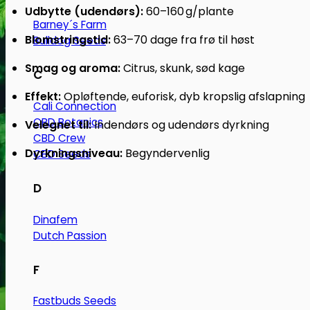
Udbytte (udendørs):
60–160 g/plante​
Barney´s Farm
Blomstringstid:
63–70 dage fra frø til høst​
Bulldog Seeds
Smag og aroma:
Citrus, skunk, sød kage​
C
Effekt:
Opløftende, euforisk, dyb kropslig afslapning​
Cali Connection
CBD Botanics
Velegnet til:
Indendørs og udendørs dyrkning​
CBD Crew
Dyrkningsniveau:
Begyndervenlig​
CBD Seeds
D
Dinafem
Dutch Passion
F
Fastbuds Seeds