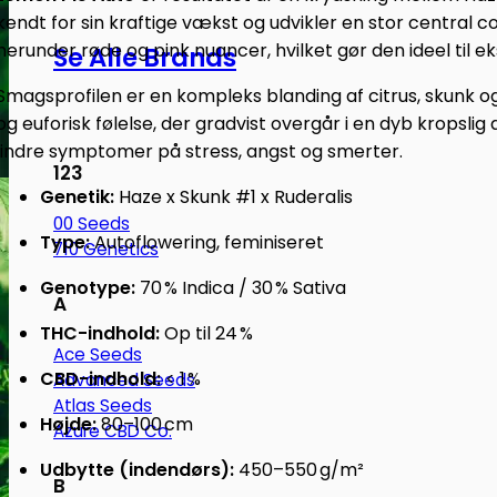
kendt for sin kraftige vækst og udvikler en stor central 
herunder røde og pink nuancer, hvilket gør den ideel til ek
Se Alle Brands
Smagsprofilen er en kompleks blanding af citrus, skunk o
og euforisk følelse, der gradvist overgår i en dyb kropslig 
lindre symptomer på stress, angst og smerter.
123
Genetik:
Haze x Skunk #1 x Ruderalis
00 Seeds
Type:
Autoflowering, feminiseret
710 Genetics
Genotype:
70 % Indica / 30 % Sativa
A
THC-indhold:
Op til 24 %
Ace Seeds
CBD-indhold:
< 1 %
Advanced Seeds
Atlas Seeds
Højde:
80–100 cm​
Azure CBD Co.
Udbytte (indendørs):
450–550 g/m²​
B