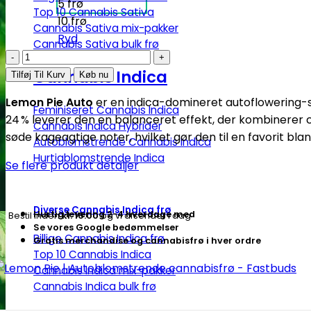
5 frø
Top 10 Cannabis Sativa
10 frø
Cannabis Sativa mix-pakker
Ryd
Cannabis Sativa bulk frø
Lemon
Pie
Cannabis Indica
Tilføj Til Kurv
Køb nu
|
Lemon Pie Auto
er en indica-domineret autoflowering-s
Autoblomstrende
Feminiseret Cannabis Indica
24 % leverer den en balanceret effekt, der kombinerer 
cannabisfrø
Cannabis Indica Hybrider
søde kageagtige noter, hvilket gør den til en favorit bl
Autoblomstrende Cannabis Indica
-
Hurtigblomstrende Indica
Fastbuds
Se flere produkt detaljer
antal
Diverse Cannabis Indica frø
Hurtig levering 2-4 hverdage med
Bestil inden
kl. 16.00
og vi afsender i dag
Se vores Google bedømmelser
Billige Cannabis Indica frø
Gratis merchandise og cannabisfrø i hver ordre
Top 10 Cannabis Indica
Cannabis Indica mix-pakker
Cannabis Indica bulk frø