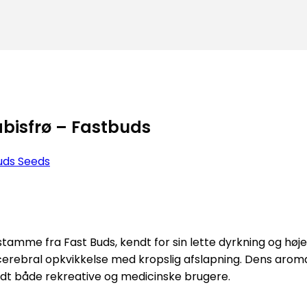
bisfrø – Fastbuds
uds Seeds
tamme fra Fast Buds, kendt for sin lette dyrkning og hø
cerebral opkvikkelse med kropslig afslapning.
Dens aroma 
andt både rekreative og medicinske brugere.