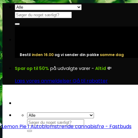
Fortsæt
til
Søg
indhold
efter:
Bestil
inden 16.00
og vi sender din pakke
samme dag
Spar op til 50%
på udvalgte varer -
Altid
💸
Læs vores anmeldelser
Gå til rabatter
Søg
efter: