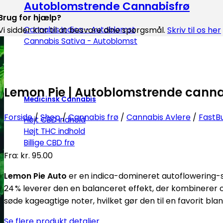
Autoblomstrende Cannabisfrø
Brug for hjælp?
Cannabis Indica - Autoblomst
Vi sidder klar til at besvare dine spørgsmål.
Skriv til os her
Cannabis Sativa - Autoblomst
Lemon Pie | Autoblomstrende canna
Medicinsk Cannabis
Forside
/
Shop
/
Cannabis frø
/
Cannabis Avlere
/
FastB
Højt CBD indhold
Højt THC indhold
Billige CBD frø
Fra:
kr.
95.00
Lemon Pie Auto
er en indica-domineret autoflowering-s
24 % leverer den en balanceret effekt, der kombinerer 
søde kageagtige noter, hvilket gør den til en favorit bl
Se flere produkt detaljer