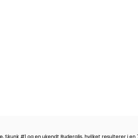
 Skunk #1 og en ukendt Ruderalis, hvilket resulterer i en 7