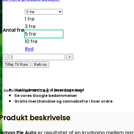
1 frø
3 frø
Antal frø
5 frø
10 frø
Ryd
Lemon
Pie
Tilføj Til Kurv
Køb nu
|
Autoblomstrende
cannabisfrø
Hurtig levering 2-4 hverdage med
Bestil inden
kl. 16.00
og vi afsender i dag
-
Se vores Google bedømmelser
Fastbuds
Gratis merchandise og cannabisfrø i hver ordre
antal
Produkt beskrivelse
Cannabisavlere -og brands
Lemon Pie Auto
er resultatet af en krydsning mellem Haze,