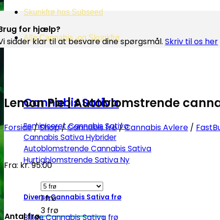
Skunkfrø hos Subseed
Brug for hjælp?
Alle Cannabis -og Skunkfrø
Vi sidder klar til at besvare dine spørgsmål.
Skriv til os her
Lemon Pie | Autoblomstrende canna
Cannabis Sativa
Feminiseret Cannabis Sativa
Forside
/
Shop
/
Cannabis frø
/
Cannabis Avlere
/
FastB
Cannabis Sativa Hybrider
Autoblomstrende Cannabis Sativa
Hurtigblomstrende Sativa
Fra:
kr.
95.00
Diverse Cannabis Sativa frø
1 frø
3 frø
Antal frø
Billige Cannabis Sativa frø