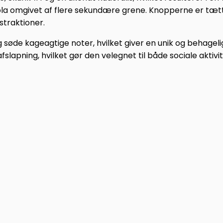
cola omgivet af flere sekundære grene.
Knopperne er tætte
straktioner.
g søde kageagtige noter, hvilket giver en unik og behagel
afslapning, hvilket gør den velegnet til både sociale aktivi