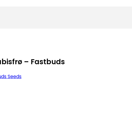
bisfrø – Fastbuds
uds Seeds