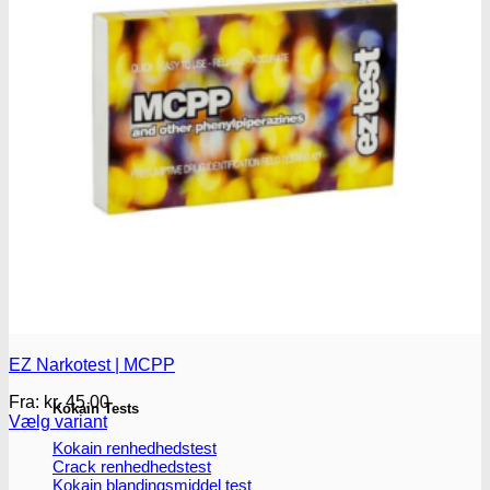
Oplev ALLe vores
brands lige her
Gå til brands
Narkotests
Narkotests
EZ Narkotest | MCPP
Fra:
kr.
45.00
Kokain Tests
Vælg variant
Dette
Kokain renhedhedstest
vare
Crack renhedhedstest
har
Kokain blandingsmiddel test