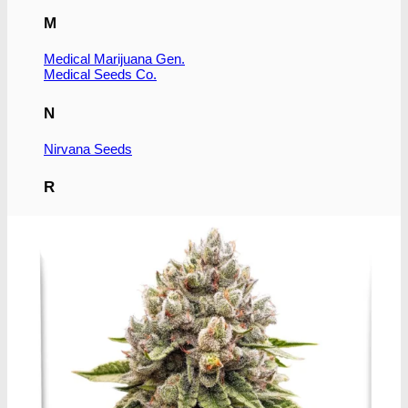
M
Medical Marijuana Gen.
Medical Seeds Co.
N
Nirvana Seeds
R
Ripper Seeds
Royal Queen Seeds
S
Subseed's
Sensi Seeds
Serious Seeds
Sumo Seeds
Super Strains
Seedsman Co.
Sweet Seeds