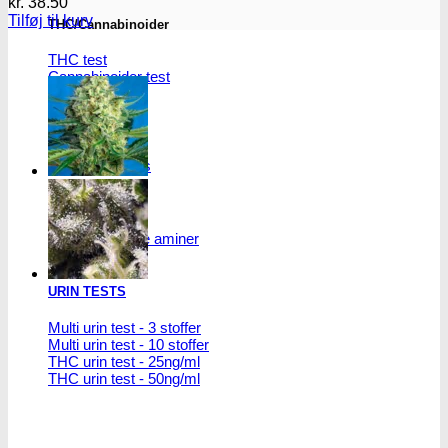
kr.
38.50
Tilføj til kurv
THC/Cannabinoider
THC test
Cannabinoider test
Robadope
Robadope tests
Simons tests
Test af primære aminer
URIN TESTS
Multi urin test - 3 stoffer
Multi urin test - 10 stoffer
THC urin test - 25ng/ml
THC urin test - 50ng/ml