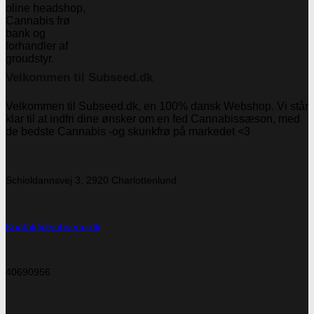
Velkommen til Subseed.dk
Velkommen til Subseed.dk, en 100% dansk Webshop. Vi står
klar til at indfri dine ønsker om en fed Cannabissæson, med
de bedste Cannabis -og skunkfrø på markedet <3
Schioldannsvej 3, 2920 Charlottenlund
Kontakt@subseed.dk
40690956