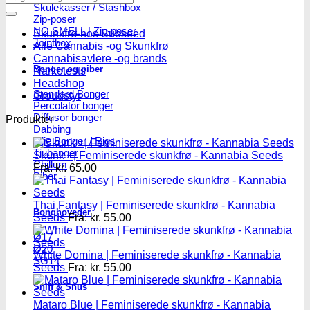
Skulekasser / Stashbox
efter:
Zip-poser
NO SMELL | Zip-poser
Skunkfrø hos Subseed
Jointbox
Alle Cannabis -og Skunkfrø
Cannabisavlere -og brands
Bonger og piber
Narkotests
Headshop
Standard Bonger
Groudstyr
Percolator bonger
Diffusor bonger
Produkter
Dabbing
Olie Bonger / Rigs
Tjubanger
Skunk +| Feminiserede skunkfrø - Kannabia Seeds
Chillum
Fra:
kr.
65.00
Piber
Thai Fantasy | Feminiserede skunkfrø - Kannabia
Bonghoveder
Seeds
Fra:
kr.
55.00
Ø17
Ø20
White Domina | Feminiserede skunkfrø - Kannabia
SG14
Seeds
Fra:
kr.
55.00
Sniff & Snus
Mataro Blue | Feminiserede skunkfrø - Kannabia