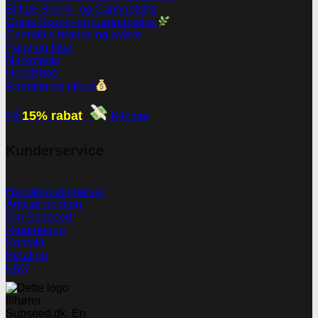
Billige Skunk -og Cannabisfrø
Gratis Skunk -og Cannabisfrø
Cannabis brands og avlere
Papir og filter
Narkotests
Headshop
Rabatter og tilbud
15% rabat
Få
Klik her
Kunderservice
Handelsbetingelser
Artikler og blog
Om Subseed
Returnering
Kontakt
Betaling
FAQ