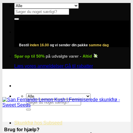
Fortsæt
til
Søg
indhold
efter:
Bestil
inden 16.00
og vi sender din pakke
samme dag
Spar op til 50%
på udvalgte varer -
Altid
Læs vores anmeldelser
Gå til rabatter
Søg
efter:
Skunkfrø hos Subseed
Brug for hjælp?