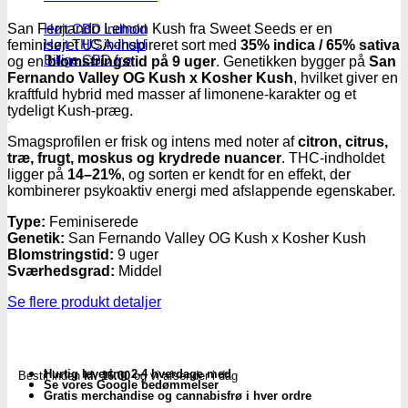
Højt CBD indhold
San Fernando Lemon Kush fra Sweet Seeds er en
Højt THC indhold
feminiseret USA-inspireret sort med
35% indica / 65% sativa
Billige CBD frø
og en
blomstringstid på 9 uger
. Genetikken bygger på
San
Fernando Valley OG Kush x Kosher Kush
, hvilket giver en
kraftfuld hybrid med masser af limonene-karakter og et
tydeligt Kush-præg.
Smagsprofilen er frisk og intens med noter af
citron, citrus,
træ, frugt, moskus og krydrede nuancer
. THC-indholdet
ligger på
14–21%
, og sorten er kendt for en effekt, der
kombinerer psykoaktiv energi med afslappende egenskaber.
Type:
Feminiserede
Genetik:
San Fernando Valley OG Kush x Kosher Kush
Blomstringstid:
9 uger
Sværhedsgrad:
Middel
Se flere produkt detaljer
Hurtig levering 2-4 hverdage med
Bestil inden
kl. 16.00
og vi afsender i dag
Se vores Google bedømmelser
Gratis merchandise og cannabisfrø i hver ordre