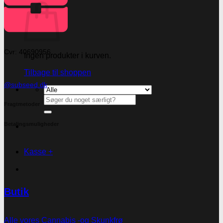
Cvr: 40690956
Ingen produkter i kurven.
Tilbage til shoppen
@subseed.dk
Søg
Fragtmetoder
efter:
Betalingsmuligheder
Kasse
+
Butik
Alle vores Cannabis -og Skunkfrø