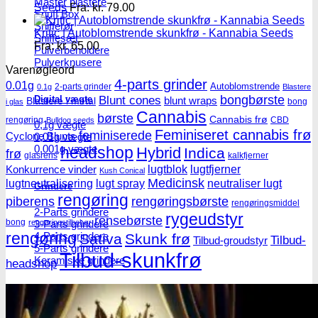
Master blastere
Seeds
Fra:
kr.
79.00
Snuff Box
Snifferør
Kritic | Autoblomstrende skunkfrø - Kannabia Seeds
Sniffesæt
Fra:
kr.
65.00
Pulverbeholdere
Pulverknusere
Varenøgleord
4-parts grinder
0.01g
Autoblomstrende
2-parts grinder
0.1g
Blastere
Blunt cones
bongbørste
Digital vægte
blunt wraps
Blastere i metal
bong
i glas
Cannabis
børste
Cannabis frø
rengøring
CBD
Bulldog seeds
0,1g vægte
Feminiseret cannabis frø
feminiserede
Cyclone Blunts
0,01g vægte
0,001g vægte
headshop
Hybrid
Indica
frø
glasrens
kalkfjerner
lugtblok
lugtfjerner
Konkurrence vinder
Kush Conical
Medicinsk
lugtneutralisering
lugt spray
neutraliser lugt
Grindere
rengøring
piberens
rengøringsbørste
rengøringsmiddel
2-Parts grindere
rygeudstyr
rensebørste
bong
3-Parts grindere
rengøringstilbehør
rengøring
4-Parts grindere
Sativa
Skunk frø
Tilbud-
Tilbud-groudstyr
5-Parts grindere
Tilbud-skunkfrø
Keramiske grindere
headshop
Røgelse