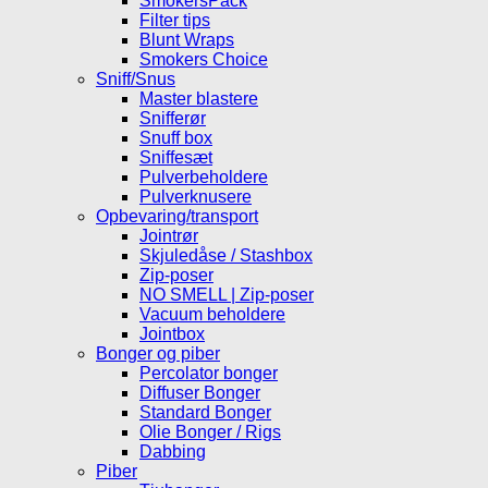
SmokersPack
Filter tips
Blunt Wraps
Smokers Choice
Sniff/Snus
Master blastere
Snifferør
Snuff box
Sniffesæt
Pulverbeholdere
Pulverknusere
Opbevaring/transport
Jointrør
Skjuledåse / Stashbox
Zip-poser
NO SMELL | Zip-poser
Vacuum beholdere
Jointbox
Bonger og piber
Percolator bonger
Diffuser Bonger
Standard Bonger
Olie Bonger / Rigs
Dabbing
Piber