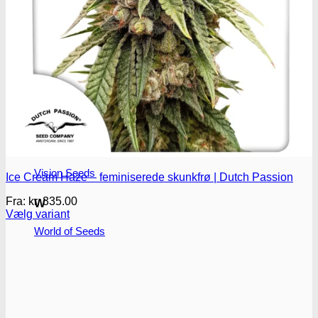
T
T.H. Seeds
P
Pyramid seeds
V
Vision Seeds
Ice Cream Haze – feminiserede skunkfrø | Dutch Passion
Fra:
kr.
335.00
W
Vælg variant
Dette
World of Seeds
vare
har
flere
varianter.
Mulighederne
kan
vælges