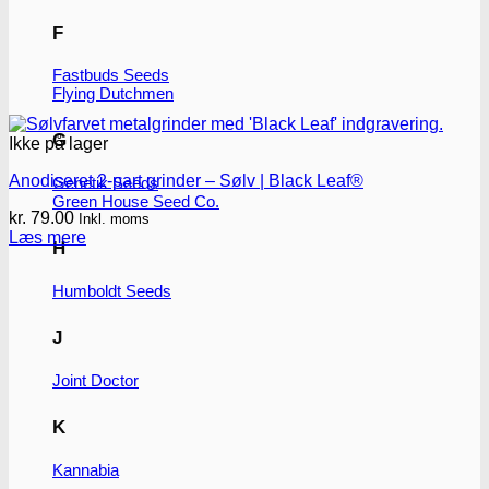
F
Fastbuds Seeds
Flying Dutchmen
G
Ikke på lager
Anodiseret 2-part grinder – Sølv | Black Leaf®
Genetik Seeds
Green House Seed Co.
kr.
79.00
Inkl. moms
Læs mere
H
Humboldt Seeds
J
Joint Doctor
K
Kannabia