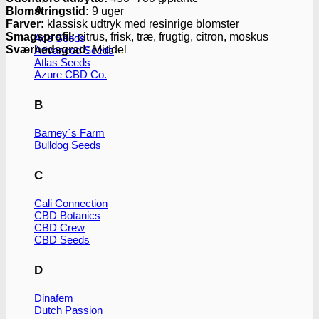
A
Blomstringstid:
9 uger
Farver:
klassisk udtryk med resinrige blomster
Smagsprofil:
citrus, frisk, træ, frugtig, citron, moskus
Ace Seeds
Sværhedsgrad:
Middel
Advanced Seeds
Atlas Seeds
Azure CBD Co.
B
Barney´s Farm
Bulldog Seeds
C
Cali Connection
CBD Botanics
CBD Crew
CBD Seeds
D
Dinafem
Dutch Passion