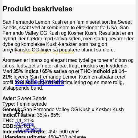
Produkt beskrivelse
San Fernando Lemon Kush er en feminiseret sort fra Sweet
Seeds, skabt ved at kombinere to elitekloner fra USA: San
Fernando Valley OG Kush og Kosher Kush. Resultatet er en
hybrid, der hælder mod sativa-siden, men stadig bevarer den
dybe og komplekse Kush-karakter, som har gjort
amerikanske OG-linjer så populære blandt samlere.
Cannabisavlere -og brands
Aromaen er intens og elegant med tydelige toner af citron og
citrus, ledsaget af noter af træ, frugt, moskus og krydderier.
Med
35% indica / 65% sativa
og et
THC-indhold på 14–
21%
leverer San Fernando Lemon Kush en afbalanceret
Se Alle Brands
profil med både psykoaktiv stimulering og en mere rolig,
afslappende bund.
Avler:
Sweet Seeds
Type:
Feminiserede
Genetik:
San Fernando Valley OG Kush x Kosher Kush
123
Indica / sativa:
35% / 65%
THC:
14–21%
00 Seeds
CBD:
ca. 0,1%
710 Genetics
Indendørs udbytte:
450–600 g/m²
Udendørs udbytte:
450–700 g/plante