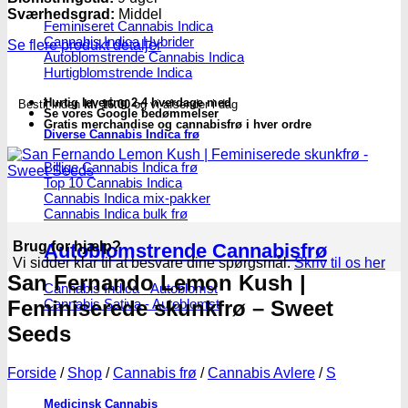
Sværhedsgrad:
Middel
Feminiseret Cannabis Indica
Cannabis Indica Hybrider
Se flere produkt detaljer
Autoblomstrende Cannabis Indica
Hurtigblomstrende Indica
Hurtig levering 2-4 hverdage med
Bestil inden
kl. 16.00
og vi afsender i dag
Se vores Google bedømmelser
Gratis merchandise og cannabisfrø i hver ordre
Diverse Cannabis Indica frø
Billige Cannabis Indica frø
Top 10 Cannabis Indica
Cannabis Indica mix-pakker
Cannabis Indica bulk frø
Brug for hjælp?
Autoblomstrende Cannabisfrø
Vi sidder klar til at besvare dine spørgsmål.
Skriv til os her
San Fernando Lemon Kush |
Cannabis Indica - Autoblomst
Cannabis Sativa - Autoblomst
Feminiserede skunkfrø – Sweet
Seeds
Forside
/
Shop
/
Cannabis frø
/
Cannabis Avlere
/
S
Medicinsk Cannabis