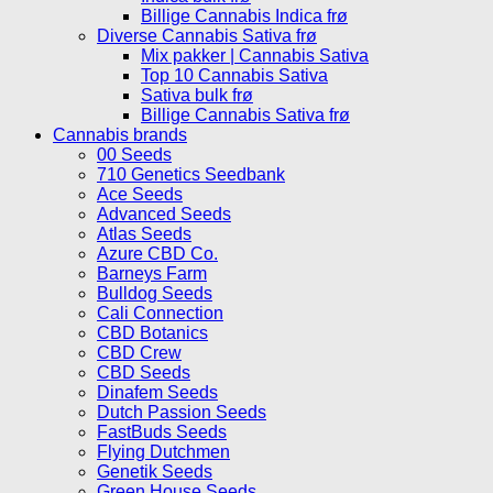
Billige Cannabis Indica frø
Diverse Cannabis Sativa frø
Mix pakker | Cannabis Sativa
Top 10 Cannabis Sativa
Sativa bulk frø
Billige Cannabis Sativa frø
Cannabis brands
00 Seeds
710 Genetics Seedbank
Ace Seeds
Advanced Seeds
Atlas Seeds
Azure CBD Co.
Barneys Farm
Bulldog Seeds
Cali Connection
CBD Botanics
CBD Crew
CBD Seeds
Dinafem Seeds
Dutch Passion Seeds
FastBuds Seeds
Flying Dutchmen
Genetik Seeds
Green House Seeds