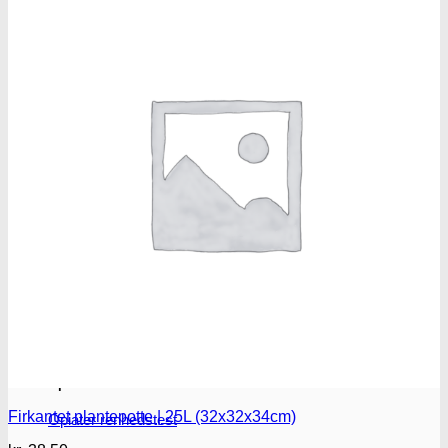
Benzodiazepiner
Benzoer renhedstest
GHB/Hætter
GHB/Hætter renhedstest
Ketamin
Ketamin renhedstest
MCPP
MCPP test
Opiater
Firkantet plantepotte | 25L (32x32x34cm)
Opiater renhedstest