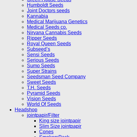
Humboldt Seeds
Joint Doctors seeds
Kannabia
Medical Marijuana Genetics
Medical Seeds co.
Nirvana Cannabis Seeds
Ripper Seeds
Royal Queen Seeds
Subseed’s
Sensi Seeds
Serious Seeds
Sumo Seeds
Super Strains
Seedsman Seed Company
Sweet Seeds
T.H. Seeds
Pyramid Seeds
Vision Seeds
World Of Seeds
Headshop
jointpapir/Filter
King size jointpapir
Slim Size jointpapir
Cones