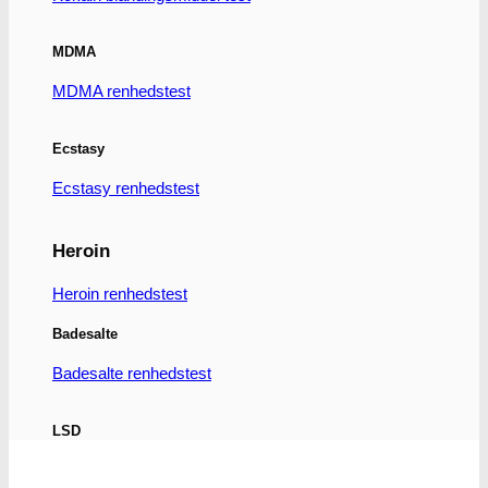
flere
varianter.
Mulighederne
MDMA
kan
vælges
MDMA renhedstest
på
varesiden
Ecstasy
Ecstasy renhedstest
Heroin
Heroin renhedstest
Badesalte
Badesalte renhedstest
LSD
LSD renhedstest