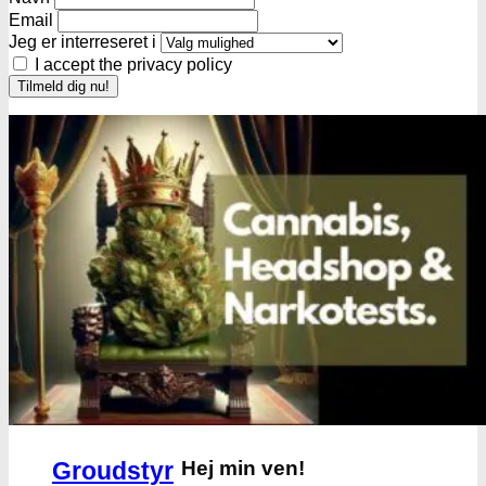
Email
Jeg er interreseret i
I accept the privacy policy
Få cannabis frø for hver
200DKK handlet i
headshoppen
Gå til headshoppen
Groudstyr
Hej min ven!
Groudstyr