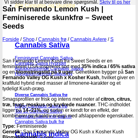
Vi sidder klar til at besvare dine spørgsmål.
Skriv til os her
Alle Cannabis -og Skunkfrø
San Fernando Lemon Kush |
Feminiserede skunkfrø – Sweet
Seeds
Forside
/
Shop
/
Cannabis frø
/
Cannabis Avlere
/
S
Cannabis Sativa
Feminiseret Cannabis Sativa
San Fernando Lemon Kush fra Sweet Seeds er en
Cannabis Sativa Hybrider
feminiseret USA-inspireret sort med
35% indica / 65% sativa
Autoblomstrende Cannabis Sativa
og en
blomstringstid på 9 uger
. Genetikken bygger på
San
Hurtigblomstrende Sativa
Fernando Valley OG Kush x Kosher Kush
, hvilket giver en
kraftfuld hybrid med masser af limonene-karakter og et
tydeligt Kush-præg.
Diverse Cannabis Sativa frø
Smagsprofilen er frisk og intens med noter af
citron, citrus,
træ, frugt, moskus og krydrede nuancer
. THC-indholdet
Billige Cannabis Sativa frø
ligger på
14–21%
, og sorten er kendt for en effekt, der
Top 10 Cannabis Sativa
kombinerer psykoaktiv energi med afslappende egenskaber.
Cannabis Sativa mix-pakker
Cannabis Sativa bulk frø
Type:
Feminiserede
Genetik:
San Fernando Valley OG Kush x Kosher Kush
Cannabis Indica
Blomstringstid:
9 uger