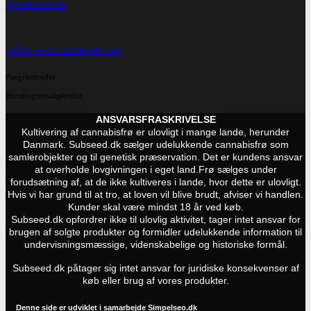
@subseed.dk
Gå til vores facebook-side
Fragtmetoder
Betalingsmuligheder
ANSVARSFRASKRIVELSE
Kultivering af cannabisfrø er ulovligt i mange lande, herunder
Danmark. Subseed.dk sælger udelukkende cannabisfrø som
samlerobjekter og til genetisk præservation. Det er kundens ansvar
at overholde lovgivningen i eget land.
Frø sælges under
forudsætning af, at de ikke kultiveres i lande, hvor dette er ulovligt.
Hvis vi har grund til at tro, at loven vil blive brudt, afviser vi handlen.
Kunder skal være mindst 18 år ved køb.
Subseed.dk opfordrer ikke til ulovlig aktivitet, tager intet ansvar for
brugen af solgte produkter og formidler udelukkende information til
undervisningsmæssige, videnskabelige og historiske formål.
Subseed.dk påtager sig intet ansvar for juridiske konsekvenser af
køb eller brug af vores produkter.
Denne side er udviklet i samarbejde
Simpelseo.dk