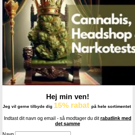
Røgelsespinde
Røgelseskegler
Salviebundter
Røgelsesholdere
Rengøring
Lugt- og duftfjernere
Glasrens
Børster
Tilbehør
Hej min ven!
15% rabat
Jeg vil gerne tilbyde dig
på hele sortimentet
Indtast dit navn og email - så modtager du dit
rabatlink med
det samme
Navn