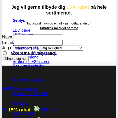
Jeg vil gerne tilbyde dig
15% rabat
på hele
sortimentet
Grolys
Indtast dit navn og email - så modtager du dit
rabatlink med det samme
LED pære
LED lamper
Navn
CMH lys
Email
HPS/MH lys
Jeg er interreseret i
T5 lamper | Plantedyrkning
Grønt lys - Plante neutralt
I accept the privacy policy
Lampeophæng
Splittere til E27 pærer
Beskyttelsesbriller
Strømforsygning
Butik
CMH ballaster
Ballaster til HPS/MH
Vanding
15% rabat
Få
Klik her
Vandpumper
Vandtanke