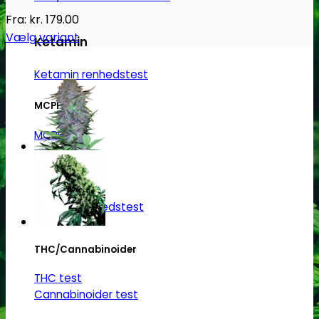
Fra:
kr.
179.00
Vælg variant
Ketamin
Dette
vare
Ketamin renhedstest
har
MCPP
flere
varianter.
MCPP test
Mulighederne
kan
vælges
Opiater
på
Opiater renhedstest
varesiden
THC/Cannabinoider
THC test
Cannabinoider test