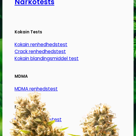
Narkotests
vælges
på
varesiden
Kokain Tests
Kokain renhedhedstest
Crack renhedhedstest
Kokain blandingsmiddel test
MDMA
MDMA renhedstest
Ecstasy
Ecstasy renhedstest