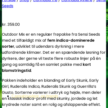
Seeds
kr.
359.00
Outdoor Mix er en regulær frøpakke fra Sensi Seeds
med et tilfældigt mix af
fem indica-dominerede
sorter
, udviklet til udendørs dyrkning i mere
udfordrende klimaer. Det er en spændende løsning for
dyrkere, der gerne vil teste flere robuste linjer på én
gang og samtidig få en samlet pakke med
kort
blomstringstid
.
Pakken indeholder en blanding af Early Skunk, Early
Girl, Ruderalis Indica, Ruderalis Skunk og Guerrilla’s
Gusto. Sorterne varierer i udtryk og højde, men deler
Cannabisavlere -og brands
en klassisk indica-profil med skunky, jordede og let
krydrede noter samt en rolig og afslappende effekt.