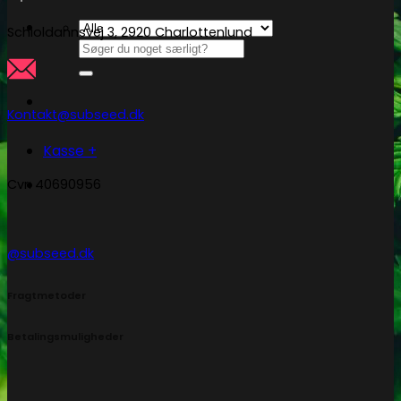
Schioldannsvej 3, 2920 Charlottenlund
Søg
efter:
Kontakt@subseed.dk
Kasse
+
Cvr: 40690956
@subseed.dk
Fragtmetoder
Betalingsmuligheder