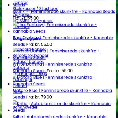
Jointrør
Skulekasser / Stashbox
Skunk +| Feminiserede skunkfrø - Kannabia Seeds
Zip-poser
Fra:
kr.
65.00
NO SMELL | Zip-poser
Jointbox
Thai Fantasy | Feminiserede skunkfrø - Kannabia
Bonger og piber
Seeds
Fra:
kr.
55.00
Standard Bonger
Percolator bonger
Diffusor bonger
White Domina | Feminiserede skunkfrø -
Dabbing
Kannabia Seeds
Fra:
kr.
55.00
Olie Bonger / Rigs
Tjubanger
Chillum
Mataro Blue | Feminiserede skunkfrø - Kannabia
Piber
Seeds
Fra:
kr.
79.00
Bonghoveder
Kritic | Autoblomstrende skunkfrø - Kannabia