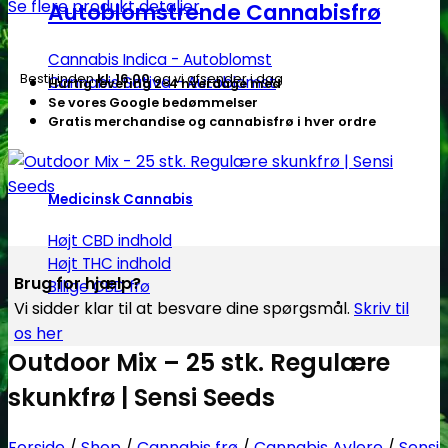
Se flere produkt detaljer
Autoblomstrende Cannabisfrø
Cannabis Indica - Autoblomst
Bestil inden
kl. 16.00
og vi afsender i dag
Cannabis Sativa - Autoblomst
Hurtig levering 2-4 hverdage med
Se vores Google bedømmelser
Gratis merchandise og cannabisfrø i hver ordre
Medicinsk Cannabis
Højt CBD indhold
Højt THC indhold
Brug for hjælp?
Billige CBD frø
Vi sidder klar til at besvare dine spørgsmål.
Skriv til
os her
Outdoor Mix – 25 stk. Regulære
skunkfrø | Sensi Seeds
Forside
/
Shop
/
Cannabis frø
/
Cannabis Avlere
/
Sensi