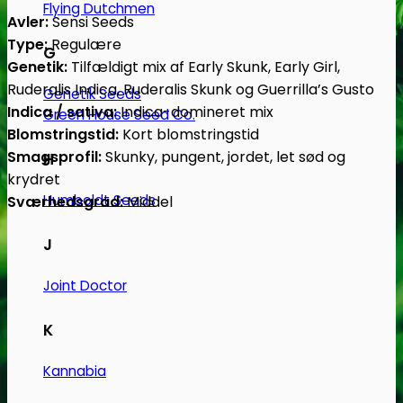
Flying Dutchmen
Avler:
Sensi Seeds
Type:
Regulære
G
Genetik:
Tilfældigt mix af Early Skunk, Early Girl,
Ruderalis Indica, Ruderalis Skunk og Guerrilla’s Gusto
Genetik Seeds
Indica / sativa:
Indica-domineret mix
Green House Seed Co.
Blomstringstid:
Kort blomstringstid
Smagsprofil:
Skunky, pungent, jordet, let sød og
H
krydret
Humboldt Seeds
Sværhedsgrad:
Middel
J
Joint Doctor
K
Kannabia