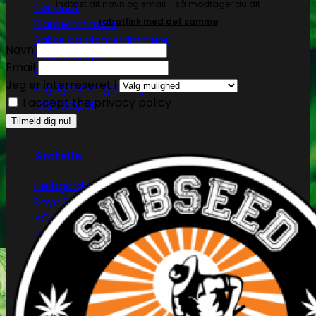
Indtast dit navn og email - så modtager du dit
Tørrenet
rabatlink med det samme
Plantetrimmere
Sakse og plantetrimmere
Navn
Bubble bags
Email
Pollenpressere
Jeg er interreseret i
Fugtighedsregulering
I accept the privacy policy
Mikroskoper
Grotelte
Herbgarden™
RoyalRoom®
AC infinity
Cultibox
Homebox
Secret Jardine
Tilbehør til grotelte
Målingsudstyr