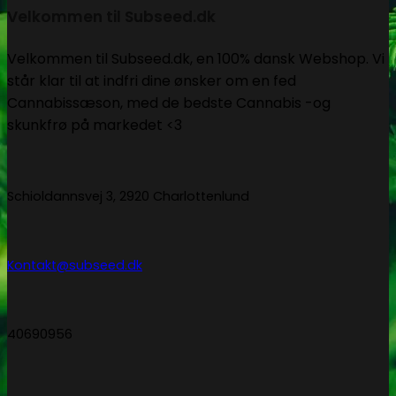
Velkommen til Subseed.dk
Velkommen til Subseed.dk, en 100% dansk Webshop. Vi
står klar til at indfri dine ønsker om en fed
Cannabissæson, med de bedste Cannabis -og
skunkfrø på markedet <3
Schioldannsvej 3, 2920 Charlottenlund
Kontakt@subseed.dk
40690956