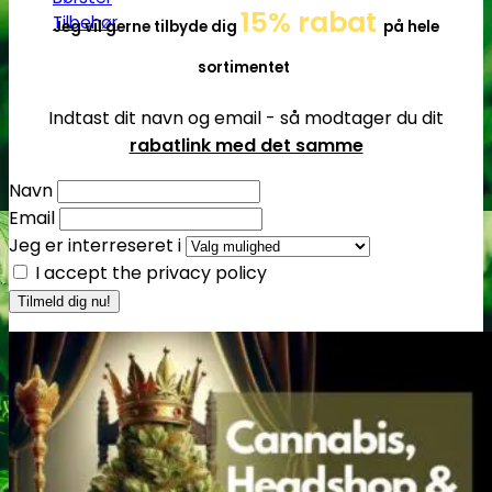
15% rabat
Tilbehør
Jeg vil gerne tilbyde dig
på hele
sortimentet
Indtast dit navn og email - så modtager du dit
rabatlink med det samme
Navn
Email
Jeg er interreseret i
I accept the privacy policy