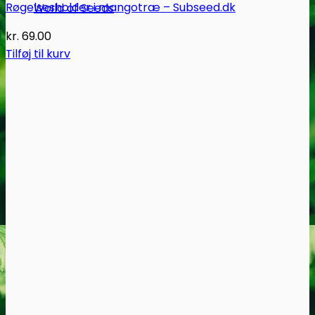
Røgelsesholder i mangotræ – Subseed.dk
World of Seeds
kr.
69.00
Tilføj til kurv