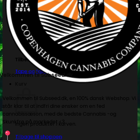
PH måling
EC måling
Co2 måling og kontrol
Temperatur og fugtighedsmålere
Målebægere og sprays
Tilbehør
Tape og fastgørelse
Velkommen til Subseed.dk
Kurv
Velkommen til Subseed.dk, en 100% dansk Webshop. Vi
står klar til at indfri dine ønsker om en fed
cannabissæson, med de bedste Cannabis -og
Skunkfrø på markedet <3
Ingen produkter i kurven.
Tilbage til shoppen