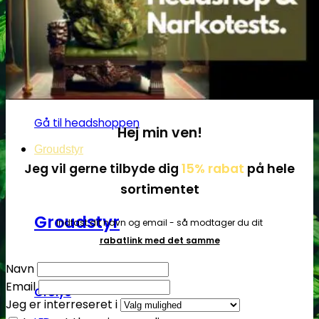
Få cannabis frø for hver
200DKK handlet i
headshoppen
Gå til headshoppen
Hej min ven!
Groudstyr
Jeg vil gerne tilbyde dig
15% rabat
på hele
sortimentet
Groudstyr
Indtast dit navn og email - så modtager du dit
rabatlink med det samme
Navn
Email
Grolys
Jeg er interreseret i