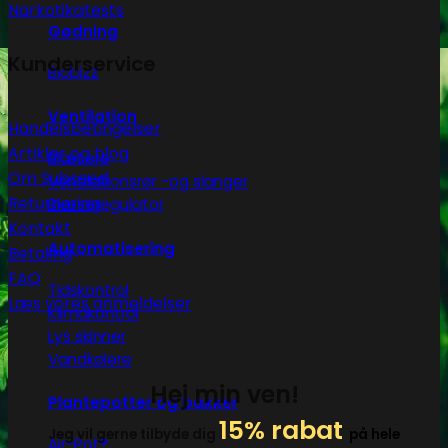
Narkotikatests
Gødning
Kunderservice
Biobizz
Ventilation
Handelsbetingelser
Artikler og blog
Blæsere
Om Subseed
Ventilationsrør -og slanger
Returnering
Blæseregulator
Kontakt
Automatisering
Betaling
FAQ
Tidskontrol
Læs vores anmeldelser
Klimakontrol
Lys skinner
Vandkølere
Hej min ven!
Plantepotter og bakker
15% rabat
Jeg vil gerne tilbyde dig
på hele
Air-Pot®