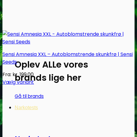
Sensi Amnesia XXL – Autoblomstrende skunkfrø | Sensi
Seeds
Oplev ALLe vores
Fra:
kr.
199.00
brands lige her
Vælg variant
Dette
Gå til brands
vare
har
Narkotests
flere
varianter.
Mulighederne
kan