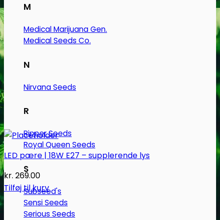
M
Medical Marijuana Gen.
Medical Seeds Co.
N
Nirvana Seeds
R
Ripper Seeds
Royal Queen Seeds
LED pære | 18W E27 – supplerende lys
S
kr.
269.00
Tilføj til kurv
Subseed's
Sensi Seeds
Serious Seeds