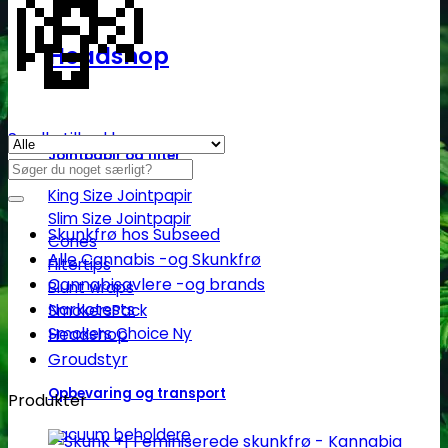
💸
Headshop
Se alle tilbud her
Jointpapir og filter
Søg
efter:
King Size Jointpapir
Slim Size Jointpapir
Skunkfrø hos Subseed
Cones
Alle Cannabis -og Skunkfrø
Filtertips
Cannabisavlere -og brands
Blunt wraps
Narkotests
SmokersPack
Headshop
Smokers Choice
Groudstyr
Opbevaring og transport
Produkter
Vacuum beholdere