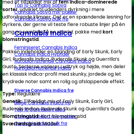
med et tilfældigt mix af
fem indica-dominerede
stk.
Top 10 Cannabis Sativa
sorter
, udviklet til udendørs dyrkning i mere
Regulære
Cannabis Sativa mix-pakker
udfordrende klimaer. Det er en spændende løsning for
Cannabis Sativa bulk frø
skunkfrø
dyrkere, der gerne vil teste flere robuste linjer på én
|
Cannabis Indica
gang og samtidig få en samlet pakke med
kort
Sensi
blomstringstid
.
Seeds
Feminiseret Cannabis Indica
antal
Pakken indeholder en blanding af Early Skunk, Early
Cannabis Indica Hybrider
Girl, Ruderalis Indica, Ruderalis Skunk og Guerrilla’s
Autoblomstrende Cannabis Indica
Gusto. Sorterne varierer i udtryk og højde, men deler
Hurtigblomstrende Indica
en klassisk indica-profil med skunky, jordede og let
krydrede noter samt en rolig og afslappende effekt.
Diverse Cannabis Indica frø
Type:
Regulære
Genetik:
Tilfældigt mix af Early Skunk, Early Girl,
Billige Cannabis Indica frø
Ruderalis Indica, Ruderalis Skunk og Guerrilla’s Gusto
Top 10 Cannabis Indica
Blomstringstid:
Kort blomstringstid
Cannabis Indica mix-pakker
Sværhedsgrad:
Cannabis Indica bulk frø
Middel