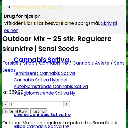
Skunkfrø hos Subseed
Brug for hjælp?
Alle Cannabis -og Skunkfrø
Vi sidder klar til at besvare dine spørgsmål.
Skriv til
os her
Outdoor Mix – 25 stk. Regulære
skunkfrø | Sensi Seeds
Cannabis Sativa
Forside
/
Shop
/
Cannabis frø
/
Cannabis Avlere
/
Sensi
Seeds
Feminiseret Cannabis Sativa
Cannabis Sativa Hybrider
Autoblomstrende Cannabis Sativa
kr.
359.00
Hurtigblomstrende Sativa
Outdoor
Mix
Tilføj Til Kurv
Køb nu
Diverse Cannabis Sativa frø
-
Outdoor Mix er en regulær frøpakke fra Sensi Seeds
25
Billige Cannabis Sativa frø