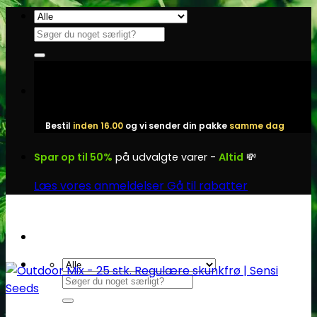
Fortsæt
til
Søg
indhold
efter:
Bestil
inden 16.00
og vi sender din pakke
samme dag
Spar op til 50%
på udvalgte varer -
Altid
💸
Læs vores anmeldelser
Gå til rabatter
Søg
efter: