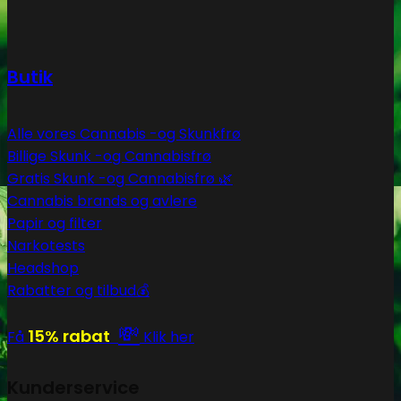
Butik
Alle vores Cannabis -og Skunkfrø
Billige Skunk -og Cannabisfrø
Gratis Skunk -og Cannabisfrø 🌿
Cannabis brands og avlere
Papir og filter
Narkotests
Headshop
Rabatter og tilbud💰
💸
15% rabat
Få
Klik her
Kunderservice