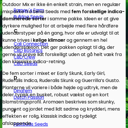
antal
Outdoor Mix er ikke én enkelt strain, men en regulær
Barney´s Farm
mixpakke fra Sensi Seeds med
fem forskellige indica-
Bulldog Seeds
dominerede sorter
i samme pakke. Ideen er at give
dyrkere mulighed for at arbejde med flere hårdføre
C
udendørstyper på én gang, hvor alle er udvalgt til at
kunne trives i
kølige klimaer
og gennem en hel
Cali Connection
udendørssæson. Det gør pakken oplagt til dig, der
CBD Botanics
gerne vil prøve lidt forskelligt uden at gå helt væk fra
CBD Crew
den klassiske indica-retning.
CBD Seeds
De fem sorter i mixet er Early Skunk, Early Girl,
D
Ruderalis Indica, Ruderalis Skunk og Guerrilla’s Gusto.
Planterne vil variere i både højde og udtryk, men de
Dinafem
deler typisk en busket, robust vækst og en kort
Dutch Passion
blomstringsprofil. Aromaen beskrives som skunky,
pungent og jordet med lidt sødme og krydderi, mens
F
effekten er rolig, klassisk indica og tydeligt
afslappende.
Fastbuds Seeds