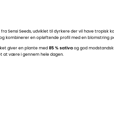
ra Sensi Seeds, udviklet til dyrkere der vil have tropis
g og kombinerer en opløftende profil med en blomstring p
ilket giver en plante med
85 % sativa
og god modstandskra
 let at være i gennem hele dagen.