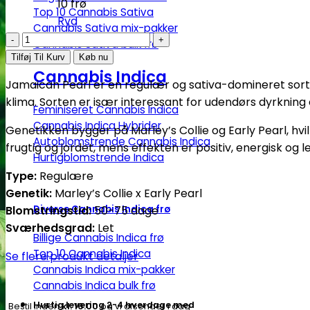
10 frø
Top 10 Cannabis Sativa
Ryd
Cannabis Sativa mix-pakker
Jamaican
Cannabis Sativa bulk frø
Pearl
Tilføj Til Kurv
Køb nu
-
Cannabis Indica
Jamaican Pearl er en regulær og sativa-domineret sort f
Regulære
klima. Sorten er især interessant for udendørs dyrknin
skunkfrø
Feminiseret Cannabis Indica
|
Cannabis Indica Hybrider
Genetikken bygger på Marley’s Collie og Early Pearl, hv
Autoblomstrende Cannabis Indica
Sensi
frugtig og jordet, mens effekten er positiv, energisk og
Hurtigblomstrende Indica
Seeds
Type:
Regulære
antal
Genetik:
Marley’s Collie x Early Pearl
Blomstringstid:
50-75 dage
Diverse Cannabis Indica frø
Sværhedsgrad:
Let
Billige Cannabis Indica frø
Top 10 Cannabis Indica
Se flere produkt detaljer
Cannabis Indica mix-pakker
Cannabis Indica bulk frø
Hurtig levering 2-4 hverdage med
Bestil inden
kl. 16.00
og vi afsender i dag