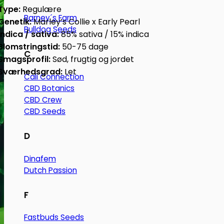
Type:
Regulære
Barney´s Farm
Genetik:
Marley’s Collie x Early Pearl
Bulldog Seeds
Indica / sativa:
85% sativa / 15% indica
Blomstringstid:
50-75 dage
C
Smagsprofil:
Sød, frugtig og jordet
Sværhedsgrad:
Let
Cali Connection
CBD Botanics
CBD Crew
CBD Seeds
D
Dinafem
Dutch Passion
F
Fastbuds Seeds