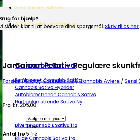
Skunkfrø hos Subseed
Brug for hjælp?
Alle Cannabis -og Skunkfrø
Vi sidder klar til at besvare dine spørgsmål.
Skriv til os her
Jamaican Pearl – Regulære skunkfrø
Cannabis Sativa
Feminiseret Cannabis Sativa
Forside
/
Shop
/
Cannabis frø
/
Cannabis Avlere
/
Sensi
Cannabis Sativa Hybrider
Autoblomstrende Cannabis Sativa
Hurtigblomstrende Sativa
Fra:
kr.
205.00
Diverse Cannabis Sativa frø
3 frø
Antal frø
5 frø
Billige Cannabis Sativa frø