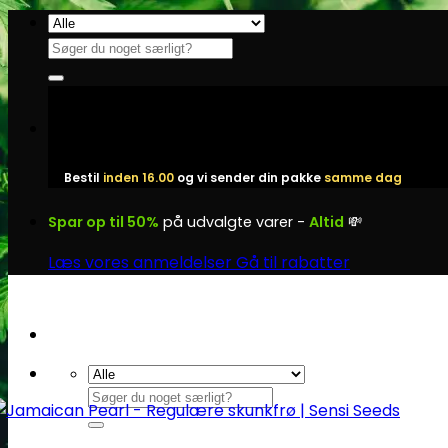
Fortsæt
til
Søg
indhold
efter:
Bestil
inden 16.00
og vi sender din pakke
samme dag
Spar op til 50%
på udvalgte varer -
Altid
💸
Læs vores anmeldelser
Gå til rabatter
Søg
efter: