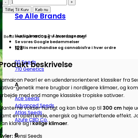
Jamaican
Pearl
Tilføj Til Kurv
Køb nu
Se Alle Brands
-
Regulære
skunkfrø
Hurtig levering 2-4 hverdage med
Bestil inden
kl. 16.00
og vi afsender i dag
|
Se vores Google bedømmelser
Sensi
123
Gratis merchandise og cannabisfrø i hver ordre
Seeds
00 Seeds
Produkt beskrivelse
antal
710 Genetics
Jamaican Pearl er en udendørsorienteret klassiker fra S
A
sativa-genetik mere brugbar i nordligere klimaer, og komb
arbejde med end mange klassiske tropiske sativaer.
Ace Seeds
Advanced Seeds
Planterne vokser hurtigt og kan blive op til
300 cm
høje u
Atlas Seeds
samt en opløftende, energisk og humørløftende effekt. Ja
Azure CBD Co.
kan klare sig i
kølige klimaer
.
B
Avler:
Sensi Seeds