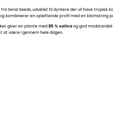
ra Sensi Seeds, udviklet til dyrkere der vil have tropis
g og kombinerer en opløftende profil med en blomstring p
ilket giver en plante med
85 % sativa
og god modstandskra
 let at være i gennem hele dagen.