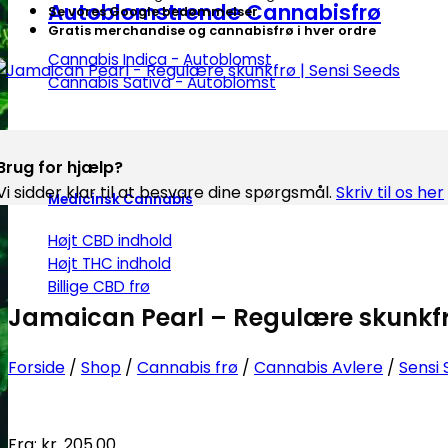
Autoblomstrende Cannabisfrø
Se vores Google bedømmelser
Gratis merchandise og cannabisfrø i hver ordre
Cannabis Indica - Autoblomst
Cannabis Sativa - Autoblomst
Brug for hjælp?
Vi sidder klar til at besvare dine spørgsmål.
Skriv til os her
Medicinsk Cannabis
Højt CBD indhold
Højt THC indhold
Billige CBD frø
Jamaican Pearl – Regulære skunkfrø
Forside
/
Shop
/
Cannabis frø
/
Cannabis Avlere
/
Sensi
Fra:
kr.
205.00