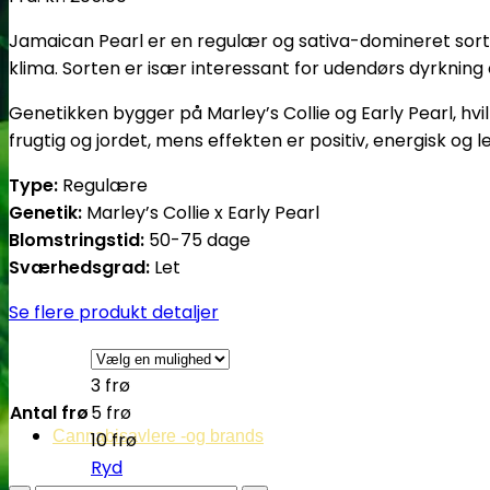
Jamaican Pearl er en regulær og sativa-domineret sort f
klima. Sorten er især interessant for udendørs dyrknin
Genetikken bygger på Marley’s Collie og Early Pearl, hv
frugtig og jordet, mens effekten er positiv, energisk og
Type:
Regulære
Genetik:
Marley’s Collie x Early Pearl
Blomstringstid:
50-75 dage
Sværhedsgrad:
Let
Se flere produkt detaljer
3 frø
Antal frø
5 frø
Cannabisavlere -og brands
10 frø
Ryd