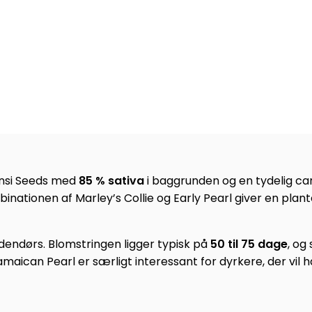
ensi Seeds med
85 % sativa
i baggrunden og en tydelig cari
inationen af Marley’s Collie og Early Pearl giver en plant
dendørs. Blomstringen ligger typisk på
50 til 75 dage
, og
maican Pearl er særligt interessant for dyrkere, der vil 