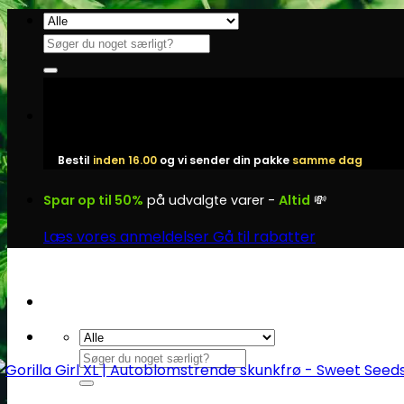
Fortsæt
til
Søg
indhold
efter:
Bestil
inden 16.00
og vi sender din pakke
samme dag
Spar op til 50%
på udvalgte varer -
Altid
💸
Læs vores anmeldelser
Gå til rabatter
Søg
efter: