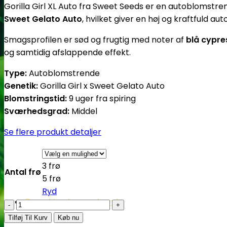
Gorilla Girl XL Auto fra Sweet Seeds er en autoblomstr
Sweet Gelato Auto
, hvilket giver en høj og kraftfuld 
Smagsprofilen er sød og frugtig med noter af
blå cypres
og samtidig afslappende effekt.
Type:
Autoblomstrende
Genetik:
Gorilla Girl x Sweet Gelato Auto
Blomstringstid:
9 uger fra spiring
Sværhedsgrad:
Middel
Se flere produkt detaljer
3 frø
Antal frø
5 frø
Ryd
Cannabisavlere -og brands
Gorilla
Girl
Tilføj Til Kurv
Køb nu