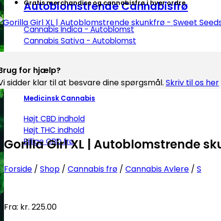
Autoblomstrende Cannabisfrø
Gratis merchandise og cannabisfrø i hver ordre
Cannabis Indica - Autoblomst
Cannabis Sativa - Autoblomst
Brug for hjælp?
Vi sidder klar til at besvare dine spørgsmål.
Skriv til os her
Medicinsk Cannabis
Højt CBD indhold
Højt THC indhold
Billige CBD frø
Gorilla Girl XL | Autoblomstrende s
Forside
/
Shop
/
Cannabis frø
/
Cannabis Avlere
/
S
Fra:
kr.
225.00