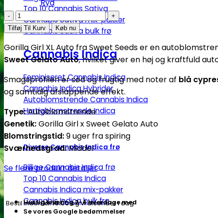
Ryd
Top 10 Cannabis Sativa
Gorilla
Cannabis Sativa mix-pakker
Girl
Tilføj Til Kurv
Køb nu
Cannabis Sativa bulk frø
XL
Gorilla Girl XL Auto fra Sweet Seeds er en autoblomstr
|
Cannabis Indica
Sweet Gelato Auto
, hvilket giver en høj og kraftfuld 
Autoblomstrende
skunkfrø
Feminiseret Cannabis Indica
Smagsprofilen er sød og frugtig med noter af
blå cypres
-
Cannabis Indica Hybrider
og samtidig afslappende effekt.
Autoblomstrende Cannabis Indica
Sweet
Hurtigblomstrende Indica
Type:
Autoblomstrende
Seeds
Genetik:
Gorilla Girl x Sweet Gelato Auto
antal
Blomstringstid:
9 uger fra spiring
Sværhedsgrad:
Middel
Diverse Cannabis Indica frø
Billige Cannabis Indica frø
Se flere produkt detaljer
Top 10 Cannabis Indica
Cannabis Indica mix-pakker
Cannabis Indica bulk frø
Hurtig levering 2-4 hverdage med
Bestil inden
kl. 16.00
og vi afsender i dag
Se vores Google bedømmelser