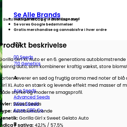
XL
|
Se Alle Brands
Autoblomstrende
Hurtig levering 2-4 hverdage med
Bestil inden
kl. 16.00
og vi afsender i dag
skunkfrø
Se vores Google bedømmelser
-
Gratis merchandise og cannabisfrø i hver ordre
Sweet
Produkt beskrivelse
Seeds
123
antal
00 Seeds
Gorilla Girl XL Auto er en 6. generations autoblomstrende
710 Genetics
resinrig auto, som kombinerer kraftig vækst, store blomst
A
Sorten leverer en sød og frugtig aroma med noter af blå c
Girl XL Auto en stærk og levende effekt med masser af m
Ace Seeds
både styrke og moderne smagsprofil.
Advanced Seeds
Avler:
Sweet Seeds
Atlas Seeds
Azure CBD Co.
Type:
Autoblomstrende
Genetik:
Gorilla Girl x Sweet Gelato Auto
B
Indica / sativa:
42,1% / 57,5%