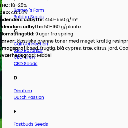
THC:
18–25%
Barney´s Farm
CBD:
ca. 0,1%
Bulldog Seeds
Indendørs udbytte:
450–550 g/m²
Udendørs udbytte:
50–160 g/plante
C
Blomstringstid:
9 uger fra spiring
Farver:
klassiske grønne toner med meget kraftig resinp
Cali Connection
Smagsprofil:
sød, frugtig, blå cypres, træ, citrus, jord, Co
CBD Botanics
Sværhedsgrad:
Middel
CBD Crew
CBD Seeds
D
Dinafem
Dutch Passion
F
Fastbuds Seeds