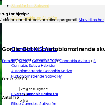
Skunkfrø hos Subseed
Brug for hjælp?
Alle Cannabis -og Skunkfrø
Vi sidder klar til at besvare dine spørgsmål.
Skriv til os her
Gorilla Girl XL | Autoblomstrende s
Cannabis Sativa
Feminiseret Cannabis Sativa
Forside
/
Shop
/
Cannabis frø
/
Cannabis Avlere
/
S
Cannabis Sativa Hybrider
Autoblomstrende Cannabis Sativa
Hurtigblomstrende Sativa
Fra:
kr.
225.00
Diverse Cannabis Sativa frø
3 frø
Antal frø
5 frø
Billige Cannabis Sativa frø