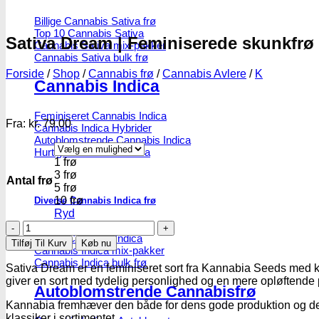
Billige Cannabis Sativa frø
Top 10 Cannabis Sativa
Sativa Dream | Feminiserede skunkfrø
Cannabis Sativa mix-pakker
Cannabis Sativa bulk frø
Forside
/
Shop
/
Cannabis frø
/
Cannabis Avlere
/
K
Cannabis Indica
Feminiseret Cannabis Indica
Fra:
kr.
79.00
Cannabis Indica Hybrider
Autoblomstrende Cannabis Indica
Hurtigblomstrende Indica
1 frø
3 frø
Antal frø
5 frø
10 frø
Diverse Cannabis Indica frø
Ryd
Sativa
Billige Cannabis Indica frø
Top 10 Cannabis Indica
Dream
Tilføj Til Kurv
Køb nu
Cannabis Indica mix-pakker
|
Cannabis Indica bulk frø
Feminiserede
Sativa Dream er en feminiseret sort fra Kannabia Seeds med kl
skunkfrø
giver en sort med tydelig personlighed og en mere opløftende p
Autoblomstrende Cannabisfrø
-
Kannabia
Kannabia fremhæver den både for dens gode produktion og dens
Seeds
klassiker i sortimentet.