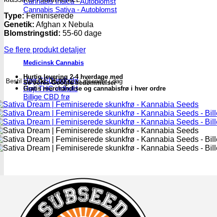
Cannabis Indica - Autoblomst
antal
Cannabis Sativa - Autoblomst
Type:
Feminiserede
Genetik:
Afghan x Nebula
Blomstringstid:
55-60 dage
Se flere produkt detaljer
Medicinsk Cannabis
Hurtig levering 2-4 hverdage med
Højt CBD indhold
Bestil inden
kl. 16.00
og vi afsender i dag
Se vores Google bedømmelser
Højt THC indhold
Gratis merchandise og cannabisfrø i hver ordre
Billige CBD frø