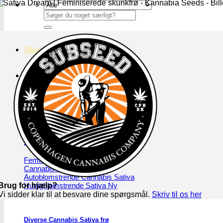
Søg
efter:
Skunkfrø hos Subseed
Alle Cannabis -og Skunkfrø
Cannabis Sativa
Feminiseret Cannabis Sativa
Cannabis Sativa Hybrider
Autoblomstrende Cannabis Sativa
Hurtigblomstrende Sativa
Brug for hjælp?
Vi sidder klar til at besvare dine spørgsmål.
Skriv til os her
Diverse Cannabis Sativa frø