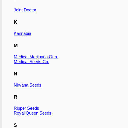
Joint Doctor
K
Kannabia
M
Medical Marijuana Gen.
Medical Seeds Co.
N
Nirvana Seeds
R
Ripper Seeds
Royal Queen Seeds
S