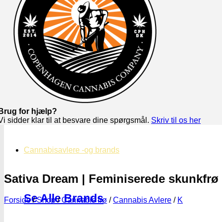
Brug for hjælp?
Vi sidder klar til at besvare dine spørgsmål.
Skriv til os her
Cannabisavlere -og brands
Sativa Dream | Feminiserede skunkfrø
Se Alle Brands
Forside
/
Shop
/
Cannabis frø
/
Cannabis Avlere
/
K