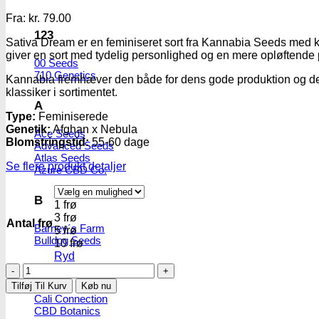
Fra:
kr.
79.00
123
Sativa Dream er en feminiseret sort fra Kannabia Seeds med kl
giver en sort med tydelig personlighed og en mere opløftende p
00 Seeds
710 Genetics
Kannabia fremhæver den både for dens gode produktion og dens
klassiker i sortimentet.
A
Type:
Feminiserede
Genetik:
Afghan x Nebula
Ace Seeds
Blomstringstid:
55-60 dage
Advanced Seeds
Atlas Seeds
Se flere produkt detaljer
Azure CBD Co.
B
1 frø
3 frø
Antal frø
Barney´s Farm
5 frø
Bulldog Seeds
10 frø
Ryd
Sativa
C
Dream
Tilføj Til Kurv
Køb nu
|
Cali Connection
Feminiserede
CBD Botanics