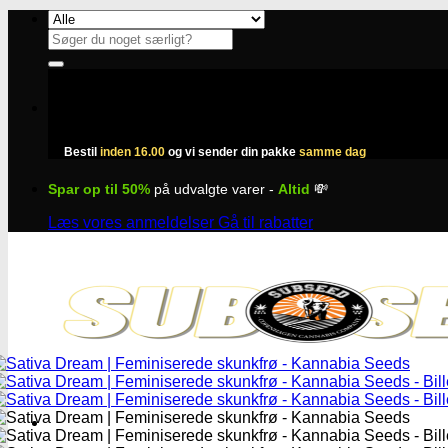
Fortsæt
til
Søg
indhold
efter:
Bestil
inden 16.00
og vi sender din pakke
samme dag
Spar op til 50%
på udvalgte varer -
Altid
💸
Læs vores anmeldelser
Gå til rabatter