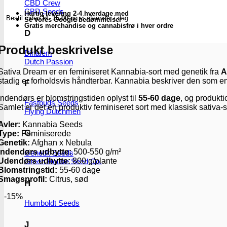
skunkfrø
CBD Crew
-
CBD Seeds
Hurtig levering 2-4 hverdage med
Bestil inden
kl. 16.00
og vi afsender i dag
Kannabia
Se vores Google bedømmelser
Gratis merchandise og cannabisfrø i hver ordre
Seeds
D
antal
Produkt beskrivelse
Dinafem
Dutch Passion
Sativa Dream er en feminiseret Kannabia-sort med genetik fra
A
stadig er forholdsvis håndterbar. Kannabia beskriver den som en 
F
Indendørs er blomstringstiden oplyst til
55-60 dage
, og produkti
Fastbuds Seeds
Samlet er det en produktiv feminiseret sort med klassisk sativa-
Flying Dutchmen
Avler:
Kannabia Seeds
G
Type:
Feminiserede
Genetik:
Afghan x Nebula
Indendørs udbytte:
500-550 g/m²
Genetik Seeds
Udendørs udbytte:
800 g/plante
Green House Seed Co.
Blomstringstid:
55-60 dage
Smagsprofil:
Citrus, sød
H
-15%
Humboldt Seeds
J