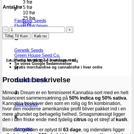
3 frø
Antal frø
5 frø
F
10 frø
25 frø
Fastbuds Seeds
Ryd
Flying Dutchmen
Mimosa
Dream
Tilføj Til Kurv
Køb nu
G
|
Feminiserede
Genetik Seeds
skunkfrø
Green House Seed Co.
-
Hurtig levering 2-4 hverdage med
Bestil inden
kl. 16.00
og vi afsender i dag
Kannabia
Se vores Google bedømmelser
Seeds
Gratis merchandise og cannabisfrø i hver ordre
H
antal
Produkt beskrivelse
Humboldt Seeds
J
Mimosa Dream er en feminiseret Kannabia-sort med en helt
balanceret sammensætning på
50% indica og 50% sativa
.
Kannabia beskriver den som en rolig og fin kombination,
Joint Doctor
hvor den moderne amerikanske profil bliver pakket ind i en
mere afrundet og behagelig helhed. Smagsmæssigt ligger
K
den i den friske ende med tydelig
citrus
og et strejf af
kush
.
Kannabia
Blomstringstiden er oplyst til
63 dage
, og indendørs ligger