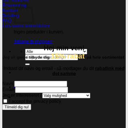
Om Subseed
Returnering
Kontakt
Betaling
FAQ
Læs vores anmeldelser
Ingen produkter i kurven.
Tilbage til shoppen
Hej min ven!
15% rabat
Søg
Jeg vil gerne tilbyde dig
på hele sortimentet
efter:
Indtast dit navn og email - så modtager du dit
rabatlink med
det samme
Navn
Kasse
+
Email
Jeg er interreseret i
I accept the privacy policy