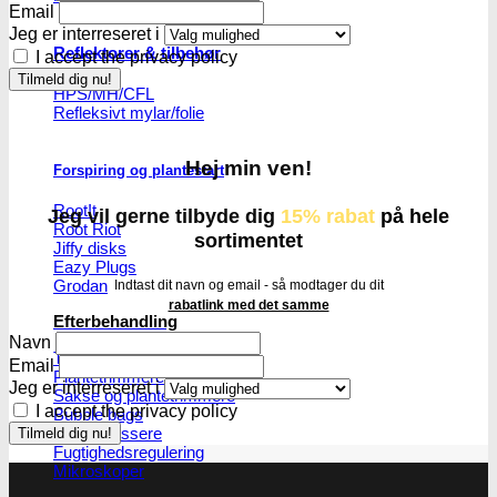
Email
Jeg er interreseret i
Reflektorer & tilbehør
I accept the privacy policy
HPS/MH/CFL
Refleksivt mylar/folie
Hej min ven!
Forspiring og plantestart
Root!t
Jeg vil gerne tilbyde dig
15% rabat
på hele
Root Riot
sortimentet
Jiffy disks
Eazy Plugs
Grodan
Indtast dit navn og email - så modtager du dit
rabatlink med det samme
Efterbehandling
Navn
Tørrenet
Email
Plantetrimmere
Jeg er interreseret i
Sakse og plantetrimmere
I accept the privacy policy
Bubble bags
Pollenpressere
Fugtighedsregulering
Mikroskoper