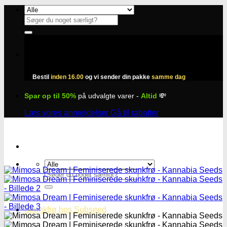
Fortsæt
til
Søg
indhold
efter:
Bestil
inden 16.00
og vi sender din pakke
samme dag
Spar op til 50%
på udvalgte varer -
Altid
💸
Læs vores anmeldelser
Gå til rabatter
Søg
efter:
Skunkfrø hos Subseed