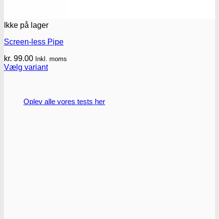
Ikke på lager
Screen-less Pipe
kr.
99.00
Inkl. moms
Vælg variant
Dette
vare
har
Oplev alle vores tests her
flere
varianter.
Mulighederne
kan
vælges
på
varesiden