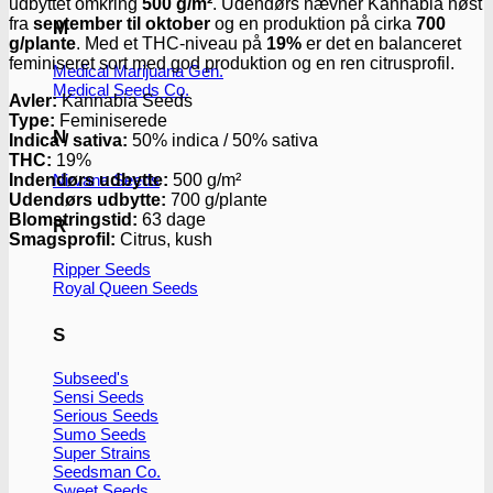
udbyttet omkring
500 g/m²
. Udendørs nævner Kannabia høst
fra
september til oktober
og en produktion på cirka
700
M
g/plante
. Med et THC-niveau på
19%
er det en balanceret
feminiseret sort med god produktion og en ren citrusprofil.
Medical Marijuana Gen.
Medical Seeds Co.
Avler:
Kannabia Seeds
Type:
Feminiserede
N
Indica / sativa:
50% indica / 50% sativa
THC:
19%
Nirvana Seeds
Indendørs udbytte:
500 g/m²
Udendørs udbytte:
700 g/plante
Blomstringstid:
63 dage
R
Smagsprofil:
Citrus, kush
Ripper Seeds
Royal Queen Seeds
S
Subseed's
Sensi Seeds
Serious Seeds
Sumo Seeds
Super Strains
Seedsman Co.
Sweet Seeds