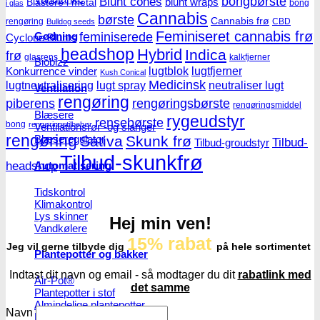
Blunt cones
bongbørste
blunt wraps
Blastere i metal
bong
i glas
Cannabis
børste
Cannabis frø
rengøring
CBD
Bulldog seeds
Feminiseret cannabis frø
Gødning
feminiserede
Cyclone Blunts
headshop
Hybrid
Indica
frø
glasrens
kalkfjerner
Biobizz
lugtblok
lugtfjerner
Konkurrence vinder
Kush Conical
Medicinsk
lugtneutralisering
lugt spray
neutraliser lugt
Ventilation
rengøring
piberens
rengøringsbørste
rengøringsmiddel
Blæsere
rygeudstyr
rensebørste
bong
rengøringstilbehør
Ventilationsrør -og slanger
rengøring
Blæseregulator
Sativa
Skunk frø
Tilbud-
Tilbud-groudstyr
Tilbud-skunkfrø
headshop
Automatisering
Tidskontrol
Klimakontrol
Lys skinner
Hej min ven!
Vandkølere
15% rabat
Jeg vil gerne tilbyde dig
på hele sortimentet
Plantepotter og bakker
Indtast dit navn og email - så modtager du dit
rabatlink med
Air-Pot®
det samme
Plantepotter i stof
Almindelige plantepotter
Navn
Plastikbakker