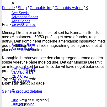
A
Forside
/
Shop
/
Cannabis frø
/
Cannabis Avlere
/
K
Ace Seeds
Advanced Seeds
Atlas Seeds
Fra:
kr.
79.00
Azure CBD Co.
Mimosa Dream er en feminiseret sort fra Kannabia Seeds
B
med en balanceret 50/50-profil og et mere afrundet, roligt
udtryk. Den kombinerer moderne amerikansk inspiration med
Barney´s Farm
god produktion og en frisk smagsretning, som gør den let at
Bulldog Seeds
placere i et bredt sortiment.
Kannabia fremhæver især den citrusprægede aroma og den
C
solide ydeevne både inde og ude. Det gør Mimosa Dream til
en interessant sort for samlere, der vil have noget balanceret,
Cali Connection
produktivt og moderne.
CBD Botanics
CBD Crew
Type:
Feminiserede
CBD Seeds
Blomstringstid:
63 dage
D
Se flere produkt detaljer
Dinafem
Dutch Passion
1 frø