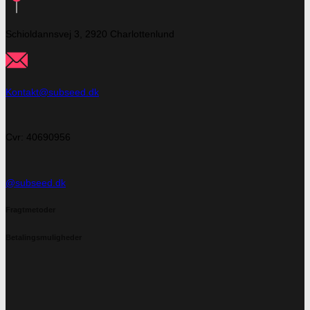
Schioldannsvej 3, 2920 Charlottenlund
Kontakt@subseed.dk
Cvr: 40690956
@subseed.dk
Fragtmetoder
Betalingsmuligheder