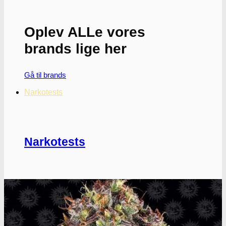
Oplev ALLe vores
brands lige her
Gå til brands
Narkotests
Narkotests
Kokain Tests
Kokain renhedhedstest
Crack renhedhedstest
Kokain blandingsmiddel test