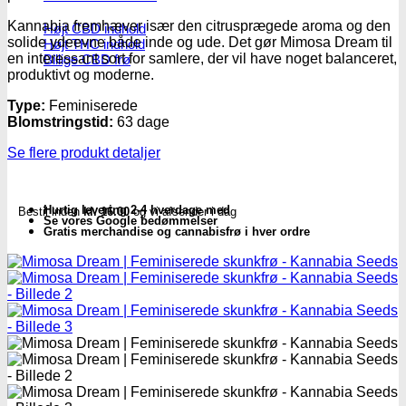
antal
Kannabia fremhæver især den citrusprægede aroma og den
Højt CBD indhold
solide ydeevne både inde og ude. Det gør Mimosa Dream til
Højt THC indhold
en interessant sort for samlere, der vil have noget balanceret,
Billige CBD frø
produktivt og moderne.
Type:
Feminiserede
Blomstringstid:
63 dage
Se flere produkt detaljer
Hurtig levering 2-4 hverdage med
Bestil inden
kl. 16.00
og vi afsender i dag
Se vores Google bedømmelser
Gratis merchandise og cannabisfrø i hver ordre