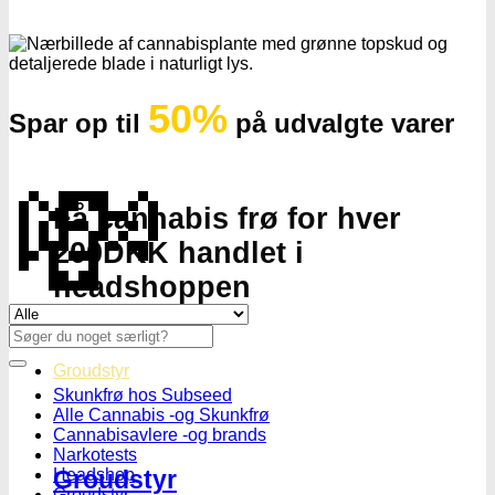
50%
Spar op til
på udvalgte varer
💸
Få cannabis frø for hver
200DKK handlet i
headshoppen
Se alle tilbud her
Søg
Gå til headshoppen
efter:
Groudstyr
Skunkfrø hos Subseed
Alle Cannabis -og Skunkfrø
Cannabisavlere -og brands
Narkotests
Headshop
Groudstyr
Groudstyr