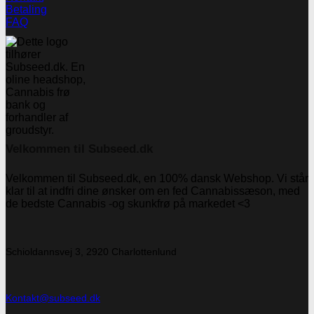
Betaling
FAQ
Velkommen til Subseed.dk
Velkommen til Subseed.dk, en 100% dansk Webshop. Vi står
klar til at indfri dine ønsker om en fed Cannabissæson, med
de bedste Cannabis -og skunkfrø på markedet <3
Schioldannsvej 3, 2920 Charlottenlund
Kontakt@subseed.dk