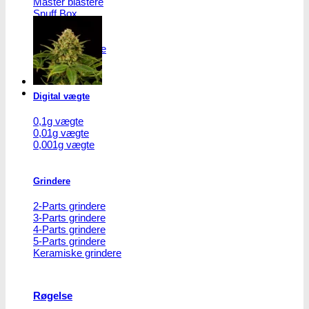
Master blastere
vare
Snuff Box
har
Snifferør
flere
Sniffesæt
varianter.
Pulverbeholdere
Mulighederne
Pulverknusere
kan
vælges
på
Digital vægte
varesiden
0,1g vægte
0,01g vægte
0,001g vægte
Grindere
2-Parts grindere
3-Parts grindere
4-Parts grindere
5-Parts grindere
Keramiske grindere
Røgelse