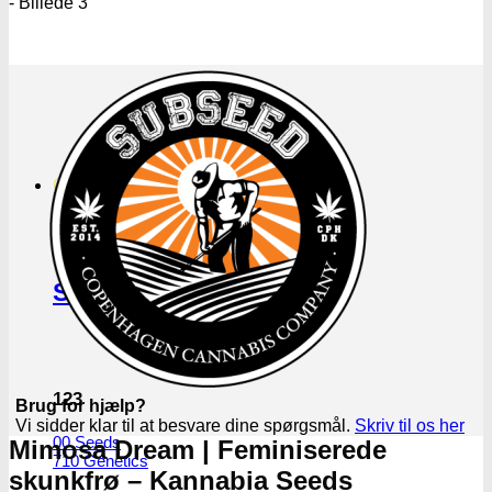
Cannabisavlere -og brands
Se Alle Brands
123
Brug for hjælp?
Vi sidder klar til at besvare dine spørgsmål.
Skriv til os her
00 Seeds
Mimosa Dream | Feminiserede
710 Genetics
skunkfrø – Kannabia Seeds