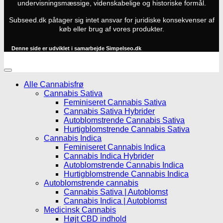
undervisningsmæssige, videnskabelige og historiske formål.
Subseed.dk påtager sig intet ansvar for juridiske konsekvenser af
køb eller brug af vores produkter.
Denne side er udviklet i samarbejde
Simpelseo.dk
Alle Cannabisfrø
Cannabis Sativa
Feminiseret Cannabis Sativa
Cannabis Sativa Hybrider
Autoblomstrende Cannabis Sativa
Hurtigblomstrende Cannabis Sativa
Cannabis Indica
Feminiseret Cannabis Indica
Cannabis Indica Hybrider
Autoblomstrende Cannabis Indica
Hurtigblomstrende Cannabis Indica
Autoblomstrende cannabis
Cannabis Sativa | Autoblomst
Cannabis Indica | Autoblomst
Medicinsk Cannabis
Højt CBD indhold