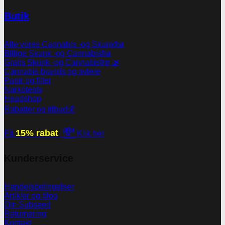
Butik
Alle vores Cannabis -og Skunkfrø
Billige Skunk -og Cannabisfrø
Gratis Skunk -og Cannabisfrø 🌿
Cannabis brands og avlere
Papir og filter
Narkotests
Headshop
Rabatter og tilbud💰
💸
15% rabat
Få
Klik her
Kunderservice
Handelsbetingelser
Artikler og blog
Om Subseed
Returnering
Kontakt