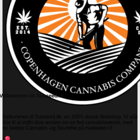
Velkommen til Subseed.dk
Velkommen til Subseed.dk, en 100% dansk Webshop. Vi står
klar til at indfri dine ønsker om en fed cannabissæson, med
de bedste Cannabis -og Skunkfrø på markedet <3