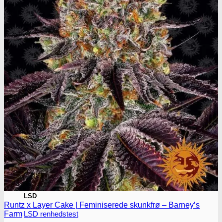
MDMA
MDMA renhedstest
Ecstasy
Ecstasy renhedstest
Heroin
Heroin renhedstest
Badesalte
Badesalte renhedstest
LSD
Runtz x Layer Cake | Feminiserede skunkfrø – Barney’s
LSD renhedstest
Farm