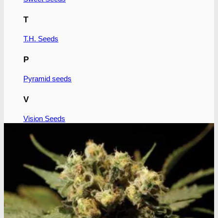
T
T.H. Seeds
P
Pyramid seeds
V
Vision Seeds
W
World of Seeds