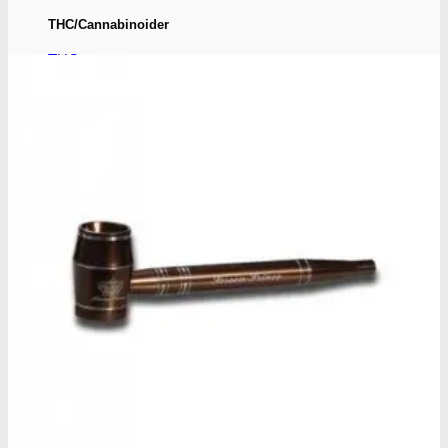
THC/Cannabinoider
THC test
Cannabinoider test
Robadope
Robadope tests
Simons tests
Test af primære aminer
URIN TESTS
Multi urin test - 3 stoffer
Multi urin test - 10 stoffer
THC urin test - 25ng/ml
THC urin test - 50ng/ml