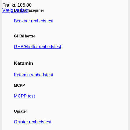
Fra:
kr.
105.00
Vælg variant
Benzodiazepiner
Dette
vare
Benzoer renhedstest
har
flere
varianter.
GHB/Hætter
Mulighederne
GHB/Hætter renhedstest
kan
vælges
på
varesiden
Ketamin
Ketamin renhedstest
MCPP
MCPP test
Opiater
Opiater renhedstest