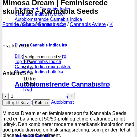
Mimosa Dream | Feminiserede
Feminiseret Cannabis Indica
skunkfrø – Kannabia Seeds
Cannabis Indica Hybrider
Autoblomstrende Cannabis Indica
Hurtigblomstrende Indica
Forside
/
Shop
/
Cannabis frø
/
Cannabis Avlere
/
K
Diverse Cannabis Indica frø
Fra:
kr.
79.00
Billige Cannabis Indica frø
Top 10 Cannabis Indica
1 frø
Cannabis Indica mix-pakker
3 frø
Cannabis Indica bulk frø
Antal frø
5 frø
10 frø
Autoblomstrende Cannabisfrø
25 frø
Ryd
Mimosa
Cannabis Indica - Autoblomst
Dream
Cannabis Sativa - Autoblomst
Tilføj Til Kurv
Køb nu
|
Feminiserede
Mimosa Dream er en feminiseret sort fra Kannabia Seeds
skunkfrø
med en balanceret 50/50-profil og et mere afrundet, roligt
-
udtryk. Den kombinerer moderne amerikansk inspiration med
Kannabia
god produktion og en frisk smagsretning, som gør den let at
Seeds
placere i et bredt sortiment.
Medicinsk Cannabis