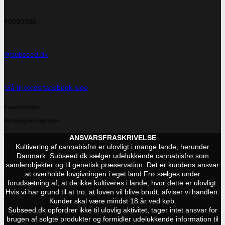
40690956
@subseed.dk
Gå til vores facebook-side
Fragtmetoder
Betalingsmuligheder
ANSVARSFRASKRIVELSE
Kultivering af cannabisfrø er ulovligt i mange lande, herunder
Danmark. Subseed.dk sælger udelukkende cannabisfrø som
samlerobjekter og til genetisk præservation. Det er kundens ansvar
at overholde lovgivningen i eget land.
Frø sælges under
forudsætning af, at de ikke kultiveres i lande, hvor dette er ulovligt.
Hvis vi har grund til at tro, at loven vil blive brudt, afviser vi handlen.
Kunder skal være mindst 18 år ved køb.
Subseed.dk opfordrer ikke til ulovlig aktivitet, tager intet ansvar for
brugen af solgte produkter og formidler udelukkende information til