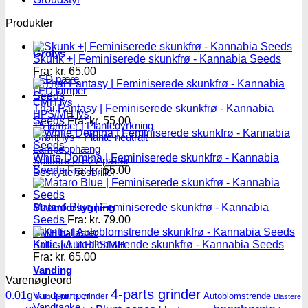
Produkter
Grolys
Skunk +| Feminiserede skunkfrø - Kannabia Seeds
Fra:
kr.
65.00
LED pære
LED lamper
CMH lys
Thai Fantasy | Feminiserede skunkfrø - Kannabia
HPS/MH lys
Seeds
Fra:
kr.
55.00
T5 lamper | Plantedyrkning
Grønt lys - Plante neutralt
Lampeophæng
White Domina | Feminiserede skunkfrø - Kannabia
Splittere til E27 pærer
Seeds
Fra:
kr.
55.00
Beskyttelsesbriller
Mataro Blue | Feminiserede skunkfrø - Kannabia
Strømforsygning
Seeds
Fra:
kr.
79.00
CMH ballaster
Kritic | Autoblomstrende skunkfrø - Kannabia Seeds
Ballaster til HPS/MH
Fra:
kr.
65.00
Vanding
Varenøgleord
4-parts grinder
Vandpumper
0.01g
Autoblomstrende
2-parts grinder
0.1g
Blastere
Vandtanke