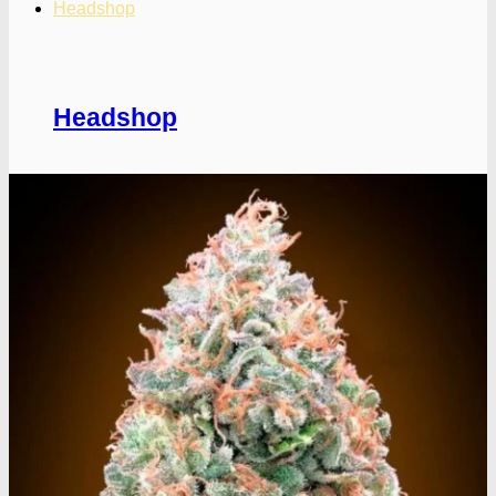
Headshop
Headshop
Jointpapir og filter
King Size Jointpapir
Slim Size Jointpapir
Cones
Filtertips
Blunt wraps
SmokersPack
Smokers Choice
Opbevaring og transport
Vacuum beholdere
Jointrør