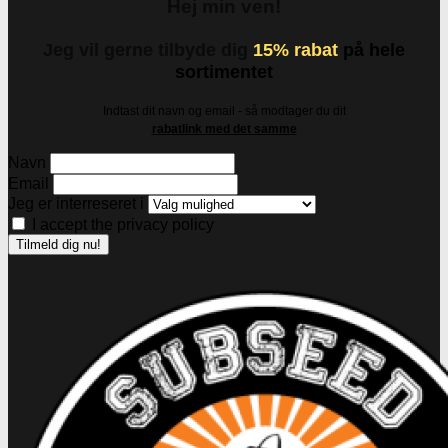
Hej min ven!
Jeg vil gerne tilbyde dig
15% rabat
på hele
sortimentet
Indtast dit navn og email - så modtager du dit
rabatlink med det samme
Navn
Email
Jeg er interreseret i
I accept the privacy policy