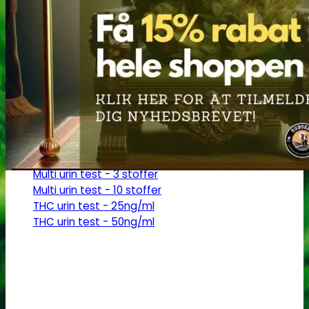
Robadope
Robadope tests
Simons tests
Test af primære aminer
URIN TESTS
Multi urin test - 3 stoffer
Multi urin test - 10 stoffer
THC urin test - 25ng/ml
THC urin test - 50ng/ml