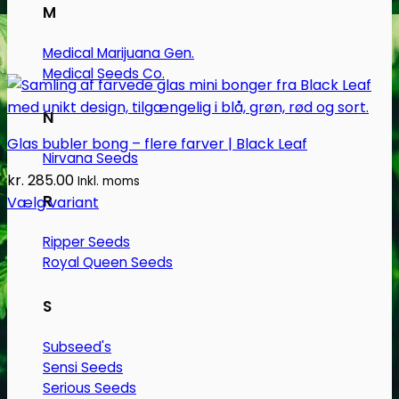
M
Medical Marijuana Gen.
Medical Seeds Co.
N
Glas bubler bong – flere farver | Black Leaf
Nirvana Seeds
kr.
285.00
Inkl. moms
R
Vælg variant
Dette
Ripper Seeds
vare
Royal Queen Seeds
har
flere
S
varianter.
Mulighederne
Subseed's
kan
Sensi Seeds
vælges
Serious Seeds