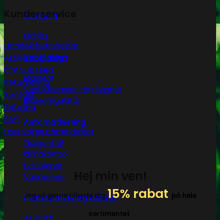
Kunderservice
Gødning
Biobizz
Handelsbetingelser
Artikler og blog
Ventilation
Om Subseed
Blæsere
Returnering
Ventilationsrør -og slanger
Kontakt
Blæseregulator
Betaling
FAQ
Automatisering
Læs vores anmeldelser
Tidskontrol
Klimakontrol
Lys skinner
Hej min ven!
Vandkølere
15% rabat
Jeg vil gerne tilbyde dig
på hele
Plantepotter og bakker
sortimentet
Air-Pot®