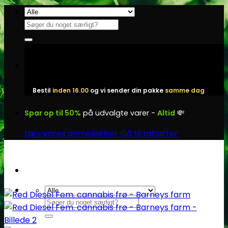
Fortsæt
til
Søg
indhold
efter:
Bestil
inden 16.00
og vi sender din pakke
samme dag
Spar op til 50%
på udvalgte varer -
Altid
💸
Læs vores anmeldelser
Gå til rabatter
Søg
efter: