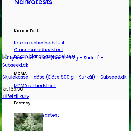
Narkotests
Kokain Tests
Kokain renhedhedstest
Crack renhedhedstest
Kokain blandingsmiddel test
MDMA
Skjulekasse – dåse (Dåse 800 g – Surkål) – Subseed.dk
MDMA renhedstest
kr.
155.00
Tilføj til kurv
Ecstasy
Ecstasy renhedstest