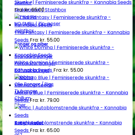
Skunk +| Feminiserede skunkfrø - Kannabia Seeds
Jointrør
Fra:
kr.
65.00
Skulekasser / Stashbox
Zip-poser
NO SMELL | Zip-poser
Jointbox
Thai Fantasy | Feminiserede skunkfrø - Kannabia
Seeds
Fra:
kr.
55.00
Bonger og piber
Standard Bonger
White Domina | Feminiserede skunkfrø -
Percolator bonger
Kannabia Seeds
Fra:
kr.
55.00
Diffusor bonger
Dabbing
Olie Bonger / Rigs
Tjubanger
Mataro Blue | Feminiserede skunkfrø - Kannabia
Chillum
Seeds
Fra:
kr.
79.00
Piber
Kritic | Autoblomstrende skunkfrø - Kannabia
Bonghoveder
Seeds
Fra:
kr.
65.00