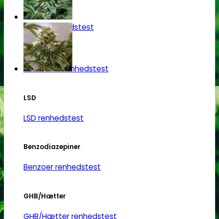
Heroin
Heroin renhedstest
Badesalte
Badesalte renhedstest
LSD
LSD renhedstest
Benzodiazepiner
Benzoer renhedstest
GHB/Hætter
GHB/Hætter renhedstest