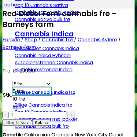
os her
Top 10 Cannabis Sativa
Red Diesel Fem. cannabis frø –
Cannabis Sativa mix-pakker
Cannabis Sativa bulk frø
Barneys farm
Cannabis Indica
Forside
/
Shop
/
Cannabis frø
/
Cannabis Avlere
/
Barneys Farm
Feminiseret Cannabis Indica
Cannabis Indica Hybrider
Autoblomstrende Cannabis Indica
Hurtigblomstrende Indica
Fra:
kr.
299.00
5 frø
Diverse Cannabis Indica frø
Stk.
10 frø
Billige Cannabis Indica frø
Ryd
Top 10 Cannabis Indica
Red
Cannabis Indica mix-pakker
Diesel
Tilføj Til Kurv
Køb nu
Cannabis Indica bulk frø
Fem.
Genetik:
Californian Orange x New York City Diesel