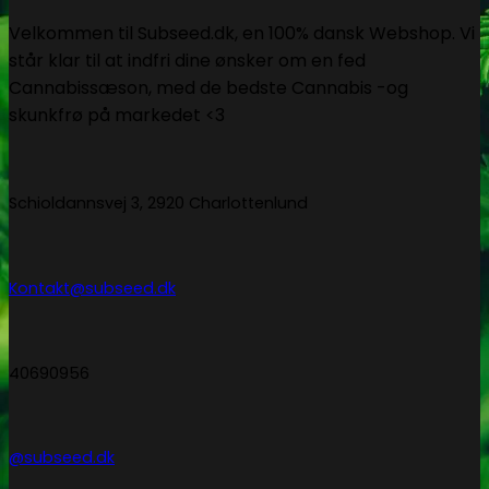
Velkommen til Subseed.dk, en 100% dansk Webshop. Vi
står klar til at indfri dine ønsker om en fed
Cannabissæson, med de bedste Cannabis -og
skunkfrø på markedet <3
Schioldannsvej 3, 2920 Charlottenlund
Kontakt@subseed.dk
40690956
@subseed.dk