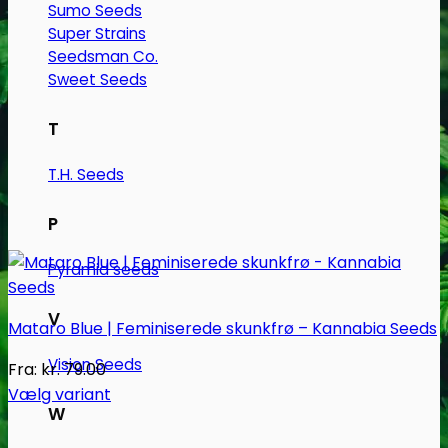
på
Sumo Seeds
varesiden
Super Strains
Seedsman Co.
Sweet Seeds
T
T.H. Seeds
P
Pyramid seeds
V
Mataro Blue | Feminiserede skunkfrø – Kannabia Seeds
Vision Seeds
Fra:
kr.
79.00
Vælg variant
W
Dette
vare