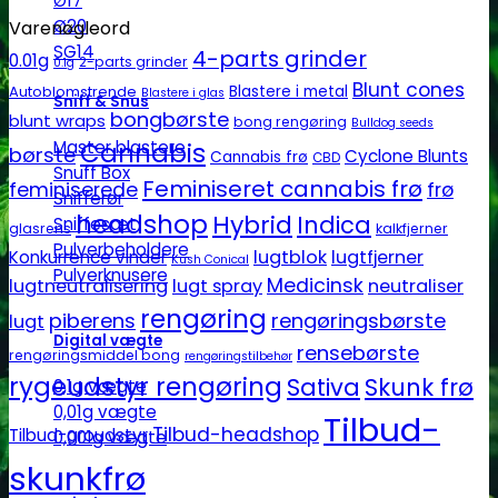
Ø17
Ø20
Varenøgleord
SG14
4-parts grinder
0.01g
2-parts grinder
0.1g
Blunt cones
Autoblomstrende
Blastere i metal
Blastere i glas
Sniff & Snus
bongbørste
blunt wraps
bong rengøring
Bulldog seeds
Master blastere
Cannabis
børste
Cyclone Blunts
Cannabis frø
CBD
Snuff Box
Feminiseret cannabis frø
feminiserede
frø
Snifferør
headshop
Hybrid
Indica
Sniffesæt
glasrens
kalkfjerner
Pulverbeholdere
lugtblok
lugtfjerner
Konkurrence vinder
Kush Conical
Pulverknusere
Medicinsk
lugtneutralisering
lugt spray
neutraliser
rengøring
piberens
rengøringsbørste
lugt
Digital vægte
rensebørste
rengøringsmiddel bong
rengøringstilbehør
rygeudstyr rengøring
Sativa
Skunk frø
0,1g vægte
0,01g vægte
Tilbud-
Tilbud-headshop
Tilbud-groudstyr
0,001g vægte
skunkfrø