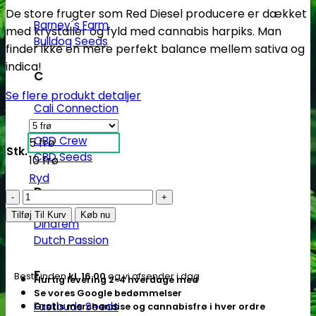
De store frugter som Red Diesel producere er dækket
Barney´s Farm
med krystaller og fyld med cannabis harpiks. Man
Bulldog Seeds
finder ikke en mere perfekt balance mellem sativa og
indica!
C
Se flere produkt detaljer
Cali Connection
CBD Botanics
CBD Crew
5 frø
Stk.
CBD Seeds
10 frø
Ryd
D
Red
Diesel
Tilføj Til Kurv
Køb nu
Dinafem
Fem.
Dutch Passion
cannabis
frø
F
Bestil inden
kl. 16.00
og vi afsender i dag
Hurtig levering 2-4 hverdage med
-
Se vores Google bedømmelser
Barneys
Fastbuds Seeds
Gratis merchandise og cannabisfrø i hver ordre