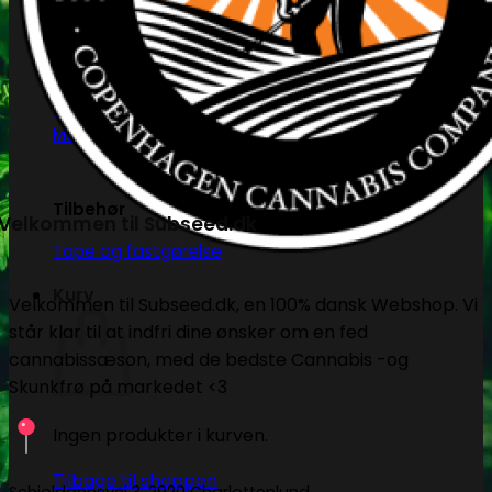
PH måling
EC måling
Co2 måling og kontrol
Temperatur og fugtighedsmålere
Målebægere og sprays
Tilbehør
Velkommen til Subseed.dk
Tape og fastgørelse
Kurv
Velkommen til Subseed.dk, en 100% dansk Webshop. Vi
står klar til at indfri dine ønsker om en fed
cannabissæson, med de bedste Cannabis -og
Skunkfrø på markedet <3
Ingen produkter i kurven.
Tilbage til shoppen
Schioldannsvej 3, 2920 Charlottenlund