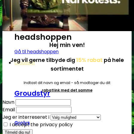
Få cannabis frø for hver
200DKK handlet i
headshoppen
Hej min ven!
Gå til headshoppen
Jeg vil gerne tilbyde dig
15% rabat
på hele
Groudstyr
sortimentet
Indtast dit navn og email - så modtager du dit
rabatlink med det samme
Groudstyr
Navn
Email
Jeg er interreseret i
Grolys
I accept the privacy policy