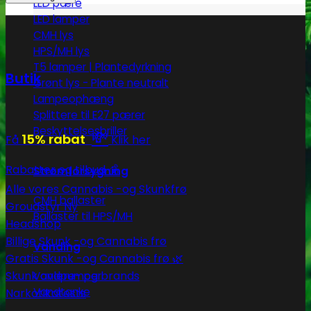
LED pære
LED lamper
CMH lys
HPS/MH lys
T5 lamper | Plantedyrkning
Butik
Grønt lys - Plante neutralt
Lampeophæng
Splittere til E27 pærer
Beskyttelsesbriller
💸
15% rabat
Få
Klik her
Rabatter og tilbud 💰
Strømforsygning
Alle vores Cannabis -og Skunkfrø
CMH ballaster
Groudstyr
Ballaster til HPS/MH
Headshop
Billige Skunk -og Cannabis frø
Vanding
Gratis Skunk -og Cannabis frø 🌿
Skunk avlere- og brands
Vandpumper
Vandtanke
Narkotikatests