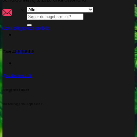
Søg
efter:
Kontakt@subseed.dk
Kasse
+
Cvr: 40690956
@subseed.dk
Fragtmetoder
Betalingsmuligheder