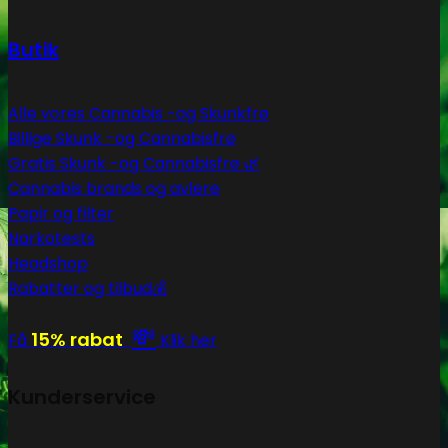
Butik
Alle vores Cannabis -og Skunkfrø
Billige Skunk -og Cannabisfrø
Gratis Skunk -og Cannabisfrø 🌿
Cannabis brands og avlere
Papir og filter
Narkotests
Headshop
Rabatter og tilbud💰
💸
15% rabat
Få
Klik her
Kunderservice