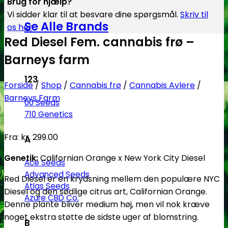
Brug for hjælp?
Vi sidder klar til at besvare dine spørgsmål.
Skriv til
Se Alle Brands
os her
Red Diesel Fem. cannabis frø –
Barneys farm
123
Forside
/
Shop
/
Cannabis frø
/
Cannabis Avlere
/
Barneys Farm
00 Seeds
710 Genetics
Fra:
kr.
299.00
A
Genetik:
Californian Orange x New York City Diesel
Ace Seeds
Advanced Seeds
Red Diesel er en krydsning mellem den populære NYC
Atlas Seeds
Diesel og den sødlige citrus art, Californian Orange.
Azure CBD Co.
Denne plante bliver medium høj, men vil nok kræve
noget ekstra støtte de sidste uger af blomstring.
B