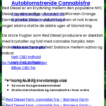
cannabis
Autoblomstrende Cannabisfrø
frø
Red Diesel er en krydsning mellem den populære NYC
-
Diesel og den sødlige citrus art, Californian Orange.
Cannabis Indica - Autoblomst
Barneys
Cannabis Sativa - Autoblomst
Denne plante bliver medium høj, men vil nok kræve
farm
noget ekstra støtte de sidste uger af blomstring.
antal
De store frugter som Red Diesel producere er dækket
med krystaller og fyld med cannabis harpiks. Man
finder ikke en mere perfekt balance mellem sativa og
Medicinsk Cannabis
indica!
Højt CBD indhold
Højt THC indhold
Se flere produkt detaljer
Billige CBD frø
Bestil inden
kl. 16.00
og vi afsender i dag
Hurtig levering 2-4 hverdage med
Se vores Google bedømmelser
Gratis merchandise og cannabisfrø i hver ordre