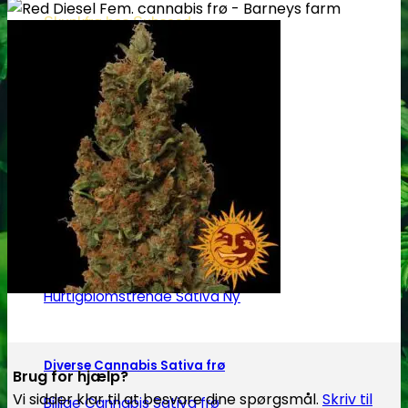
Skunkfrø hos Subseed
Alle Cannabis -og Skunkfrø
Cannabis Sativa
Feminiseret Cannabis Sativa
Cannabis Sativa Hybrider
Autoblomstrende Cannabis Sativa
Hurtigblomstrende Sativa
Diverse Cannabis Sativa frø
Brug for hjælp?
Vi sidder klar til at besvare dine spørgsmål.
Skriv til
Billige Cannabis Sativa frø