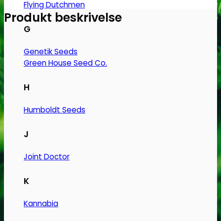
farm
Flying Dutchmen
antal
Produkt beskrivelse
G
Genetik Seeds
Green House Seed Co.
H
Humboldt Seeds
J
Joint Doctor
K
Kannabia