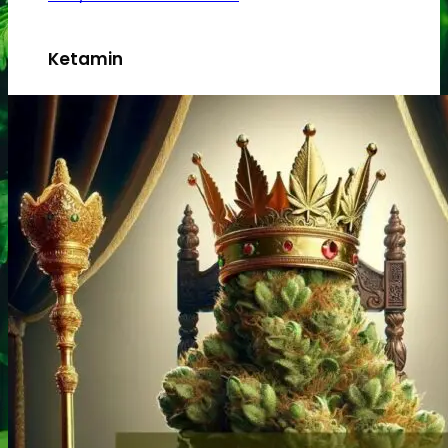
Ketamin
Ketamin renhedstest
MCPP
MCPP test
Opiater
Opiater renhedstest
THC/Cannabinoider
THC test
Cannabinoider test