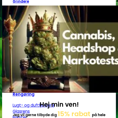
Grindere
2-Parts grindere
3-Parts grindere
4-Parts grindere
5-Parts grindere
Keramiske grindere
Røgelse
Røgelsespinde
Røgelseskegler
Salviebundter
Røgelsesholdere
Rengøring
Hej min ven!
Lugt- og duftfjernere
Glasrens
15% rabat
Jeg vil gerne tilbyde dig
på hele
Børster