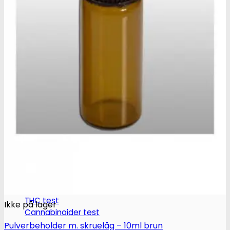
Ketamin
Ketamin renhedstest
MCPP
MCPP test
Opiater
Opiater renhedstest
THC/Cannabinoider
THC test
Ikke på lager
Cannabinoider test
Pulverbeholder m. skruelåg – 10ml brun