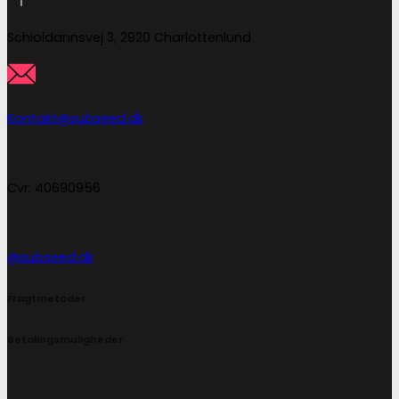
Schioldannsvej 3, 2920 Charlottenlund
Kontakt@subseed.dk
Cvr: 40690956
@subseed.dk
Fragtmetoder
Betalingsmuligheder