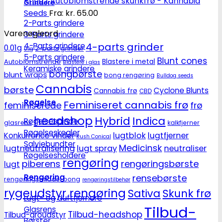
Kritic | Autoblomstrende skunkfrø - Kannabia
Grindere
Seeds
Fra:
kr.
65.00
2-Parts grindere
Varenøgleord
3-Parts grindere
4-parts grinder
4-Parts grindere
0.01g
2-parts grinder
0.1g
5-Parts grindere
Blunt cones
Autoblomstrende
Blastere i metal
Blastere i glas
Keramiske grindere
bongbørste
blunt wraps
bong rengøring
Bulldog seeds
Cannabis
børste
Cyclone Blunts
Cannabis frø
CBD
Røgelse
Feminiseret cannabis frø
feminiserede
frø
headshop
Hybrid
Indica
Røgelsespinde
glasrens
kalkfjerner
Røgelseskegler
lugtblok
lugtfjerner
Konkurrence vinder
Kush Conical
Salviebundter
Medicinsk
lugtneutralisering
lugt spray
neutraliser
Røgelsesholdere
rengøring
piberens
rengøringsbørste
lugt
rensebørste
Rengøring
rengøringsmiddel bong
rengøringstilbehør
rygeudstyr rengøring
Sativa
Skunk frø
Lugt- og duftfjernere
Tilbud-
Glasrens
Tilbud-headshop
Tilbud-groudstyr
Børster