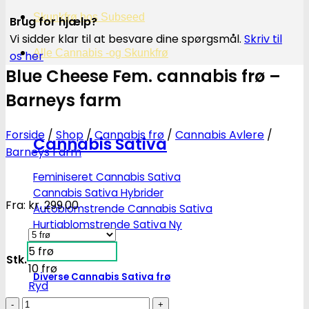
Skunkfrø hos Subseed
Brug for hjælp?
Vi sidder klar til at besvare dine spørgsmål.
Skriv til
Alle Cannabis -og Skunkfrø
os her
Blue Cheese Fem. cannabis frø –
Barneys farm
Forside
/
Shop
/
Cannabis frø
/
Cannabis Avlere
/
Cannabis Sativa
Barneys Farm
Feminiseret Cannabis Sativa
Cannabis Sativa Hybrider
Fra:
kr.
299.00
Autoblomstrende Cannabis Sativa
Hurtigblomstrende Sativa
5 frø
Stk.
10 frø
Diverse Cannabis Sativa frø
Ryd
Blue
Billige Cannabis Sativa frø