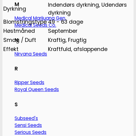
M
Indendørs dyrkning, Udendørs
Dyrkning
dyrkning
Medical Marijuana Gen.
Blomstringstype
49 - 63 dage
Medical Seeds Co.
Høstmåned
September
N
Smag / Duft
Kraftig, Frugtig
Effekt
Kraftfuld, afslappende
Nirvana Seeds
R
Ripper Seeds
Royal Queen Seeds
S
Subseed's
Sensi Seeds
Serious Seeds