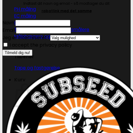
Indtast dit navn og email - så modtager du dit
PH måling
rabatlink med det samme
EC måling
Navn
Co2 måling og kontrol
Temperatur og fugtighedsmålere
Email
Målebægere og sprays
Jeg er interreseret i
I accept the privacy policy
Tilbehør
Tape og fastgørelse
Kurv
Ingen produkter i kurven.
Tilbage til shoppen