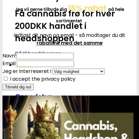
15% rabat
Jeg vil gerne tilbyde dig
på hele
Få cannabis frø for hver
sortimentet
200DKK handlet i
Indtast dit navn og email - så modtager du dit
headshoppen
rabatlink med det samme
Gå til headshoppen
Navn
Email
Groudstyr
Jeg er interreseret i
I accept the privacy policy
Groudstyr
Grolys