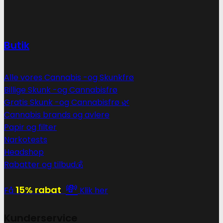
Butik
Alle vores Cannabis -og Skunkfrø
Billige Skunk -og Cannabisfrø
Gratis Skunk -og Cannabisfrø 🌿
Cannabis brands og avlere
Papir og filter
Narkotests
Headshop
Rabatter og tilbud💰
💸
15% rabat
Få
Klik her
Kunderservice