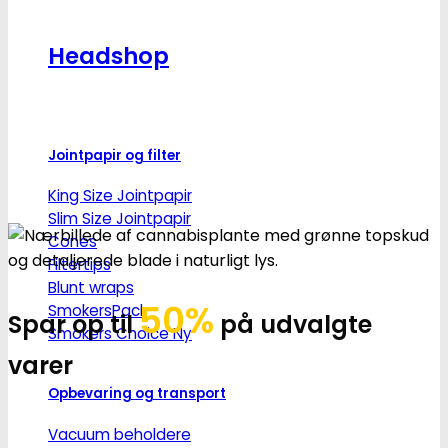
Headshop
Jointpapir og filter
King Size Jointpapir
Slim Size Jointpapir
Cones
Filtertips
Blunt wraps
50%
SmokersPack
Spar op til
på udvalgte
Smokers Choice
varer
Opbevaring og transport
Vacuum beholdere