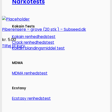
Narkotests
Kokain Tests
Piberensere – grove (20 stk.) – Subseed.dk
Kokain renhedhedstest
kr.
5.00
Crack renhedhedstest
Tilføj til kurv
Kokain blandingsmiddel test
MDMA
MDMA renhedstest
Ecstasy
Ecstasy renhedstest