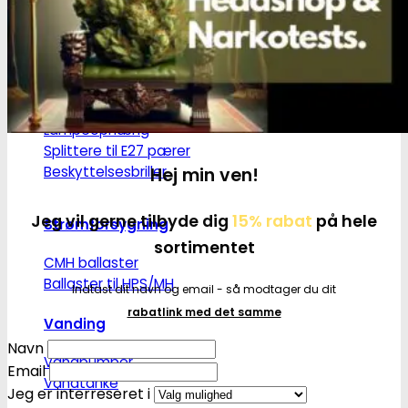
LED pære
LED lamper
CMH lys
HPS/MH lys
T5 lamper | Plantedyrkning
Grønt lys - Plante neutralt
Lampeophæng
Splittere til E27 pærer
Beskyttelsesbriller
Hej min ven!
Jeg vil gerne tilbyde dig
15% rabat
på hele
Strømforsygning
sortimentet
CMH ballaster
Ballaster til HPS/MH
Indtast dit navn og email - så modtager du dit
rabatlink med det samme
Vanding
Navn
Vandpumper
Email
Vandtanke
Jeg er interreseret i