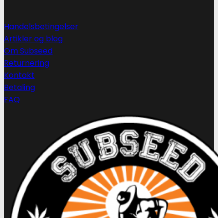
Handelsbetingelser
Artikler og blog
Om Subseed
Returnering
Kontakt
Betaling
FAQ