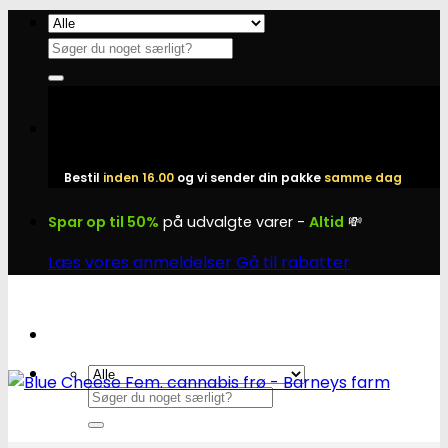
Fortsæt
til
Søg
indhold
efter:
Bestil
inden 16.00
og vi sender din pakke
samme dag
Spar op til 50%
på udvalgte varer -
Altid
💸
Læs vores anmeldelser
Gå til rabatter
Søg
efter: