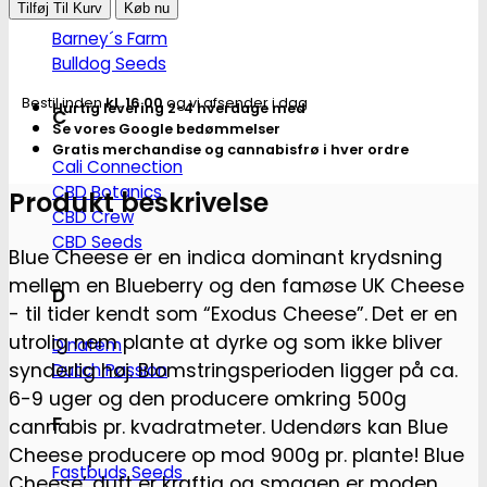
Cheese
Tilføj Til Kurv
Køb nu
Fem.
Barney´s Farm
cannabis
Bulldog Seeds
frø
Bestil inden
kl. 16.00
og vi afsender i dag
Hurtig levering 2-4 hverdage med
-
C
Se vores Google bedømmelser
Barneys
Gratis merchandise og cannabisfrø i hver ordre
Cali Connection
farm
CBD Botanics
antal
Produkt beskrivelse
CBD Crew
CBD Seeds
Blue Cheese er en indica dominant krydsning
mellem en Blueberry og den famøse UK Cheese
D
- til tider kendt som “Exodus Cheese”.
Det er en
utrolig nem plante at dyrke og som ikke bliver
Dinafem
synderlig høj. Blomstringsperioden ligger på ca.
Dutch Passion
6-9 uger og den producere omkring 500g
F
cannabis pr. kvadratmeter. Udendørs kan Blue
Cheese producere op mod 900g pr. plante!
Blue
Fastbuds Seeds
Cheese’ duft er kraftig og smagen er moden