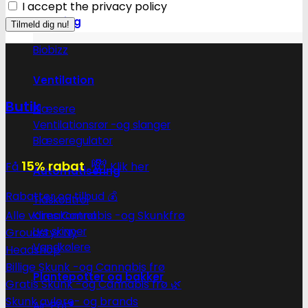
I accept the privacy policy
Gødning
Biobizz
Ventilation
Butik
Blæsere
Ventilationsrør -og slanger
Blæseregulator
💸
15% rabat
Få
Klik her
Automatisering
Rabatter og tilbud 💰
Tidskontrol
Alle vores Cannabis -og Skunkfrø
Klimakontrol
Lys skinner
Groudstyr
Vandkølere
Headshop
Billige Skunk -og Cannabis frø
Plantepotter og bakker
Gratis Skunk -og Cannabis frø 🌿
Skunk avlere- og brands
Air-Pot®