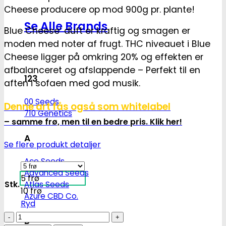
Cheese producere op mod 900g pr. plante!
Se Alle Brands
Blue Cheese’ duft er kraftig og smagen er
moden med noter af frugt. THC niveauet i Blue
Cheese ligger på omkring 20% og effekten er
afbalanceret og afslappende – Perfekt til en
123
aften i sofaen med god musik.
00 Seeds
Denne art fås også som whitelabel
710 Genetics
– samme frø, men til en bedre pris. Klik her!
A
Se flere produkt detaljer
Ace Seeds
Advanced Seeds
5 frø
Stk.
Atlas Seeds
10 frø
Azure CBD Co.
Ryd
Blue
B