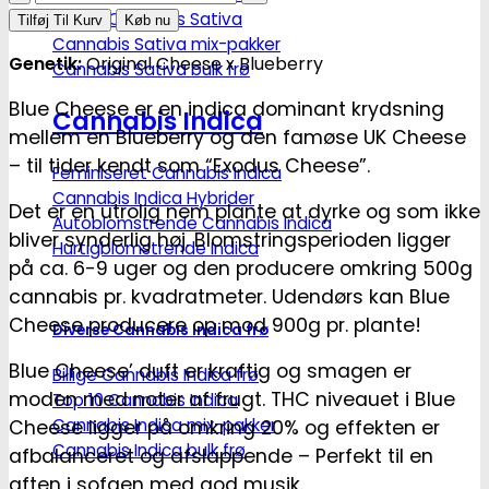
Cheese
Top 10 Cannabis Sativa
Tilføj Til Kurv
Køb nu
Cannabis Sativa mix-pakker
Fem.
Genetik:
Original Cheese x Blueberry
Cannabis Sativa bulk frø
cannabis
frø
Blue Cheese er en indica dominant krydsning
Cannabis Indica
-
mellem en Blueberry og den famøse UK Cheese
Barneys
– til tider kendt som “Exodus Cheese”.
Feminiseret Cannabis Indica
farm
Cannabis Indica Hybrider
antal
Det er en utrolig nem plante at dyrke og som ikke
Autoblomstrende Cannabis Indica
bliver synderlig høj. Blomstringsperioden ligger
Hurtigblomstrende Indica
på ca. 6-9 uger og den producere omkring 500g
cannabis pr. kvadratmeter. Udendørs kan Blue
Cheese producere op mod 900g pr. plante!
Diverse Cannabis Indica frø
Blue Cheese’ duft er kraftig og smagen er
Billige Cannabis Indica frø
moden med noter af frugt. THC niveauet i Blue
Top 10 Cannabis Indica
Cannabis Indica mix-pakker
Cheese ligger på omkring 20% og effekten er
Cannabis Indica bulk frø
afbalanceret og afslappende – Perfekt til en
aften i sofaen med god musik.