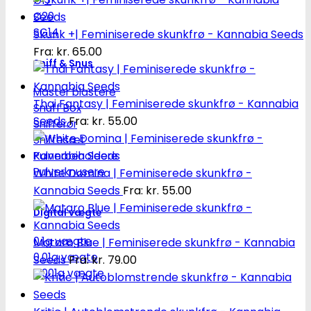
Ø17
Ø20
SG14
Skunk +| Feminiserede skunkfrø - Kannabia Seeds
Fra:
kr.
65.00
Sniff & Snus
Master blastere
Thai Fantasy | Feminiserede skunkfrø - Kannabia
Snuff Box
Seeds
Fra:
kr.
55.00
Snifferør
Sniffesæt
Pulverbeholdere
Pulverknusere
White Domina | Feminiserede skunkfrø -
Kannabia Seeds
Fra:
kr.
55.00
Digital vægte
0,1g vægte
Mataro Blue | Feminiserede skunkfrø - Kannabia
0,01g vægte
Seeds
Fra:
kr.
79.00
0,001g vægte