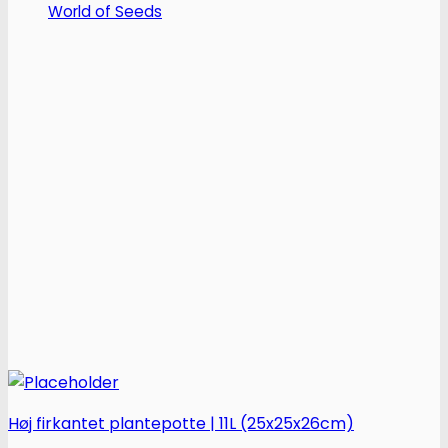
World of Seeds
varianter.
Mulighederne
kan
vælges
på
varesiden
Høj firkantet plantepotte | 11L (25x25x26cm)