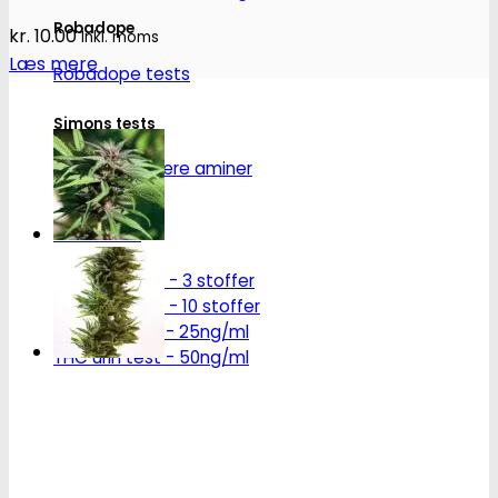
Robadope
kr.
10.00
Inkl. moms
Læs mere
Robadope tests
Simons tests
Test af primære aminer
URIN TESTS
Multi urin test - 3 stoffer
Multi urin test - 10 stoffer
THC urin test - 25ng/ml
THC urin test - 50ng/ml