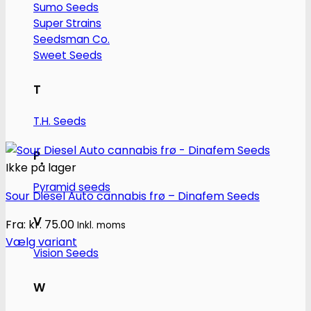
Sumo Seeds
Super Strains
Seedsman Co.
Sweet Seeds
T
T.H. Seeds
P
Ikke på lager
Pyramid seeds
Sour Diesel Auto cannabis frø – Dinafem Seeds
V
Fra:
kr.
75.00
Inkl. moms
Vælg variant
Vision Seeds
Dette
vare
W
har
flere