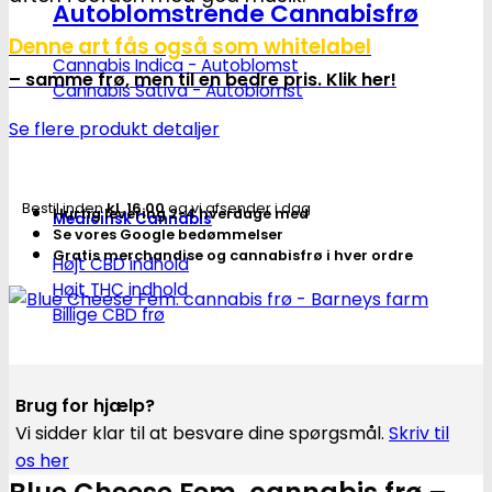
Autoblomstrende Cannabisfrø
Denne art fås også som whitelabel
Cannabis Indica - Autoblomst
– samme frø, men til en bedre pris. Klik her!
Cannabis Sativa - Autoblomst
Se flere produkt detaljer
Bestil inden
kl. 16.00
og vi afsender i dag
Hurtig levering 2-4 hverdage med
Medicinsk Cannabis
Se vores Google bedømmelser
Gratis merchandise og cannabisfrø i hver ordre
Højt CBD indhold
Højt THC indhold
Billige CBD frø
Brug for hjælp?
Vi sidder klar til at besvare dine spørgsmål.
Skriv til
os her