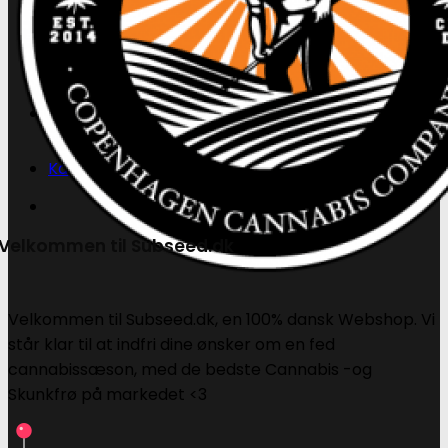
Søg
efter:
Kasse
+
Velkommen til Subseed.dk
Velkommen til Subseed.dk, en 100% dansk Webshop. Vi
står klar til at indfri dine ønsker om en fed
cannabissæson, med de bedste Cannabis -og
Skunkfrø på markedet <3