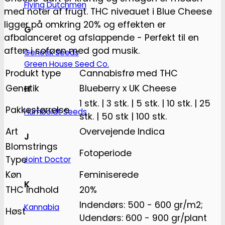
Flying Dutchmen
med noter af frugt. THC niveauet i Blue Cheese
ligger på omkring 20% og effekten er
G
afbalanceret og afslappende - Perfekt til en
aften i sofaen med god musik.
Genetik Seeds
Green House Seed Co.
Produkt type
Cannabisfrø med THC
Genetik
Blueberry x UK Cheese
H
1 stk. | 3 stk. | 5 stk. | 10 stk. | 25
Pakkestørrelse
Humboldt Seeds
stk. | 50 stk | 100 stk.
Art
Overvejende Indica
J
Blomstrings
Fotoperiode
Type
Joint Doctor
Køn
Feminiserede
K
THC Indhold
20%
Indendørs: 500 - 600 gr/m2;
Kannabia
Høst
Udendørs: 600 - 900 gr/plant