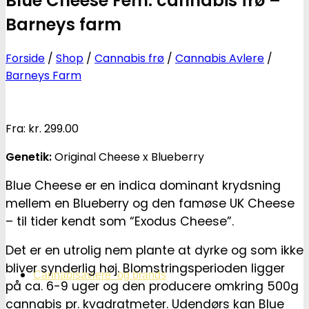
Blue Cheese Fem. cannabis frø –
Barneys farm
Forside
/
Shop
/
Cannabis frø
/
Cannabis Avlere
/
Barneys Farm
Fra:
kr.
299.00
Genetik:
Original Cheese x Blueberry
Blue Cheese er en indica dominant krydsning
mellem en Blueberry og den famøse UK Cheese
– til tider kendt som “Exodus Cheese”.
Det er en utrolig nem plante at dyrke og som ikke
bliver synderlig høj. Blomstringsperioden ligger
Cannabisavlere -og brands
på ca. 6-9 uger og den producere omkring 500g
cannabis pr. kvadratmeter. Udendørs kan Blue