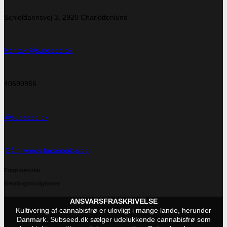
Schioldannsvej 3, 2920 Charlottenlund
Kontakt@subseed.dk
40690956
@subseed.dk
Gå til vores facebook-side
Fragtmetoder
Betalingsmuligheder
ANSVARSFRASKRIVELSE
Kultivering af cannabisfrø er ulovligt i mange lande, herunder
Danmark. Subseed.dk sælger udelukkende cannabisfrø som