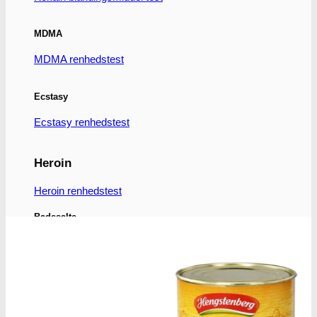
MDMA
MDMA renhedstest
Ecstasy
Ecstasy renhedstest
Heroin
Heroin renhedstest
Badesalte
Badesalte renhedstest
LSD
LSD renhedstest