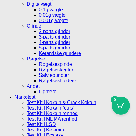
Digitalvægt
0.1g vægte
0.01g vægte
0.001g vægte
Grinder
2-parts grinder
3-parts grinder
4-parts grinder
5-parts grinder
Keramiske grindere
Røgelse
Røgelsespinde
Røgelseskegler
Salviebundter
Røgelsesholdere
Andet
Lightere
Narkotest
0
Test Kit | Kokain & Crack Kokain
Test Kit | Kokain “cuts”
Test Kit | Kokain renhed
Test Kit | MDMA renhed
Test Kit | LSD
Test Kit | Ketamin
Test Kit | Ecstasy