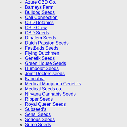
Azure CBD Co.
Barneys Farm
Bulldog Seeds
Cali Connection
CBD Botanics
CBD Crew
CBD Seeds
Dinafem Seeds
Dutch Passion Seeds
FastBuds Seeds
Flying Dutchmen
Genetik Seeds
Green House Seeds
Humboldt Seeds
Joint Doctors seeds
Kannabia
Medical Marijuana Genetics
Medical Seeds co.
Nirvana Cannabis Seeds
Ripper Seeds
Royal Queen Seeds
Subseed’s
Sensi Seeds
Serious Seeds
Sumo Seeds