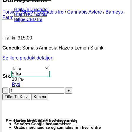
Højt CBD indhold
Forside
/
Shop
/
Cannabis frø
/
Cannabis Avlere
/
Barneys
Højt THC indhold
Farm
Billige CBD frø
Fra:
kr.
315.00
Genetik:
Soma’s Amnesia Haze x Lemon Skunk.
Se flere produkt detaljer
5 frø
Stk.
10 frø
Ryd
Amnesia
Lemon
Tilføj Til Kurv
Køb nu
Fem.
cannabis
frø
-
Hurtig levering 2-4 hverdage med
Bestil inden
kl. 16.00
og vi afsender i dag
Barneys
Se vores Google bedømmelser
farm
Gratis merchandise og cannabisfrø i hver ordre