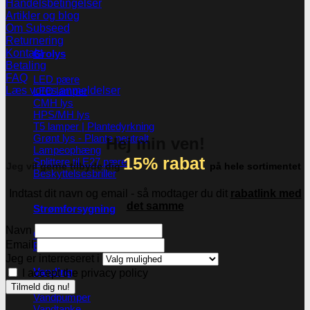
Handelsbetingelser
Artikler og blog
Om Subseed
Returnering
Kontakt
Grolys
Betaling
FAQ
LED pære
Læs vores anmeldelser
LED lamper
CMH lys
HPS/MH lys
T5 lamper | Plantedyrkning
Grønt lys - Plante neutralt
Hej min ven!
Lampeophæng
15% rabat
Splittere til E27 pærer
Jeg vil gerne tilbyde dig
på hele sortimentet
Beskyttelsesbriller
Indtast dit navn og email - så modtager du dit
rabatlink med
det samme
Strømforsygning
Navn
CMH ballaster
Email
Ballaster til HPS/MH
Jeg er interreseret i
Vanding
I accept the privacy policy
Vandpumper
Vandtanke