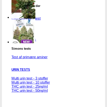
THC/Cannabinoider
THC test
Cannabinoider test
Robadope
Robadope tests
Simons tests
Test af primære aminer
URIN TESTS
Multi urin test - 3 stoffer
Multi urin test - 10 stoffer
THC urin test - 25ng/ml
THC urin test - 50ng/ml