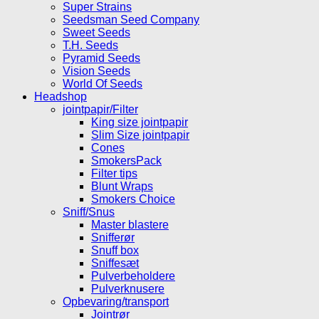
Super Strains
Seedsman Seed Company
Sweet Seeds
T.H. Seeds
Pyramid Seeds
Vision Seeds
World Of Seeds
Headshop
jointpapir/Filter
King size jointpapir
Slim Size jointpapir
Cones
SmokersPack
Filter tips
Blunt Wraps
Smokers Choice
Sniff/Snus
Master blastere
Snifferør
Snuff box
Sniffesæt
Pulverbeholdere
Pulverknusere
Opbevaring/transport
Jointrør