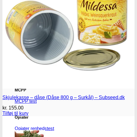
Benzodiazepiner
Benzoer renhedstest
GHB/Hætter
GHB/Hætter renhedstest
Ketamin
Ketamin renhedstest
MCPP
Skjulekasse – dåse (Dåse 800 g – Surkål) – Subseed.dk
MCPP test
kr.
155.00
Tilføj til kurv
Opiater
Opiater renhedstest