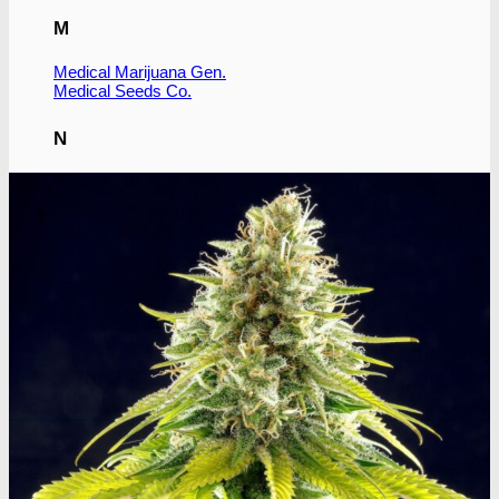
M
Medical Marijuana Gen.
Medical Seeds Co.
N
Nirvana Seeds
R
Ripper Seeds
Royal Queen Seeds
S
Subseed's
Sensi Seeds
Serious Seeds
Sumo Seeds
Super Strains
Seedsman Co.
Sweet Seeds