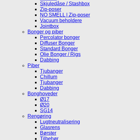
Skjuledåse / Stashbox
Zip-poser
NO SMELL | Zip-poser
Vacuum beholdere
Jointbox
Bonger og piber
Percolator bonger
Diffuser Bonger
Standard Bonger
Olie Bonger / Rigs
Dabbing
Piber
Tjubanger
Chillum
Tjubanger
Dabbing
Bonghoveder
Ø17
Ø20
SG14
Rengøring
Lugtneutralisering
Glasrens
Børster
Tilbehør