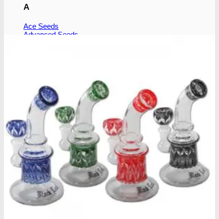
A
Ace Seeds
Advanced Seeds
Atlas Seeds
Azure CBD Co.
B
Barney´s Farm
Bulldog Seeds
C
Cali Connection
CBD Botanics
CBD Crew
CBD Seeds
D
Dinafem
Dutch Passion