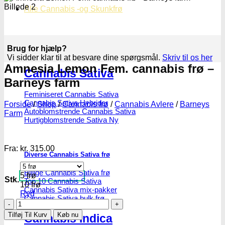
Alle Cannabis -og Skunkfrø
Brug for hjælp?
Vi sidder klar til at besvare dine spørgsmål.
Skriv til os her
Amnesia Lemon Fem. cannabis frø –
Cannabis Sativa
Barneys farm
Feminiseret Cannabis Sativa
Cannabis Sativa Hybrider
Forside
/
Shop
/
Cannabis frø
/
Cannabis Avlere
/
Barneys
Autoblomstrende Cannabis Sativa
Farm
Hurtigblomstrende Sativa
Fra:
kr.
315.00
Diverse Cannabis Sativa frø
Billige Cannabis Sativa frø
5 frø
Stk.
Top 10 Cannabis Sativa
10 frø
Cannabis Sativa mix-pakker
Ryd
Cannabis Sativa bulk frø
Amnesia
Lemon
Tilføj Til Kurv
Køb nu
Cannabis Indica
Fem.