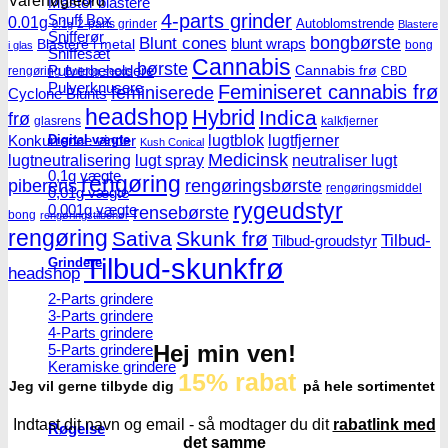
Varenøgleord
Master blastere
4-parts grinder
Snuff Box
0.01g
Autoblomstrende
2-parts grinder
0.1g
Blastere
Snifferør
Blunt cones
bongbørste
blunt wraps
Blastere i metal
bong
i glas
Sniffesæt
Cannabis
børste
Pulverbeholdere
Cannabis frø
rengøring
CBD
Bulldog seeds
Pulverknusere
Feminiseret cannabis frø
feminiserede
Cyclone Blunts
headshop
Hybrid
Indica
frø
glasrens
kalkfjerner
lugtblok
lugtfjerner
Konkurrence vinder
Digital vægte
Kush Conical
Medicinsk
lugtneutralisering
lugt spray
neutraliser lugt
0,1g vægte
rengøring
piberens
rengøringsbørste
rengøringsmiddel
0,01g vægte
rygeudstyr
0,001g vægte
rensebørste
bong
rengøringstilbehør
rengøring
Sativa
Skunk frø
Tilbud-
Tilbud-groudstyr
Tilbud-skunkfrø
Grindere
headshop
2-Parts grindere
3-Parts grindere
4-Parts grindere
Hej min ven!
5-Parts grindere
Keramiske grindere
15% rabat
Jeg vil gerne tilbyde dig
på hele sortimentet
Indtast dit navn og email - så modtager du dit
rabatlink med
Røgelse
det samme