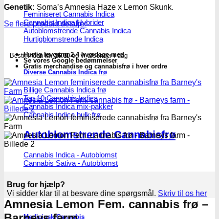
cannabis
Genetik:
Soma’s Amnesia Haze x Lemon Skunk.
frø
Feminiseret Cannabis Indica
Cannabis Indica Hybrider
-
Se flere produkt detaljer
Autoblomstrende Cannabis Indica
Barneys
Hurtigblomstrende Indica
farm
antal
Hurtig levering 2-4 hverdage med
Bestil inden
kl. 16.00
og vi afsender i dag
Se vores Google bedømmelser
Gratis merchandise og cannabisfrø i hver ordre
Diverse Cannabis Indica frø
Billige Cannabis Indica frø
Top 10 Cannabis Indica
Cannabis Indica mix-pakker
Cannabis Indica bulk frø
Autoblomstrende Cannabisfrø
Cannabis Indica - Autoblomst
Cannabis Sativa - Autoblomst
Brug for hjælp?
Vi sidder klar til at besvare dine spørgsmål.
Skriv til os her
Amnesia Lemon Fem. cannabis frø –
Barneys farm
Medicinsk Cannabis