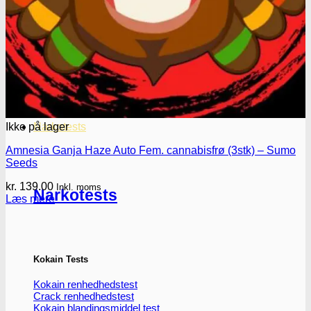
Oplev ALLe vores
brands lige her
Gå til brands
Ikke på lager
Narkotests
Amnesia Ganja Haze Auto Fem. cannabisfrø (3stk) – Sumo
Seeds
kr.
139.00
Inkl. moms
Narkotests
Læs mere
Kokain Tests
Kokain renhedhedstest
Crack renhedhedstest
Kokain blandingsmiddel test