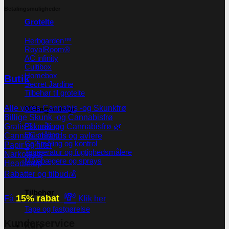
Betalingsmuligheder
Grotelte
Herbgarden™
RoyalRoom®
AC infinity
Cultibox
Homebox
Butik
Secret Jardine
Tilbehør til grotelte
Alle vores Cannabis -og Skunkfrø
Målingsudstyr
Billige Skunk -og Cannabisfrø
PH måling
Gratis Skunk -og Cannabisfrø 🌿
EC måling
Cannabis brands og avlere
Co2 måling og kontrol
Papir og filter
Temperatur og fugtighedsmålere
Narkotests
Målebægere og sprays
Headshop
Rabatter og tilbud💰
Tilbehør
💸
15% rabat
Få
Klik her
Tape og fastgørelse
Kunderservice
Kurv