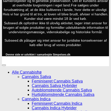
samlerobjekter og til genetisk præservation. Det er kundens ansvar
at overholde lovgivningen i eget land.
Frø sælges under
forudsætning af, at de ikke kultiveres i lande, hvor dette er ulovligt.
Hvis vi har grund til at tro, at loven vil blive brudt, afviser vi handlen.
Kunder skal være mindst 18 år ved køb.
Subseed.dk opfordrer ikke til ulovlig aktivitet, tager intet ansvar for
brugen af solgte produkter og formidler udelukkende information til
undervisningsmæssige, videnskabelige og historiske formål.
Subseed.dk påtager sig intet ansvar for juridiske konsekvenser af
køb eller brug af vores produkter.
Denne side er udviklet i samarbejde
Simpelseo.dk
Alle Cannabisfrø
Cannabis Sativa
Feminiseret Cannabis Sativa
Cannabis Sativa Hybrider
Autoblomstrende Cannabis Sativa
Hurtigblomstrende Cannabis Sativa
Cannabis Indica
Feminiseret Cannabis Indica
Cannabis Indica Hybrider