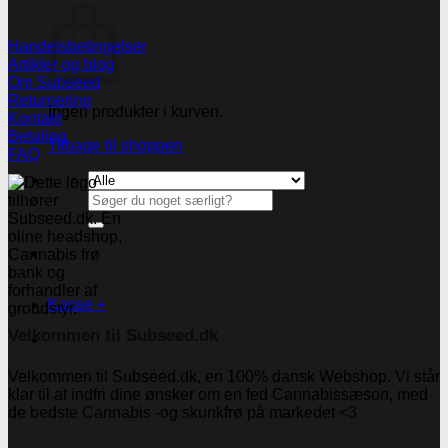
Handelsbetingelser
Artikler og blog
Om Subseed
Returnering
Ingen produkter i kurven.
Kontakt
Betaling
Tilbage til shoppen
FAQ
Søg
efter:
Kasse
+
Velkommen til Subseed.dk
Velkommen til Subseed.dk, en 100% dansk Webshop. Vi står
klar til at indfri dine ønsker om en fed Cannabissæson, med
de bedste Cannabis -og skunkfrø på markedet <3