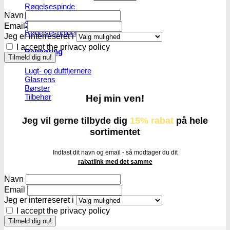
Røgelsespinde
Røgelseskegler
Navn
Salviebundter
Email
Røgelsesholdere
Jeg er interreseret i
I accept the privacy policy
Rengøring
Lugt- og duftfjernere
Glasrens
Børster
Tilbehør
Hej min ven!
Jeg vil gerne tilbyde dig
15% rabat
på hele
sortimentet
Indtast dit navn og email - så modtager du dit
rabatlink med det samme
Navn
Email
Jeg er interreseret i
I accept the privacy policy