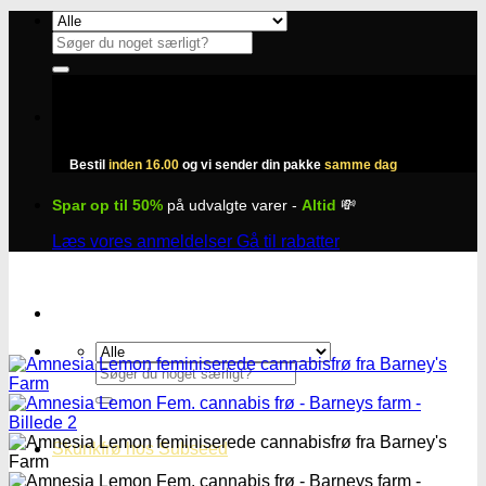
Fortsæt
til
Søg
indhold
efter:
Bestil
inden 16.00
og vi sender din pakke
samme dag
Spar op til 50%
på udvalgte varer -
Altid
💸
Læs vores anmeldelser
Gå til rabatter
Søg
efter:
Skunkfrø hos Subseed