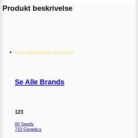
antal
Produkt beskrivelse
Cannabisavlere -og brands
Se Alle Brands
123
00 Seeds
710 Genetics