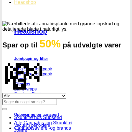
Headshop
Headshop
50%
Spar op til
på udvalgte varer
💸
Jointpapir og filter
King Size Jointpapir
Slim Size Jointpapir
Cones
Filtertips
Blunt wraps
SmokersPack
Se alle tilbud her
Smokers Choice
Søg
efter:
Opbevaring og transport
Skunkfrø hos Subseed
Alle Cannabis -og Skunkfrø
Vacuum beholdere
Cannabisavlere -og brands
Jointrør