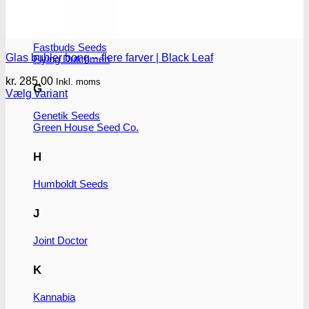
F
Fastbuds Seeds
Glas bubler bong – flere farver | Black Leaf
Flying Dutchmen
kr.
285.00
Inkl. moms
G
Vælg variant
Dette
Genetik Seeds
vare
Green House Seed Co.
har
flere
varianter.
H
Mulighederne
kan
Humboldt Seeds
vælges
på
J
varesiden
Joint Doctor
K
Kannabia