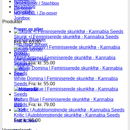
Narkotests
Skulekasser / Stashbox
Headshop
Zip-poser
Groudstyr
NO SMELL | Zip-poser
Jointbox
Produkter
Bonger og piber
Skunk +| Feminiserede skunkfrø - Kannabia Seeds
Standard Bonger
Fra:
kr.
65.00
Percolator bonger
Diffusor bonger
Dabbing
Thai Fantasy | Feminiserede skunkfrø - Kannabia
Olie Bonger / Rigs
Seeds
Fra:
kr.
55.00
Tjubanger
Chillum
Piber
White Domina | Feminiserede skunkfrø - Kannabia
Seeds
Fra:
kr.
55.00
Bonghoveder
Mataro Blue | Feminiserede skunkfrø - Kannabia
Ø17
Ø20
Seeds
Fra:
kr.
79.00
SG14
Kritic | Autoblomstrende skunkfrø - Kannabia Seeds
Fra:
kr.
65.00
Sniff & Snus