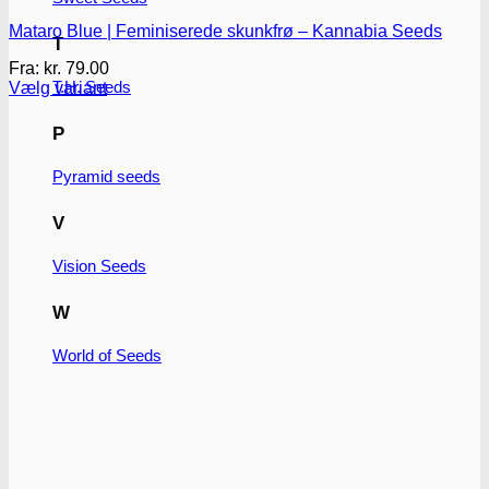
Mataro Blue | Feminiserede skunkfrø – Kannabia Seeds
T
Fra:
kr.
79.00
T.H. Seeds
Vælg variant
Dette
vare
P
har
flere
Pyramid seeds
varianter.
Mulighederne
V
kan
vælges
på
Vision Seeds
varesiden
W
World of Seeds