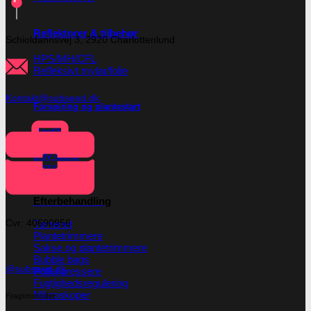
Reflektorer & tilbehør
Schioldannsvej 3, 2920 Charlottenlund
HPS/MH/CFL
Refleksivt mylar/folie
Kontakt@subseed.dk
Forspiring og plantestart
Root!t
Root Riot
Jiffy disks
Eazy Plugs
Grodan
Efterbehandling
Cvr: 40690956
Tørrenet
Plantetrimmere
Sakse og plantetrimmere
Bubble bags
@subseed.dk
Pollenpressere
Fugtighedsregulering
Mikroskoper
Fragtmetoder