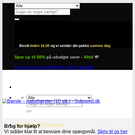
Fortsæt
til
Søg
indhold
efter:
Bestil
inden 16.00
og vi sender din pakke
samme dag
Spar op til 50%
på udvalgte varer -
Altid
💸
Læs vores anmeldelser
Gå til rabatter
Søg
efter:
Skunkfrø hos Subseed
Brug for hjælp?
Vi sidder klar til at besvare dine spørgsmål.
Skriv til os her