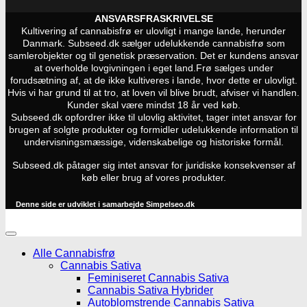
ANSVARSFRASKRIVELSE
Kultivering af cannabisfrø er ulovligt i mange lande, herunder
Danmark. Subseed.dk sælger udelukkende cannabisfrø som
samlerobjekter og til genetisk præservation. Det er kundens ansvar
at overholde lovgivningen i eget land.
Frø sælges under
forudsætning af, at de ikke kultiveres i lande, hvor dette er ulovligt.
Hvis vi har grund til at tro, at loven vil blive brudt, afviser vi handlen.
Kunder skal være mindst 18 år ved køb.
Subseed.dk opfordrer ikke til ulovlig aktivitet, tager intet ansvar for
brugen af solgte produkter og formidler udelukkende information til
undervisningsmæssige, videnskabelige og historiske formål.
Subseed.dk påtager sig intet ansvar for juridiske konsekvenser af
køb eller brug af vores produkter.
Denne side er udviklet i samarbejde
Simpelseo.dk
Alle Cannabisfrø
Cannabis Sativa
Feminiseret Cannabis Sativa
Cannabis Sativa Hybrider
Autoblomstrende Cannabis Sativa