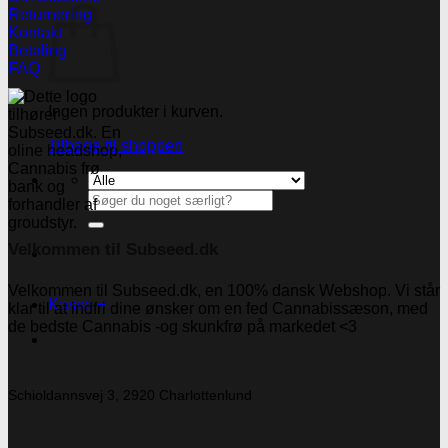
Returnering
Kontakt
Betaling
FAQ
Ingen produkter i kurven.
Tilbage til shoppen
Søg
efter:
Velkommen til Subseed.dk
Velkommen til Subseed.dk, en 100% dansk Webshop. Vi står
Kasse
+
klar til at indfri dine ønsker om en fed Cannabissæson, med
de bedste Cannabis -og skunkfrø på markedet <3
Schioldannsvej 3, 2920 Charlottenlund