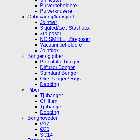
Pulverbeholdere
Pulverknusere
Opbevaring/transport
Jointrør
Skjuledåse / Stashbox
Zip-poser
NO SMELL | Zip-poser
Vacuum beholdere
Jointbox
Bonger og piber
Percolator bonger
Diffuser Bonger
Standard Bonger
Olie Bonger / Rigs
Dabbing
Piber
Tjubanger
Chillum
Tjubanger
Dabbing
Bonghoveder
Ø17
Ø20
SG14