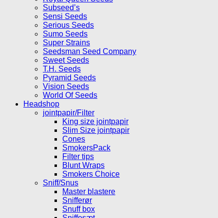
Subseed’s
Sensi Seeds
Serious Seeds
Sumo Seeds
Super Strains
Seedsman Seed Company
Sweet Seeds
T.H. Seeds
Pyramid Seeds
Vision Seeds
World Of Seeds
Headshop
jointpapir/Filter
King size jointpapir
Slim Size jointpapir
Cones
SmokersPack
Filter tips
Blunt Wraps
Smokers Choice
Sniff/Snus
Master blastere
Snifferør
Snuff box
Sniffesæt