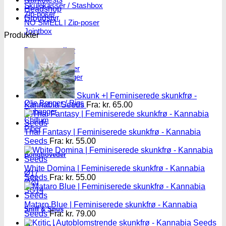
Skulekasser / Stashbox
Headshop
Zip-poser
Groudstyr
NO SMELL | Zip-poser
Jointbox
Produkter
Bonger og piber
Standard Bonger
Percolator bonger
Diffusor bonger
Dabbing
Skunk +| Feminiserede skunkfrø -
Olie Bonger / Rigs
Kannabia Seeds
Fra:
kr.
65.00
Tjubanger
Chillum
Piber
Thai Fantasy | Feminiserede skunkfrø - Kannabia
Seeds
Fra:
kr.
55.00
Bonghoveder
White Domina | Feminiserede skunkfrø - Kannabia
Ø17
Seeds
Fra:
kr.
55.00
Ø20
SG14
Mataro Blue | Feminiserede skunkfrø - Kannabia
Sniff & Snus
Seeds
Fra:
kr.
79.00