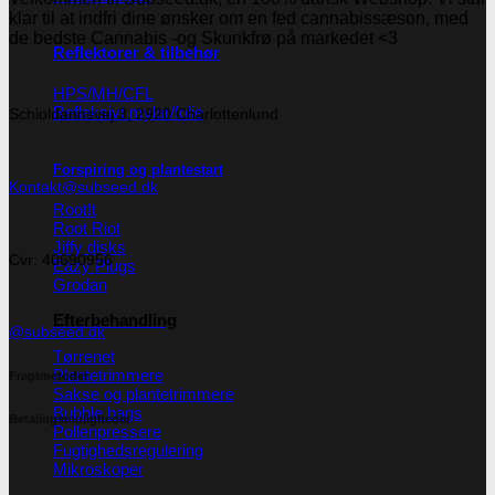
klar til at indfri dine ønsker om en fed cannabissæson, med
de bedste Cannabis -og Skunkfrø på markedet <3
Reflektorer & tilbehør
HPS/MH/CFL
Refleksivt mylar/folie
Schioldannsvej 3, 2920 Charlottenlund
Forspiring og plantestart
Kontakt@subseed.dk
Root!t
Root Riot
Jiffy disks
Cvr: 40690956
Eazy Plugs
Grodan
Efterbehandling
@subseed.dk
Tørrenet
Plantetrimmere
Fragtmetoder
Sakse og plantetrimmere
Bubble bags
Betalingsmuligheder
Pollenpressere
Fugtighedsregulering
Mikroskoper