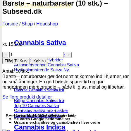
Børste – naturbørster (10 stk.) –
Alle Cannabis -og Skunkfrø
Subseed.dk
Forside
/
Shop
/
Headshop
Cannabis Sativa
kr.
155.00
Børste
Feminiseret Cannabis Sativa
–
Cannabis Sativa Hybrider
Tilføj Til Kurv
Køb nu
naturbørster
Autoblomstrende Cannabis Sativa
(10
Hurtigblomstrende Sativa
Antal: 10 stk.
stk.)
Børste – naturbørster gør det nemt at komme ind i hjørner, rør
-
og små åbninger. En god børste sparer tid og gør
Subseed.dk
rengøringen mere grundig – både til glas, metal og tilbehør.
Diverse Cannabis Sativa frø
antal
Se flere produkt detaljer
Billige Cannabis Sativa frø
Top 10 Cannabis Sativa
Cannabis Sativa mix-pakker
Cannabis Sativa bulk frø
Hurtig levering 2-4 hverdage med
Bestil inden
kl. 16.00
og vi afsender i dag
Se vores Google bedømmelser
Gratis merchandise og cannabisfrø i hver ordre
Cannabis Indica