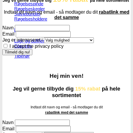
Jeg vil gerne tilbyde dig
på hele sortimentet
Røgelsespinde
Røgelseskegler
Indtast dit navn og email - så modtager du dit
rabatlink med
Salviebundter
det samme
Røgelsesholdere
Navn
Rengøring
Email
Jeg er interreseret i
Lugt- og duftfjernere
Glasrens
I accept the privacy policy
Børster
Tilbehør
Hej min ven!
Jeg vil gerne tilbyde dig
15% rabat
på hele
sortimentet
Indtast dit navn og email - så modtager du dit
rabatlink med det samme
Navn
Email