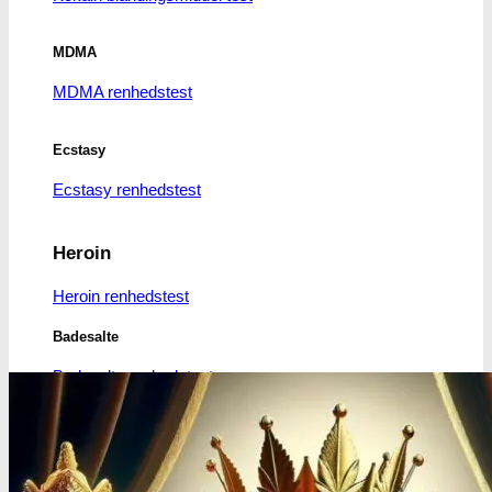
MDMA
MDMA renhedstest
Ecstasy
Ecstasy renhedstest
Heroin
Heroin renhedstest
Badesalte
Badesalte renhedstest
LSD
LSD renhedstest