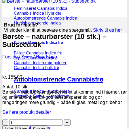
Feminiseret Cannabis Indica
Cannabis Indica Hybrider
Autoblomstrende Cannabis Indica
Hurtigblomstrende Indica
Brug for hjælp?
Vi sidder klar til at besvare dine spørgsmål.
Skriv til os her
Børste – naturbørster (10 stk.) –
Diverse Cannabis Indica frø
Subseed.dk
Billige Cannabis Indica frø
Forside
/
Shop
/
Headshop
Top 10 Cannabis Indica
Cannabis Indica mix-pakker
Cannabis Indica bulk frø
kr.
155.00
Autoblomstrende Cannabisfrø
Antal: 10 stk.
Cannabis Indica - Autoblomst
Børste – naturbørster gør det nemt at komme ind i hjørner, rør
Cannabis Sativa - Autoblomst
og små åbninger. En god børste sparer tid og gør
rengøringen mere grundig – både til glas, metal og tilbehør.
Se flere produkt detaljer
Børste
–
Medicinsk Cannabis
Tilføj Til Kurv
Køb nu