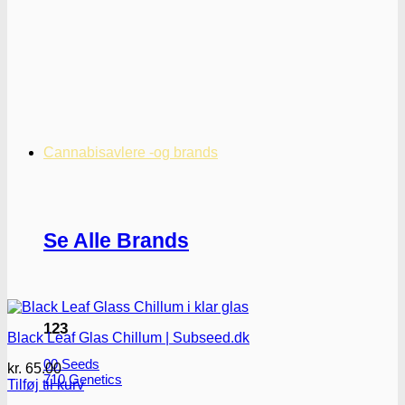
Cannabisavlere -og brands
Se Alle Brands
123
Black Leaf Glas Chillum | Subseed.dk
00 Seeds
kr.
65.00
710 Genetics
Tilføj til kurv