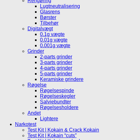
Rengøring
Lugtneutralisering
Glasrens
Børster
Tilbehør
Digitalvægt
0.1g vægte
0.01g vægte
0.001g vægte
Grinder
2-parts grinder
3-parts grinder
4-parts grinder
5-parts grinder
Keramiske grindere
Røgelse
Røgelsespinde
Røgelseskegler
Salviebundter
Røgelsesholdere
Andet
Lightere
Narkotest
Test Kit | Kokain & Crack Kokain
Test Kit | Kokain “cuts”