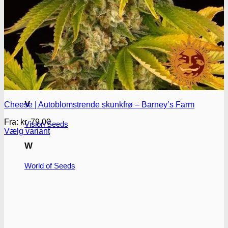
T
T.H. Seeds
P
Pyramid seeds
V
Cheese | Autoblomstrende skunkfrø – Barney’s Farm
Fra:
kr.
79.00
Vision Seeds
Vælg variant
Dette
W
vare
har
World of Seeds
flere
varianter.
Mulighederne
kan
vælges
på
varesiden