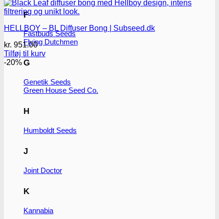
F
HELLBOY – BL Diffuser Bong | Subseed.dk
Fastbuds Seeds
Flying Dutchmen
kr.
951.00
Tilføj til kurv
-20%
G
Genetik Seeds
Green House Seed Co.
H
Humboldt Seeds
J
Joint Doctor
K
Kannabia