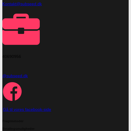
Kontakt@subseed.dk
40690956
@subseed.dk
Gå til vores facebook-side
Fragtmetoder
Betalingsmuligheder