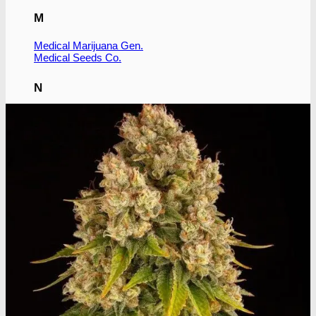
M
Medical Marijuana Gen.
Medical Seeds Co.
N
Nirvana Seeds
R
Ripper Seeds
Royal Queen Seeds
S
Subseed's
Sensi Seeds
Serious Seeds
Sumo Seeds
Super Strains
Seedsman Co.
Sweet Seeds