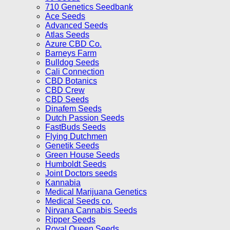
710 Genetics Seedbank
Ace Seeds
Advanced Seeds
Atlas Seeds
Azure CBD Co.
Barneys Farm
Bulldog Seeds
Cali Connection
CBD Botanics
CBD Crew
CBD Seeds
Dinafem Seeds
Dutch Passion Seeds
FastBuds Seeds
Flying Dutchmen
Genetik Seeds
Green House Seeds
Humboldt Seeds
Joint Doctors seeds
Kannabia
Medical Marijuana Genetics
Medical Seeds co.
Nirvana Cannabis Seeds
Ripper Seeds
Royal Queen Seeds