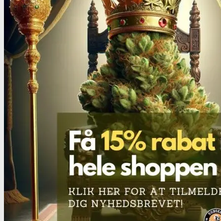
Benzodiazepiner
Benzoer renhedstest
GHB/Hætter
GHB/Hætter renhedstest
Ketamin
Ketamin renhedstest
MCPP
MCPP test
Opiater
Opiater renhedstest