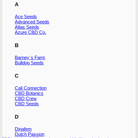
A
Ace Seeds
Advanced Seeds
Atlas Seeds
Azure CBD Co.
B
Barney´s Farm
Bulldog Seeds
C
Cali Connection
CBD Botanics
CBD Crew
CBD Seeds
D
Dinafem
Dutch Passion