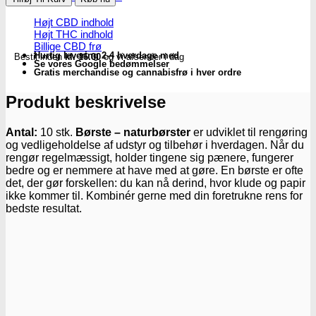
naturbørster
(10
Højt CBD indhold
stk.)
Højt THC indhold
-
Billige CBD frø
Hurtig levering 2-4 hverdage med
Bestil inden
kl. 16.00
og vi afsender i dag
Subseed.dk
Se vores Google bedømmelser
antal
Gratis merchandise og cannabisfrø i hver ordre
Produkt beskrivelse
Antal:
10 stk.
Børste – naturbørster
er udviklet til rengøring
og vedligeholdelse af udstyr og tilbehør i hverdagen. Når du
rengør regelmæssigt, holder tingene sig pænere, fungerer
bedre og er nemmere at have med at gøre. En børste er ofte
det, der gør forskellen: du kan nå derind, hvor klude og papir
ikke kommer til. Kombinér gerne med din foretrukne rens for
bedste resultat.