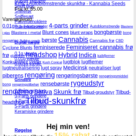
Master blastere
Kritic | Autoblomstrende skunkfrø - Kannabia Seeds
Snuff Box
Fra:
kr.
65.00
Snifferør
Sniffesæt
Varenøgleord
Pulverbeholdere
4-parts grinder
0.01g
Pulverknusere
Autoblomstrende
2-parts grinder
0.1g
Blastere
Blunt cones
bongbørste
blunt wraps
Blastere i metal
bong
i glas
Cannabis
børste
Cannabis frø
rengøring
CBD
Bulldog seeds
Digital vægte
Feminiseret cannabis frø
feminiserede
Cyclone Blunts
0,1g vægte
headshop
Hybrid
Indica
frø
glasrens
kalkfjerner
0,01g vægte
lugtblok
lugtfjerner
Konkurrence vinder
Kush Conical
0,001g vægte
Medicinsk
lugtneutralisering
lugt spray
neutraliser lugt
rengøring
piberens
rengøringsbørste
rengøringsmiddel
Grindere
rygeudstyr
rensebørste
bong
rengøringstilbehør
rengøring
2-Parts grindere
Sativa
Skunk frø
Tilbud-
Tilbud-groudstyr
3-Parts grindere
Tilbud-skunkfrø
4-Parts grindere
headshop
5-Parts grindere
Keramiske grindere
Hej min ven!
Røgelse
15% rabat