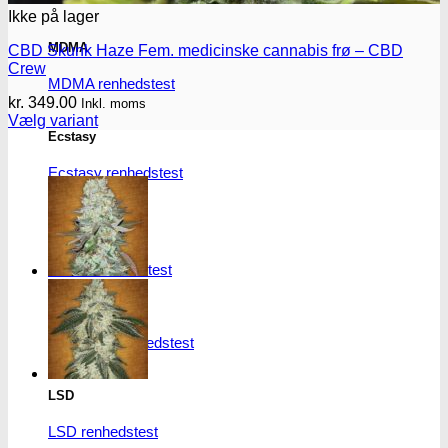
Ikke på lager
MDMA
CBD Skunk Haze Fem. medicinske cannabis frø – CBD
Crew
MDMA renhedstest
kr.
349.00
Inkl. moms
Vælg variant
Ecstasy
Dette
vare
Ecstasy renhedstest
har
flere
varianter.
Mulighederne
Heroin
kan
vælges
Heroin renhedstest
på
varesiden
Badesalte
Badesalte renhedstest
LSD
LSD renhedstest