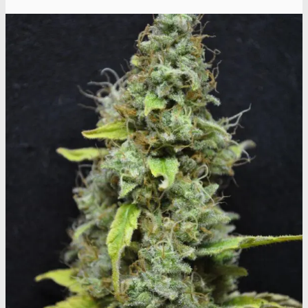
Oplev ALLe vores
brands lige her
Gå til brands
Narkotests
Narkotests
Kokain Tests
Kokain renhedhedstest
Crack renhedhedstest
Kokain blandingsmiddel test