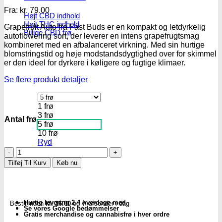
Fra:
kr.
79.00
Højt CBD indhold
Højt THC indhold
Grapefruit Auto fra Fast Buds er en kompakt og letdyrkelig
Billige CBD frø
autoflowering sort, der leverer en intens grapefrugtsmag
kombineret med en afbalanceret virkning.
Med sin hurtige
blomstringstid og høje modstandsdygtighed over for skimmel
er den ideel for dyrkere i køligere og fugtige klimaer.
Se flere produkt detaljer
1 frø
3 frø
Antal frø
5 frø
10 frø
Ryd
Grapefruit
Auto
Tilføj Til Kurv
Køb nu
Fem.
cannabis
frø
-
Hurtig levering 2-4 hverdage med
Bestil inden
kl. 16.00
og vi afsender i dag
FastBuds
Se vores Google bedømmelser
Seeds
Gratis merchandise og cannabisfrø i hver ordre