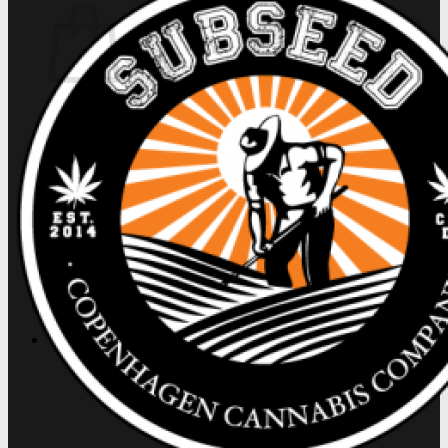
Ingen produkter i kurven.
Tilbage til shoppen
Søg
efter:
Kasse
+