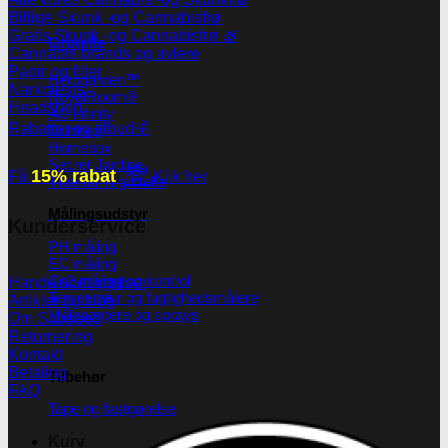
Billige Skunk -og Cannabisfrø
Gratis Skunk -og Cannabisfrø 🌿
Grotelte
Cannabis brands og avlere
Papir og filter
Herbgarden™
Narkotests
RoyalRoom®
Headshop
AC infinity
Rabatter og tilbud💰
Cultibox
Homebox
Secret Jardine
💸
15% rabat
Få
Klik her
Tilbehør til grotelte
Målingsudstyr
Kunderservice
PH måling
EC måling
Co2 måling og kontrol
Handelsbetingelser
Temperatur og fugtighedsmålere
Artikler og blog
Målebægere og sprays
Om Subseed
Returnering
Kontakt
Betaling
Tilbehør
FAQ
Tape og fastgørelse
Kurv