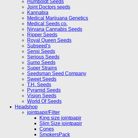
Humboldt Seeds
Joint Doctors seeds
Kannabia
Medical Marijuana Genetics
Medical Seeds co.
Nirvana Cannabis Seeds
Ripper Seeds
Royal Queen Seeds
Subseed’s
Sensi Seeds
Serious Seeds
Sumo Seeds
Super Strains
Seedsman Seed Company
Sweet Seeds
T.H. Seeds
Pyramid Seeds
Vision Seeds
World Of Seeds
Headshop
jointpapir/Filter
King size jointpapir
Slim Size jointpapir
Cones
SmokersPack