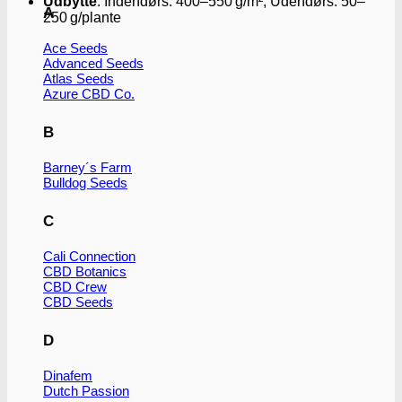
Udbytte
:
Indendørs: 400–550 g/m²; Udendørs: 50–
A
250 g/plante
Ace Seeds
Advanced Seeds
Atlas Seeds
Azure CBD Co.
B
Barney´s Farm
Bulldog Seeds
C
Cali Connection
CBD Botanics
CBD Crew
CBD Seeds
D
Dinafem
Dutch Passion