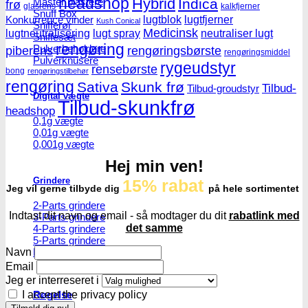
headshop
Hybrid
Master blastere
Indica
frø
glasrens
kalkfjerner
Snuff Box
lugtblok
lugtfjerner
Konkurrence vinder
Kush Conical
Snifferør
Medicinsk
lugtneutralisering
lugt spray
neutraliser lugt
Sniffesæt
rengøring
Pulverbeholdere
piberens
rengøringsbørste
rengøringsmiddel
Pulverknusere
rygeudstyr
rensebørste
bong
rengøringstilbehør
rengøring
Sativa
Skunk frø
Tilbud-
Tilbud-groudstyr
Digital vægte
Tilbud-skunkfrø
headshop
0,1g vægte
0,01g vægte
0,001g vægte
Hej min ven!
Grindere
15% rabat
Jeg vil gerne tilbyde dig
på hele sortimentet
2-Parts grindere
Indtast dit navn og email - så modtager du dit
rabatlink med
3-Parts grindere
det samme
4-Parts grindere
5-Parts grindere
Keramiske grindere
Navn
Email
Jeg er interreseret i
Røgelse
I accept the privacy policy