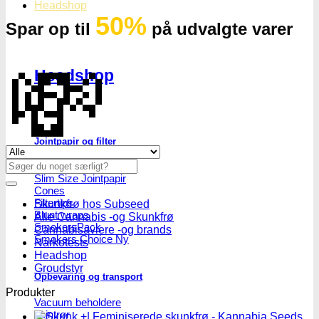
Headshop
50%
Spar op til
på udvalgte varer
💸
Headshop
Jointpapir og filter
Se alle tilbud her
Søg
King Size Jointpapir
efter:
Slim Size Jointpapir
Cones
Filtertips
Skunkfrø hos Subseed
Blunt wraps
Alle Cannabis -og Skunkfrø
SmokersPack
Cannabisavlere -og brands
Smokers Choice
Narkotests
Headshop
Groudstyr
Opbevaring og transport
Produkter
Vacuum beholdere
Jointrør