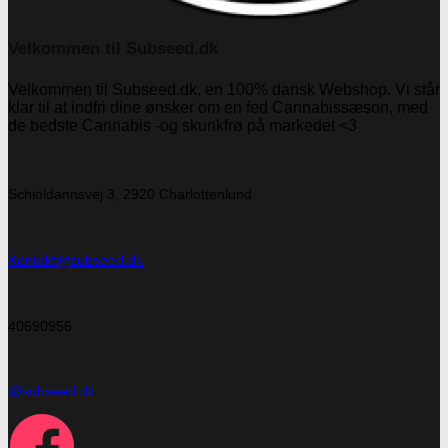
Velkommen til Subseed.dk
Velkommen til Subseed.dk, en 100% dansk Webshop. Vi står
klar til at indfri dine ønsker om en fed Cannabissæson, med
de bedste Cannabis -og skunkfrø på markedet <3
Schioldannsvej 3, 2920 Charlottenlund
Kontakt@subseed.dk
40690956
@subseed.dk