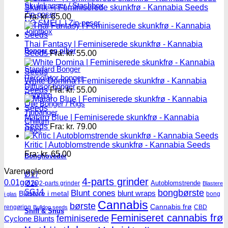
Skulekasser / Stashbox
Skunk +| Feminiserede skunkfrø - Kannabia Seeds
Zip-poser
Fra:
kr.
65.00
NO SMELL | Zip-poser
Jointbox
Thai Fantasy | Feminiserede skunkfrø - Kannabia
Bonger og piber
Seeds
Fra:
kr.
55.00
Standard Bonger
Percolator bonger
White Domina | Feminiserede skunkfrø - Kannabia
Diffusor bonger
Seeds
Fra:
kr.
55.00
Dabbing
Olie Bonger / Rigs
Tjubanger
Mataro Blue | Feminiserede skunkfrø - Kannabia
Chillum
Seeds
Fra:
kr.
79.00
Piber
Kritic | Autoblomstrende skunkfrø - Kannabia Seeds
Fra:
kr.
65.00
Bonghoveder
Varenøgleord
Ø17
4-parts grinder
0.01g
Ø20
Autoblomstrende
2-parts grinder
0.1g
Blastere
SG14
Blunt cones
bongbørste
blunt wraps
Blastere i metal
bong
i glas
Cannabis
børste
Cannabis frø
rengøring
CBD
Bulldog seeds
Sniff & Snus
Feminiseret cannabis frø
feminiserede
Cyclone Blunts