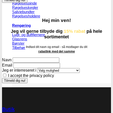
Røgelsespinde
Røgelseskegler
Salviebundter
Røgelsesholdere
Hej min ven!
Rengøring
Jeg vil gerne tilbyde dig
15% rabat
på hele
Lugt- og duftfjernere
sortimentet
Glasrens
Børster
Indtast dit navn og email - så modtager du dit
Tilbehør
rabatlink med det samme
Navn
Email
Jeg er interreseret i
I accept the privacy policy
Butik