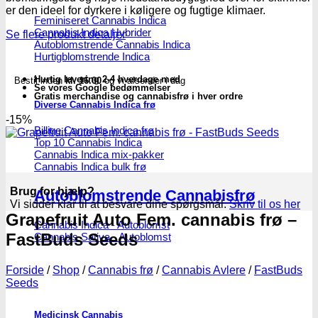
Seeds
er den ideel for dyrkere i køligere og fugtige klimaer.
antal
Feminiseret Cannabis Indica
Cannabis Indica Hybrider
Se flere produkt detaljer
Autoblomstrende Cannabis Indica
Hurtigblomstrende Indica
Hurtig levering 2-4 hverdage med
Bestil inden
kl. 16.00
og vi afsender i dag
Se vores Google bedømmelser
Gratis merchandise og cannabisfrø i hver ordre
Diverse Cannabis Indica frø
-15%
Billige Cannabis Indica frø
Top 10 Cannabis Indica
Cannabis Indica mix-pakker
Cannabis Indica bulk frø
Brug for hjælp?
Autoblomstrende Cannabisfrø
Vi sidder klar til at besvare dine spørgsmål.
Skriv til os her
Grapefruit Auto Fem. cannabis frø –
Cannabis Indica - Autoblomst
FastBuds Seeds
Cannabis Sativa - Autoblomst
Forside
/
Shop
/
Cannabis frø
/
Cannabis Avlere
/
FastBuds
Seeds
Medicinsk Cannabis