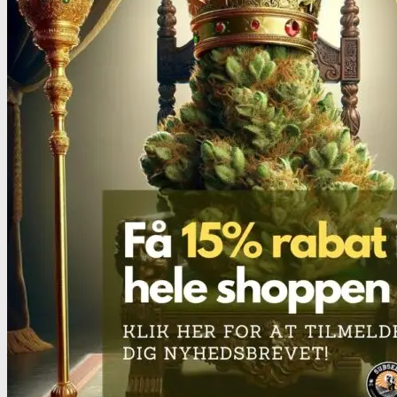
THC/Cannabinoider
THC test
Cannabinoider test
Robadope
Robadope tests
Simons tests
Test af primære aminer
URIN TESTS
Multi urin test - 3 stoffer
Multi urin test - 10 stoffer
THC urin test - 25ng/ml
THC urin test - 50ng/ml