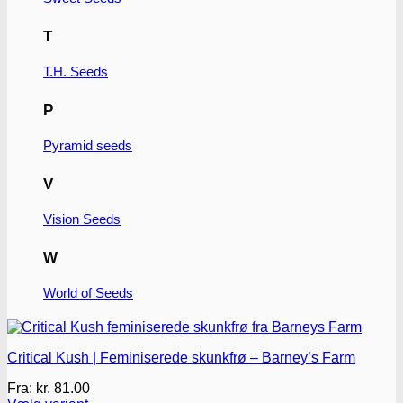
vælges
på
T
varesiden
T.H. Seeds
P
Pyramid seeds
V
Vision Seeds
W
World of Seeds
Critical Kush | Feminiserede skunkfrø – Barney’s Farm
Fra:
kr.
81.00