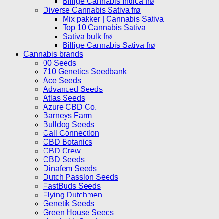
Billige Cannabis Indica frø
Diverse Cannabis Sativa frø
Mix pakker | Cannabis Sativa
Top 10 Cannabis Sativa
Sativa bulk frø
Billige Cannabis Sativa frø
Cannabis brands
00 Seeds
710 Genetics Seedbank
Ace Seeds
Advanced Seeds
Atlas Seeds
Azure CBD Co.
Barneys Farm
Bulldog Seeds
Cali Connection
CBD Botanics
CBD Crew
CBD Seeds
Dinafem Seeds
Dutch Passion Seeds
FastBuds Seeds
Flying Dutchmen
Genetik Seeds
Green House Seeds