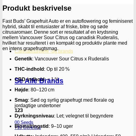
antal
Produkt beskrivelse
Fast Buds’ Grapefruit Auto er en autoflowering og feminiseret
hybrid, skabt til entusiaster af friske, bitre og søde
citrusaromaer.
Denne sort er resultatet af en krydsning
mellem Vancouver Sour Citrus og canadisk Ruderalis,
hvilket har resulteret i en kompakt og produktiv plante med
en intens grapefrugtsmag.
Cannabisavlere -og brands
Genetik
:
Vancouver Sour Citrus x Ruderalis
THC-indhold
:
Op til 20 %
CBD-indhold
:
< 1 %
Se Alle Brands
Højde
:
80–120 cm
Smag
:
Sød og syrlig grapefrugt med florale og
jordagtige undertoner
123
Dyrkningsniveau
:
Let; velegnet til begyndere
00 Seeds
Blomstringstid
:
9–10 uger
710 Genetics