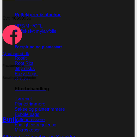
Reflektorer & tilbehør
Cvr: 40690956
HPS/MH/CFL
Refleksivt mylar/folie
Forspiring og plantestart
@subseed.dk
Root!t
Root Riot
Fragtmetoder
Jiffy disks
Eazy Plugs
Betalingsmuligheder
Grodan
Efterbehandling
Tørrenet
Plantetrimmere
Sakse og plantetrimmere
Bubble bags
Butik
Pollenpressere
Fugtighedsregulering
Mikroskoper
Alle vores Cannabis -og Skunkfrø