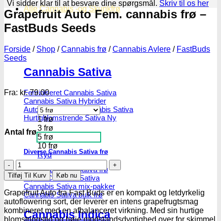
Vi sidder klar til at besvare dine spørgsmål.
Skriv til os her
Alle Cannabis -og Skunkfrø
Grapefruit Auto Fem. cannabis frø –
FastBuds Seeds
Forside
/
Shop
/
Cannabis frø
/
Cannabis Avlere
/
FastBuds
Seeds
Cannabis Sativa
Fra:
kr.
79.00
Feminiseret Cannabis Sativa
Cannabis Sativa Hybrider
Autoblomstrende Cannabis Sativa
Hurtigblomstrende Sativa
1 frø
3 frø
Antal frø
5 frø
10 frø
Diverse Cannabis Sativa frø
Ryd
Grapefruit
Billige Cannabis Sativa frø
Auto
Tilføj Til Kurv
Køb nu
Top 10 Cannabis Sativa
Fem.
Cannabis Sativa mix-pakker
cannabis
Grapefruit Auto fra Fast Buds er en kompakt og letdyrkelig
Cannabis Sativa bulk frø
frø
autoflowering sort, der leverer en intens grapefrugtsmag
-
kombineret med en afbalanceret virkning.
Med sin hurtige
Cannabis Indica
FastBuds
blomstringstid og høje modstandsdygtighed over for skimmel