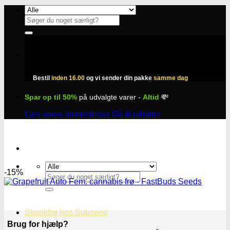
Fortsæt
til
Søg
indhold
efter:
Bestil
inden 16.00
og vi sender din pakke
samme dag
Spar op til 50%
på udvalgte varer -
Altid
💸
Læs vores anmeldelser
Gå til rabatter
-15%
Søg
efter:
Skunkfrø hos Subseed
Brug for hjælp?