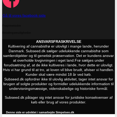
Gå til vores facebook-side
Fragtmetoder
Betalingsmuligheder
ANSVARSFRASKRIVELSE
Kultivering af cannabisfrø er ulovligt i mange lande, herunder
Danmark. Subseed.dk sælger udelukkende cannabisfrø som
samlerobjekter og til genetisk præservation. Det er kundens ansvar
at overholde lovgivningen i eget land.
Frø sælges under
forudsætning af, at de ikke kultiveres i lande, hvor dette er ulovligt.
Hvis vi har grund til at tro, at loven vil blive brudt, afviser vi handlen.
Kunder skal være mindst 18 år ved køb.
Subseed.dk opfordrer ikke til ulovlig aktivitet, tager intet ansvar for
brugen af solgte produkter og formidler udelukkende information til
undervisningsmæssige, videnskabelige og historiske formål.
Subseed.dk påtager sig intet ansvar for juridiske konsekvenser af
køb eller brug af vores produkter.
Denne side er udviklet i samarbejde
Simpelseo.dk