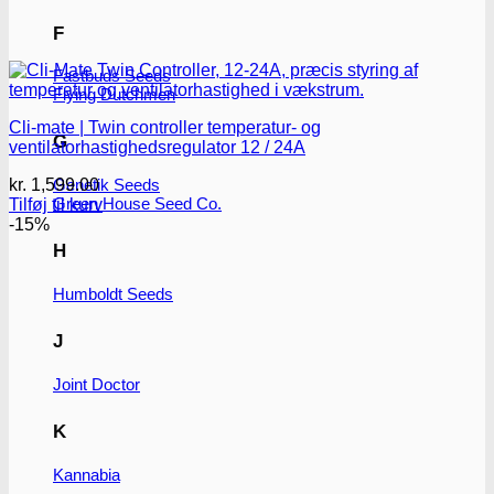
F
Fastbuds Seeds
Flying Dutchmen
Cli-mate | Twin controller temperatur- og
G
ventilatorhastighedsregulator 12 / 24A
kr.
1,599.00
Genetik Seeds
Green House Seed Co.
Tilføj til kurv
-15%
H
Humboldt Seeds
J
Joint Doctor
K
Kannabia