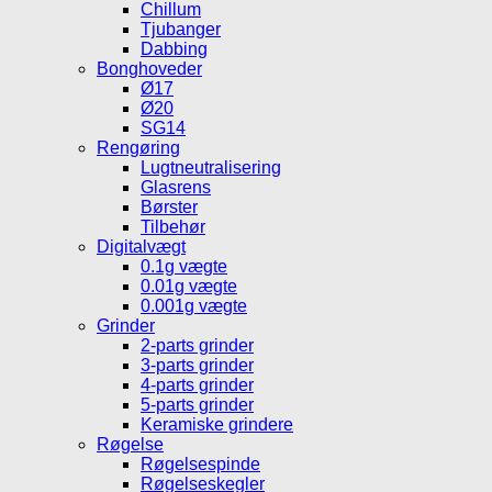
Chillum
Tjubanger
Dabbing
Bonghoveder
Ø17
Ø20
SG14
Rengøring
Lugtneutralisering
Glasrens
Børster
Tilbehør
Digitalvægt
0.1g vægte
0.01g vægte
0.001g vægte
Grinder
2-parts grinder
3-parts grinder
4-parts grinder
5-parts grinder
Keramiske grindere
Røgelse
Røgelsespinde
Røgelseskegler