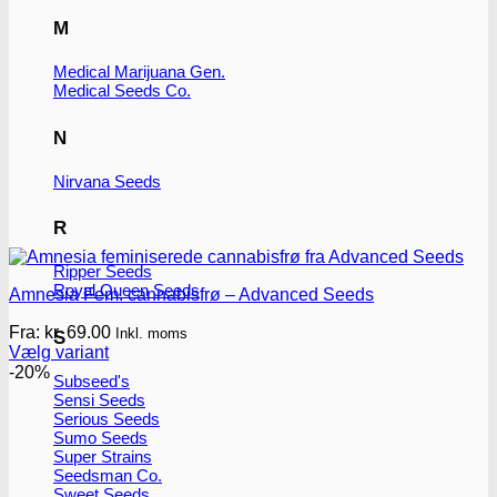
M
Medical Marijuana Gen.
Medical Seeds Co.
N
Nirvana Seeds
R
Ripper Seeds
Royal Queen Seeds
Amnesia Fem. cannabisfrø – Advanced Seeds
Fra:
kr.
69.00
Inkl. moms
S
Vælg variant
Dette
-20%
Subseed's
vare
Sensi Seeds
har
Serious Seeds
flere
Sumo Seeds
varianter.
Super Strains
Mulighederne
Seedsman Co.
kan
Sweet Seeds