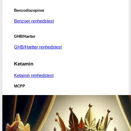
Benzodiazepiner
Benzoer renhedstest
GHB/Hætter
GHB/Hætter renhedstest
Ketamin
Ketamin renhedstest
MCPP
MCPP test
Opiater
Opiater renhedstest