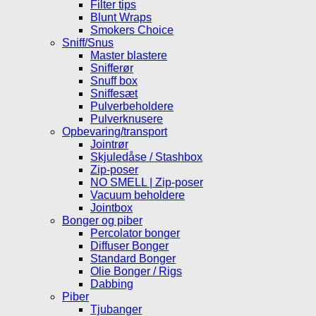
Filter tips
Blunt Wraps
Smokers Choice
Sniff/Snus
Master blastere
Snifferør
Snuff box
Sniffesæt
Pulverbeholdere
Pulverknusere
Opbevaring/transport
Jointrør
Skjuledåse / Stashbox
Zip-poser
NO SMELL | Zip-poser
Vacuum beholdere
Jointbox
Bonger og piber
Percolator bonger
Diffuser Bonger
Standard Bonger
Olie Bonger / Rigs
Dabbing
Piber
Tjubanger