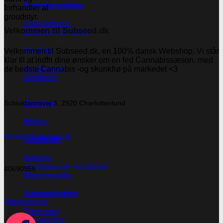
Strømforsygning
CMH ballaster
Velkommen til Subseed.dk
Ballaster til HPS/MH
Vanding
Velkommen til Subseed.dk, en 100% dansk Webshop. Vi står
klar til at indfri dine ønsker om en fed Cannabissæson, med
Vandpumper
de bedste Cannabis -og skunkfrø på markedet <3
Vandtanke
Gødning
Schioldannsvej 3, 2920 Charlottenlund
Biobizz
Kontakt@subseed.dk
Ventilation
Blæsere
Ventilationsrør -og slanger
40690956
Blæseregulator
Automatisering
@subseed.dk
Tidskontrol
Klimakontrol