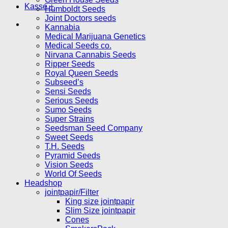
Kasse
+
Humboldt Seeds
Joint Doctors seeds
Kannabia
Medical Marijuana Genetics
Medical Seeds co.
Nirvana Cannabis Seeds
Ripper Seeds
Royal Queen Seeds
Subseed’s
Sensi Seeds
Serious Seeds
Sumo Seeds
Super Strains
Seedsman Seed Company
Sweet Seeds
T.H. Seeds
Pyramid Seeds
Vision Seeds
World Of Seeds
Headshop
jointpapir/Filter
King size jointpapir
Slim Size jointpapir
Cones