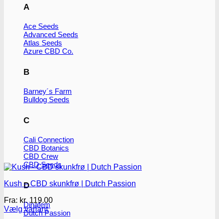
A
Ace Seeds
Advanced Seeds
Atlas Seeds
Azure CBD Co.
B
Barney´s Farm
Bulldog Seeds
C
Cali Connection
CBD Botanics
CBD Crew
CBD Seeds
Kush – CBD skunkfrø | Dutch Passion
D
Fra:
kr.
119.00
Dinafem
Vælg variant
Dutch Passion
Dette