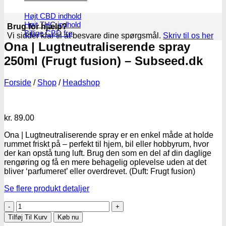
Højt CBD indhold
Højt THC indhold
Brug for hjælp?
Billige CBD frø
Vi sidder klar til at besvare dine spørgsmål.
Skriv til os her
Ona | Lugtneutraliserende spray
250ml (Frugt fusion) – Subseed.dk
Forside
/
Shop
/
Headshop
kr.
89.00
Ona | Lugtneutraliserende spray er en enkel måde at holde
rummet friskt på – perfekt til hjem, bil eller hobbyrum, hvor
der kan opstå tung luft. Brug den som en del af din daglige
rengøring og få en mere behagelig oplevelse uden at det
bliver ‘parfumeret’ eller overdrevet. (Duft: Frugt fusion)
Se flere produkt detaljer
Ona
|
Tilføj Til Kurv
Køb nu
Lugtneutraliserende