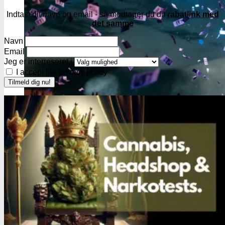
Indtast dit navn og email - så modtager du dit
rabatlink med
det samme
Navn
Email
Jeg er interreseret i
I accept the privacy policy