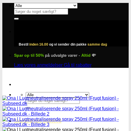
Fortsæt
til
Søg
indhold
efter:
Bestil
inden 16.00
og vi sender din pakke
samme dag
Spar op til 50%
på udvalgte varer -
Altid
💸
Læs vores anmeldelser
Gå til rabatter
Søg
efter:
Skunkfrø hos Subseed