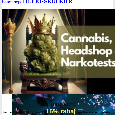
Tilbud-skunkfrø
headshop
Hej min ven!
15% rabat
Jeg vil gerne tilbyde dig
på hele sortimentet