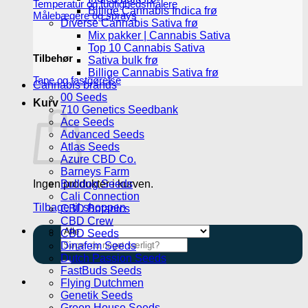
Temperatur og fugtighedsmålere
Billige Cannabis Indica frø
Målebægere og sprays
Diverse Cannabis Sativa frø
Mix pakker | Cannabis Sativa
Top 10 Cannabis Sativa
Tilbehør
Sativa bulk frø
Billige Cannabis Sativa frø
Tape og fastgørelse
Cannabis brands
00 Seeds
Kurv
710 Genetics Seedbank
Ace Seeds
Advanced Seeds
Atlas Seeds
Azure CBD Co.
Barneys Farm
Bulldog Seeds
Ingen produkter i kurven.
Cali Connection
Tilbage til shoppen
CBD Botanics
CBD Crew
CBD Seeds
Søg
Dinafem Seeds
efter:
Dutch Passion Seeds
FastBuds Seeds
Flying Dutchmen
Genetik Seeds
Green House Seeds