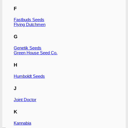
vare
F
har
flere
varianter.
Fastbuds Seeds
Flying Dutchmen
Mulighederne
kan
vælges
G
på
varesiden
Genetik Seeds
Green House Seed Co.
H
Humboldt Seeds
J
Joint Doctor
K
Kannabia