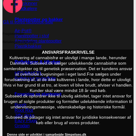
Lys skinner
Vandkølere
Plantepotter og bakker
Gå til vores facebook-side
Air-Pot®
Fragtmetoder
Plantepotter i stof
Almindelige plantepotter
Betalingsmuligheder
Plastikbakker
ANSVARSFRASKRIVELSE
Kultivering af cannabisfrø er ulovligt i mange lande, herunder
Reflektorer & tilbehør
Danmark. Subseed.dk sælger udelukkende cannabisfrø som
samlerobjekter og til genetisk præservation. Det er kundens ansvar
HPS/MH/CFL
at overholde lovgivningen i eget land.
Frø sælges under
Refleksivt mylar/folie
forudsætning af, at de ikke kultiveres i lande, hvor dette er ulovligt.
Hvis vi har grund til at tro, at loven vil blive brudt, afviser vi handlen.
Kunder skal være mindst 18 år ved køb.
Forspiring og plantestart
Subseed.dk opfordrer ikke til ulovlig aktivitet, tager intet ansvar for
brugen af solgte produkter og formidler udelukkende information til
Root!t
undervisningsmæssige, videnskabelige og historiske formål.
Root Riot
Jiffy disks
Subseed.dk påtager sig intet ansvar for juridiske konsekvenser af
Eazy Plugs
køb eller brug af vores produkter.
Grodan
Efterbehandling
Denne side er udviklet i samarbejde
Simpelseo.dk