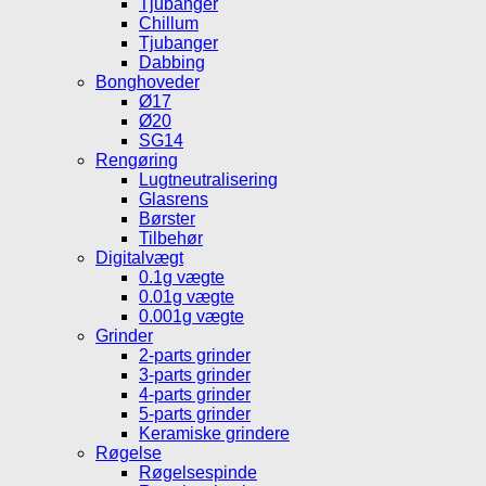
Tjubanger
Chillum
Tjubanger
Dabbing
Bonghoveder
Ø17
Ø20
SG14
Rengøring
Lugtneutralisering
Glasrens
Børster
Tilbehør
Digitalvægt
0.1g vægte
0.01g vægte
0.001g vægte
Grinder
2-parts grinder
3-parts grinder
4-parts grinder
5-parts grinder
Keramiske grindere
Røgelse
Røgelsespinde