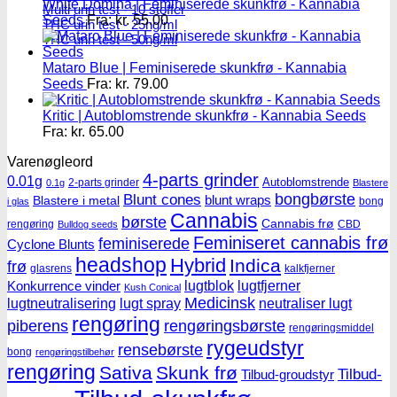
White Domina | Feminiserede skunkfrø - Kannabia
Multi urin test - 10 stoffer
Seeds
Fra:
kr.
55.00
THC urin test - 25ng/ml
THC urin test - 50ng/ml
Mataro Blue | Feminiserede skunkfrø - Kannabia
Seeds
Fra:
kr.
79.00
Kritic | Autoblomstrende skunkfrø - Kannabia Seeds
Fra:
kr.
65.00
Varenøgleord
4-parts grinder
0.01g
Autoblomstrende
2-parts grinder
0.1g
Blastere
Blunt cones
bongbørste
blunt wraps
Blastere i metal
bong
i glas
Cannabis
børste
Cannabis frø
rengøring
CBD
Bulldog seeds
Feminiseret cannabis frø
feminiserede
Cyclone Blunts
headshop
Hybrid
Indica
frø
glasrens
kalkfjerner
lugtblok
lugtfjerner
Konkurrence vinder
Kush Conical
Medicinsk
lugtneutralisering
lugt spray
neutraliser lugt
rengøring
piberens
rengøringsbørste
rengøringsmiddel
rygeudstyr
rensebørste
bong
rengøringstilbehør
rengøring
Sativa
Skunk frø
Tilbud-
Tilbud-groudstyr