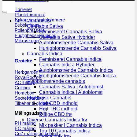
Tørrenet
Plantetrimmere
Sakse og plantetrimmere
Alle Cannabisfrø
Bubble bags
Cannabis Sativa
Pollenpressere
Feminiseret Cannabis Sativa
Fugtighedsregulering
Cannabis Sativa Hybrider
Mikroskoper
Autoblomstrende Cannabis Sativa
Hurtigblomstrende Cannabis Sativa
Cannabis Indica
Feminiseret Cannabis Indica
Grotelte
Cannabis Indica Hybrider
Autoblomstrende Cannabis Indica
Herbgarden™
Hurtigblomstrende Cannabis Indica
RoyalRoom®
Autoblomstrende cannabis
AC infinity
Cannabis Sativa | Autoblomst
Cultibox
Cannabis Indica | Autoblomst
Homebox
Medicinsk Cannabis
Secret Jardine
Højt CBD indhold
Tilbehør til grotelte
Højt THC indhold
Målingsudstyr
Billige CBD frø
Diverse Cannabis Indica frø
PH måling
Mix pakker | Cannabis Indica
EC måling
Top 10 Cannabis Indica
Co2 måling og kontrol
Indica bulk frø