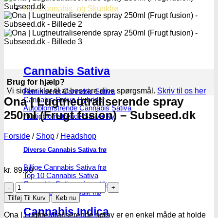
Alle Cannabis -og Skunkfrø
Cannabis Sativa
Brug for hjælp?
Vi sidder klar til at besvare dine spørgsmål.
Skriv til os her
Feminiseret Cannabis Sativa
Ona | Lugtneutraliserende spray
Cannabis Sativa Hybrider
Autoblomstrende Cannabis Sativa
250ml (Frugt fusion) – Subseed.dk
Hurtigblomstrende Sativa
Forside
/
Shop
/
Headshop
Diverse Cannabis Sativa frø
Billige Cannabis Sativa frø
kr.
89.00
Top 10 Cannabis Sativa
Cannabis Sativa mix-pakker
Ona
Cannabis Sativa bulk frø
|
Tilføj Til Kurv
Køb nu
Lugtneutraliserende
Cannabis Indica
spray
Ona | Lugtneutraliserende spray er en enkel måde at holde