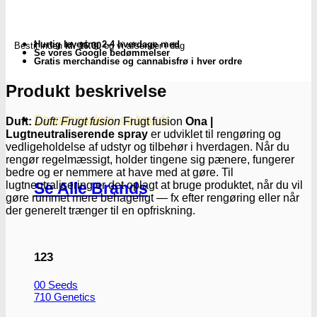
spray
250ml
(Frugt
Hurtig levering 2-4 hverdage med
Bestil inden
kl. 16.00
og vi afsender i dag
fusion)
Se vores Google bedømmelser
-
Gratis merchandise og cannabisfrø i hver ordre
Subseed.dk
antal
Produkt beskrivelse
Cannabisavlere -og brands
Duft:
Duft: Frugt fusion
Frugt fusion
Ona |
Lugtneutraliserende spray
er udviklet til rengøring og
vedligeholdelse af udstyr og tilbehør i hverdagen. Når du
rengør regelmæssigt, holder tingene sig pænere, fungerer
bedre og er nemmere at have med at gøre. Til
lugtneutralisering er det oplagt at bruge produktet, når du vil
Se Alle Brands
gøre rummet mere behageligt — fx efter rengøring eller når
der generelt trænger til en opfriskning.
123
00 Seeds
710 Genetics