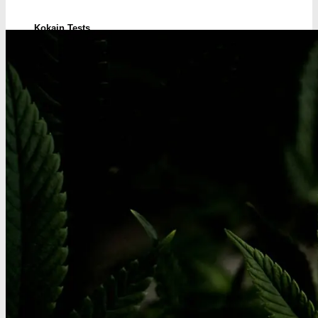
Kokain Tests
Kokain renhedhedstest
Crack renhedhedstest
Kokain blandingsmiddel test
MDMA
MDMA renhedstest
Ecstasy
Ecstasy renhedstest
Heroin
Heroin renhedstest
Badesalte