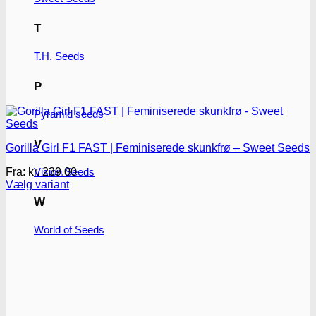
T
T.H. Seeds
P
Pyramid seeds
V
Gorilla Girl F1 FAST | Feminiserede skunkfrø – Sweet Seeds
Fra:
kr.
239.00
Vision Seeds
Vælg variant
Dette
W
vare
har
World of Seeds
flere
varianter.
Mulighederne
kan
vælges
på
varesiden