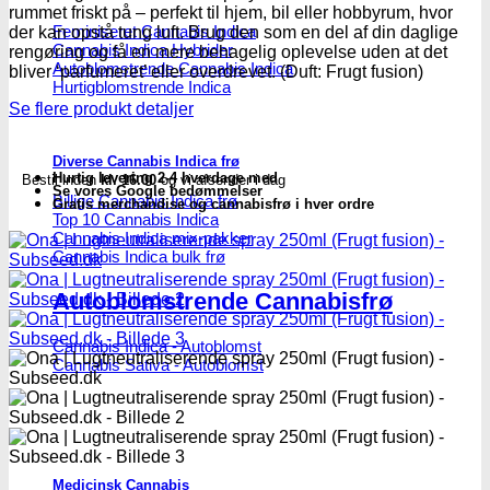
250ml
rummet friskt på – perfekt til hjem, bil eller hobbyrum, hvor
(Frugt
Feminiseret Cannabis Indica
der kan opstå tung luft. Brug den som en del af din daglige
fusion)
Cannabis Indica Hybrider
rengøring og få en mere behagelig oplevelse uden at det
-
Autoblomstrende Cannabis Indica
bliver ‘parfumeret’ eller overdrevet. (Duft: Frugt fusion)
Subseed.dk
Hurtigblomstrende Indica
antal
Se flere produkt detaljer
Diverse Cannabis Indica frø
Hurtig levering 2-4 hverdage med
Bestil inden
kl. 16.00
og vi afsender i dag
Se vores Google bedømmelser
Billige Cannabis Indica frø
Gratis merchandise og cannabisfrø i hver ordre
Top 10 Cannabis Indica
Cannabis Indica mix-pakker
Cannabis Indica bulk frø
Autoblomstrende Cannabisfrø
Cannabis Indica - Autoblomst
Cannabis Sativa - Autoblomst
Medicinsk Cannabis