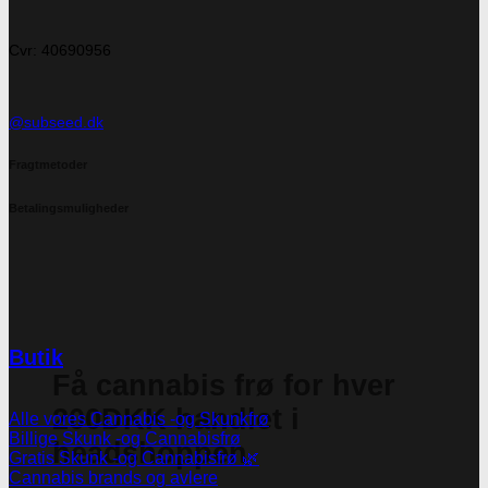
Cvr: 40690956
@subseed.dk
Fragtmetoder
Betalingsmuligheder
Butik
Få cannabis frø for hver
200DKK handlet i
Alle vores Cannabis -og Skunkfrø
Billige Skunk -og Cannabisfrø
headshoppen
Gratis Skunk -og Cannabisfrø 🌿
Cannabis brands og avlere