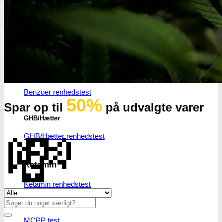
Badesalte renhedstest
LSD
LSD renhedstest
Benzodiazepiner
Benzoer renhedstest
50%
Spar op til
på udvalgte varer
GHB/Hætter
💸
GHB/Hætter renhedstest
Ketamin
Ketamin renhedstest
Se alle tilbud her
Søg
MCPP
efter:
MCPP test