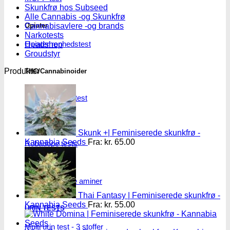
Skunkfrø hos Subseed
Alle Cannabis -og Skunkfrø
Opiater
Cannabisavlere -og brands
Narkotests
Opiater renhedstest
Headshop
Groudstyr
Produkter
THC/Cannabinoider
THC test
Cannabinoider test
Robadope
Skunk +| Feminiserede skunkfrø -
Kannabia Seeds
Fra:
kr.
65.00
Robadope tests
Simons tests
Test af primære aminer
Thai Fantasy | Feminiserede skunkfrø -
Kannabia Seeds
Fra:
kr.
55.00
URIN TESTS
Multi urin test - 3 stoffer