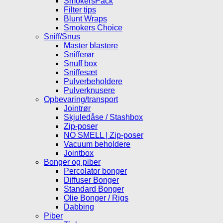
SmokersPack
Filter tips
Blunt Wraps
Smokers Choice
Sniff/Snus
Master blastere
Snifferør
Snuff box
Sniffesæt
Pulverbeholdere
Pulverknusere
Opbevaring/transport
Jointrør
Skjuledåse / Stashbox
Zip-poser
NO SMELL | Zip-poser
Vacuum beholdere
Jointbox
Bonger og piber
Percolator bonger
Diffuser Bonger
Standard Bonger
Olie Bonger / Rigs
Dabbing
Piber