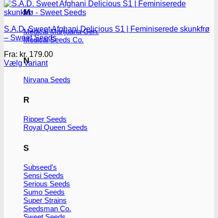
M
S.A.D. Sweet Afghani Delicious S1 | Feminiserede skunkfrø
Medical Marijuana Gen.
– Sweet Seeds
Medical Seeds Co.
Fra:
kr.
179.00
N
Vælg variant
Dette
Nirvana Seeds
vare
har
flere
R
varianter.
Mulighederne
Ripper Seeds
kan
Royal Queen Seeds
vælges
på
S
varesiden
Subseed's
Sensi Seeds
Serious Seeds
Sumo Seeds
Super Strains
Seedsman Co.
Sweet Seeds