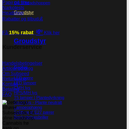
Papir og filter
Gå til headshoppen
Narkotests
Groudstyr
Headshop
Rabatter og tilbud💰
💸
15% rabat
Få
Klik her
Groudstyr
Kunderservice
Handelsbetingelser
Grolys
Artikler og blog
Om Subseed
LED pære
Returnering
LED lamper
Kontakt
CMH lys
Betaling
HPS/MH lys
FAQ
T5 lamper | Plantedyrkning
Grønt lys - Plante neutralt
Lampeophæng
Splittere til E27 pærer
Beskyttelsesbriller