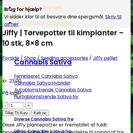
Skunkfrø hos Subseed
Brug for hjælp?
Vi sidder klar til at besvare dine spørgsmål.
Skriv til
Alle Cannabis -og Skunkfrø
os her
Jiffy | Tørvepotter til kimplanter –
10 stk, 8×8 cm
Forside
/
Shop
/
Seeding accessories
/
Jiffy pellet
Cannabis Sativa
Feminiseret Cannabis Sativa
kr.
23.00
Cannabis Sativa Hybrider
Autoblomstrende Cannabis Sativa
På lager
Hurtigblomstrende Sativa
Jiffy
|
Tilføj Til Kurv
Køb nu
Diverse Cannabis Sativa frø
Tørvepotter
Disse Jiffy plantepotter er fremstillet af fuldt
til
Billige Cannabis Sativa frø
bionedbrydelige fibre og er perfekte til spiring af frø