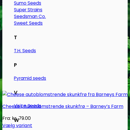
Sumo Seeds
Super Strains
Seedsman Co.
Sweet Seeds
T
T.H. Seeds
P
Pyramid seeds
V
Vision Seeds
Cheese | Autoblomstrende skunkfrø – Barney’s Farm
Fra:
kr.
79.00
W
Vælg variant