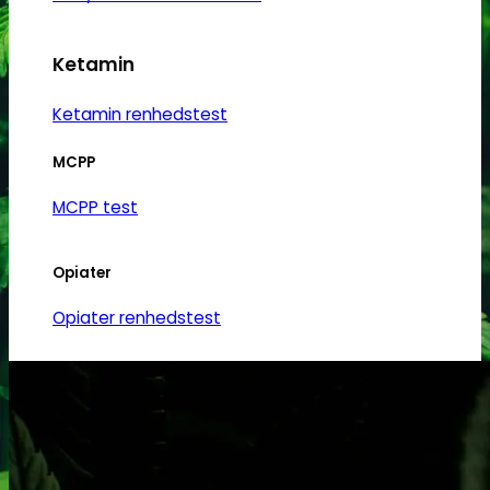
Ketamin
Ketamin renhedstest
MCPP
MCPP test
Opiater
Opiater renhedstest
THC/Cannabinoider
THC test
Cannabinoider test