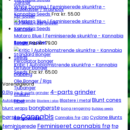
Jointrør
White Domina | Feminiserede skunkfrø -
Skulekasser / Stashbox
Kannabia Seeds
Fra:
kr.
55.00
Zip-poser
NO SMELL | Zip-poser
Jointbox
Mataro Blue | Feminiserede skunkfrø - Kannabia
Bonger og piber
Seeds
Fra:
kr.
79.00
Standard Bonger
Percolator bonger
Kritic | Autoblomstrende skunkfrø - Kannabia
Diffusor bonger
Seeds
Fra:
kr.
65.00
Dabbing
Olie Bonger / Rigs
Varenøgleord
Tjubanger
4-parts grinder
0.01g
2-parts grinder
0.1g
Chillum
Blunt cones
Autoblomstrende
Blastere i metal
Piber
Blastere i glas
bongbørste
blunt wraps
bong rengøring
Bulldog seeds
Cannabis
børste
Cyclone Blunts
Cannabis frø
CBD
Bonghoveder
Feminiseret cannabis frø
feminiserede
frø