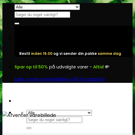
Fortsæt
til
Søg
indhold
efter:
Bestil
inden 16.00
og vi sender din pakke
samme dag
Spar op til 50%
på udvalgte varer -
Altid
💸
Læs vores anmeldelser
Gå til rabatter
Søg
efter: