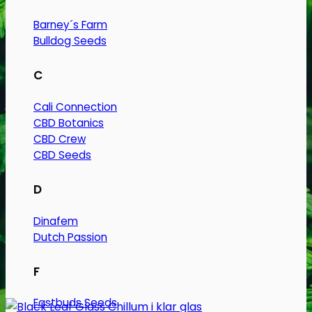
Barney´s Farm
Bulldog Seeds
C
Cali Connection
CBD Botanics
CBD Crew
CBD Seeds
D
Dinafem
Dutch Passion
F
Fastbuds Seeds