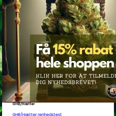
Heroin
Heroin renhedstest
Badesalte
Badesalte renhedstest
LSD
LSD renhedstest
Benzodiazepiner
Benzoer renhedstest
GHB/Hætter
GHB/Hætter renhedstest