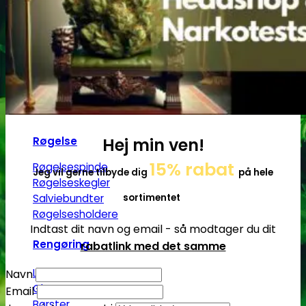
Grindere
2-Parts grindere
3-Parts grindere
4-Parts grindere
5-Parts grindere
Keramiske grindere
Røgelse
Hej min ven!
15% rabat
Røgelsespinde
Jeg vil gerne tilbyde dig
på hele
Røgelseskegler
sortimentet
Salviebundter
Røgelsesholdere
Indtast dit navn og email - så modtager du dit
Rengøring
rabatlink med det samme
Lugt- og duftfjernere
Navn
Glasrens
Email
Børster