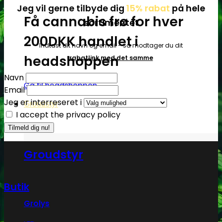
Jeg vil gerne tilbyde dig
15% rabat
på hele
Få cannabis frø for hver
sortimentet
200DKK handlet i
Indtast dit navn og email - så modtager du dit
headshoppen
rabatlink med det samme
Navn
Gå til headshoppen
Email
Jeg er interreseret i
Groudstyr
I accept the privacy policy
Groudstyr
Butik
Grolys