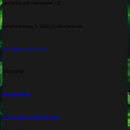
skunkfrø på markedet <3
Schioldannsvej 3, 2920 Charlottenlund
Kontakt@subseed.dk
40690956
@subseed.dk
Gå til vores facebook-side