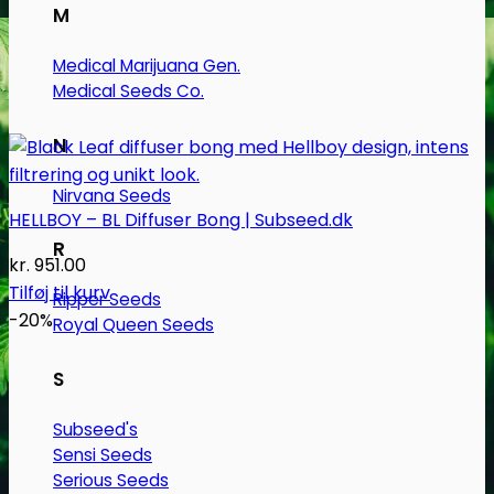
M
Medical Marijuana Gen.
Medical Seeds Co.
N
Nirvana Seeds
HELLBOY – BL Diffuser Bong | Subseed.dk
R
kr.
951.00
Tilføj til kurv
Ripper Seeds
-20%
Royal Queen Seeds
S
Subseed's
Sensi Seeds
Serious Seeds