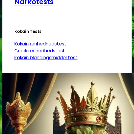
Narkotests
Kokain Tests
Kokain renhedhedstest
Crack renhedhedstest
Kokain blandingsmiddel test
MDMA
MDMA renhedstest
Ecstasy
Ecstasy renhedstest