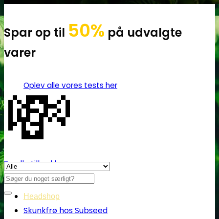
50%
Spar op til
på udvalgte
varer
💸
Oplev alle vores tests her
Se alle tilbud her
Søg
efter:
Headshop
Skunkfrø hos Subseed