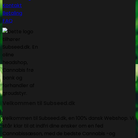
Kontakt
Betaling
FAQ
Velkommen til Subseed.dk
Velkommen til Subseed.dk, en 100% dansk Webshop. Vi
står klar til at indfri dine ønsker om en fed
Cannabissæson, med de bedste Cannabis -og