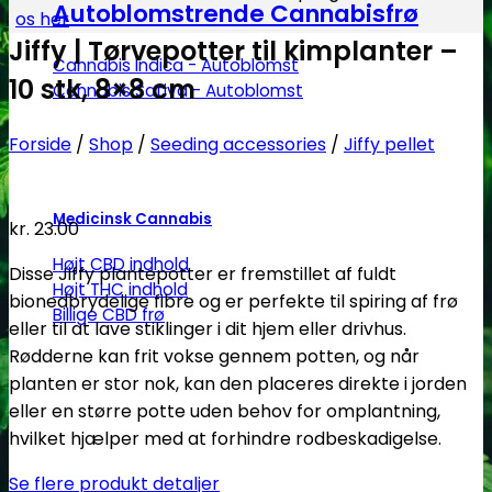
Autoblomstrende Cannabisfrø
os her
Jiffy | Tørvepotter til kimplanter –
Cannabis Indica - Autoblomst
10 stk, 8×8 cm
Cannabis Sativa - Autoblomst
Forside
/
Shop
/
Seeding accessories
/
Jiffy pellet
Medicinsk Cannabis
kr.
23.00
Højt CBD indhold
Disse Jiffy plantepotter er fremstillet af fuldt
Højt THC indhold
bionedbrydelige fibre og er perfekte til spiring af frø
Billige CBD frø
eller til at lave stiklinger i dit hjem eller drivhus.
Rødderne kan frit vokse gennem potten, og når
planten er stor nok, kan den placeres direkte i jorden
eller en større potte uden behov for omplantning,
hvilket hjælper med at forhindre rodbeskadigelse.
Se flere produkt detaljer