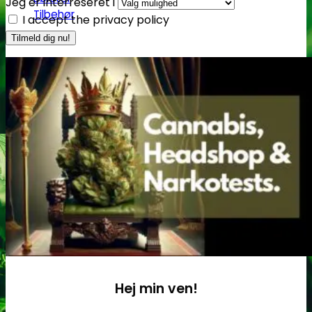
Jeg er interreseret i
Tilbehør
I accept the privacy policy
Hej min ven!