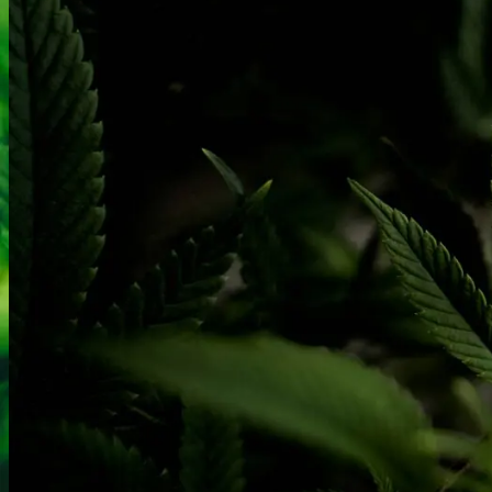
Robadope
Robadope tests
Simons tests
Test af primære aminer
URIN TESTS
Multi urin test - 3 stoffer
Multi urin test - 10 stoffer
THC urin test - 25ng/ml
THC urin test - 50ng/ml