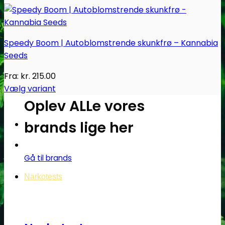
Speedy Boom | Autoblomstrende skunkfrø – Kannabia
Seeds
Fra:
kr.
215.00
Vælg variant
Dette
Oplev ALLe vores
vare
brands lige her
har
flere
varianter.
Gå til brands
Mulighederne
kan
Narkotests
vælges
på
varesiden