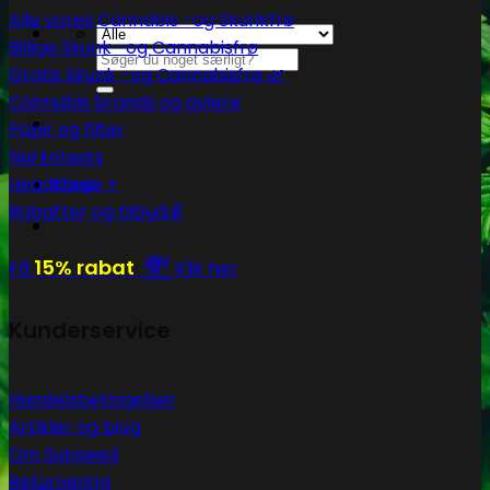
Alle vores Cannabis -og Skunkfrø
Billige Skunk -og Cannabisfrø
Søg
Gratis Skunk -og Cannabisfrø 🌿
efter:
Cannabis brands og avlere
Papir og filter
Narkotests
Kasse
+
Headshop
Rabatter og tilbud💰
💸
15% rabat
Få
Klik her
Kunderservice
Handelsbetingelser
Artikler og blog
Om Subseed
Returnering