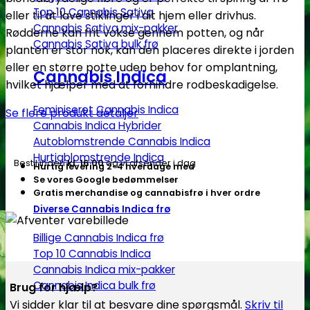
kimplanter
Top 10 Cannabis Sativa
eller til at lave stiklinger i dit hjem eller drivhus.
-
Cannabis Sativa mix-pakker
Rødderne kan frit vokse gennem potten, og når
10
Cannabis Sativa bulk frø
planten er stor nok, kan den placeres direkte i jorden
stk,
eller en større potte uden behov for omplantning,
8x8
Cannabis Indica
hvilket hjælper med at forhindre rodbeskadigelse.
cm
antal
Feminiseret Cannabis Indica
Se flere produkt detaljer
Cannabis Indica Hybrider
Autoblomstrende Cannabis Indica
Hurtigblomstrende Indica
Bestil inden
kl. 16.00
og vi afsender i dag
Hurtig levering 2-4 hverdage med
Se vores Google bedømmelser
Gratis merchandise og cannabisfrø i hver ordre
Diverse Cannabis Indica frø
Billige Cannabis Indica frø
Top 10 Cannabis Indica
Cannabis Indica mix-pakker
Cannabis Indica bulk frø
Brug for hjælp?
Vi sidder klar til at besvare dine spørgsmål.
Skriv til