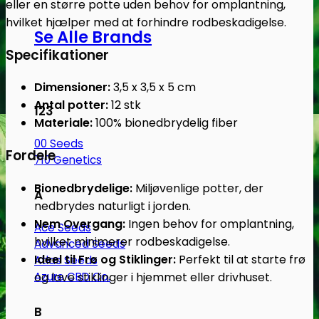
eller en større potte uden behov for omplantning,
hvilket hjælper med at forhindre rodbeskadigelse.
Se Alle Brands
Specifikationer
Dimensioner:
3,5 x 3,5 x 5 cm
Antal potter:
12 stk
123
Materiale:
100% bionedbrydelig fiber
00 Seeds
Fordele
710 Genetics
Bionedbrydelige:
Miljøvenlige potter, der
A
nedbrydes naturligt i jorden.
Nem Overgang:
Ingen behov for omplantning,
Ace Seeds
hvilket minimerer rodbeskadigelse.
Advanced Seeds
Ideel til Frø og Stiklinger:
Perfekt til at starte frø
Atlas Seeds
og lave stiklinger i hjemmet eller drivhuset.
Azure CBD Co.
B