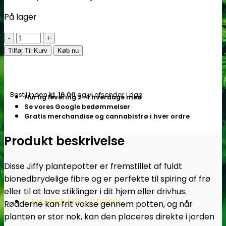
På lager
Jiffy
|
Tilføj Til Kurv
Køb nu
Tørvepotter
til
kimplanter
Bestil inden
kl. 16.00
og vi afsender i dag
Hurtig levering 2-4 hverdage med
-
Se vores Google bedømmelser
10
Gratis merchandise og cannabisfrø i hver ordre
stk,
8x8
Produkt beskrivelse
cm
antal
Disse Jiffy plantepotter er fremstillet af fuldt
bionedbrydelige fibre og er perfekte til spiring af frø
eller til at lave stiklinger i dit hjem eller drivhus.
Cannabisavlere -og brands
Rødderne kan frit vokse gennem potten, og når
planten er stor nok, kan den placeres direkte i jorden