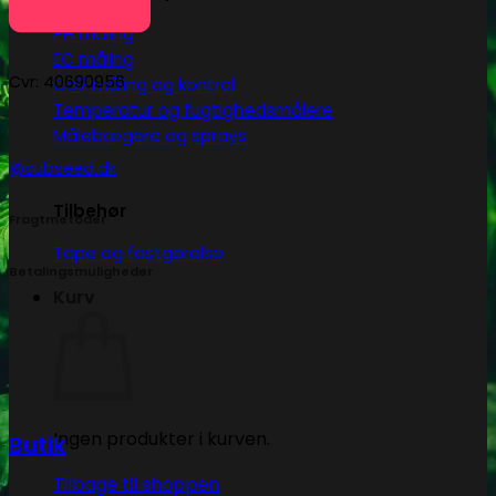
PH måling
EC måling
Cvr: 40690956
Co2 måling og kontrol
Temperatur og fugtighedsmålere
Målebægere og sprays
@subseed.dk
Tilbehør
Fragtmetoder
Tape og fastgørelse
Betalingsmuligheder
Kurv
Ingen produkter i kurven.
Butik
Tilbage til shoppen