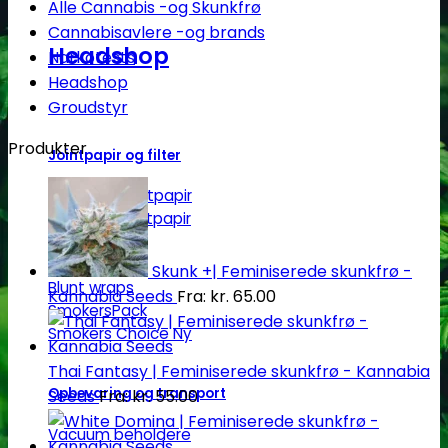
Alle Cannabis -og Skunkfrø
Cannabisavlere -og brands
Headshop
Narkotests
Headshop
Groudstyr
Produkter
Jointpapir og filter
King Size Jointpapir
Slim Size Jointpapir
Cones
Filtertips
Skunk +| Feminiserede skunkfrø -
Blunt wraps
Kannabia Seeds
Fra:
kr.
65.00
SmokersPack
Smokers Choice
Thai Fantasy | Feminiserede skunkfrø - Kannabia
Opbevaring og transport
Seeds
Fra:
kr.
55.00
Vacuum beholdere