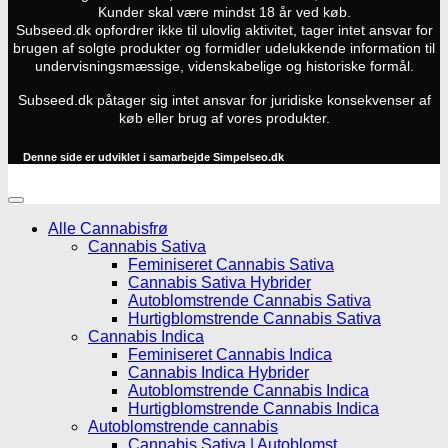
Kunder skal være mindst 18 år ved køb.
Subseed.dk opfordrer ikke til ulovlig aktivitet, tager intet ansvar for
brugen af solgte produkter og formidler udelukkende information til
undervisningsmæssige, videnskabelige og historiske formål.
Subseed.dk påtager sig intet ansvar for juridiske konsekvenser af
køb eller brug af vores produkter.
Denne side er udviklet i samarbejde
Simpelseo.dk
Alle Cannabisfrø
Cannabis Sativa
Feminiseret Cannabis Sativa
Cannabis Sativa Hybrider
Autoblomstrende Cannabis Sativa
Hurtigblomstrende Cannabis Sativa
Cannabis Indica
Feminiseret Cannabis Indica
Cannabis Indica Hybrider
Autoblomstrende Cannabis Indica
Hurtigblomstrende Cannabis Indica
Autoblomstrende cannabis
Cannabis Sativa | Autoblomst