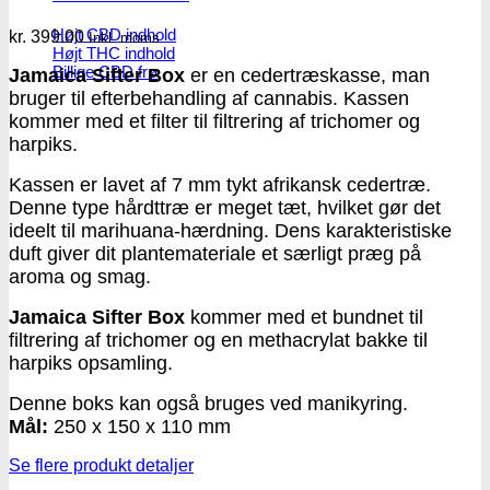
Højt CBD indhold
kr.
399.00
Inkl. moms
Højt THC indhold
Billige CBD frø
Jamaica Sifter Box
er en cedertræskasse, man
bruger til efterbehandling af cannabis. Kassen
kommer med et filter til filtrering af trichomer og
harpiks.
Kassen er lavet af 7 mm tykt afrikansk cedertræ.
Denne type hårdttræ er meget tæt, hvilket gør det
ideelt til marihuana-hærdning. Dens karakteristiske
duft giver dit plantemateriale et særligt præg på
aroma og smag.
Jamaica
Sifter Box
kommer med et bundnet til
filtrering af trichomer og en methacrylat bakke til
harpiks opsamling.
Denne boks kan også bruges ved manikyring.
Mål:
250 x 150 x 110 mm
Se flere produkt detaljer