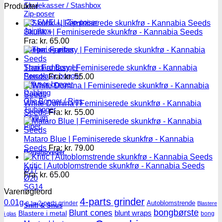
Skulekasser / Stashbox
Produkter
Zip-poser
NO SMELL | Zip-poser
Jointbox
Skunk +| Feminiserede skunkfrø - Kannabia Seeds
Fra:
kr.
65.00
Bonger og piber
Standard Bonger
Thai Fantasy | Feminiserede skunkfrø - Kannabia
Percolator bonger
Seeds
Fra:
kr.
55.00
Diffusor bonger
Dabbing
Olie Bonger / Rigs
White Domina | Feminiserede skunkfrø - Kannabia
Tjubanger
Seeds
Fra:
kr.
55.00
Chillum
Piber
Mataro Blue | Feminiserede skunkfrø - Kannabia
Seeds
Fra:
kr.
79.00
Bonghoveder
Kritic | Autoblomstrende skunkfrø - Kannabia Seeds
Ø17
Fra:
kr.
65.00
Ø20
SG14
Varenøgleord
4-parts grinder
0.01g
Autoblomstrende
2-parts grinder
0.1g
Blastere
Sniff & Snus
Blunt cones
bongbørste
blunt wraps
Blastere i metal
bong
i glas