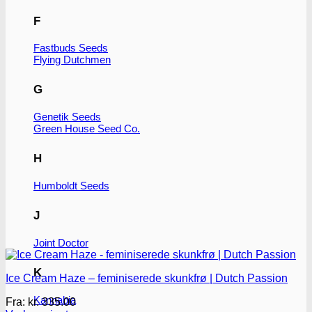
F
Fastbuds Seeds
Flying Dutchmen
G
Genetik Seeds
Green House Seed Co.
H
Humboldt Seeds
J
Joint Doctor
K
Ice Cream Haze – feminiserede skunkfrø | Dutch Passion
Kannabia
Fra:
kr.
335.00