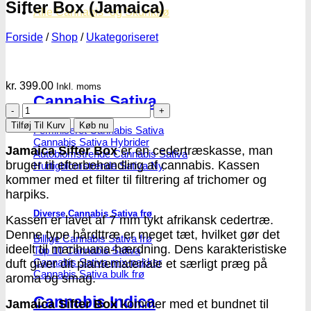
Sifter Box (Jamaica)
Alle Cannabis -og Skunkfrø
Forside
/
Shop
/
Ukategoriseret
kr.
399.00
Inkl. moms
Cannabis Sativa
Sifter
Box
Tilføj Til Kurv
Køb nu
Feminiseret Cannabis Sativa
(Jamaica)
Cannabis Sativa Hybrider
antal
Jamaica Sifter Box
er en cedertræskasse, man
Autoblomstrende Cannabis Sativa
bruger til efterbehandling af cannabis. Kassen
Hurtigblomstrende Sativa
kommer med et filter til filtrering af trichomer og
harpiks.
Diverse Cannabis Sativa frø
Kassen er lavet af 7 mm tykt afrikansk cedertræ.
Denne type hårdttræ er meget tæt, hvilket gør det
Billige Cannabis Sativa frø
ideelt til marihuana-hærdning. Dens karakteristiske
Top 10 Cannabis Sativa
Cannabis Sativa mix-pakker
duft giver dit plantemateriale et særligt præg på
Cannabis Sativa bulk frø
aroma og smag.
Cannabis Indica
Jamaica
Sifter Box
kommer med et bundnet til