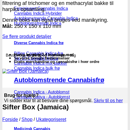
filtrering af trichomer og en methacrylat bakke til
Feminiseret Cannabis Indica
harpiks opsamling.
Cannabis Indica Hybrider
Autoblomstrende Cannabis Indica
Denne boks kan også bruges ved manikyring.
Hurtigblomstrende Indica
Mål:
250 x 150 x 110 mm
Se flere produkt detaljer
Diverse Cannabis Indica frø
Billige Cannabis Indica frø
Hurtig levering 2-4 hverdage med
Bestil inden
kl. 16.00
og vi afsender i dag
Top 10 Cannabis Indica
Se vores Google bedømmelser
Gratis merchandise og cannabisfrø i hver ordre
Cannabis Indica mix-pakker
Cannabis Indica bulk frø
Autoblomstrende Cannabisfrø
Cannabis Indica - Autoblomst
Brug for hjælp?
Cannabis Sativa - Autoblomst
Vi sidder klar til at besvare dine spørgsmål.
Skriv til os her
Sifter Box (Jamaica)
Forside
/
Shop
/
Ukategoriseret
Medicinsk Cannabis