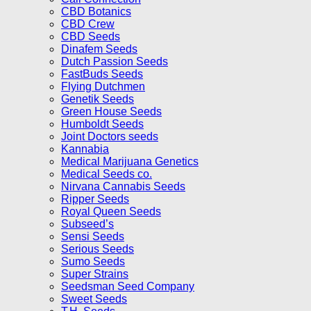
CBD Botanics
CBD Crew
CBD Seeds
Dinafem Seeds
Dutch Passion Seeds
FastBuds Seeds
Flying Dutchmen
Genetik Seeds
Green House Seeds
Humboldt Seeds
Joint Doctors seeds
Kannabia
Medical Marijuana Genetics
Medical Seeds co.
Nirvana Cannabis Seeds
Ripper Seeds
Royal Queen Seeds
Subseed’s
Sensi Seeds
Serious Seeds
Sumo Seeds
Super Strains
Seedsman Seed Company
Sweet Seeds