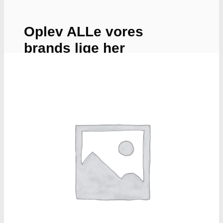
Oplev ALLe vores
brands lige her
Gå til brands
Narkotests
Narkotests
Kokain Tests
Kokain renhedhedstest
Crack renhedhedstest
Kokain blandingsmiddel test