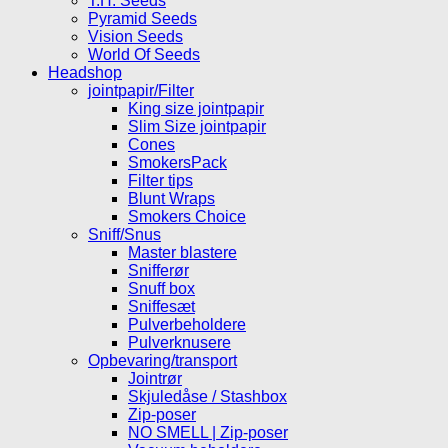
T.H. Seeds
Pyramid Seeds
Vision Seeds
World Of Seeds
Headshop
jointpapir/Filter
King size jointpapir
Slim Size jointpapir
Cones
SmokersPack
Filter tips
Blunt Wraps
Smokers Choice
Sniff/Snus
Master blastere
Snifferør
Snuff box
Sniffesæt
Pulverbeholdere
Pulverknusere
Opbevaring/transport
Jointrør
Skjuledåse / Stashbox
Zip-poser
NO SMELL | Zip-poser