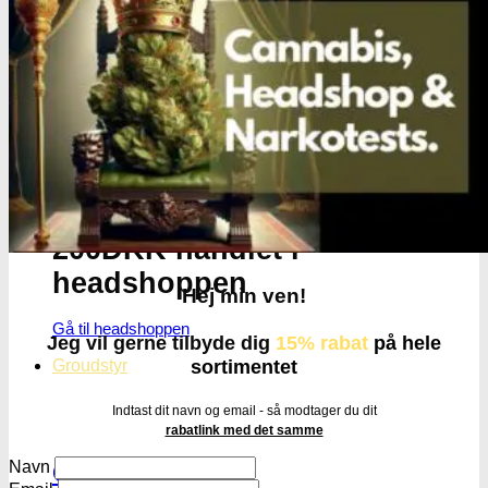
Få cannabis frø for hver
200DKK handlet i
headshoppen
Hej min ven!
Gå til headshoppen
Jeg vil gerne tilbyde dig
15% rabat
på hele
sortimentet
Groudstyr
Indtast dit navn og email - så modtager du dit
rabatlink med det samme
Navn
Groudstyr