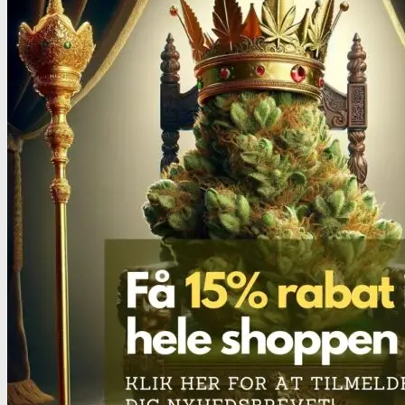
THC/Cannabinoider
THC test
Cannabinoider test
Robadope
Robadope tests
Simons tests
Test af primære aminer
URIN TESTS
Multi urin test - 3 stoffer
Multi urin test - 10 stoffer
THC urin test - 25ng/ml
THC urin test - 50ng/ml