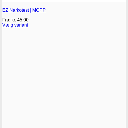
EZ Narkotest | MCPP
Fra:
kr.
45.00
Vælg variant
Dette
vare
har
flere
varianter.
Mulighederne
kan
vælges
på
varesiden