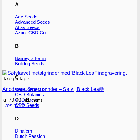
A
Ace Seeds
Advanced Seeds
Atlas Seeds
Azure CBD Co.
B
Barney´s Farm
Bulldog Seeds
C
Ikke på lager
Anodiseret 2-part grinder – Sølv | Black Leaf®
Cali Connection
CBD Botanics
kr.
79.00
CBD Crew
Inkl. moms
CBD Seeds
Læs mere
D
Dinafem
Dutch Passion