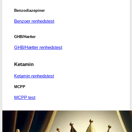
Benzodiazepiner
Benzoer renhedstest
GHB/Hætter
GHB/Hætter renhedstest
Ketamin
Ketamin renhedstest
MCPP
MCPP test
Opiater
Opiater renhedstest