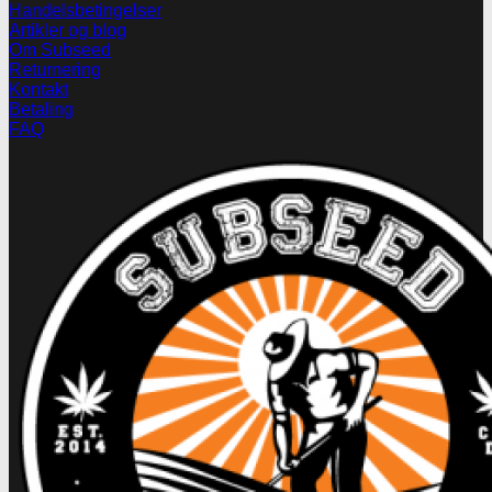
Handelsbetingelser
Artikler og blog
Om Subseed
Returnering
Kontakt
Betaling
FAQ