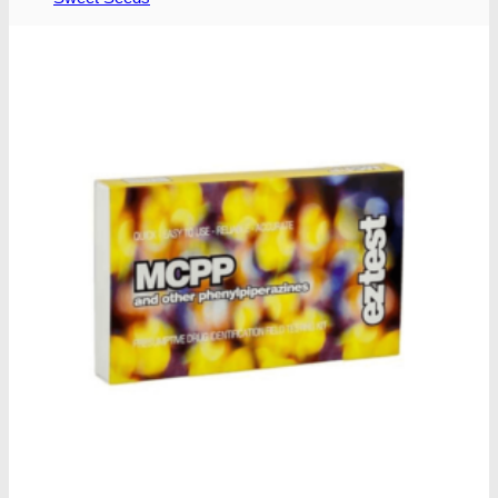
T
T.H. Seeds
P
Pyramid seeds
V
Vision Seeds
W
World of Seeds