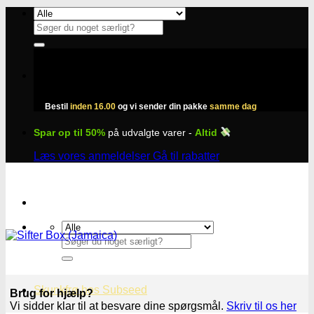
Fortsæt
til
Søg
indhold
efter:
Bestil
inden 16.00
og vi sender din pakke
samme dag
Spar op til 50%
på udvalgte varer -
Altid
Læs vores anmeldelser
Gå til rabatter
Søg
efter:
Skunkfrø hos Subseed
Brug for hjælp?
Vi sidder klar til at besvare dine spørgsmål.
Skriv til os her