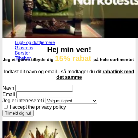
Røgelsespinde
Røgelseskegler
Salviebundter
Røgelsesholdere
Rengøring
Lugt- og duftfjernere
Glasrens
Hej min ven!
Børster
15% rabat
Tilbehør
Jeg vil gerne tilbyde dig
på hele sortimentet
Indtast dit navn og email - så modtager du dit
rabatlink med
det samme
Navn
Email
Jeg er interreseret i
I accept the privacy policy