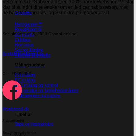
Velkommen til Subseed.dk, en 100% dansk Webshop. Vi står
klar til at indfri dine ønsker om en fed cannabissæson, med
de bedste Cannabis -og Skunkfrø på markedet <3
Grotelte
Herbgarden™
RoyalRoom®
Schioldannsvej 3, 2920 Charlottenlund
AC infinity
Cultibox
Homebox
Secret Jardine
Kontakt@subseed.dk
Tilbehør til grotelte
Målingsudstyr
Cvr: 40690956
PH måling
EC måling
Co2 måling og kontrol
Temperatur og fugtighedsmålere
Målebægere og sprays
@subseed.dk
Tilbehør
Fragtmetoder
Tape og fastgørelse
Betalingsmuligheder
Kurv