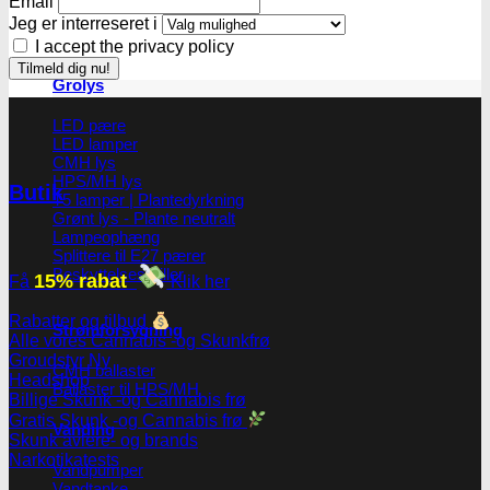
Email
Jeg er interreseret i
I accept the privacy policy
Grolys
LED pære
LED lamper
CMH lys
HPS/MH lys
Butik
T5 lamper | Plantedyrkning
Grønt lys - Plante neutralt
Lampeophæng
Splittere til E27 pærer
Beskyttelsesbriller
15% rabat
Få
Klik her
Rabatter og tilbud
Strømforsygning
Alle vores Cannabis -og Skunkfrø
Groudstyr
CMH ballaster
Headshop
Ballaster til HPS/MH
Billige Skunk -og Cannabis frø
Gratis Skunk -og Cannabis frø
Vanding
Skunk avlere- og brands
Narkotikatests
Vandpumper
Vandtanke