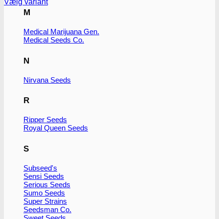
Vælg variant
Dette
M
vare
har
Medical Marijuana Gen.
flere
Medical Seeds Co.
varianter.
Mulighederne
N
kan
vælges
Nirvana Seeds
på
varesiden
R
Ripper Seeds
Royal Queen Seeds
S
Subseed's
Sensi Seeds
Serious Seeds
Sumo Seeds
Super Strains
Seedsman Co.
Sweet Seeds