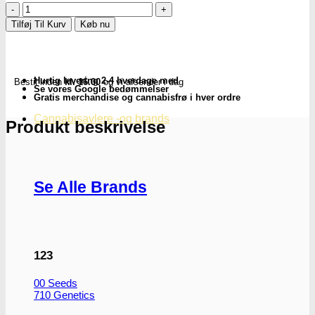
Sifter
Box
Tilføj Til Kurv
Køb nu
(Jamaica)
antal
Hurtig levering 2-4 hverdage med
Bestil inden
kl. 16.00
og vi afsender i dag
Se vores Google bedømmelser
Gratis merchandise og cannabisfrø i hver ordre
Cannabisavlere -og brands
Produkt beskrivelse
Se Alle Brands
123
00 Seeds
710 Genetics