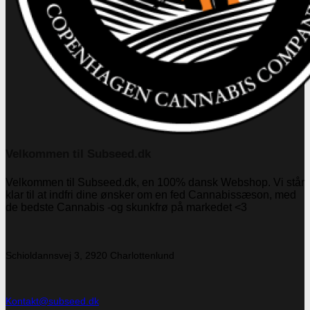
Velkommen til Subseed.dk
Velkommen til Subseed.dk, en 100% dansk Webshop. Vi står
klar til at indfri dine ønsker om en fed Cannabissæson, med
de bedste Cannabis -og skunkfrø på markedet <3
Schioldannsvej 3, 2920 Charlottenlund
Kontakt@subseed.dk