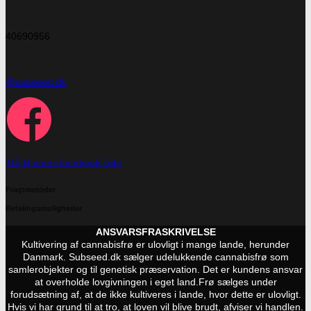
40690956
@subseed.dk
Gå til vores facebook-side
Fragtmetoder
Betalingsmuligheder
ANSVARSFRASKRIVELSE
Kultivering af cannabisfrø er ulovligt i mange lande, herunder
Danmark. Subseed.dk sælger udelukkende cannabisfrø som
samlerobjekter og til genetisk præservation. Det er kundens ansvar
at overholde lovgivningen i eget land.
Frø sælges under
forudsætning af, at de ikke kultiveres i lande, hvor dette er ulovligt.
Hvis vi har grund til at tro, at loven vil blive brudt, afviser vi handlen.