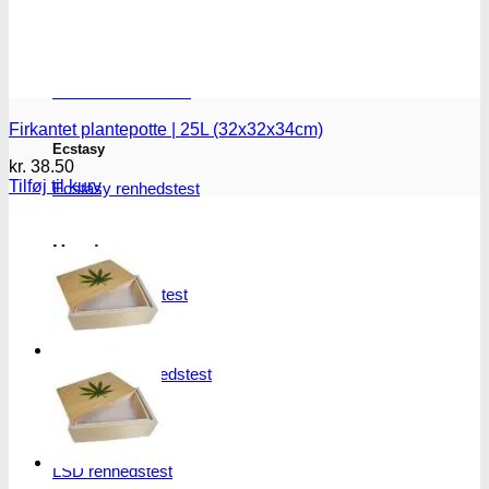
MDMA
MDMA renhedstest
Firkantet plantepotte | 25L (32x32x34cm)
Ecstasy
kr.
38.50
Tilføj til kurv
Ecstasy renhedstest
Heroin
Heroin renhedstest
Badesalte
Badesalte renhedstest
LSD
LSD renhedstest