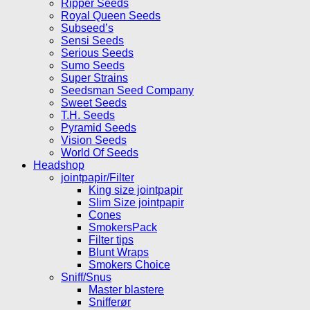
Ripper Seeds
Royal Queen Seeds
Subseed’s
Sensi Seeds
Serious Seeds
Sumo Seeds
Super Strains
Seedsman Seed Company
Sweet Seeds
T.H. Seeds
Pyramid Seeds
Vision Seeds
World Of Seeds
Headshop
jointpapir/Filter
King size jointpapir
Slim Size jointpapir
Cones
SmokersPack
Filter tips
Blunt Wraps
Smokers Choice
Sniff/Snus
Master blastere
Snifferør