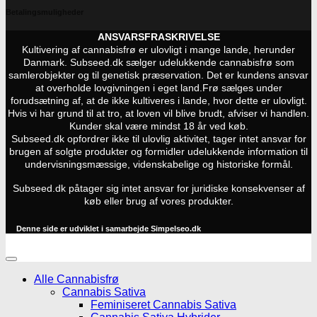
Betalingsmuligheder
ANSVARSFRASKRIVELSE
Kultivering af cannabisfrø er ulovligt i mange lande, herunder
Danmark. Subseed.dk sælger udelukkende cannabisfrø som
samlerobjekter og til genetisk præservation. Det er kundens ansvar
at overholde lovgivningen i eget land.
Frø sælges under
forudsætning af, at de ikke kultiveres i lande, hvor dette er ulovligt.
Hvis vi har grund til at tro, at loven vil blive brudt, afviser vi handlen.
Kunder skal være mindst 18 år ved køb.
Subseed.dk opfordrer ikke til ulovlig aktivitet, tager intet ansvar for
brugen af solgte produkter og formidler udelukkende information til
undervisningsmæssige, videnskabelige og historiske formål.
Subseed.dk påtager sig intet ansvar for juridiske konsekvenser af
køb eller brug af vores produkter.
Denne side er udviklet i samarbejde
Simpelseo.dk
Alle Cannabisfrø
Cannabis Sativa
Feminiseret Cannabis Sativa