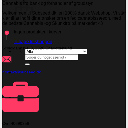
Velkommen til Subseed.dk, en 100% dansk Webshop. Vi står
klar til at indfri dine ønsker om en fed cannabissæson, med
de bedste Cannabis -og Skunkfrø på markedet <3
Ingen produkter i kurven.
Tilbage til shoppen
Schioldannsvej 3, 2920 Charlottenlund
Søg
efter:
Kontakt@subseed.dk
Kasse
+
Cvr: 40690956