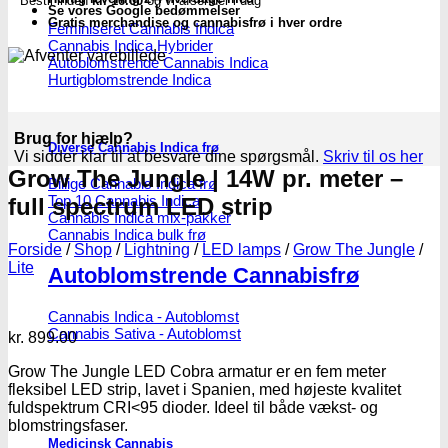
Bestil inden
kl. 16.00
og vi afsender i dag
antal
Se vores Google bedømmelser
Gratis merchandise og cannabisfrø i hver ordre
Feminiseret Cannabis Indica
Cannabis Indica Hybrider
Autoblomstrende Cannabis Indica
Hurtigblomstrende Indica
Brug for hjælp?
Diverse Cannabis Indica frø
Vi sidder klar til at besvare dine spørgsmål.
Skriv til os her
Grow The Jungle | 14W pr. meter –
Billige Cannabis Indica frø
Top 10 Cannabis Indica
full spectrum LED strip
Cannabis Indica mix-pakker
Cannabis Indica bulk frø
Forside
/
Shop
/
Lightning
/
LED lamps
/
Grow The Jungle
/
Lite
Autoblomstrende Cannabisfrø
Cannabis Indica - Autoblomst
Cannabis Sativa - Autoblomst
kr.
899.00
Grow The Jungle LED Cobra armatur er en fem meter
fleksibel LED strip, lavet i Spanien, med højeste kvalitet
fuldspektrum CRI<95 dioder. Ideel til både vækst- og
blomstringsfaser.
Medicinsk Cannabis