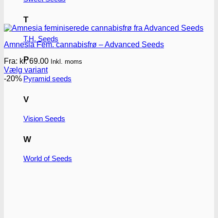
T
T.H. Seeds
Amnesia Fem. cannabisfrø – Advanced Seeds
P
Fra:
kr.
69.00
Inkl. moms
Vælg variant
Dette
Pyramid seeds
-20%
vare
har
V
flere
varianter.
Vision Seeds
Mulighederne
kan
W
vælges
på
varesiden
World of Seeds