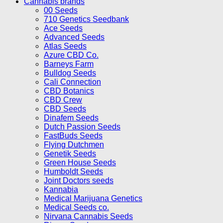
Cannabis brands
00 Seeds
710 Genetics Seedbank
Ace Seeds
Advanced Seeds
Atlas Seeds
Azure CBD Co.
Barneys Farm
Bulldog Seeds
Cali Connection
CBD Botanics
CBD Crew
CBD Seeds
Dinafem Seeds
Dutch Passion Seeds
FastBuds Seeds
Flying Dutchmen
Genetik Seeds
Green House Seeds
Humboldt Seeds
Joint Doctors seeds
Kannabia
Medical Marijuana Genetics
Medical Seeds co.
Nirvana Cannabis Seeds