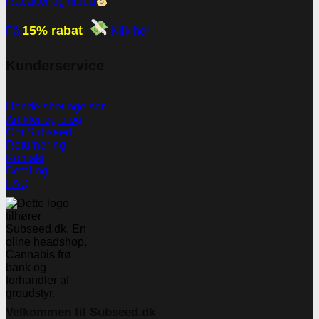
Rabatter og tilbud
15% rabat
Få
Klik her
Kunderservice
Handelsbetingelser
Artikler og blog
Om Subseed
Returnering
Kontakt
Betaling
FAQ
Velkommen til Subseed.dk