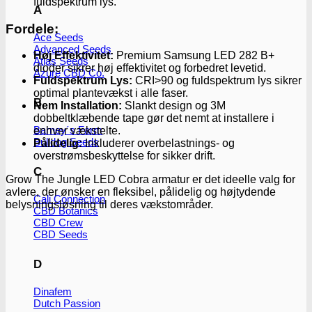
fuldspektrum lys.
A
Fordele:
Ace Seeds
Advanced Seeds
Høj Effektivitet:
Premium Samsung LED 282 B+
Atlas Seeds
dioder sikrer høj effektivitet og forbedret levetid.
Azure CBD Co.
Fuldspektrum Lys:
CRI>90 og fuldspektrum lys sikrer
optimal plantevækst i alle faser.
B
Nem Installation:
Slankt design og 3M
dobbeltklæbende tape gør det nemt at installere i
Barney´s Farm
enhver vækstelte.
Bulldog Seeds
Pålidelig:
Inkluderer overbelastnings- og
overstrømsbeskyttelse for sikker drift.
C
Grow The Jungle LED Cobra armatur er det ideelle valg for
avlere, der ønsker en fleksibel, pålidelig og højtydende
Cali Connection
belysningsløsning til deres vækstområder.
CBD Botanics
CBD Crew
CBD Seeds
D
Dinafem
Dutch Passion