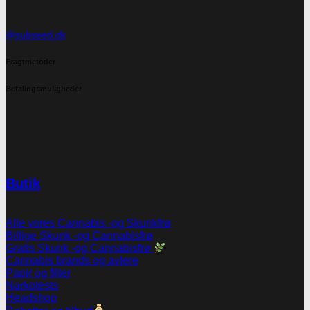
@subseed.dk
Fragtmetoder
Betalingsmuligheder
Butik
Alle vores Cannabis -og Skunkfrø
Billige Skunk -og Cannabisfrø
Gratis Skunk -og Cannabisfrø
Cannabis brands og avlere
Papir og filter
Narkotests
Headshop