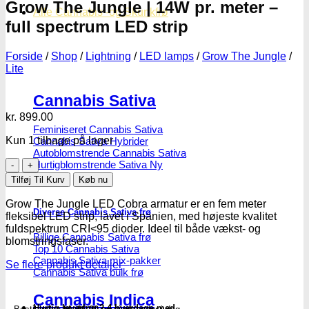
Grow The Jungle | 14W pr. meter –
Alle Cannabis -og Skunkfrø
full spectrum LED strip
Forside
/
Shop
/
Lightning
/
LED lamps
/
Grow The Jungle
/
Lite
Cannabis Sativa
kr.
899.00
Feminiseret Cannabis Sativa
Kun 1 tilbage på lager
Cannabis Sativa Hybrider
Autoblomstrende Cannabis Sativa
Grow
Hurtigblomstrende Sativa
The
Tilføj Til Kurv
Køb nu
Jungle
|
Grow The Jungle LED Cobra armatur er en fem meter
Diverse Cannabis Sativa frø
14W
fleksibel LED strip, lavet i Spanien, med højeste kvalitet
pr.
fuldspektrum CRI<95 dioder. Ideel til både vækst- og
Billige Cannabis Sativa frø
meter
blomstringsfaser.
Top 10 Cannabis Sativa
-
Cannabis Sativa mix-pakker
full
Se flere produkt detaljer
Cannabis Sativa bulk frø
spectrum
LED
Cannabis Indica
strip
Hurtig levering 2-4 hverdage med