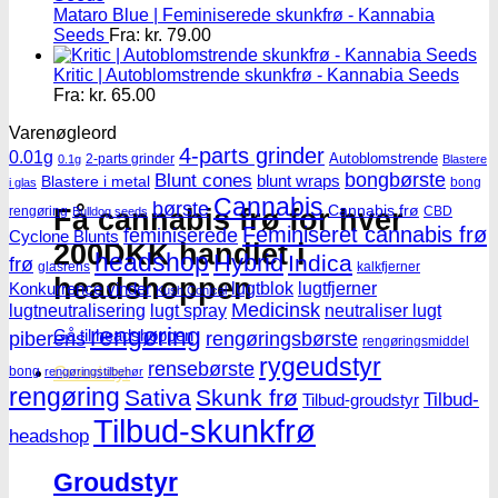
Mataro Blue | Feminiserede skunkfrø - Kannabia
Seeds
Fra:
kr.
79.00
Kritic | Autoblomstrende skunkfrø - Kannabia Seeds
Fra:
kr.
65.00
Varenøgleord
4-parts grinder
0.01g
Autoblomstrende
2-parts grinder
0.1g
Blastere
Blunt cones
bongbørste
blunt wraps
Blastere i metal
bong
i glas
Cannabis
børste
Cannabis frø
Få cannabis frø for hver
rengøring
CBD
Bulldog seeds
Feminiseret cannabis frø
feminiserede
Cyclone Blunts
200DKK handlet i
headshop
Hybrid
Indica
frø
glasrens
kalkfjerner
headshoppen
lugtblok
lugtfjerner
Konkurrence vinder
Kush Conical
Medicinsk
lugtneutralisering
lugt spray
neutraliser lugt
rengøring
Gå til headshoppen
piberens
rengøringsbørste
rengøringsmiddel
rygeudstyr
rensebørste
bong
Groudstyr
rengøringstilbehør
rengøring
Sativa
Skunk frø
Tilbud-
Tilbud-groudstyr
Tilbud-skunkfrø
headshop
Groudstyr