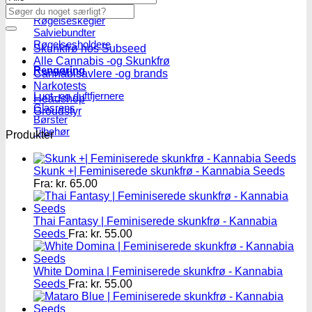
Røgelsespinde
Søg
Røgelseskegler
efter:
Salviebundter
Røgelsesholdere
Skunkfrø hos Subseed
Alle Cannabis -og Skunkfrø
Rengøring
Cannabisavlere -og brands
Narkotests
Lugt- og duftfjernere
Headshop
Glasrens
Groudstyr
Børster
Tilbehør
Produkter
Skunk +| Feminiserede skunkfrø - Kannabia Seeds
Fra:
kr.
65.00
Thai Fantasy | Feminiserede skunkfrø - Kannabia
Seeds
Fra:
kr.
55.00
White Domina | Feminiserede skunkfrø - Kannabia
Seeds
Fra:
kr.
55.00