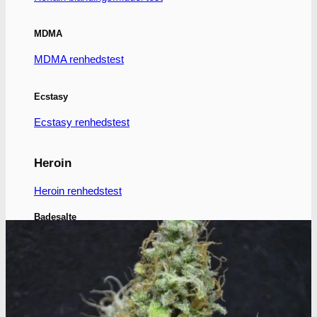
på
varesiden
MDMA
MDMA renhedstest
Ecstasy
Ecstasy renhedstest
Heroin
Heroin renhedstest
Badesalte
Badesalte renhedstest
LSD
LSD renhedstest