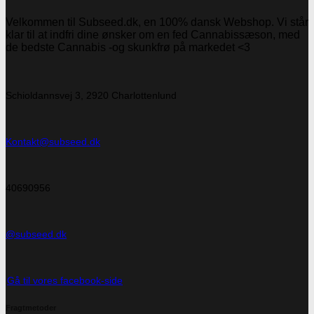
Velkommen til Subseed.dk, en 100% dansk Webshop. Vi står
klar til at indfri dine ønsker om en fed Cannabissæson, med
de bedste Cannabis -og skunkfrø på markedet <3
Schioldannsvej 3, 2920 Charlottenlund
Kontakt@subseed.dk
40690956
@subseed.dk
Gå til vores facebook-side
Fragtmetoder