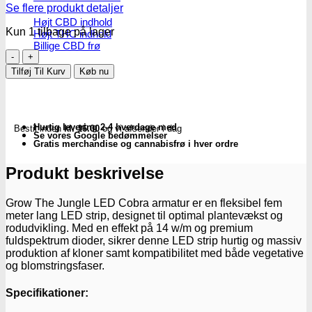
Se flere produkt detaljer
Højt CBD indhold
Kun 1 tilbage på lager
Højt THC indhold
Billige CBD frø
Grow
The
Tilføj Til Kurv
Køb nu
Jungle
|
14W
pr.
Hurtig levering 2-4 hverdage med
Bestil inden
kl. 16.00
og vi afsender i dag
meter
Se vores Google bedømmelser
-
Gratis merchandise og cannabisfrø i hver ordre
full
spectrum
Produkt beskrivelse
LED
strip
Grow The Jungle LED Cobra armatur er en fleksibel fem
antal
meter lang LED strip, designet til optimal plantevækst og
rodudvikling. Med en effekt på 14 w/m og premium
fuldspektrum dioder, sikrer denne LED strip hurtig og massiv
produktion af kloner samt kompatibilitet med både vegetative
og blomstringsfaser.
Specifikationer: