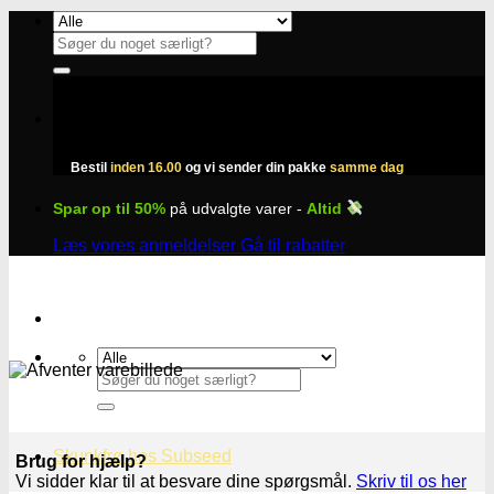
Fortsæt
til
Søg
indhold
efter:
Bestil
inden 16.00
og vi sender din pakke
samme dag
Spar op til 50%
på udvalgte varer -
Altid
Læs vores anmeldelser
Gå til rabatter
Søg
efter:
Skunkfrø hos Subseed
Brug for hjælp?
Vi sidder klar til at besvare dine spørgsmål.
Skriv til os her