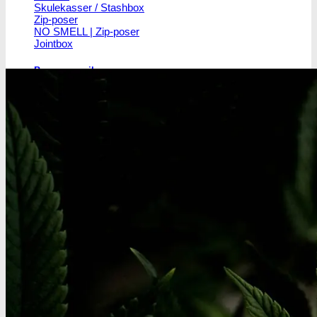
Skulekasser / Stashbox
Zip-poser
NO SMELL | Zip-poser
Jointbox
Bonger og piber
Standard Bonger
Percolator bonger
Diffusor bonger
Dabbing
Olie Bonger / Rigs
Tjubanger
Chillum
Piber
Bonghoveder
Ø17
Ø20
SG14
Sniff & Snus