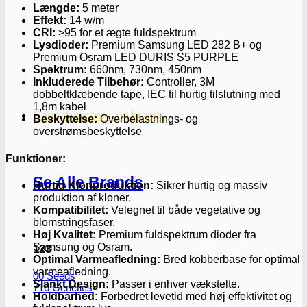
Længde:
5 meter
Effekt:
14 w/m
CRI:
>95 for et ægte fuldspektrum
Lysdioder:
Premium Samsung LED 282 B+ og
Premium Osram LED DURIS S5 PURPLE
Spektrum:
660nm, 730nm, 450nm
Inkluderede Tilbehør:
Controller, 3M
dobbeltklæbende tape, IEC til hurtig tilslutning med
1,8m kabel
Cannabisavlere -og brands
Beskyttelse:
Overbelastnings- og
overstrømsbeskyttelse
Funktioner:
Se Alle Brands
Hurtig Klonproduktion:
Sikrer hurtig og massiv
produktion af kloner.
Kompatibilitet:
Velegnet til både vegetative og
blomstringsfaser.
Høj Kvalitet:
Premium fuldspektrum dioder fra
Samsung og Osram.
123
Optimal Varmeafledning:
Bred kobberbase for optimal
varmeafledning.
00 Seeds
Slankt Design:
Passer i enhver vækstelte.
710 Genetics
Holdbarhed:
Forbedret levetid med høj effektivitet og