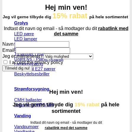
Hej min ven!
15% rabat
Jeg vil gerne tilbyde dig
på hele sortimentet
Grolys
Indtast dit navn og email - så modtager du dit
rabatlink med
LED pære
det samme
LED lamper
CMH lys
Navn
HPS/MH lys
Email
T5 lamper | Plantedyrkning
Jeg er interreseret i
Grønt lys - Plante neutralt
I accept the privacy policy
Lampeophæng
Splittere til E27 pærer
Beskyttelsesbriller
Strømforsygning
Hej min ven!
CMH ballaster
Jeg vil gerne tilbyde dig
15% rabat
på hele
Ballaster til HPS/MH
sortimentet
Vanding
Indtast dit navn og email - så modtager du dit
Vandpumper
rabatlink med det samme
Vandtanke