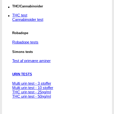
har
THC/Cannabinoider
flere
varianter.
THC test
Mulighederne
Cannabinoider test
kan
vælges
på
Robadope
varesiden
Robadope tests
Simons tests
Test af primære aminer
URIN TESTS
Multi urin test - 3 stoffer
Multi urin test - 10 stoffer
THC urin test - 25ng/ml
THC urin test - 50ng/ml