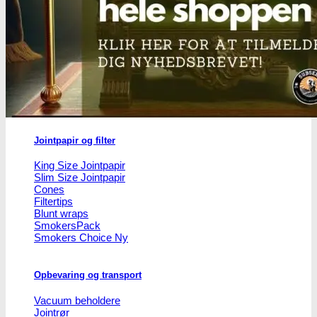
Headshop
Headshop
Jointpapir og filter
King Size Jointpapir
Slim Size Jointpapir
Cones
Filtertips
Blunt wraps
SmokersPack
Smokers Choice
Opbevaring og transport
Vacuum beholdere
Jointrør