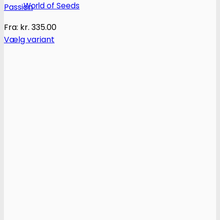
World of Seeds
Passion
Fra:
kr.
335.00
Vælg variant
Dette
vare
har
flere
varianter.
Mulighederne
kan
vælges
på
varesiden