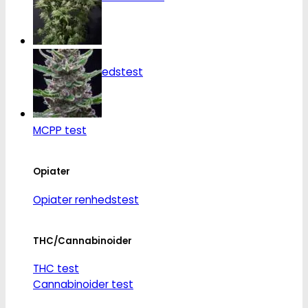
Ketamin
Ketamin renhedstest
MCPP
MCPP test
Opiater
Opiater renhedstest
THC/Cannabinoider
THC test
Cannabinoider test