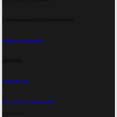
Schioldannsvej 3, 2920 Charlottenlund
Kontakt@subseed.dk
40690956
@subseed.dk
Gå til vores facebook-side
Fragtmetoder