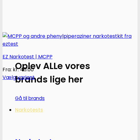
EZ Narkotest | MCPP
Oplev ALLe vores
Fra:
kr.
45.00
brands lige her
Vælg variant
Dette
vare
Gå til brands
har
flere
Narkotests
varianter.
Mulighederne
kan
vælges