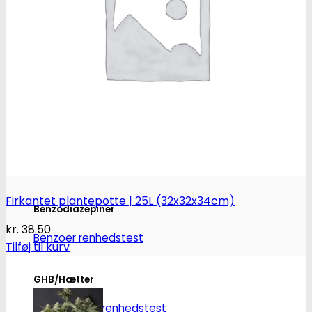
Heroin
Heroin renhedstest
Badesalte
Badesalte renhedstest
LSD
LSD renhedstest
Firkantet plantepotte | 25L (32x32x34cm)
Benzodiazepiner
kr.
38.50
Benzoer renhedstest
Tilføj til kurv
GHB/Hætter
GHB/Hætter renhedstest