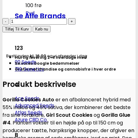
100 frø
Ryd
Se Alle Brands
Gorilla
Cookies
Tilføj Til Kurv
Køb nu
FAST
|
123
Autoblomstrende
Bestil inden
kl. 16.00
og vi afsender i dag
Hurtig levering 2-4 hverdage med
cannabisfrø
00 Seeds
Se vores Google bedømmelser
-
710 Genetics
Gratis merchandise og cannabisfrø i hver ordre
Fastbuds
antal
Produkt beskrivelse
A
Ace Seeds
Gorilla Cookies Auto
er en afbalanceret hybrid med
Advanced Seeds
55% indica og 45% sativa, der kombinerer det bedste
Atlas Seeds
fra sine forældre,
Girl Scout Cookies
og
Gorilla Glue
Azure CBD Co.
#4
.
Planten vokser til en højde på op til 150 cm og
producerer tætte, harpiksrige knopper, der afgiver en
B