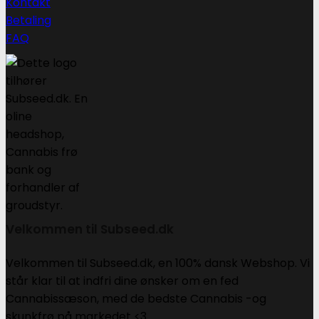
Kontakt
Betaling
FAQ
Velkommen til Subseed.dk
Velkommen til Subseed.dk, en 100% dansk Webshop. Vi
står klar til at indfri dine ønsker om en fed
Cannabissæson, med de bedste Cannabis -og
skunkfrø på markedet <3