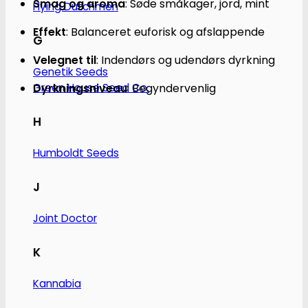
Smag og aroma
:
Søde småkager, jord, mint
Flying Dutchmen
Effekt
:
Balanceret euforisk og afslappende
G
Velegnet til
:
Indendørs og udendørs dyrkning
Genetik Seeds
Dyrkningsniveau
:
Begyndervenlig
Green House Seed Co.
H
Humboldt Seeds
J
Joint Doctor
K
Kannabia