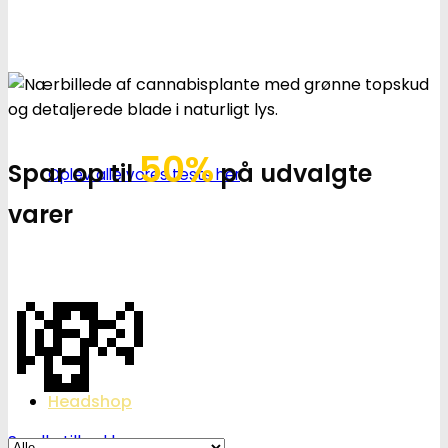
50%
Spar op til
på udvalgte
Oplev alle vores tests her
varer
💸
Headshop
Se alle tilbud her