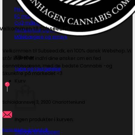
PH måling
EC måling
Co2 måling og kontrol
Velkommen til Subseed.dk
Temperatur og fugtighedsmålere
Målebægere og sprays
Velkommen til Subseed.dk, en 100% dansk Webshop. Vi
Tilbehør
står klar til at indfri dine ønsker om en fed
cannabissæson, med de bedste Cannabis -og
Tape og fastgørelse
Skunkfrø på markedet <3
Kurv
Schioldannsvej 3, 2920 Charlottenlund
Ingen produkter i kurven.
Kontakt@subseed.dk
Tilbage til shoppen