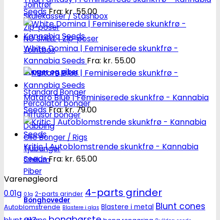
Jointrør
Seeds
Fra:
kr.
55.00
Skulekasser / Stashbox
Zip-poser
NO SMELL | Zip-poser
White Domina | Feminiserede skunkfrø -
Jointbox
Kannabia Seeds
Fra:
kr.
55.00
Bonger og piber
Standard Bonger
Mataro Blue | Feminiserede skunkfrø - Kannabia
Percolator bonger
Seeds
Fra:
kr.
79.00
Diffusor bonger
Dabbing
Olie Bonger / Rigs
Kritic | Autoblomstrende skunkfrø - Kannabia
Tjubanger
Seeds
Fra:
kr.
65.00
Chillum
Piber
Varenøgleord
4-parts grinder
0.01g
2-parts grinder
0.1g
Bonghoveder
Blunt cones
Autoblomstrende
Blastere i metal
Blastere i glas
bongbørste
blunt wraps