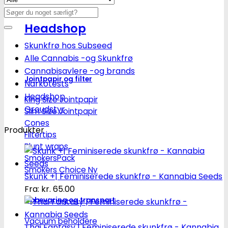
Søg
efter:
Headshop
Skunkfrø hos Subseed
Alle Cannabis -og Skunkfrø
Cannabisavlere -og brands
Jointpapir og filter
Narkotests
Headshop
King Size Jointpapir
Groudstyr
Slim Size Jointpapir
Cones
Produkter
Filtertips
Blunt wraps
SmokersPack
Smokers Choice
Skunk +| Feminiserede skunkfrø - Kannabia Seeds
Fra:
kr.
65.00
Opbevaring og transport
Vacuum beholdere
Thai Fantasy | Feminiserede skunkfrø - Kannabia