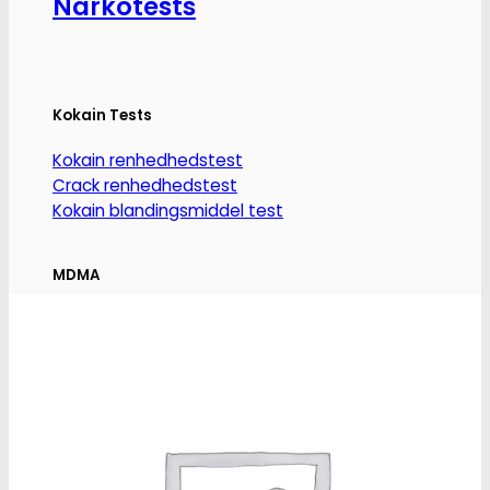
Narkotests
på
varesiden
Kokain Tests
Kokain renhedhedstest
Crack renhedhedstest
Kokain blandingsmiddel test
MDMA
MDMA renhedstest
Ecstasy
Ecstasy renhedstest