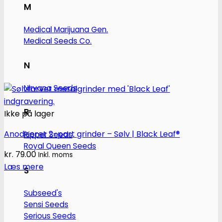
M
Medical Marijuana Gen.
Medical Seeds Co.
N
Nirvana Seeds
R
Ikke på lager
Anodiseret 2-part grinder – Sølv | Black Leaf®
Ripper Seeds
Royal Queen Seeds
kr.
79.00
Inkl. moms
Læs mere
S
Subseed's
Sensi Seeds
Serious Seeds