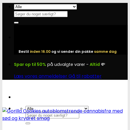
Fortsæt
til
Søg
indhold
efter:
Bestil
inden 16.00
og vi sender din pakke
samme dag
Spar op til 50%
på udvalgte varer -
Altid
💸
Læs vores anmeldelser
Gå til rabatter
Søg
efter: