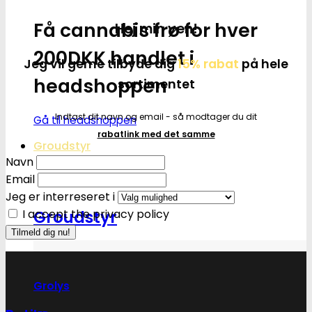
Få cannabis frø for hver
Hej min ven!
200DKK handlet i
Jeg vil gerne tilbyde dig
15% rabat
på hele
headshoppen
sortimentet
Indtast dit navn og email - så modtager du dit
Gå til headshoppen
rabatlink med det samme
Groudstyr
Navn
Email
Jeg er interreseret i
I accept the privacy policy
Groudstyr
Grolys