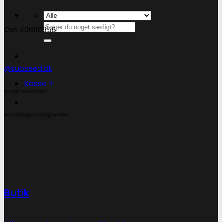
Søg
Cvr: 40690956
efter:
@subseed.dk
Kasse
+
Fragtmetoder
Betalingsmuligheder
Butik