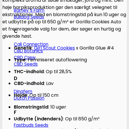
kompleks aroma af søde småkager, jord og mint.
Den
høje harpiksproduktion gør den særligt velegnet til
Barney´s Farm
ekstraktioner.
Med en blomstringstid på kun 10 uger og
Bulldog Seeds
et udbytte på op til 650 g/m² er Gorilla Cookies Auto
et fremragende valg for dem, der søger en hurtig og
C
givende høst.
Cali Connection
Genetik
:
Girl Scout Cookies
x Gorilla Glue #4
CBD Botanics
CBD Crew
Type
:
Feminiseret autoflowering
CBD Seeds
THC-indhold
:
Op til 28,5%
D
CBD-indhold
:
Lav
Dinafem
Højde
:
Op til 150 cm
Dutch Passion
Blomstringstid
:
10 uger
F
Udbytte (indendørs)
:
Op til 650 g/m²
Fastbuds Seeds