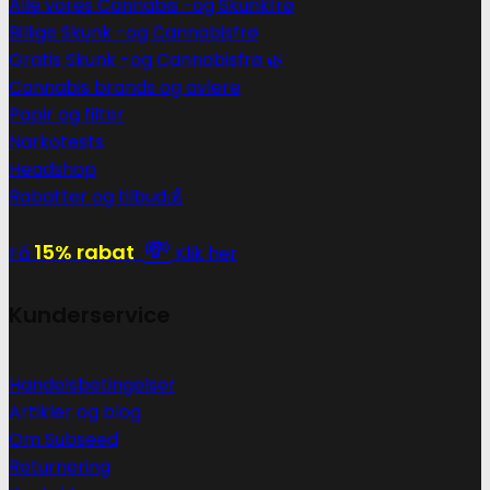
Alle vores Cannabis -og Skunkfrø
Billige Skunk -og Cannabisfrø
Gratis Skunk -og Cannabisfrø 🌿
Cannabis brands og avlere
Papir og filter
Narkotests
Headshop
Rabatter og tilbud💰
💸
15% rabat
Få
Klik her
Kunderservice
Handelsbetingelser
Artikler og blog
Om Subseed
Returnering