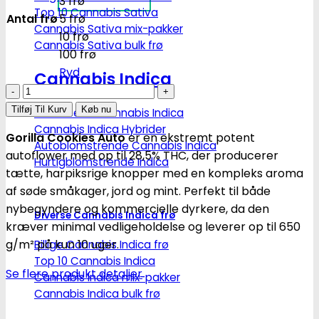
3 frø
Top 10 Cannabis Sativa
Antal frø
5 frø
Cannabis Sativa mix-pakker
10 frø
Cannabis Sativa bulk frø
100 frø
Ryd
Cannabis Indica
Gorilla
Cookies
Tilføj Til Kurv
Køb nu
Feminiseret Cannabis Indica
FAST
Cannabis Indica Hybrider
Gorilla Cookies Auto
er en ekstremt potent
|
Autoblomstrende Cannabis Indica
autoflower med op til 28,5% THC, der producerer
Autoblomstrende
Hurtigblomstrende Indica
tætte, harpiksrige knopper med en kompleks aroma
cannabisfrø
af søde småkager, jord og mint.
Perfekt til både
-
nybegyndere og kommercielle dyrkere, da den
Fastbuds
Diverse Cannabis Indica frø
kræver minimal vedligeholdelse og leverer op til 650
antal
g/m² på kun 10 uger.
Billige Cannabis Indica frø
Top 10 Cannabis Indica
Se flere produkt detaljer
Cannabis Indica mix-pakker
Cannabis Indica bulk frø