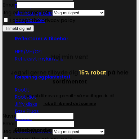
Email
Plantepotter i stof
Jeg er interreseret i
Almindelige plantepotter
I accept the privacy policy
Plastikbakker
Reflektorer & tilbehør
HPS/MH/CFL
Hej min ven!
Refleksivt mylar/folie
Jeg vil gerne tilbyde dig
15% rabat
på hele
Forspiring og plantestart
sortimentet
Root!t
Indtast dit navn og email - så modtager du dit
Root Riot
Jiffy disks
rabatlink med det samme
Eazy Plugs
Navn
Grodan
Email
Efterbehandling
Jeg er interreseret i