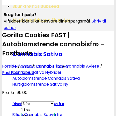
Skunkfrø hos Subseed
Brug for hjælp?
Alle Cannabis -og Skunkfrø
Vi sidder klar til at besvare dine spørgsmål.
Skriv til
os her
Gorilla Cookies FAST |
Autoblomstrende cannabisfrø –
Fastbuds
Cannabis Sativa
Forside
/
Shop
/
Cannabis frø
/
Cannabis Avlere
/
Feminiseret Cannabis Sativa
FastBuds Seeds
Cannabis Sativa Hybrider
Autoblomstrende Cannabis Sativa
Hurtigblomstrende Sativa
Fra:
kr.
95.00
Diverse Cannabis Sativa frø
1 frø
Billige Cannabis Sativa frø