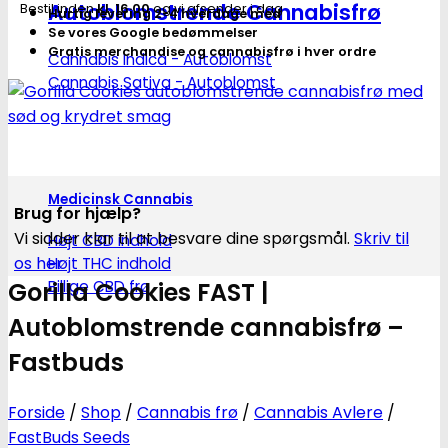
Autoblomstrende Cannabisfrø
Bestil inden
kl. 16.00
og vi afsender i dag
Hurtig levering 2-4 hverdage med
Se vores Google bedømmelser
Gratis merchandise og cannabisfrø i hver ordre
Cannabis Indica - Autoblomst
Cannabis Sativa - Autoblomst
Medicinsk Cannabis
Brug for hjælp?
Vi sidder klar til at besvare dine spørgsmål.
Skriv til
Højt CBD indhold
os her
Højt THC indhold
Billige CBD frø
Gorilla Cookies FAST |
Autoblomstrende cannabisfrø –
Fastbuds
Forside
/
Shop
/
Cannabis frø
/
Cannabis Avlere
/
FastBuds Seeds