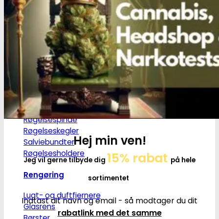
Grindere
2-Parts grindere
3-Parts grindere
4-Parts grindere
5-Parts grindere
Keramiske grindere
Røgelse
Røgelsespinde
Røgelseskegler
Hej min ven!
Salviebundter
Røgelsesholdere
15% rabat
Jeg vil gerne tilbyde dig
på hele
Rengøring
sortimentet
Lugt- og duftfjernere
Indtast dit navn og email - så modtager du dit
Glasrens
rabatlink med det samme
Børster