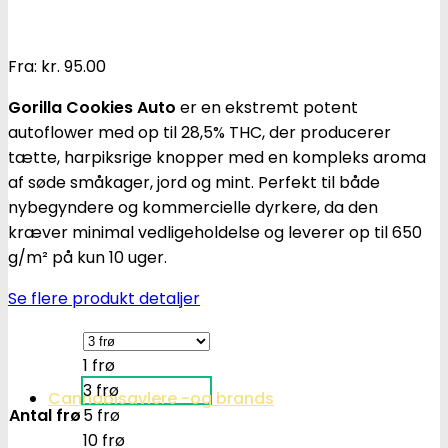
Fra:
kr.
95.00
Gorilla Cookies Auto
er en ekstremt potent
autoflower med op til 28,5% THC, der producerer
tætte, harpiksrige knopper med en kompleks aroma
af søde småkager, jord og mint.
Perfekt til både
nybegyndere og kommercielle dyrkere, da den
kræver minimal vedligeholdelse og leverer op til 650
g/m² på kun 10 uger.
Se flere produkt detaljer
1 frø
3 frø
Cannabisavlere -og brands
Antal frø
5 frø
10 frø