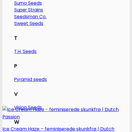
Sumo Seeds
Super Strains
Seedsman Co.
Sweet Seeds
T
T.H. Seeds
P
Pyramid seeds
V
Vision Seeds
W
Ice Cream Haze – feminiserede skunkfrø | Dutch