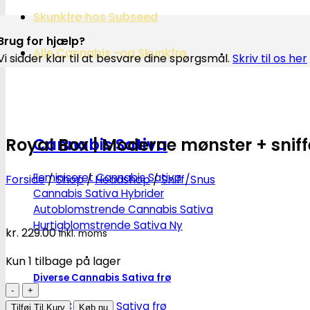
Skunkfrø hos Subseed
Brug for hjælp?
Alle Cannabis -og Skunkfrø
Vi sidder klar til at besvare dine spørgsmål.
Skriv til os her
Royal Box | Moderne mønster + sniff
Cannabis Sativa
Feminiseret Cannabis Sativa
Forside
/
Shop
/
Headshop
/
Sniff/Snus
Cannabis Sativa Hybrider
Autoblomstrende Cannabis Sativa
Hurtigblomstrende Sativa
kr.
229.00
Inkl. moms
Kun 1 tilbage på lager
Diverse Cannabis Sativa frø
Royal
Box
Billige Cannabis Sativa frø
Tilføj Til Kurv
Køb nu