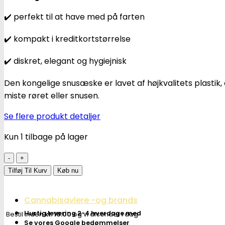
✔️ perfekt til at have med på farten
✔️ kompakt i kreditkortstørrelse
✔️ diskret, elegant og hygiejnisk
Den kongelige snusæske er lavet af højkvalitets plastik, 
miste røret eller snusen.
Se flere produkt detaljer
Kun 1 tilbage på lager
Royal
Box
Tilføj Til Kurv
Køb nu
|
Moderne
Cannabisavlere -og brands
mønster
Hurtig levering 2-4 hverdage med
Bestil inden
kl. 16.00
og vi afsender i dag
+
Se vores Google bedømmelser