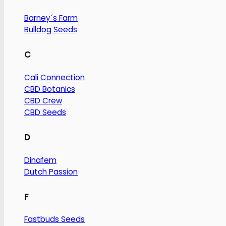
Barney´s Farm
Bulldog Seeds
C
Cali Connection
CBD Botanics
CBD Crew
CBD Seeds
D
Dinafem
Dutch Passion
F
Fastbuds Seeds