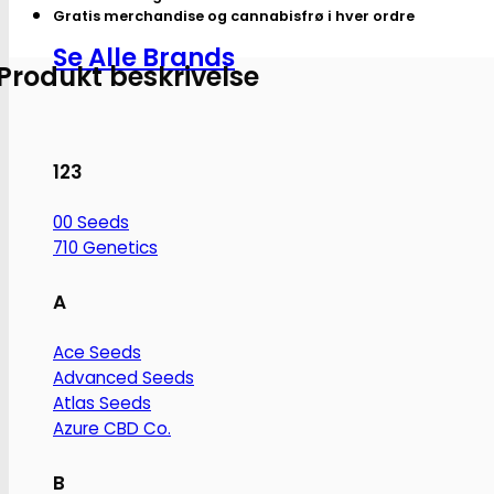
snifferør
Gratis merchandise og cannabisfrø i hver ordre
antal
Se Alle Brands
Produkt beskrivelse
123
00 Seeds
710 Genetics
A
Ace Seeds
Advanced Seeds
Atlas Seeds
Azure CBD Co.
B