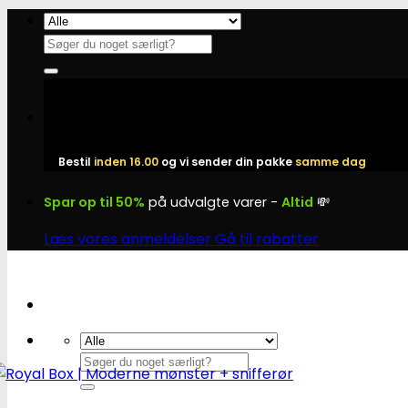
Fortsæt
til
Søg
indhold
efter:
Bestil
inden 16.00
og vi sender din pakke
samme dag
Spar op til 50%
på udvalgte varer -
Altid
💸
Læs vores anmeldelser
Gå til rabatter
Søg
efter: