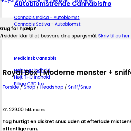
Autoblomstrende Cannabisfrø
Cannabis Indica - Autoblomst
Cannabis Sativa - Autoblomst
Brug for hjælp?
Vi sidder klar til at besvare dine spørgsmål.
Skriv til os her
Medicinsk Cannabis
Højt CBD indhold
Royal Box | Moderne mønster + sniff
Højt THC indhold
Billige CBD frø
Forside
/
Shop
/
Headshop
/
Sniff/Snus
kr.
229.00
Inkl. moms
Tag hurtigt en diskret snus uden at efterlade mistænk
offentlige rum.