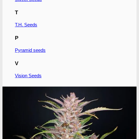
T
T.H. Seeds
P
Pyramid seeds
V
Vision Seeds
W
World of Seeds