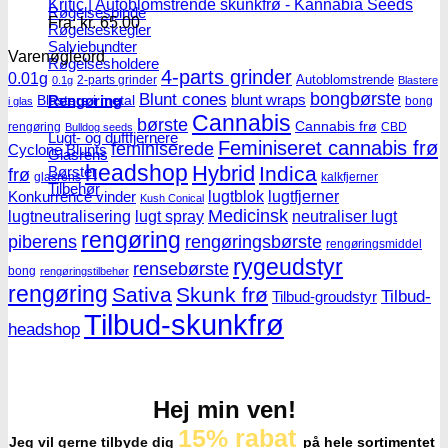
Kritic | Autoblomstrende skunkfrø - Kannabia Seeds
Røgelsespinde
Fra:
kr.
65.00
Røgelseskegler
Salviebundter
Varenøgleord
Røgelsesholdere
4-parts grinder
0.01g
Autoblomstrende
2-parts grinder
0.1g
Blastere
Blunt cones
bongbørste
Rengøring
blunt wraps
Blastere i metal
bong
i glas
Cannabis
børste
Cannabis frø
rengøring
CBD
Bulldog seeds
Lugt- og duftfjernere
Feminiseret cannabis frø
feminiserede
Cyclone Blunts
Glasrens
headshop
Hybrid
Indica
Børster
frø
glasrens
kalkfjerner
Tilbehør
lugtblok
lugtfjerner
Konkurrence vinder
Kush Conical
Medicinsk
lugtneutralisering
lugt spray
neutraliser lugt
rengøring
piberens
rengøringsbørste
rengøringsmiddel
rygeudstyr
rensebørste
bong
rengøringstilbehør
rengøring
Sativa
Skunk frø
Tilbud-
Tilbud-groudstyr
Tilbud-skunkfrø
headshop
Hej min ven!
15% rabat
Jeg vil gerne tilbyde dig
på hele sortimentet