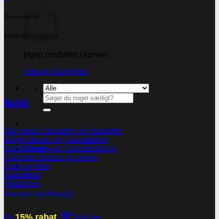
Fragtmetoder
Betalingsmuligheder
Ingen produkter i kurven.
Tilbage til shoppen
Søg
Butik
efter:
Alle vores Cannabis -og Skunkfrø
Billige Skunk -og Cannabisfrø
Gratis Skunk -og Cannabisfrø 🌿
Kasse
+
Cannabis brands og avlere
Papir og filter
Narkotests
Headshop
Rabatter og tilbud💰
💸
15% rabat
Få
Klik her