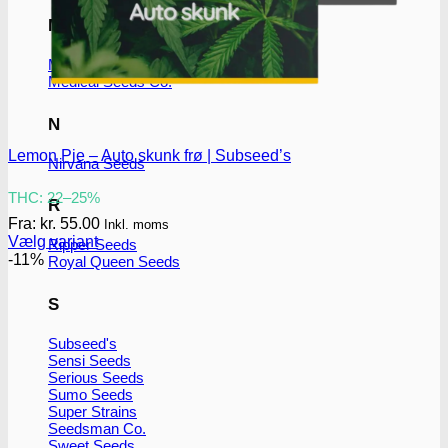
M
Medical Marijuana Gen.
Medical Seeds Co.
N
Lemon Pie – Auto skunk frø | Subseed’s
Nirvana Seeds
THC: 22–25%
R
Fra:
kr.
55.00
Inkl. moms
Vælg variant
Ripper Seeds
Dette
-11%
Royal Queen Seeds
vare
har
S
flere
varianter.
Subseed's
Mulighederne
Sensi Seeds
kan
Serious Seeds
vælges
Sumo Seeds
på
Super Strains
varesiden
Seedsman Co.
Sweet Seeds