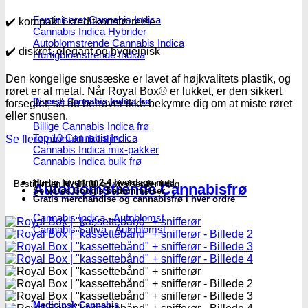
Feminiseret Cannabis Indica
✔️ kompakt i kreditkortstørrelse
Cannabis Indica Hybrider
Autoblomstrende Cannabis Indica
✔️ diskret, elegant og hygiejnisk
Hurtigblomstrende Indica
Den kongelige snusæske er lavet af højkvalitets plastik, og
røret er af metal. Når Royal Box® er lukket, er den sikkert
Diverse Cannabis Indica frø
forseglet, så du behøver ikke bekymre dig om at miste røret
eller snusen.
Billige Cannabis Indica frø
Top 10 Cannabis Indica
Se flere produkt detaljer
Cannabis Indica mix-pakker
Cannabis Indica bulk frø
Hurtig levering 2-4 hverdage med
Bestil inden
kl. 16.00
og vi afsender i dag
Autoblomstrende Cannabisfrø
Se vores Google bedømmelser
Gratis merchandise og cannabisfrø i hver ordre
Cannabis Indica - Autoblomst
Cannabis Sativa - Autoblomst
Medicinsk Cannabis