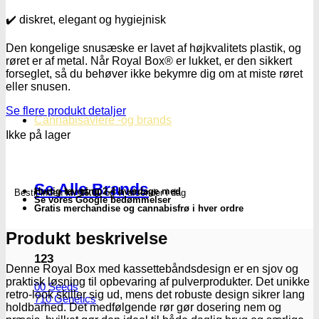
✔️ diskret, elegant og hygiejnisk
Den kongelige snusæske er lavet af højkvalitets plastik, og
røret er af metal. Når Royal Box® er lukket, er den sikkert
forseglet, så du behøver ikke bekymre dig om at miste røret
eller snusen.
Se flere produkt detaljer
Cannabisavlere -og brands
Ikke på lager
Se Alle Brands
Hurtig levering 2-4 hverdage med
Bestil inden
kl. 16.00
og vi afsender i dag
Se vores Google bedømmelser
Gratis merchandise og cannabisfrø i hver ordre
Produkt beskrivelse
123
Denne Royal Box med kassettebåndsdesign er en sjov og
praktisk løsning til opbevaring af pulverprodukter. Det unikke
00 Seeds
retro-look skiller sig ud, mens det robuste design sikrer lang
710 Genetics
holdbarhed. Det medfølgende rør gør dosering nem og