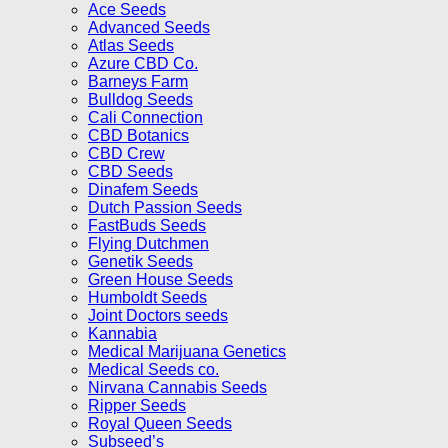
Ace Seeds
Advanced Seeds
Atlas Seeds
Azure CBD Co.
Barneys Farm
Bulldog Seeds
Cali Connection
CBD Botanics
CBD Crew
CBD Seeds
Dinafem Seeds
Dutch Passion Seeds
FastBuds Seeds
Flying Dutchmen
Genetik Seeds
Green House Seeds
Humboldt Seeds
Joint Doctors seeds
Kannabia
Medical Marijuana Genetics
Medical Seeds co.
Nirvana Cannabis Seeds
Ripper Seeds
Royal Queen Seeds
Subseed’s