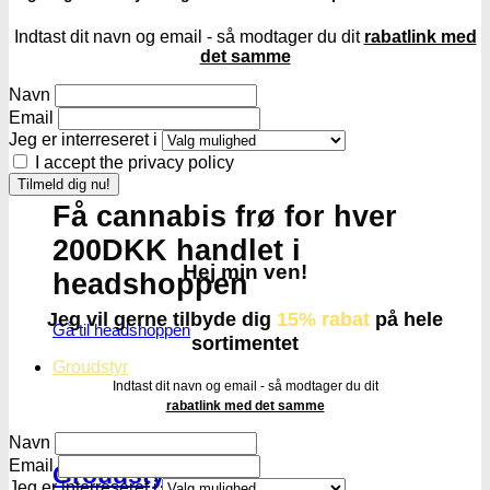
Indtast dit navn og email - så modtager du dit
rabatlink med
det samme
Navn
Email
Jeg er interreseret i
I accept the privacy policy
Få cannabis frø for hver
200DKK handlet i
Hej min ven!
headshoppen
Jeg vil gerne tilbyde dig
15% rabat
på hele
Gå til headshoppen
sortimentet
Groudstyr
Indtast dit navn og email - så modtager du dit
rabatlink med det samme
Navn
Email
Groudstyr
Jeg er interreseret i