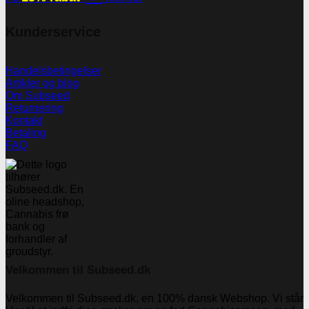
Kunderservice
Handelsbetingelser
Artikler og blog
Om Subseed
Returnering
Kontakt
Betaling
FAQ
Velkommen til Subseed.dk
Velkommen til Subseed.dk, en 100% dansk Webshop. Vi står