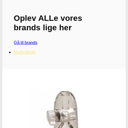
Oplev ALLe vores
brands lige her
Gå til brands
Narkotests
Narkotests
Kokain Tests
Kokain renhedhedstest
Crack renhedhedstest
Kokain blandingsmiddel test