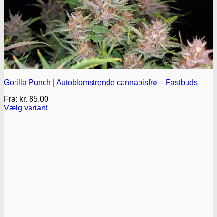
Gorilla Punch | Autoblomstrende cannabisfrø – Fastbuds
Fra:
kr.
85.00
Vælg variant
Dette
vare
har
flere
varianter.
Mulighederne
kan
vælges
på
varesiden