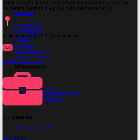
klar til at indfri dine ønsker om en fed cannabissæson, med
de bedste Cannabis -og Skunkfrø på markedet <3
Grotelte
Herbgarden™
RoyalRoom®
AC infinity
Schioldannsvej 3, 2920 Charlottenlund
Cultibox
Homebox
Secret Jardine
Tilbehør til grotelte
Kontakt@subseed.dk
Målingsudstyr
PH måling
EC måling
Co2 måling og kontrol
Temperatur og fugtighedsmålere
Målebægere og sprays
Tilbehør
Cvr: 40690956
Tape og fastgørelse
Kurv
@subseed.dk