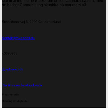
klar til at indfri dine ønsker om en fed Cannabissæson, med
de bedste Cannabis -og skunkfrø på markedet <3
Schioldannsvej 3, 2920 Charlottenlund
Kontakt@subseed.dk
40690956
@subseed.dk
Gå til vores facebook-side
Fragtmetoder
Betalingsmuligheder