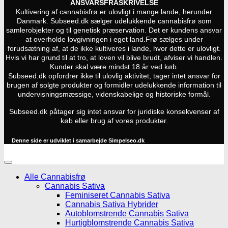
ANSVARSFRASKRIVELSE
Kultivering af cannabisfrø er ulovligt i mange lande, herunder
Danmark. Subseed.dk sælger udelukkende cannabisfrø som
samlerobjekter og til genetisk præservation. Det er kundens ansvar
at overholde lovgivningen i eget land.
Frø sælges under
forudsætning af, at de ikke kultiveres i lande, hvor dette er ulovligt.
Hvis vi har grund til at tro, at loven vil blive brudt, afviser vi handlen.
Kunder skal være mindst 18 år ved køb.
Subseed.dk opfordrer ikke til ulovlig aktivitet, tager intet ansvar for
brugen af solgte produkter og formidler udelukkende information til
undervisningsmæssige, videnskabelige og historiske formål.
Subseed.dk påtager sig intet ansvar for juridiske konsekvenser af
køb eller brug af vores produkter.
Denne side er udviklet i samarbejde
Simpelseo.dk
Alle Cannabisfrø
Cannabis Sativa
Feminiseret Cannabis Sativa
Cannabis Sativa Hybrider
Autoblomstrende Cannabis Sativa
Hurtigblomstrende Cannabis Sativa