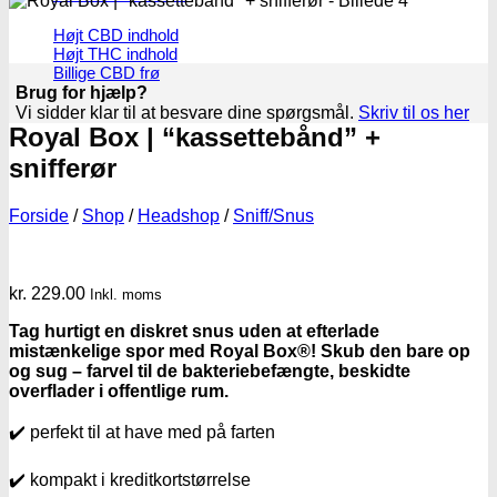
Højt CBD indhold
Højt THC indhold
Billige CBD frø
Brug for hjælp?
Vi sidder klar til at besvare dine spørgsmål.
Skriv til os her
Royal Box | “kassettebånd” +
snifferør
Forside
/
Shop
/
Headshop
/
Sniff/Snus
kr.
229.00
Inkl. moms
Tag hurtigt en diskret snus uden at efterlade
mistænkelige spor med Royal Box®! Skub den bare op
og sug – farvel til de bakteriebefængte, beskidte
overflader i offentlige rum.
✔️ perfekt til at have med på farten
✔️ kompakt i kreditkortstørrelse