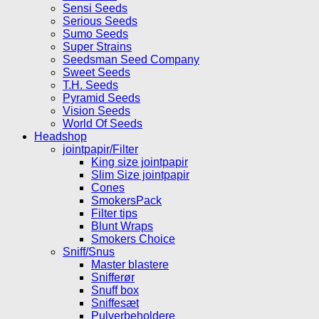
Sensi Seeds
Serious Seeds
Sumo Seeds
Super Strains
Seedsman Seed Company
Sweet Seeds
T.H. Seeds
Pyramid Seeds
Vision Seeds
World Of Seeds
Headshop
jointpapir/Filter
King size jointpapir
Slim Size jointpapir
Cones
SmokersPack
Filter tips
Blunt Wraps
Smokers Choice
Sniff/Snus
Master blastere
Snifferør
Snuff box
Sniffesæt
Pulverbeholdere