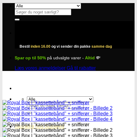
Fortsæt
til
Søg
indhold
efter:
Bestil
inden 16.00
og vi sender din pakke
samme dag
Spar op til 50%
på udvalgte varer -
Altid
💸
Læs vores anmeldelser
Gå til rabatter
Søg
efter:
Skunkfrø hos Subseed