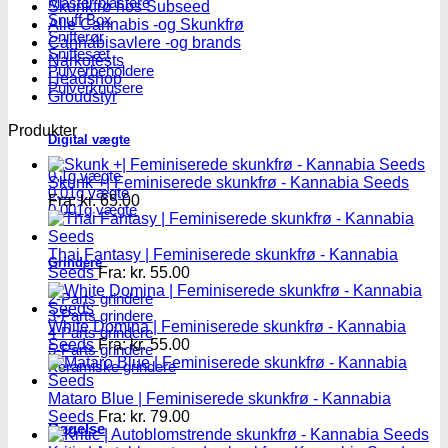
Master blastere
Skunkfrø hos Subseed
Snuff Box
Alle Cannabis -og Skunkfrø
Snifferør
Cannabisavlere -og brands
Sniffesæt
Narkotests
Pulverbeholdere
Headshop
Pulverknusere
Groudstyr
Produkter
Digital vægte
0,1g vægte
Skunk +| Feminiserede skunkfrø - Kannabia Seeds
0,01g vægte
Fra:
kr.
65.00
0,001g vægte
Thai Fantasy | Feminiserede skunkfrø - Kannabia
Grindere
Seeds
Fra:
kr.
55.00
2-Parts grindere
3-Parts grindere
White Domina | Feminiserede skunkfrø - Kannabia
4-Parts grindere
Seeds
Fra:
kr.
55.00
5-Parts grindere
Keramiske grindere
Mataro Blue | Feminiserede skunkfrø - Kannabia
Seeds
Fra:
kr.
79.00
Røgelse