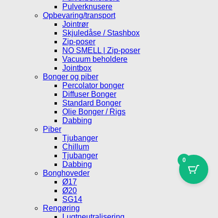
Pulverknusere
Opbevaring/transport
Jointrør
Skjuledåse / Stashbox
Zip-poser
NO SMELL | Zip-poser
Vacuum beholdere
Jointbox
Bonger og piber
Percolator bonger
Diffuser Bonger
Standard Bonger
Olie Bonger / Rigs
Dabbing
Piber
Tjubanger
Chillum
Tjubanger
0
Dabbing
Bonghoveder
Ø17
Ø20
SG14
Rengøring
Lugtneutralisering