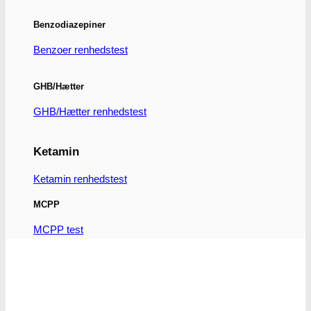
Benzodiazepiner
Benzoer renhedstest
GHB/Hætter
GHB/Hætter renhedstest
Ketamin
Ketamin renhedstest
MCPP
MCPP test
Opiater
Opiater renhedstest