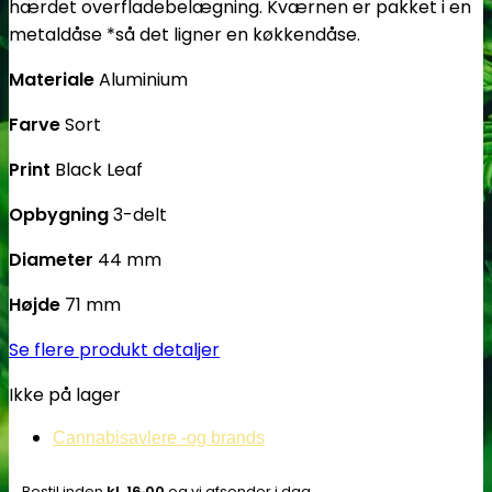
hærdet overfladebelægning. Kværnen er pakket i en
metaldåse *så det ligner en køkkendåse.
Materiale
Aluminium
Farve
Sort
Print
Black Leaf
Opbygning
3-delt
Diameter
44 mm
Højde
71 mm
Se flere produkt detaljer
Ikke på lager
Cannabisavlere -og brands
Bestil inden
kl. 16.00
og vi afsender i dag