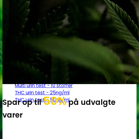
Robadope
Robadope tests
Simons tests
Test af primære aminer
URIN TESTS
Multi urin test - 3 stoffer
Multi urin test - 10 stoffer
THC urin test - 25ng/ml
50%
THC urin test - 50ng/ml
Spar op til
på udvalgte
varer