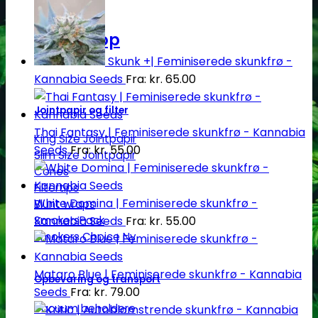
Headshop
Skunk +| Feminiserede skunkfrø -
Kannabia Seeds
Fra:
kr.
65.00
Jointpapir og filter
Thai Fantasy | Feminiserede skunkfrø - Kannabia
King Size Jointpapir
Seeds
Fra:
kr.
55.00
Slim Size Jointpapir
Cones
Filtertips
White Domina | Feminiserede skunkfrø -
Blunt wraps
Kannabia Seeds
Fra:
kr.
55.00
SmokersPack
Smokers Choice
Mataro Blue | Feminiserede skunkfrø - Kannabia
Opbevaring og transport
Seeds
Fra:
kr.
79.00
Vacuum beholdere