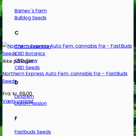
Barney´s Farm
Bulldog Seeds
C
Cali Connection
CBD Botanics
CBD Crew
Ikke på lager
CBD Seeds
Northern Express Auto Fem. cannabis frø – FastBuds
Seeds
D
Fra:
kr.
69.00
Dinafem
Vælg variant
Dutch Passion
Dette
vare
F
har
flere
Fastbuds Seeds