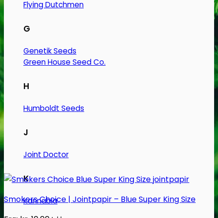
varianter.
Flying Dutchmen
Mulighederne
G
kan
vælges
Genetik Seeds
på
Green House Seed Co.
varesiden
H
Humboldt Seeds
J
Joint Doctor
K
Smokers Choice | Jointpapir – Blue Super King Size
Kannabia