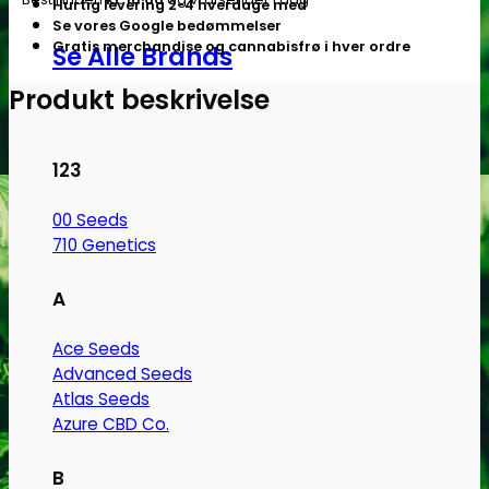
Hurtig levering 2-4 hverdage med
Se vores Google bedømmelser
Gratis merchandise og cannabisfrø i hver ordre
Se Alle Brands
Produkt beskrivelse
123
00 Seeds
710 Genetics
A
Ace Seeds
Advanced Seeds
Atlas Seeds
Azure CBD Co.
B