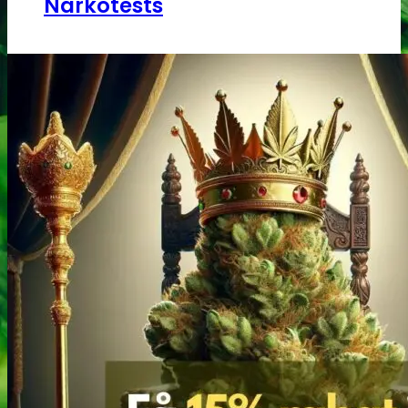
Narkotests
Kokain Tests
Kokain renhedhedstest
Crack renhedhedstest
Kokain blandingsmiddel test
MDMA
MDMA renhedstest
Ecstasy
Ecstasy renhedstest