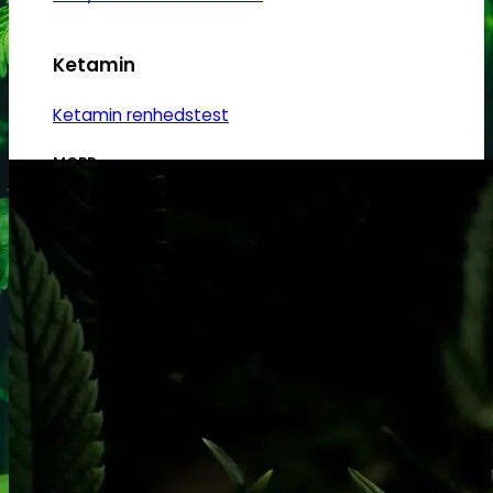
Ketamin
Ketamin renhedstest
MCPP
MCPP test
Opiater
Opiater renhedstest
THC/Cannabinoider
THC test
Cannabinoider test