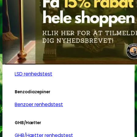
Heroin
Heroin renhedstest
Badesalte
Badesalte renhedstest
LSD
LSD renhedstest
Benzodiazepiner
Benzoer renhedstest
GHB/Hætter
GHB/Hætter renhedstest