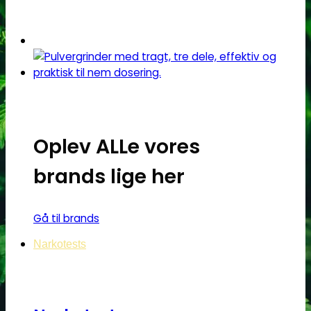
Dette
vare
har
flere
varianter.
Mulighederne
kan
vælges
Oplev ALLe vores
på
varesiden
brands lige her
Gå til brands
Narkotests