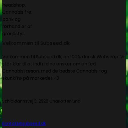
Velkommen til Subseed.dk
Velkommen til Subseed.dk, en 100% dansk Webshop. Vi
står klar til at indfri dine ønsker om en fed
Cannabissæson, med de bedste Cannabis -og
skunkfrø på markedet <3
Schioldannsvej 3, 2920 Charlottenlund
Kontakt@subseed.dk