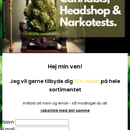
Tilbehør
Hej min ven!
Jeg vil gerne tilbyde dig
15% rabat
på hele
sortimentet
Indtast dit navn og email - så modtager du dit
rabatlink med det samme
Navn
Email