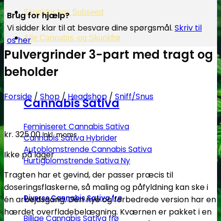
Skunkfrø hos Subseed
Brug for hjælp?
Vi sidder klar til at besvare dine spørgsmål.
Skriv til
Alle Cannabis -og Skunkfrø
os her
Pulvergrinder 3-part med tragt og
beholder
Forside
/
Shop
/
Headshop
/
Sniff/Snus
Cannabis Sativa
Feminiseret Cannabis Sativa
kr.
325.00
Inkl. moms
Cannabis Sativa Hybrider
Autoblomstrende Cannabis Sativa
Ikke på lager
Hurtigblomstrende Sativa
Tragten har et gevind, der passer præcis til
doseringsflaskerne, så maling og påfyldning kan ske i
Diverse Cannabis Sativa frø
én arbejdsgang. Den nye og forbedrede version har en
hærdet overfladebelægning. Kværnen er pakket i en
Billige Cannabis Sativa frø