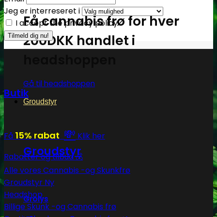
Jeg er interreseret i
Få cannabis frø for hver
I accept the privacy policy
200DKK handlet i
headshoppen
Gå til headshoppen
Butik
Groudstyr
💸
15% rabat
Få
Klik her
Groudstyr
Rabatter og tilbud 💰
Alle vores Cannabis -og Skunkfrø
Groudstyr
Headshop
Grolys
Billige Skunk -og Cannabis frø