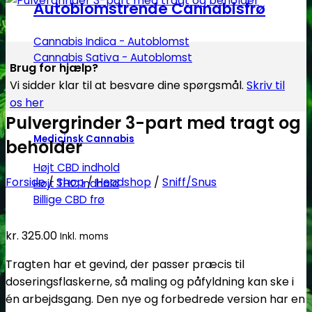
Autoblomstrende Cannabisfrø
Cannabis Indica - Autoblomst
Cannabis Sativa - Autoblomst
Brug for hjælp?
Vi sidder klar til at besvare dine spørgsmål.
Skriv til
os her
Pulvergrinder 3-part med tragt og
Medicinsk Cannabis
beholder
Højt CBD indhold
Forside
/
Shop
/
Headshop
/
Sniff/Snus
Højt THC indhold
Billige CBD frø
kr.
325.00
Inkl. moms
Tragten har et gevind, der passer præcis til
doseringsflaskerne, så maling og påfyldning kan ske i
én arbejdsgang. Den nye og forbedrede version har en