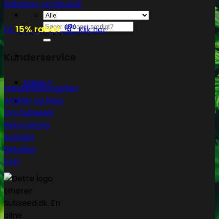
Rabatter og tilbud💰
💸
Søg
15% rabat
Få
Klik her
efter:
Kunderservice
Kasse
+
Handelsbetingelser
Artikler og blog
Om Subseed
Returnering
Kontakt
Betaling
FAQ