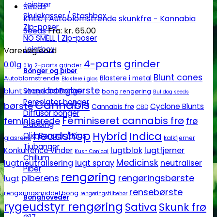
Jointrør
Skulekasser / Stashbox
Kritic | Autoblomstrende skunkfrø - Kannabia
Zip-poser
Seeds
Fra:
kr.
65.00
NO SMELL | Zip-poser
Jointbox
Varenøgleord
4-parts grinder
0.01g
2-parts grinder
0.1g
Bonger og piber
Blunt cones
Autoblomstrende
Blastere i metal
Blastere i glas
bongbørste
Standard Bonger
blunt wraps
bong rengøring
Bulldog seeds
Percolator bonger
Cannabis
børste
Cyclone Blunts
Cannabis frø
CBD
Diffusor bonger
Feminiseret cannabis frø
feminiserede
frø
Dabbing
headshop
Hybrid
Indica
Olie Bonger / Rigs
glasrens
kalkfjerner
Tjubanger
lugtblok
lugtfjerner
Konkurrence vinder
Kush Conical
Chillum
Medicinsk
lugtneutralisering
lugt spray
neutraliser
Piber
rengøring
piberens
rengøringsbørste
lugt
rensebørste
rengøringsmiddel bong
rengøringstilbehør
Bonghoveder
rygeudstyr rengøring
Sativa
Skunk frø