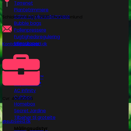
Tørrenet
Plantetrimmere
Sakse og plantetrimmere
Schioldannsvej 3, 2920 Charlottenlund
Bubble bags
Pollenpressere
Fugtighedsregulering
Mikroskoper
Kontakt@subseed.dk
Grotelte
Herbgarden™
RoyalRoom®
AC infinity
Cultibox
Cvr: 40690956
Homebox
Secret Jardine
Tilbehør til grotelte
@subseed.dk
Målingsudstyr