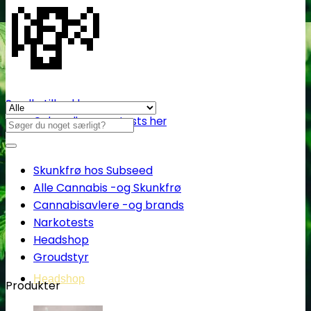
💸
Se alle tilbud her
Oplev alle vores tests her
Søg
efter:
Skunkfrø hos Subseed
Alle Cannabis -og Skunkfrø
Cannabisavlere -og brands
Narkotests
Headshop
Groudstyr
Headshop
Produkter