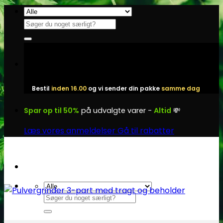
Fortsæt
til
Søg
indhold
efter:
Bestil
inden 16.00
og vi sender din pakke
samme dag
Spar op til 50%
på udvalgte varer -
Altid
💸
Læs vores anmeldelser
Gå til rabatter
Søg
efter: