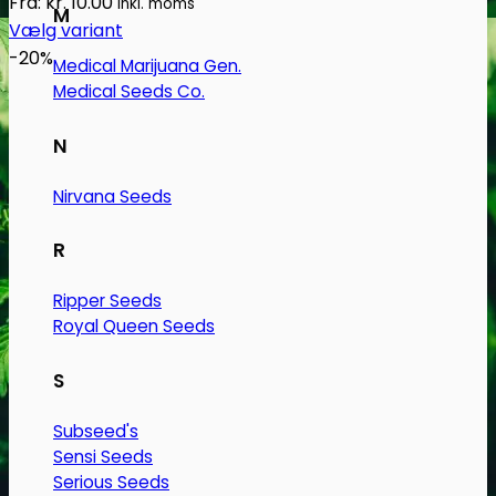
Fra:
kr.
10.00
Inkl. moms
M
Vælg variant
Dette
-20%
Medical Marijuana Gen.
vare
Medical Seeds Co.
har
flere
N
varianter.
Mulighederne
Nirvana Seeds
kan
R
vælges
på
Ripper Seeds
varesiden
Royal Queen Seeds
S
Subseed's
Sensi Seeds
Serious Seeds