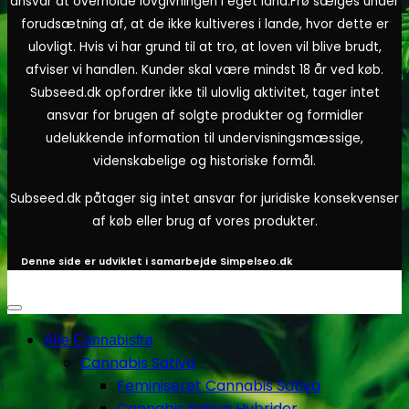
ansvar at overholde lovgivningen i eget land.
Frø sælges under
forudsætning af, at de ikke kultiveres i lande, hvor dette er
ulovligt. Hvis vi har grund til at tro, at loven vil blive brudt,
afviser vi handlen. Kunder skal være mindst 18 år ved køb.
Subseed.dk opfordrer ikke til ulovlig aktivitet, tager intet
ansvar for brugen af solgte produkter og formidler
udelukkende information til undervisningsmæssige,
videnskabelige og historiske formål.
Subseed.dk påtager sig intet ansvar for juridiske konsekvenser
af køb eller brug af vores produkter.
Denne side er udviklet i samarbejde
Simpelseo.dk
Alle Cannabisfrø
Cannabis Sativa
Feminiseret Cannabis Sativa
Cannabis Sativa Hybrider