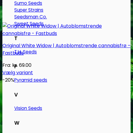
Sumo Seeds
Super Strains
Seedsman Co.
Sweet Seeds
T
Original White Widow | Autoblomstrende cannabisfrø –
T.H. Seeds
Fastbuds
Fra:
kr.
69.00
P
Vælg variant
Dette
-20%
Pyramid seeds
vare
har
V
flere
Vision Seeds
varianter.
Mulighederne
W
kan
vælges