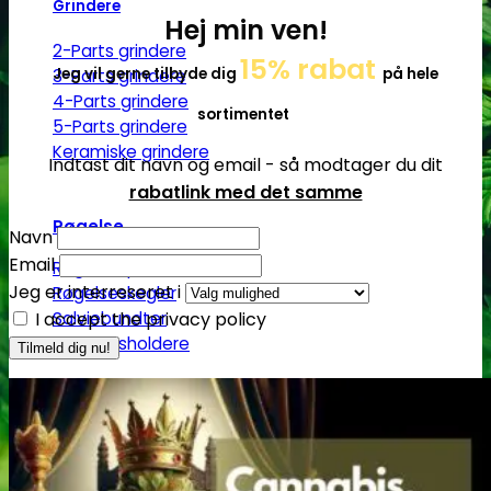
Grindere
Hej min ven!
2-Parts grindere
15% rabat
Jeg vil gerne tilbyde dig
på hele
3-Parts grindere
4-Parts grindere
sortimentet
5-Parts grindere
Keramiske grindere
Indtast dit navn og email - så modtager du dit
rabatlink med det samme
Røgelse
Navn
Email
Røgelsespinde
Jeg er interreseret i
Røgelseskegler
I accept the privacy policy
Salviebundter
Røgelsesholdere
Rengøring
Lugt- og duftfjernere
Glasrens
Børster