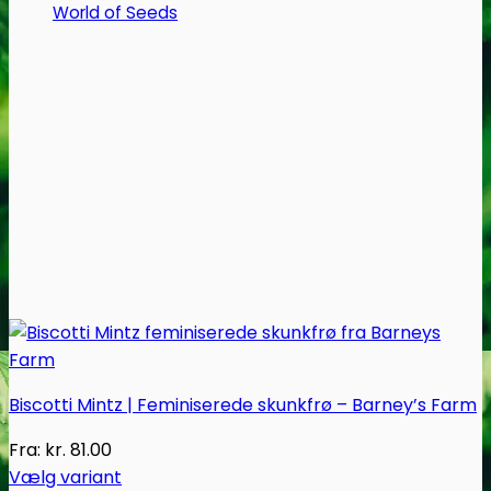
World of Seeds
på
varesiden
Biscotti Mintz | Feminiserede skunkfrø – Barney’s Farm
Fra:
kr.
81.00
Vælg variant