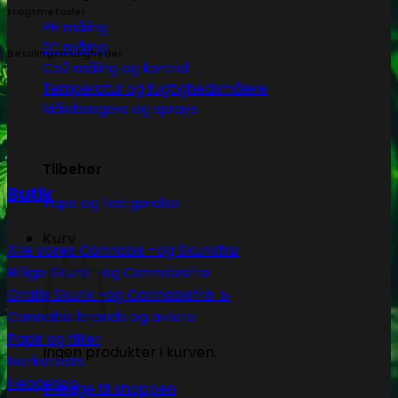
Fragtmetoder
PH måling
EC måling
Betalingsmuligheder
Co2 måling og kontrol
Temperatur og fugtighedsmålere
Målebægere og sprays
Tilbehør
Butik
Tape og fastgørelse
Kurv
Alle vores Cannabis -og Skunkfrø
Billige Skunk -og Cannabisfrø
Gratis Skunk -og Cannabisfrø 🌿
Cannabis brands og avlere
Papir og filter
Ingen produkter i kurven.
Narkotests
Headshop
Tilbage til shoppen