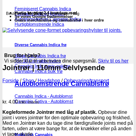
Feminiseret Cannabis Indica
Hurtig levering 2-4 hverdage med
Cannabis Indica Hybrider
Bestil inden
kl. 16.00
og vi afsender i dag
Se vores Google bedømmelser
Autoblomstrende Cannabis Indica
Gratis merchandise og cannabisfrø i hver ordre
Hurtigblomstrende Indica
Diverse Cannabis Indica frø
Brug for hjælp?
Billige Cannabis Indica frø
Vi sidder klar til at besvare dine spørgsmål.
Top 10 Cannabis Indica
Skriv til os her
Jointrør | 110mm Selvlysende
Cannabis Indica mix-pakker
Cannabis Indica bulk frø
Forside
/
Shop
/
Headshop
/
Opbevaring/transport
Autoblomstrende Cannabisfrø
Cannabis Indica - Autoblomst
Cannabis Sativa - Autoblomst
kr.
4.00
Inkl. moms
Kegleformede Jointrør med låg af plastik.
Opbevar dine
joint i vores jointrør for den optimale opbevaring og friskhed.
Med en Jointrør kan du tage dine færdigrullede joints med på
farten, uden at være bange for, at de knækker eller på anden
vi tager skade.
Medicinsk Cannabis