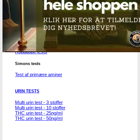
THC/Cannabinoider
THC test
Cannabinoider test
Robadope
Robadope tests
Simons tests
Test af primære aminer
URIN TESTS
Multi urin test - 3 stoffer
Multi urin test - 10 stoffer
THC urin test - 25ng/ml
THC urin test - 50ng/ml