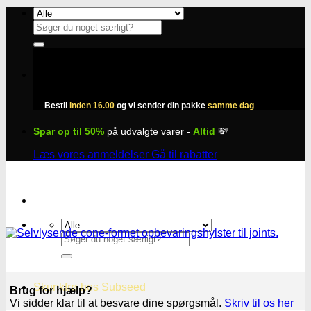
Fortsæt
til
Søg
indhold
efter:
Bestil
inden 16.00
og vi sender din pakke
samme dag
Spar op til 50%
på udvalgte varer -
Altid
💸
Læs vores anmeldelser
Gå til rabatter
Søg
efter:
Skunkfrø hos Subseed
Brug for hjælp?
Vi sidder klar til at besvare dine spørgsmål.
Skriv til os her