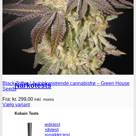
Oplev ALLe vores
brands lige her
Gå til brands
Narkotests
Black Toffee | Autoblomstrende cannabisfrø – Green House
Narkotests
Seeds
Fra:
kr.
299.00
Inkl. moms
Vælg variant
Dette
Kokain Tests
vare
har
Kokain renhedhedstest
flere
Crack renhedhedstest
varianter.
Kokain blandingsmiddel test