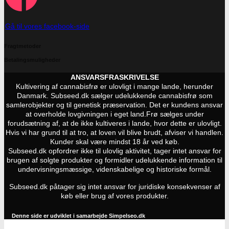
Gå til vores facebook-side
Fragtmetoder
Betalingsmuligheder
ANSVARSFRASKRIVELSE
Kultivering af cannabisfrø er ulovligt i mange lande, herunder
Danmark. Subseed.dk sælger udelukkende cannabisfrø som
samlerobjekter og til genetisk præservation. Det er kundens ansvar
at overholde lovgivningen i eget land.
Frø sælges under
forudsætning af, at de ikke kultiveres i lande, hvor dette er ulovligt.
Hvis vi har grund til at tro, at loven vil blive brudt, afviser vi handlen.
Kunder skal være mindst 18 år ved køb.
Subseed.dk opfordrer ikke til ulovlig aktivitet, tager intet ansvar for
brugen af solgte produkter og formidler udelukkende information til
undervisningsmæssige, videnskabelige og historiske formål.
Subseed.dk påtager sig intet ansvar for juridiske konsekvenser af
køb eller brug af vores produkter.
Denne side er udviklet i samarbejde
Simpelseo.dk