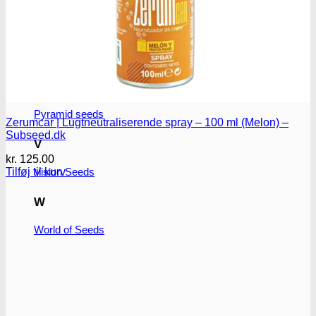
T
T.H. Seeds
P
Pyramid seeds
Zerumcar | Lugtneutraliserende spray – 100 ml (Melon) –
Subseed.dk
V
kr.
125.00
Tilføj til kurv
Vision Seeds
W
World of Seeds