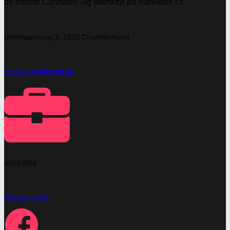
de bedste Cannabis -og skunkfrø på markedet <3
Schioldannsvej 3, 2920 Charlottenlund
Kontakt@subseed.dk
40690956
@subseed.dk