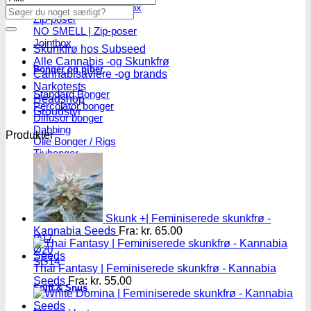
Skulekasser / Stashbox
Søg
Zip-poser
efter:
NO SMELL | Zip-poser
Jointbox
Skunkfrø hos Subseed
Alle Cannabis -og Skunkfrø
Bonger og piber
Cannabisavlere -og brands
Narkotests
Standard Bonger
Headshop
Percolator bonger
Groudstyr
Diffusor bonger
Dabbing
Produkter
Olie Bonger / Rigs
Tjubanger
Chillum
Piber
Bonghoveder
Skunk +| Feminiserede skunkfrø -
Kannabia Seeds
Fra:
kr.
65.00
Ø17
Ø20
SG14
Thai Fantasy | Feminiserede skunkfrø - Kannabia
Seeds
Fra:
kr.
55.00
Sniff & Snus