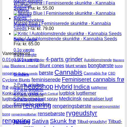
Master blastere
White Domina | Feminiserede skunkfrø - Kannabia
Snuff Box
Seeds
Fra:
kr.
55.00
Snifferør
Sniffesæt
Pulverbeholdere
Mataro Blue | Feminiserede skunkfrø - Kannabia
Pulverknusere
Seeds
Fra:
kr.
79.00
Kritic | Autoblomstrende skunkfrø - Kannabia Seeds
Digital vægte
Fra:
kr.
65.00
0,1g vægte
Varenøgleord
0,01g vægte
4-parts grinder
0,001g vægte
0.01g
Autoblomstrende
2-parts grinder
0.1g
Blastere
Blunt cones
bongbørste
blunt wraps
Blastere i metal
bong
i glas
Cannabis
børste
Cannabis frø
rengøring
CBD
Bulldog seeds
Grindere
Feminiseret cannabis frø
feminiserede
Cyclone Blunts
2-Parts grindere
headshop
Hybrid
Indica
frø
glasrens
kalkfjerner
3-Parts grindere
lugtblok
lugtfjerner
Konkurrence vinder
4-Parts grindere
Kush Conical
Medicinsk
lugtneutralisering
lugt spray
neutraliser lugt
5-Parts grindere
Keramiske grindere
rengøring
piberens
rengøringsbørste
rengøringsmiddel
rygeudstyr
rensebørste
bong
rengøringstilbehør
rengøring
Sativa
Skunk frø
Tilbud-
Røgelse
Tilbud-groudstyr