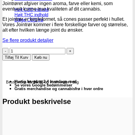
Jointrøret afgiver ingen aroma, farve eller kemi, som
eventuelt kunne true kvaliteten af dit cannabis.
Højt CBD indhold
Højt THC indhold
Et jointrør er kegleformet, så cones passer perfekt i hullet.
Billige CBD frø
Vores Jointrør kommer i flere forskellige farver og størrelse,
alt efter hvilken længe joint du ønsker.
Se flere produkt detaljer
Jointrør
|
Tilføj Til Kurv
Køb nu
110mm
Selvlysende
antal
Hurtig levering 2-4 hverdage med
Bestil inden
kl. 16.00
og vi afsender i dag
Se vores Google bedømmelser
Gratis merchandise og cannabisfrø i hver ordre
Produkt beskrivelse