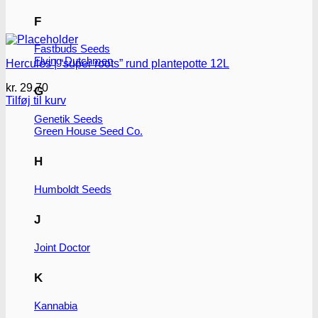
F
Fastbuds Seeds
Flying Dutchmen
Hercules | “super roots” rund plantepotte 12L
kr.
29.70
G
Tilføj til kurv
Genetik Seeds
Green House Seed Co.
H
Humboldt Seeds
J
Joint Doctor
K
Kannabia