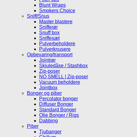
Blunt Wraps
Smokers Choice
Sniff/Snus
Master blastere
Snifferør
Snuff box
Sniffesæt
Pulverbeholdere
Pulverknusere
Opbevaring/transport
Jointrør
Skjuledåse / Stashbox
Zip-poser
NO SMELL | Zip-poser
Vacuum beholdere
Jointbox
Bonger og piber
Percolator bonger
Diffuser Bonger
Standard Bonger
Olie Bonger / Rigs
Dabbing
Piber
Tjubanger