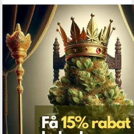
Benzodiazepiner
Benzoer renhedstest
GHB/Hætter
GHB/Hætter renhedstest
Ketamin
Ketamin renhedstest
MCPP
MCPP test
Opiater
Opiater renhedstest