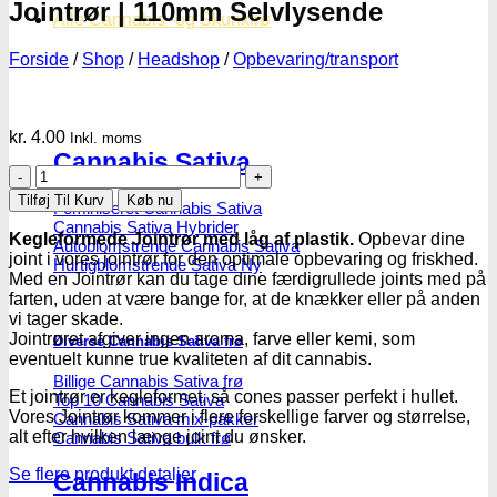
Jointrør | 110mm Selvlysende
Alle Cannabis -og Skunkfrø
Forside
/
Shop
/
Headshop
/
Opbevaring/transport
kr.
4.00
Inkl. moms
Cannabis Sativa
Jointrør
|
Tilføj Til Kurv
Køb nu
Feminiseret Cannabis Sativa
110mm
Cannabis Sativa Hybrider
Selvlysende
Kegleformede Jointrør med låg af plastik.
Opbevar dine
Autoblomstrende Cannabis Sativa
antal
joint i vores jointrør for den optimale opbevaring og friskhed.
Hurtigblomstrende Sativa
Med en Jointrør kan du tage dine færdigrullede joints med på
farten, uden at være bange for, at de knækker eller på anden
vi tager skade.
Jointrøret afgiver ingen aroma, farve eller kemi, som
Diverse Cannabis Sativa frø
eventuelt kunne true kvaliteten af dit cannabis.
Billige Cannabis Sativa frø
Et jointrør er kegleformet, så cones passer perfekt i hullet.
Top 10 Cannabis Sativa
Vores Jointrør kommer i flere forskellige farver og størrelse,
Cannabis Sativa mix-pakker
alt efter hvilken længe joint du ønsker.
Cannabis Sativa bulk frø
Se flere produkt detaljer
Cannabis Indica