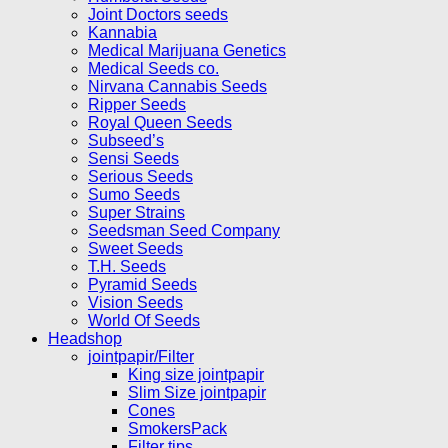
Joint Doctors seeds
Kannabia
Medical Marijuana Genetics
Medical Seeds co.
Nirvana Cannabis Seeds
Ripper Seeds
Royal Queen Seeds
Subseed’s
Sensi Seeds
Serious Seeds
Sumo Seeds
Super Strains
Seedsman Seed Company
Sweet Seeds
T.H. Seeds
Pyramid Seeds
Vision Seeds
World Of Seeds
Headshop
jointpapir/Filter
King size jointpapir
Slim Size jointpapir
Cones
SmokersPack
Filter tips