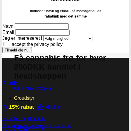
Indtast dit navn og email - så modtager du dit
rabatlink med det samme
Navn
Email
Jeg er interreseret i
I accept the privacy policy
Få cannabis frø for hver
200DKK handlet i
headshoppen
Butik
Gå til headshoppen
Groudstyr
💸
15% rabat
Få
Klik her
Rabatter og tilbud 💰
Alle vores Cannabis -og Skunkfrø
Groudstyr
Groudstyr