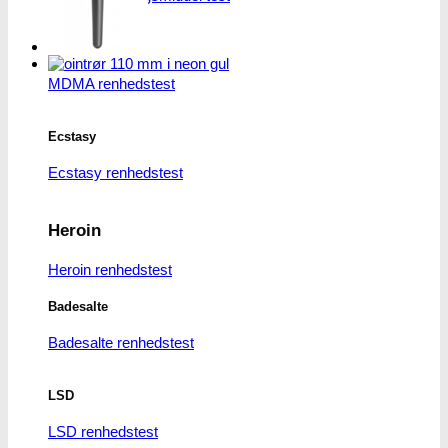
Mulighederne
kan
vælges
MDMA
på
varesiden
MDMA renhedstest
Ecstasy
Ecstasy renhedstest
Heroin
Heroin renhedstest
Badesalte
Badesalte renhedstest
LSD
LSD renhedstest