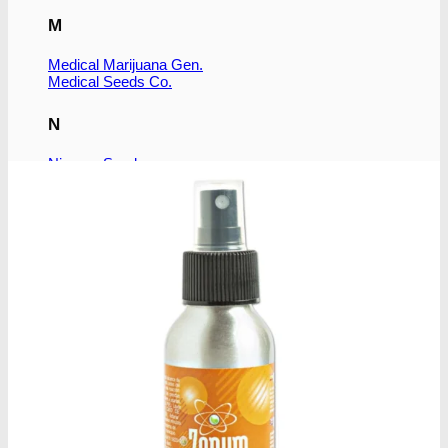
M
Medical Marijuana Gen.
Medical Seeds Co.
N
Nirvana Seeds
R
Ripper Seeds
Royal Queen Seeds
S
Subseed's
Sensi Seeds
Serious Seeds
Sumo Seeds
Super Strains
Seedsman Co.
Sweet Seeds