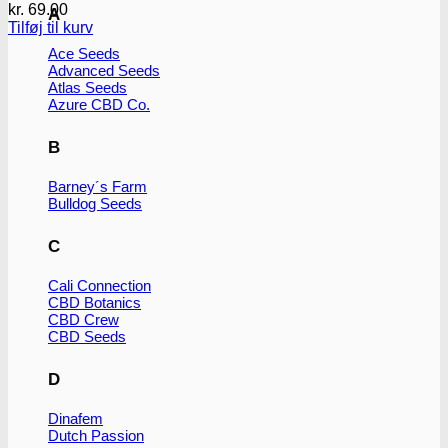
kr.
69.00
A
Tilføj til kurv
Ace Seeds
Advanced Seeds
Atlas Seeds
Azure CBD Co.
B
Barney´s Farm
Bulldog Seeds
C
Cali Connection
CBD Botanics
CBD Crew
CBD Seeds
D
Dinafem
Dutch Passion