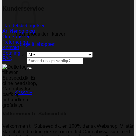
Kunderservice
Handelsbetingelser
Artikler og blog
Ingen produkter i kurven.
Om Subseed
Returnering
Tilbage til shoppen
Kontakt
Betaling
FAQ
Søg
efter:
Kasse
+
Velkommen til Subseed.dk
Velkommen til Subseed.dk, en 100% dansk Webshop. Vi står
klar til at indfri dine ønsker om en fed Cannabissæson, med