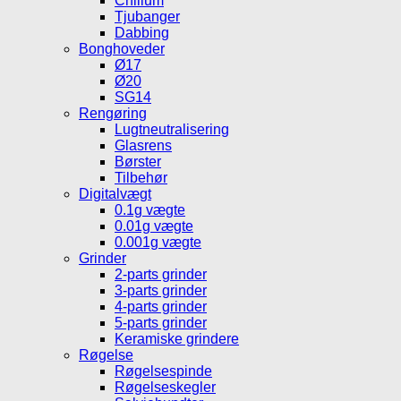
Chillum
Tjubanger
Dabbing
Bonghoveder
Ø17
Ø20
SG14
Rengøring
Lugtneutralisering
Glasrens
Børster
Tilbehør
Digitalvægt
0.1g vægte
0.01g vægte
0.001g vægte
Grinder
2-parts grinder
3-parts grinder
4-parts grinder
5-parts grinder
Keramiske grindere
Røgelse
Røgelsespinde
Røgelseskegler