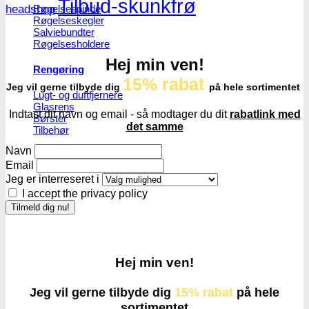
Tilbud-skunkfrø
headshop
Røgelsespinde
Røgelseskegler
Salviebundter
Røgelsesholdere
Hej min ven!
Rengøring
15% rabat
Jeg vil gerne tilbyde dig
på hele sortimentet
Lugt- og duftfjernere
Glasrens
Indtast dit navn og email - så modtager du dit
rabatlink med
Børster
det samme
Tilbehør
Navn
Email
Jeg er interreseret i
I accept the privacy policy
Hej min ven!
Jeg vil gerne tilbyde dig
15% rabat
på hele
sortimentet