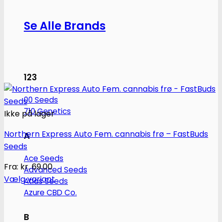
Se Alle Brands
123
00 Seeds
710 Genetics
Ikke på lager
Northern Express Auto Fem. cannabis frø – FastBuds
A
Seeds
Ace Seeds
Fra:
kr.
69.00
Advanced Seeds
Vælg variant
Atlas Seeds
Dette
Azure CBD Co.
vare
har
B