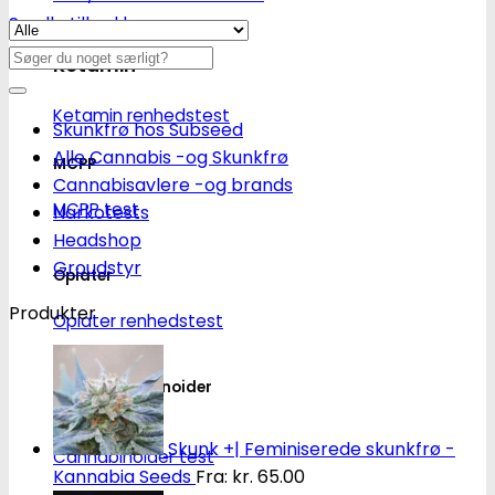
Se alle tilbud her
Søg
Ketamin
efter:
Ketamin renhedstest
Skunkfrø hos Subseed
Alle Cannabis -og Skunkfrø
MCPP
Cannabisavlere -og brands
MCPP test
Narkotests
Headshop
Groudstyr
Opiater
Produkter
Opiater renhedstest
THC/Cannabinoider
THC test
Skunk +| Feminiserede skunkfrø -
Cannabinoider test
Kannabia Seeds
Fra:
kr.
65.00