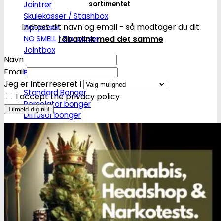
Jointrør
sortimentet
Skulekasser / Stashbox
Indtast dit navn og email - så modtager du dit
Zip-poser
NO SMELL | Zip-poser
rabatlink med det samme
Jointbox
Navn
Email
Bonger og piber
Jeg er interreseret i
Standard Bonger
I accept the privacy policy
Percolator bonger
Diffusor bonger
Dabbing
Olie Bonger / Rigs
Tjubanger
Chillum
Piber
Bonghoveder