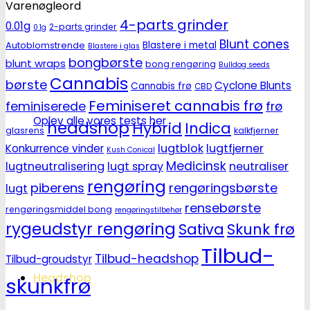
Varenøgleord
4-parts grinder
0.01g
2-parts grinder
0.1g
Blunt cones
Autoblomstrende
Blastere i metal
Blastere i glas
bongbørste
blunt wraps
bong rengøring
Bulldog seeds
Cannabis
børste
Cyclone Blunts
Cannabis frø
CBD
Feminiseret cannabis frø
feminiserede
frø
Oplev alle vores tests her
headshop
Hybrid
Indica
glasrens
kalkfjerner
lugtblok
lugtfjerner
Konkurrence vinder
Kush Conical
Medicinsk
lugtneutralisering
lugt spray
neutraliser
rengøring
piberens
rengøringsbørste
lugt
rensebørste
rengøringsmiddel bong
rengøringstilbehør
rygeudstyr rengøring
Sativa
Skunk frø
Tilbud-
Tilbud-headshop
Tilbud-groudstyr
Headshop
skunkfrø