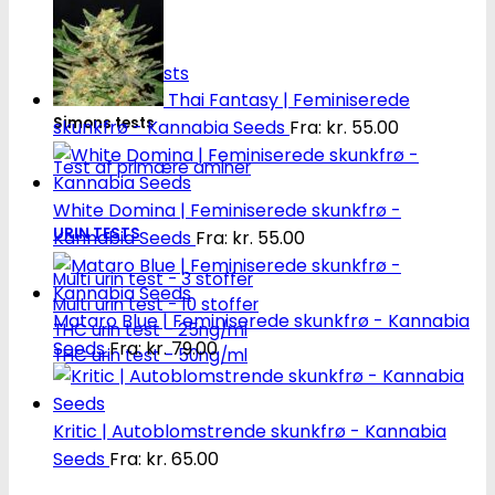
Robadope
Robadope tests
Thai Fantasy | Feminiserede
Simons tests
skunkfrø - Kannabia Seeds
Fra:
kr.
55.00
Test af primære aminer
White Domina | Feminiserede skunkfrø -
URIN TESTS
Kannabia Seeds
Fra:
kr.
55.00
Multi urin test - 3 stoffer
Multi urin test - 10 stoffer
Mataro Blue | Feminiserede skunkfrø - Kannabia
THC urin test - 25ng/ml
Seeds
Fra:
kr.
79.00
THC urin test - 50ng/ml
Kritic | Autoblomstrende skunkfrø - Kannabia
Seeds
Fra:
kr.
65.00