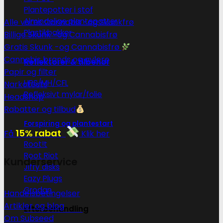
Plantepotter i stof
Almindelige plantepotter
Alle vores Cannabis -og Skunkfrø
Plastikbakker
Billige Skunk -og Cannabisfrø
Gratis Skunk -og Cannabisfrø
Cannabis brands og avlere
Reflektorer & tilbehør
Papir og filter
HPS/MH/CFL
Narkotests
Refleksivt mylar/folie
Headshop
Rabatter og tilbud
Forspiring og plantestart
15% rabat
Få
Klik her
Root!t
Root Riot
Kunderservice
Jiffy disks
Eazy Plugs
Grodan
Handelsbetingelser
Artikler og blog
Efterbehandling
Om Subseed