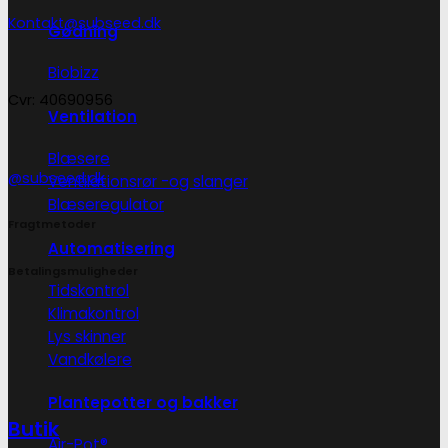
Kontakt@subseed.dk
Gødning
Biobizz
Cvr: 40690956
Ventilation
Blæsere
@subseed.dk
Ventilationsrør -og slanger
Blæseregulator
Fragtmetoder
Automatisering
Betalingsmuligheder
Tidskontrol
Klimakontrol
Lys skinner
Vandkølere
Plantepotter og bakker
Butik
Air-Pot®