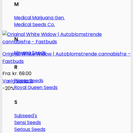
M
Medical Marijuana Gen.
Medical Seeds Co.
N
Nirvana Seeds
Original White Widow | Autoblomstrende cannabisfrø –
Fastbuds
R
Fra:
kr.
69.00
Vælg variant
Ripper Seeds
Royal Queen Seeds
Dette
-20%
vare
S
har
flere
Subseed's
varianter.
Sensi Seeds
Mulighederne
Serious Seeds
kan