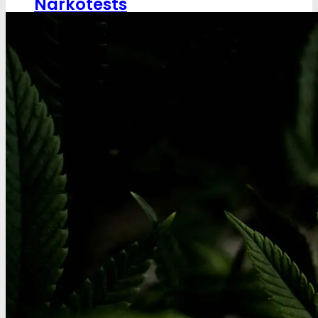
Narkotests
Kokain Tests
Kokain renhedhedstest
Crack renhedhedstest
Kokain blandingsmiddel test
MDMA
MDMA renhedstest
Ecstasy
Ecstasy renhedstest