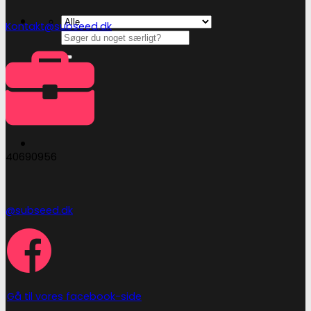
Kontakt@subseed.dk
Søg
efter:
Kasse
+
40690956
@subseed.dk
Gå til vores facebook-side