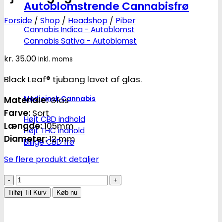
Autoblomstrende Cannabisfrø
Forside
/
Shop
/
Headshop
/
Piber
Cannabis Indica - Autoblomst
Cannabis Sativa - Autoblomst
kr.
35.00
Inkl. moms
Black Leaf® tjubang lavet af glas.
Medicinsk Cannabis
Materiale:
Glas
Farve:
Sort
Højt CBD indhold
Længde:
105mm
Højt THC indhold
Diameter:
12 mm
Billige CBD frø
Se flere produkt detaljer
Tjubang
i
Tilføj Til Kurv
Køb nu
glas
-