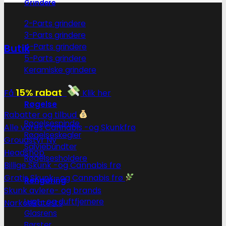
Grindere
2-Parts grindere
3-Parts grindere
4-Parts grindere
Butik
5-Parts grindere
Keramiske grindere
15% rabat
Få
Klik her
Røgelse
Rabatter og tilbud
Røgelsespinde
Alle vores Cannabis -og Skunkfrø
Røgelseskegler
Groudstyr
Salviebundter
Headshop
Røgelsesholdere
Billige Skunk -og Cannabis frø
Gratis Skunk -og Cannabis frø
Rengøring
Skunk avlere- og brands
Lugt- og duftfjernere
Narkotikatests
Glasrens
Børster