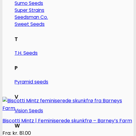
Sumo Seeds
vælges
Super Strains
på
Seedsman Co.
varesiden
Sweet Seeds
T
T.H. Seeds
P
Pyramid seeds
V
Vision Seeds
Biscotti Mintz | Feminiserede skunkfrø – Barney’s Farm
W
Fra:
kr.
81.00