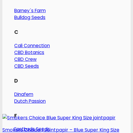
flere
Barney´s Farm
varianter.
Bulldog Seeds
Mulighederne
kan
C
vælges
på
Cali Connection
varesiden
CBD Botanics
CBD Crew
CBD Seeds
D
Dinafem
Dutch Passion
F
Fastbuds Seeds
Smokers Choice | Jointpapir – Blue Super King Size