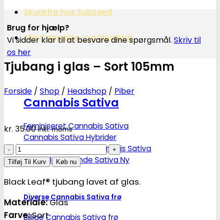
Skunkfrø hos Subseed
Brug for hjælp?
Alle Cannabis -og Skunkfrø
Vi sidder klar til at besvare dine spørgsmål.
Skriv til
os her
Tjubang i glas – Sort 105mm
Forside
/
Shop
/
Headshop
/
Piber
Cannabis Sativa
Feminiseret Cannabis Sativa
kr.
35.00
Inkl. moms
Cannabis Sativa Hybrider
Tjubang
Autoblomstrende Cannabis Sativa
Hurtigblomstrende Sativa
i
Tilføj Til Kurv
Køb nu
glas
Black Leaf® tjubang lavet af glas.
-
Sort
Diverse Cannabis Sativa frø
Materiale:
Glas
105mm
Farve:
Sort
Billige Cannabis Sativa frø