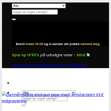
Fortsæt
til
Søg
indhold
efter:
Bestil
inden 16.00
og vi sender din pakke
samme dag
Spar op til 50%
på udvalgte varer -
Altid
Læs vores anmeldelser
Gå til rabatter
Søg
efter: