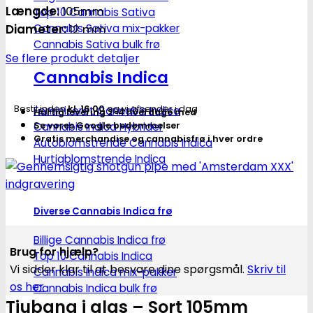
antal
Længde:
105mm
Top 10 Cannabis Sativa
Cannabis Sativa mix-pakker
Diameter:
12 mm
Cannabis Sativa bulk frø
Se flere produkt detaljer
Cannabis Indica
Bestil inden
kl. 16.00
og vi afsender i dag
Feminiseret Cannabis Indica
Hurtig levering 2-4 hverdage med
Cannabis Indica Hybrider
Se vores Google bedømmelser
Gratis merchandise og cannabisfrø i hver ordre
Autoblomstrende Cannabis Indica
Hurtigblomstrende Indica
Diverse Cannabis Indica frø
Billige Cannabis Indica frø
Brug for hjælp?
Top 10 Cannabis Indica
Vi sidder klar til at besvare dine spørgsmål.
Skriv til
Cannabis Indica mix-pakker
os her
Cannabis Indica bulk frø
Tjubang i glas – Sort 105mm