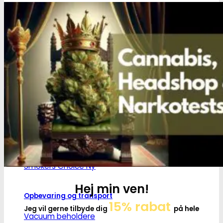
Headshop
Jointpapir og filter
King Size Jointpapir
Slim Size Jointpapir
Cones
Filtertips
Blunt wraps
SmokersPack
Smokers Choice
Hej min ven!
Opbevaring og transport
15% rabat
Jeg vil gerne tilbyde dig
på hele
Vacuum beholdere