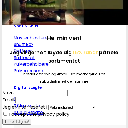
Ø17
Ø20
SG14
Sniff & Snus
Hej min ven!
Master blastere
Snuff Box
Snifferør
Jeg vil gerne tilbyde dig
15% rabat
på hele
Sniffesæt
sortimentet
Pulverbeholdere
Pulverknusere
Indtast dit navn og email - så modtager du dit
rabatlink med det samme
Digital vægte
Navn
0,1g vægte
Email
0,01g vægte
Jeg er interreseret i
0,001g vægte
I accept the privacy policy