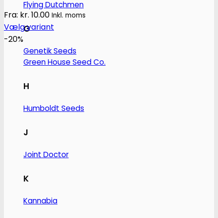
Flying Dutchmen
Fra:
kr.
10.00
Inkl. moms
Vælg variant
G
Dette
-20%
vare
Genetik Seeds
Green House Seed Co.
har
flere
H
varianter.
Mulighederne
Humboldt Seeds
kan
vælges
J
på
varesiden
Joint Doctor
K
Kannabia