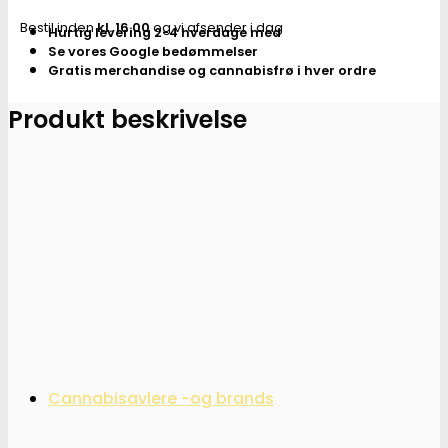
Sort
Bestil inden
kl. 16.00
og vi afsender i dag
Hurtig levering 2-4 hverdage med
105mm
Se vores Google bedømmelser
antal
Gratis merchandise og cannabisfrø i hver ordre
Produkt beskrivelse
Cannabisavlere -og brands