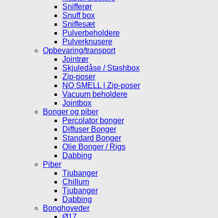
Snifferør
Snuff box
Sniffesæt
Pulverbeholdere
Pulverknusere
Opbevaring/transport
Jointrør
Skjuledåse / Stashbox
Zip-poser
NO SMELL | Zip-poser
Vacuum beholdere
Jointbox
Bonger og piber
Percolator bonger
Diffuser Bonger
Standard Bonger
Olie Bonger / Rigs
Dabbing
Piber
Tjubanger
Chillum
Tjubanger
Dabbing
Bonghoveder
Ø17