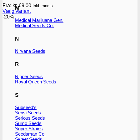
Fra:
kr.
69.00
Inkl. moms
M
Vælg variant
Dette
-20%
Medical Marijuana Gen.
vare
Medical Seeds Co.
har
flere
N
varianter.
Mulighederne
kan
Nirvana Seeds
vælges
på
R
varesiden
Ripper Seeds
Royal Queen Seeds
S
Subseed's
Sensi Seeds
Serious Seeds
Sumo Seeds
Super Strains
Seedsman Co.
Sweet Seeds