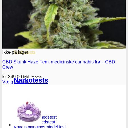
Oplev ALLe vores
brands lige her
Gå til brands
Narkotests
Ikke på lager
CBD Skunk Haze Fem. medicinske cannabis frø – CBD
Crew
kr.
349.00
Inkl. moms
Narkotests
Vælg variant
Dette
vare
har
flere
Kokain Tests
varianter.
Mulighederne
Kokain renhedhedstest
kan
Crack renhedhedstest
vælges
Kokain blandingsmiddel test
på