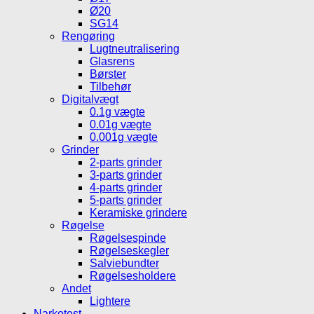
Ø20
SG14
Rengøring
Lugtneutralisering
Glasrens
Børster
Tilbehør
Digitalvægt
0.1g vægte
0.01g vægte
0.001g vægte
Grinder
2-parts grinder
3-parts grinder
4-parts grinder
5-parts grinder
Keramiske grindere
Røgelse
Røgelsespinde
Røgelseskegler
Salviebundter
Røgelsesholdere
Andet
Lightere
Narkotest