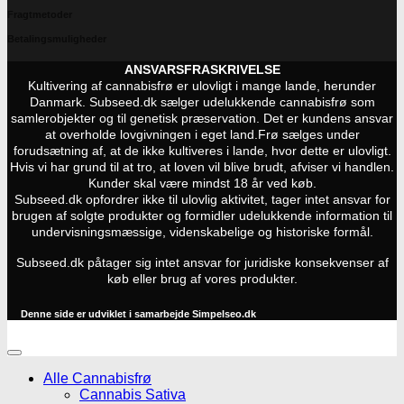
Fragtmetoder
Betalingsmuligheder
ANSVARSFRASKRIVELSE
Kultivering af cannabisfrø er ulovligt i mange lande, herunder
Danmark. Subseed.dk sælger udelukkende cannabisfrø som
samlerobjekter og til genetisk præservation. Det er kundens ansvar
at overholde lovgivningen i eget land.
Frø sælges under
forudsætning af, at de ikke kultiveres i lande, hvor dette er ulovligt.
Hvis vi har grund til at tro, at loven vil blive brudt, afviser vi handlen.
Kunder skal være mindst 18 år ved køb.
Subseed.dk opfordrer ikke til ulovlig aktivitet, tager intet ansvar for
brugen af solgte produkter og formidler udelukkende information til
undervisningsmæssige, videnskabelige og historiske formål.
Subseed.dk påtager sig intet ansvar for juridiske konsekvenser af
køb eller brug af vores produkter.
Denne side er udviklet i samarbejde
Simpelseo.dk
Alle Cannabisfrø
Cannabis Sativa