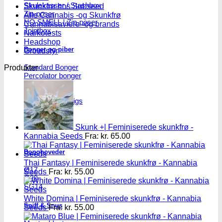
Skulekasser / Stashbox
Skunkfrø hos Subseed
Zip-poser
Alle Cannabis -og Skunkfrø
NO SMELL | Zip-poser
Cannabisavlere -og brands
Jointbox
Narkotests
Headshop
Bonger og piber
Groudstyr
Standard Bonger
Produkter
Percolator bonger
Diffusor bonger
Dabbing
Olie Bonger / Rigs
Tjubanger
Chillum
Piber
Skunk +| Feminiserede skunkfrø -
Kannabia Seeds
Fra:
kr.
65.00
Bonghoveder
Thai Fantasy | Feminiserede skunkfrø - Kannabia
Ø17
Seeds
Fra:
kr.
55.00
Ø20
SG14
White Domina | Feminiserede skunkfrø - Kannabia
Sniff & Snus
Seeds
Fra:
kr.
55.00