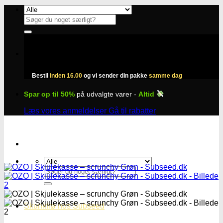
Fortsæt
til
Søg
indhold
efter:
Bestil
inden 16.00
og vi sender din pakke
samme dag
Spar op til 50%
på udvalgte varer -
Altid
Læs vores anmeldelser
Gå til rabatter
Søg
efter:
Skunkfrø hos Subseed