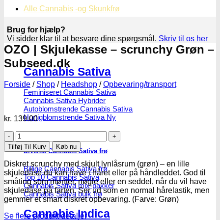
Alle Cannabis -og Skunkfrø
Brug for hjælp?
Vi sidder klar til at besvare dine spørgsmål.
Skriv til os her
OZO | Skjulekasse – scrunchy Grøn –
Subseed.dk
Cannabis Sativa
Forside
/
Shop
/
Headshop
/
Opbevaring/transport
Feminiseret Cannabis Sativa
Cannabis Sativa Hybrider
Autoblomstrende Cannabis Sativa
Hurtigblomstrende Sativa
kr.
139.00
OZO
|
Tilføj Til Kurv
Køb nu
Diverse Cannabis Sativa frø
Skjulekasse
–
Diskret scrunchy med skjult lynlåsrum (grøn) – en lille
Billige Cannabis Sativa frø
scrunchy
skjuledåse du kan have i håret eller på håndleddet. God til
Top 10 Cannabis Sativa
Grøn
småting som mønter, nøgle eller en seddel, når du vil have
Cannabis Sativa mix-pakker
-
skjuledåse på farten. Ser ud som en normal hårelastik, men
Cannabis Sativa bulk frø
Subseed.dk
gemmer et smart diskret opbevaring. (Farve: Grøn)
antal
Cannabis Indica
Se flere produkt detaljer