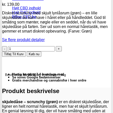
kr.
139.00
Højt CBD indhold
Højt THC indhold
Diskret scrunchy med skjult lynlåsrum (grøn) – en lille
Billige CBD frø
skjuledåse du kan have i håret eller på håndleddet. God til
småting som mønter, nøgle eller en seddel, når du vil have
skjuledåse på farten. Ser ud som en normal hårelastik, men
gemmer et smart diskret opbevaring. (Farve: Grøn)
Se flere produkt detaljer
OZO
|
Tilføj Til Kurv
Køb nu
Skjulekasse
–
scrunchy
Grøn
Hurtig levering 2-4 hverdage med
Bestil inden
kl. 16.00
og vi afsender i dag
-
Se vores Google bedømmelser
Subseed.dk
Gratis merchandise og cannabisfrø i hver ordre
antal
Produkt beskrivelse
skjuledåse – scrunchy (grøn)
er en diskret skjuledåse, der
ligner en helt normal hårelastik, men har et skjult lynlåsrum.
En genial løsning til dig, der vil have småting med uden at