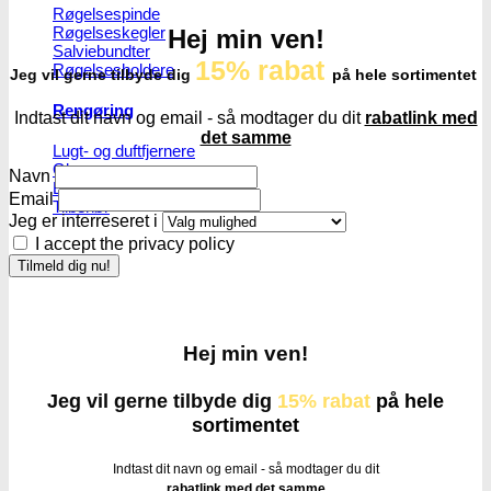
Røgelsespinde
Røgelseskegler
Hej min ven!
Salviebundter
15% rabat
Røgelsesholdere
Jeg vil gerne tilbyde dig
på hele sortimentet
Rengøring
Indtast dit navn og email - så modtager du dit
rabatlink med
det samme
Lugt- og duftfjernere
Glasrens
Navn
Børster
Email
Tilbehør
Jeg er interreseret i
I accept the privacy policy
Hej min ven!
Jeg vil gerne tilbyde dig
15% rabat
på hele
sortimentet
Indtast dit navn og email - så modtager du dit
rabatlink med det samme