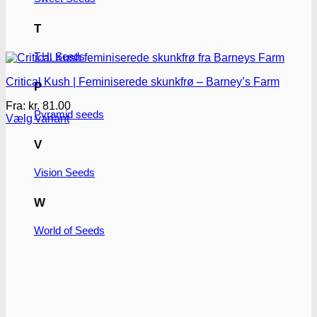
T
T.H. Seeds
Critical Kush | Feminiserede skunkfrø – Barney’s Farm
P
Fra:
kr.
81.00
Pyramid seeds
Vælg variant
Dette
vare
V
har
flere
Vision Seeds
varianter.
Mulighederne
W
kan
vælges
World of Seeds
på
varesiden