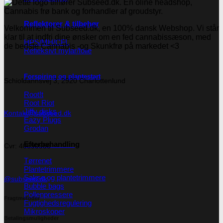
Reflektorer & tilbehør
Velkommen til Subseed.dk, en 100% dansk Webshop. Vi står
klar til at indfri dine ønsker om en fed cannabissæson, med
HPS/MH/CFL
de bedste Cannabis -og Skunkfrø på markedet <3
Refleksivt mylar/folie
Forspiring og plantestart
Schioldannsvej 3, 2920 Charlottenlund
Root!t
Root Riot
Jiffy disks
Kontakt@subseed.dk
Eazy Plugs
Grodan
Efterbehandling
Cvr: 40690956
Tørrenet
Plantetrimmere
Sakse og plantetrimmere
@subseed.dk
Bubble bags
Pollenpressere
Fragtmetoder
Fugtighedsregulering
Mikroskoper
Betalingsmuligheder