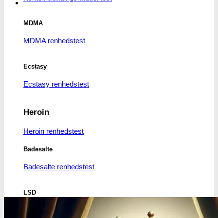
varesiden
MDMA
MDMA renhedstest
Ecstasy
Ecstasy renhedstest
Heroin
Heroin renhedstest
Badesalte
Badesalte renhedstest
LSD
LSD renhedstest