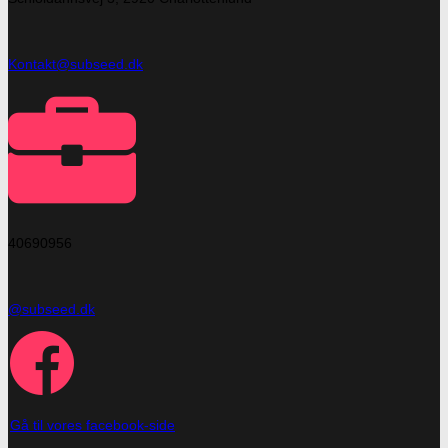
Kontakt@subseed.dk
40690956
@subseed.dk
Gå til vores facebook-side