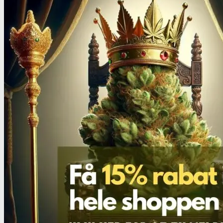
Benzodiazepiner
Benzoer renhedstest
GHB/Hætter
GHB/Hætter renhedstest
Ketamin
Ketamin renhedstest
MCPP
MCPP test
Opiater
Opiater renhedstest