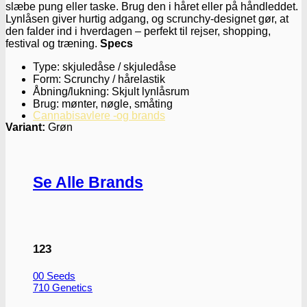
slæbe pung eller taske. Brug den i håret eller på håndleddet.
Lynlåsen giver hurtig adgang, og scrunchy-designet gør, at
den falder ind i hverdagen – perfekt til rejser, shopping,
festival og træning.
Specs
Type: skjuledåse / skjuledåse
Form: Scrunchy / hårelastik
Åbning/lukning: Skjult lynlåsrum
Brug: mønter, nøgle, småting
Cannabisavlere -og brands
Variant:
Grøn
Se Alle Brands
123
00 Seeds
710 Genetics