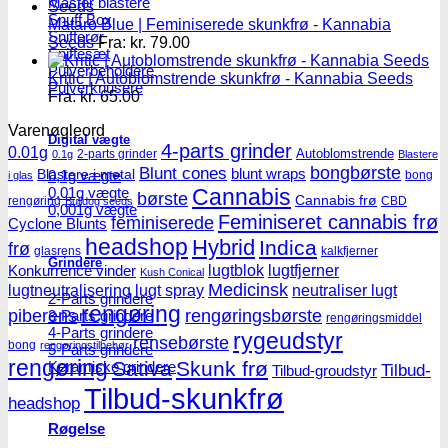
Master blastere
Snuff Box
Mataro Blue | Feminiserede skunkfrø - Kannabia
Snifferør
Seeds
Fra:
kr.
79.00
Sniffesæt
Pulverbeholdere
Kritic | Autoblomstrende skunkfrø - Kannabia Seeds
Pulverknusere
Fra:
kr.
65.00
Varenøgleord
Digital vægte
4-parts grinder
0.01g
Autoblomstrende
2-parts grinder
0.1g
Blastere
Blunt cones
bongbørste
blunt wraps
Blastere i metal
0,1g vægte
bong
i glas
0,01g vægte
Cannabis
børste
Cannabis frø
rengøring
CBD
Bulldog seeds
0,001g vægte
Feminiseret cannabis frø
feminiserede
Cyclone Blunts
headshop
Hybrid
Indica
frø
glasrens
kalkfjerner
Grindere
lugtblok
lugtfjerner
Konkurrence vinder
Kush Conical
Medicinsk
lugtneutralisering
lugt spray
neutraliser lugt
2-Parts grindere
rengøring
piberens
rengøringsbørste
3-Parts grindere
rengøringsmiddel
4-Parts grindere
rygeudstyr
rensebørste
bong
rengøringstilbehør
5-Parts grindere
rengøring
Sativa
Skunk frø
Keramiske grindere
Tilbud-
Tilbud-groudstyr
Tilbud-skunkfrø
headshop
Røgelse