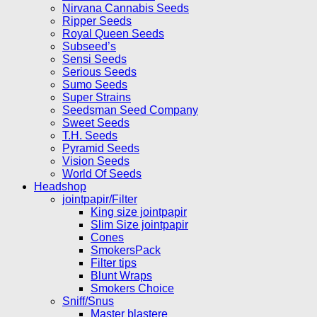
Nirvana Cannabis Seeds
Ripper Seeds
Royal Queen Seeds
Subseed’s
Sensi Seeds
Serious Seeds
Sumo Seeds
Super Strains
Seedsman Seed Company
Sweet Seeds
T.H. Seeds
Pyramid Seeds
Vision Seeds
World Of Seeds
Headshop
jointpapir/Filter
King size jointpapir
Slim Size jointpapir
Cones
SmokersPack
Filter tips
Blunt Wraps
Smokers Choice
Sniff/Snus
Master blastere