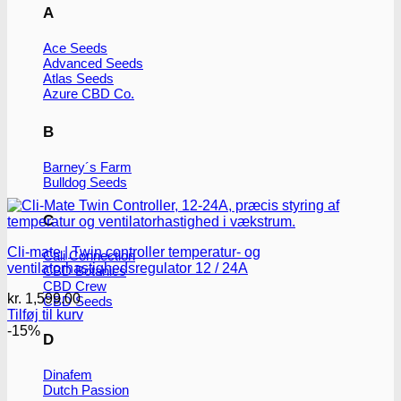
A
Ace Seeds
Advanced Seeds
Atlas Seeds
Azure CBD Co.
B
Barney´s Farm
Bulldog Seeds
C
Cli-mate | Twin controller temperatur- og
Cali Connection
ventilatorhastighedsregulator 12 / 24A
CBD Botanics
CBD Crew
kr.
1,599.00
CBD Seeds
Tilføj til kurv
-15%
D
Dinafem
Dutch Passion