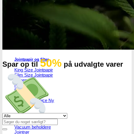
Headshop
Headshop
50%
Jointpapir og filter
Spar op til
på udvalgte varer
King Size Jointpapir
Slim Size Jointpapir
Cones
Filtertips
Blunt wraps
SmokersPack
Smokers Choice
Se alle tilbud her
Opbevaring og transport
Søg
efter:
Vacuum beholdere
Jointrør