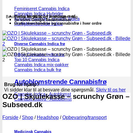
Feminiseret Cannabis Indica
Cannabis Indica Hybrider
Hurtig levering 2-4 hverdage med
Bestil inden
kl. 16.00
og vi afsender i dag
Autoblomstrende Cannabis Indica
Se vores Google bedømmelser
Hurtigblomstrende Indica
Gratis merchandise og cannabisfrø i hver ordre
Diverse Cannabis Indica frø
Billige Cannabis Indica frø
Top 10 Cannabis Indica
Cannabis Indica mix-pakker
Cannabis Indica bulk frø
Autoblomstrende Cannabisfrø
Brug for hjælp?
Vi sidder klar til at besvare dine spørgsmål.
Skriv til os her
Cannabis Indica - Autoblomst
OZO | Skjulekasse – scrunchy Grøn –
Cannabis Sativa - Autoblomst
Subseed.dk
Forside
/
Shop
/
Headshop
/
Opbevaring/transport
Medicinsk Cannabis