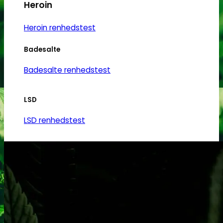
Heroin
Heroin renhedstest
Badesalte
Badesalte renhedstest
LSD
LSD renhedstest
Benzodiazepiner
Benzoer renhedstest
GHB/Hætter
GHB/Hætter renhedstest