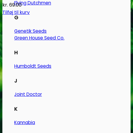
Flying Dutchmen
kr.
69.00
Tilføj til kurv
G
Genetik Seeds
Green House Seed Co.
H
Humboldt Seeds
J
Joint Doctor
K
Kannabia