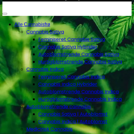
Alle Cannabisfrø
Cannabis Sativa
Feminiseret Cannabis Sativa
Cannabis Sativa Hybrider
Autoblomstrende Cannabis Sativa
Hurtigblomstrende Cannabis Sativa
Cannabis Indica
Feminiseret Cannabis Indica
Cannabis Indica Hybrider
Autoblomstrende Cannabis Indica
Hurtigblomstrende Cannabis Indica
Autoblomstrende cannabis
Cannabis Sativa | Autoblomst
Cannabis Indica | Autoblomst
Medicinsk Cannabis