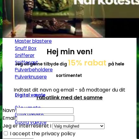
Ø17
Ø20
SG14
Sniff & Snus
Master blastere
Snuff Box
Hej min ven!
Snifferør
15% rabat
Sniffesæt
Jeg vil gerne tilbyde dig
på hele
Pulverbeholdere
sortimentet
Pulverknusere
Indtast dit navn og email - så modtager du dit
Digital vægte
rabatlink med det samme
0,1g vægte
Navn
0,01g vægte
Email
0,001g vægte
Jeg er interreseret i
I accept the privacy policy