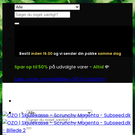
Fortsæt
til
Søg
indhold
efter:
Bestil
inden 16.00
og vi sender din pakke
samme dag
Spar op til 50%
på udvalgte varer -
Altid
💸
Læs vores anmeldelser
Gå til rabatter
Søg
efter: