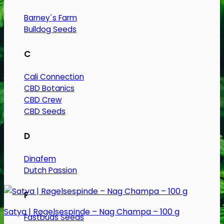
Barney´s Farm
Bulldog Seeds
C
Cali Connection
CBD Botanics
CBD Crew
CBD Seeds
D
Dinafem
Dutch Passion
F
Satya | Røgelsespinde – Nag Champa – 100 g
Fastbuds Seeds