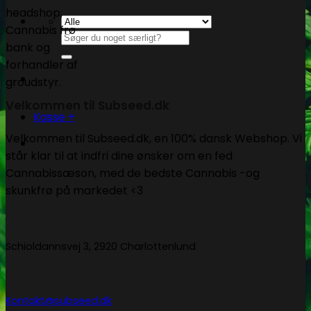
Søg
efter:
Velkommen til Subseed.dk
Kasse
+
Velkommen til Subseed.dk, en 100% dansk Webshop. Vi
står klar til at indfri dine ønsker om en fed
Cannabissæson, med de bedste Cannabis -og
skunkfrø på markedet <3
Schioldannsvej 3, 2920 Charlottenlund
Kontakt@subseed.dk