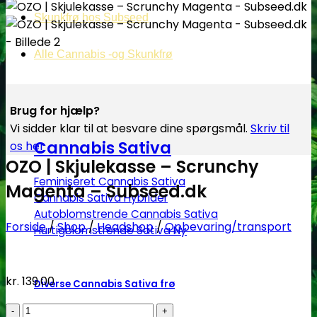
Skunkfrø hos Subseed
Alle Cannabis -og Skunkfrø
Brug for hjælp?
Vi sidder klar til at besvare dine spørgsmål.
Skriv til
Cannabis Sativa
os her
OZO | Skjulekasse – Scrunchy
Feminiseret Cannabis Sativa
Magenta – Subseed.dk
Cannabis Sativa Hybrider
Autoblomstrende Cannabis Sativa
Forside
/
Shop
/
Headshop
/
Opbevaring/transport
Hurtigblomstrende Sativa
kr.
139.00
Diverse Cannabis Sativa frø
OZO
Billige Cannabis Sativa frø