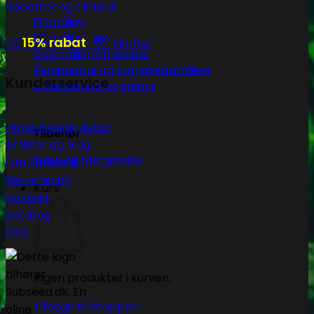
Rabatter og tilbud💰
PH måling
💸
EC måling
15% rabat
Få
Klik her
Co2 måling og kontrol
Temperatur og fugtighedsmålere
Kunderservice
Målebægere og sprays
Handelsbetingelser
Tilbehør
Artikler og blog
Tape og fastgørelse
Om Subseed
Returnering
Kurv
Kontakt
Betaling
FAQ
Ingen produkter i kurven.
Tilbage til shoppen