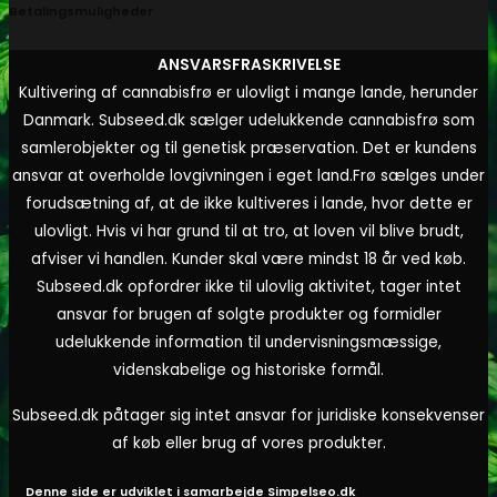
Betalingsmuligheder
ANSVARSFRASKRIVELSE
Kultivering af cannabisfrø er ulovligt i mange lande, herunder
Danmark. Subseed.dk sælger udelukkende cannabisfrø som
samlerobjekter og til genetisk præservation. Det er kundens
ansvar at overholde lovgivningen i eget land.
Frø sælges under
forudsætning af, at de ikke kultiveres i lande, hvor dette er
ulovligt. Hvis vi har grund til at tro, at loven vil blive brudt,
afviser vi handlen. Kunder skal være mindst 18 år ved køb.
Subseed.dk opfordrer ikke til ulovlig aktivitet, tager intet
ansvar for brugen af solgte produkter og formidler
udelukkende information til undervisningsmæssige,
videnskabelige og historiske formål.
Subseed.dk påtager sig intet ansvar for juridiske konsekvenser
af køb eller brug af vores produkter.
Denne side er udviklet i samarbejde
Simpelseo.dk