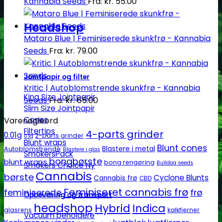
Kannabia Seeds
Fra:
kr.
55.00
Headshop
Mataro Blue | Feminiserede skunkfrø - Kannabia
Seeds
Fra:
kr.
79.00
Jointpapir og filter
Kritic | Autoblomstrende skunkfrø - Kannabia
King Size Jointpapir
Seeds
Fra:
kr.
65.00
Slim Size Jointpapir
Cones
Varenøgleord
Filtertips
4-parts grinder
0.01g
2-parts grinder
0.1g
Blunt wraps
Blunt cones
Autoblomstrende
Blastere i metal
Blastere i glas
SmokersPack
bongbørste
blunt wraps
bong rengøring
Bulldog seeds
Smokers Choice
Cannabis
børste
Cyclone Blunts
Cannabis frø
CBD
Feminiseret cannabis frø
feminiserede
frø
Opbevaring og transport
headshop
Hybrid
Indica
glasrens
kalkfjerner
Vacuum beholdere