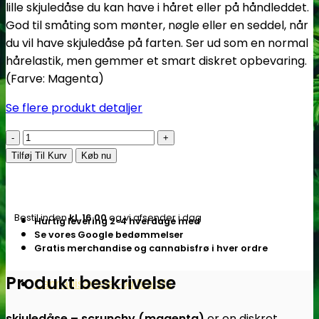
lille skjuledåse du kan have i håret eller på håndleddet.
God til småting som mønter, nøgle eller en seddel, når
du vil have skjuledåse på farten. Ser ud som en normal
hårelastik, men gemmer et smart diskret opbevaring.
(Farve: Magenta)
Se flere produkt detaljer
OZO
|
Tilføj Til Kurv
Køb nu
Skjulekasse
–
Scrunchy
Bestil inden
kl. 16.00
og vi afsender i dag
Hurtig levering 2-4 hverdage med
Magenta
Se vores Google bedømmelser
-
Gratis merchandise og cannabisfrø i hver ordre
Subseed.dk
antal
Produkt beskrivelse
Cannabisavlere -og brands
skjuledåse – scrunchy (magenta)
er en diskret