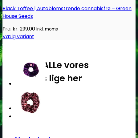
Black Toffee | Autoblomstrende cannabisfrø – Green
House Seeds
Fra:
kr.
299.00
Inkl. moms
Vælg variant
Dette
vare
har
Oplev ALLe vores
flere
varianter.
brands lige her
Mulighederne
kan
Gå til brands
vælges
på
Narkotests
varesiden