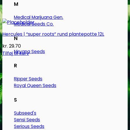
M
Medical Marijuana Gen.
Medical Seeds Co.
Hercules | “super roots” rund plantepotte 12L
N
kr.
29.70
Nirvana Seeds
Tilføj til kurv
R
Ripper Seeds
Royal Queen Seeds
S
Subseed's
Sensi Seeds
Serious Seeds