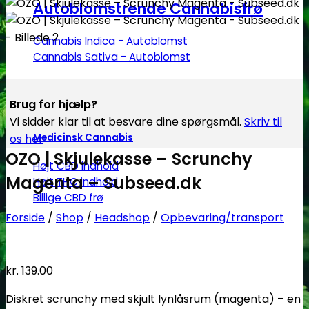
Autoblomstrende Cannabisfrø
Cannabis Indica - Autoblomst
Cannabis Sativa - Autoblomst
Brug for hjælp?
Vi sidder klar til at besvare dine spørgsmål.
Skriv til
Medicinsk Cannabis
os her
OZO | Skjulekasse – Scrunchy
Højt CBD indhold
Magenta – Subseed.dk
Højt THC indhold
Billige CBD frø
Forside
/
Shop
/
Headshop
/
Opbevaring/transport
kr.
139.00
Diskret scrunchy med skjult lynlåsrum (magenta) – en