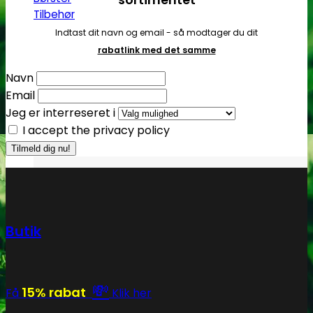
Tilbehør
Indtast dit navn og email - så modtager du dit
rabatlink med det samme
Navn
Email
Jeg er interreseret i
I accept the privacy policy
Butik
💸
15% rabat
Få
Klik her