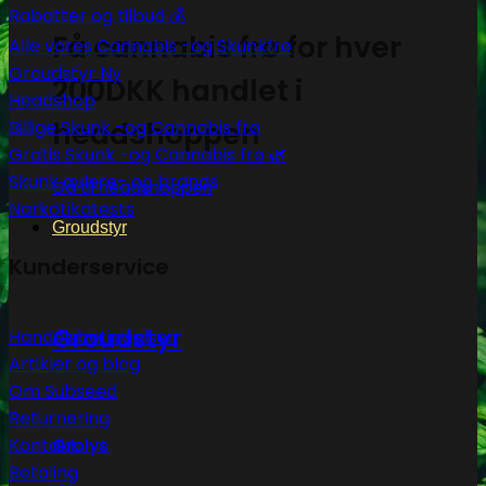
Rabatter og tilbud 💰
Få cannabis frø for hver
Alle vores Cannabis -og Skunkfrø
Groudstyr
200DKK handlet i
Headshop
headshoppen
Billige Skunk -og Cannabis frø
Gratis Skunk -og Cannabis frø 🌿
Skunk avlere- og brands
Gå til headshoppen
Narkotikatests
Groudstyr
Kunderservice
Groudstyr
Handelsbetingelser
Artikler og blog
Om Subseed
Returnering
Kontakt
Grolys
Betaling