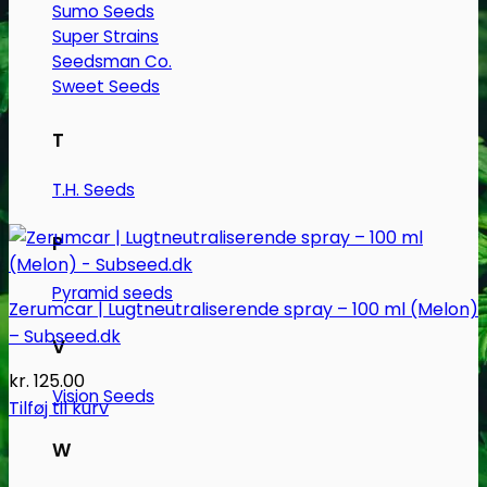
Sumo Seeds
Super Strains
Seedsman Co.
Sweet Seeds
T
T.H. Seeds
P
Pyramid seeds
Zerumcar | Lugtneutraliserende spray – 100 ml (Melon)
– Subseed.dk
V
kr.
125.00
Vision Seeds
Tilføj til kurv
W