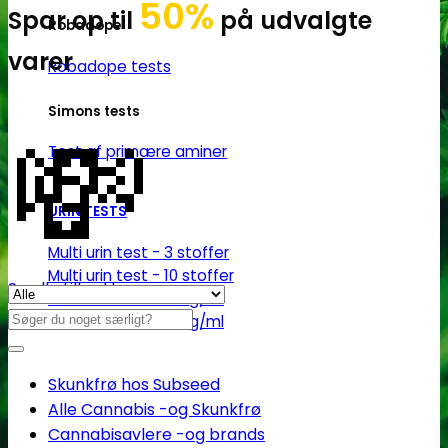
50%
Spar op til
på udvalgte
Robadope
varer
Robadope tests
💸
Simons tests
Test af primære aminer
URIN TESTS
Multi urin test - 3 stoffer
Multi urin test - 10 stoffer
Se alle tilbud her
THC urin test - 25ng/ml
Søg
THC urin test - 50ng/ml
efter:
Skunkfrø hos Subseed
Alle Cannabis -og Skunkfrø
Cannabisavlere -og brands