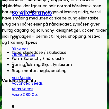
skjuledåse, der ligner en helt normal hårelastik, men
Se Alle Brands
har et skjult lynlåsrum. En genial løsning til dig, der vil
have småting med uden at slæbe pung eller taske.
Brug den i håret eller på håndleddet. Lynlåsen giver
hurtig adgang, og scrunchy-designet gør, at den falder
ind i hverdagen – perfekt til rejser, shopping, festival
123
og træning.
Specs
00 Seeds
Type: skjuledåse / skjuledåse
710 Genetics
Form: Scrunchy / hårelastik
Åbning/lukning: Skjult lynlåsrum
A
Brug: mønter, nøgle, småting
Ace Seeds
Variant:
Magenta
Advanced Seeds
Atlas Seeds
Azure CBD Co.
B