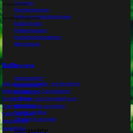
Tørrenet
Fragtmetoder
Plantetrimmere
Sakse og plantetrimmere
Betalingsmuligheder
Bubble bags
Pollenpressere
Fugtighedsregulering
Mikroskoper
Butik
Grotelte
Herbgarden™
Alle vores Cannabis -og Skunkfrø
RoyalRoom®
Billige Skunk -og Cannabisfrø
AC infinity
Gratis Skunk -og Cannabisfrø 🌿
Cultibox
Homebox
Cannabis brands og avlere
Secret Jardine
Papir og filter
Tilbehør til grotelte
Narkotests
Headshop
Målingsudstyr