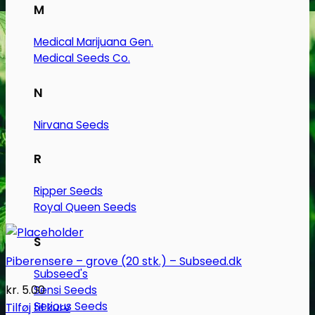
M
Medical Marijuana Gen.
Medical Seeds Co.
N
Nirvana Seeds
R
Ripper Seeds
Royal Queen Seeds
S
Piberensere – grove (20 stk.) – Subseed.dk
Subseed's
kr.
5.00
Sensi Seeds
Serious Seeds
Tilføj til kurv