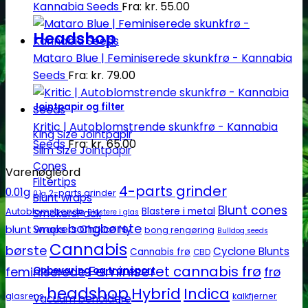
Kannabia Seeds
Fra:
kr.
55.00
Headshop
Mataro Blue | Feminiserede skunkfrø - Kannabia
Seeds
Fra:
kr.
79.00
Jointpapir og filter
Kritic | Autoblomstrende skunkfrø - Kannabia
King Size Jointpapir
Seeds
Fra:
kr.
65.00
Slim Size Jointpapir
Cones
Varenøgleord
Filtertips
4-parts grinder
0.01g
2-parts grinder
0.1g
Blunt wraps
Blunt cones
Autoblomstrende
Blastere i metal
SmokersPack
Blastere i glas
bongbørste
blunt wraps
Smokers Choice
bong rengøring
Bulldog seeds
Cannabis
børste
Cyclone Blunts
Cannabis frø
CBD
Feminiseret cannabis frø
Opbevaring og transport
feminiserede
frø
headshop
Hybrid
Indica
glasrens
kalkfjerner
Vacuum beholdere