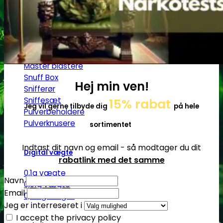
Ø17
Ø20
SG14
Sniff & Snus
Master blastere
Snuff Box
Hej min ven!
Snifferør
Sniffesæt
15% rabat
Jeg vil gerne tilbyde dig
på hele
Pulverbeholdere
Pulverknusere
sortimentet
Indtast dit navn og email - så modtager du dit
Digital vægte
rabatlink med det samme
0,1g vægte
Navn
0,01g vægte
Email
0,001g vægte
Jeg er interreseret i
I accept the privacy policy