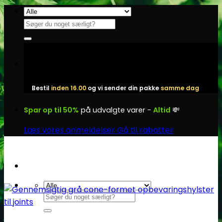
Fortsæt
til
Søg
indhold
efter:
Bestil
inden 16.00
og vi sender din pakke
samme dag
Spar op til 50%
på udvalgte varer -
Altid
💸
Læs vores anmeldelser
Gå til rabatter
Søg
efter: