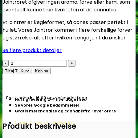
Jointrøret afgiver ingen aroma, farve eller kemi, som
eventuelt kunne true kvaliteten af dit cannabis.
Et jointrør er kegleformet, så cones passer perfekt i
hullet. Vores Jointrør kommer i flere forskellige farver
og størrelse, alt efter hvilken længe joint du ønsker.
Se flere produkt detaljer
Jointrør
|
Tilføj Til Kurv
Køb nu
110mm
røget
antal
Bestil inden
kl. 16.00
og vi afsender i dag
Hurtig levering 2-4 hverdage med
Se vores Google bedømmelser
Gratis merchandise og cannabisfrø i hver ordre
Cannabisavlere -og brands
Produkt beskrivelse