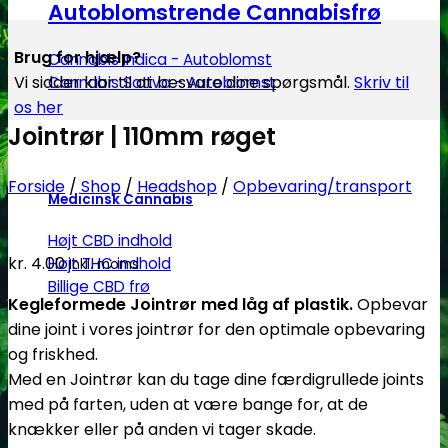
Autoblomstrende Cannabisfrø
Brug for hjælp?
Cannabis Indica - Autoblomst
Vi sidder klar til at besvare dine spørgsmål.
Skriv til
Cannabis Sativa - Autoblomst
os her
Jointrør | 110mm røget
Forside
/
Shop
/
Headshop
/
Opbevaring/transport
Medicinsk Cannabis
Højt CBD indhold
kr.
4.00
Højt THC indhold
Inkl. moms
Billige CBD frø
Kegleformede Jointrør med låg af plastik.
Opbevar
dine joint i vores jointrør for den optimale opbevaring
og friskhed.
Med en Jointrør kan du tage dine færdigrullede joints
med på farten, uden at være bange for, at de
knækker eller på anden vi tager skade.