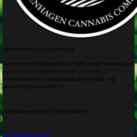
Velkommen til Subseed.dk
Velkommen til Subseed.dk, en 100% dansk Webshop. Vi
står klar til at indfri dine ønsker om en fed
Cannabissæson, med de bedste Cannabis -og
skunkfrø på markedet <3
Schioldannsvej 3, 2920 Charlottenlund
Kontakt@subseed.dk