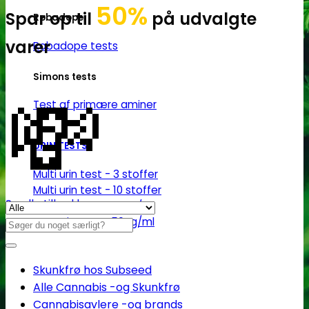
50%
Spar op til
på udvalgte
Robadope
varer
Robadope tests
Simons tests
💸
Test af primære aminer
URIN TESTS
Multi urin test - 3 stoffer
Multi urin test - 10 stoffer
Se alle tilbud her
THC urin test - 25ng/ml
THC urin test - 50ng/ml
Søg
efter:
Skunkfrø hos Subseed
Alle Cannabis -og Skunkfrø
Cannabisavlere -og brands