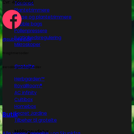
Cvr: 40690956
Tørrenet
Plantetrimmere
Sakse og plantetrimmere
Bubble bags
Pollenpressere
Fugtighedsregulering
@subseed.dk
Mikroskoper
Fragtmetoder
Grotelte
Betalingsmuligheder
Herbgarden™
RoyalRoom®
AC infinity
Cultibox
Homebox
Butik
Secret Jardine
Tilbehør til grotelte
Målingsudstyr
Alle vores Cannabis -og Skunkfrø