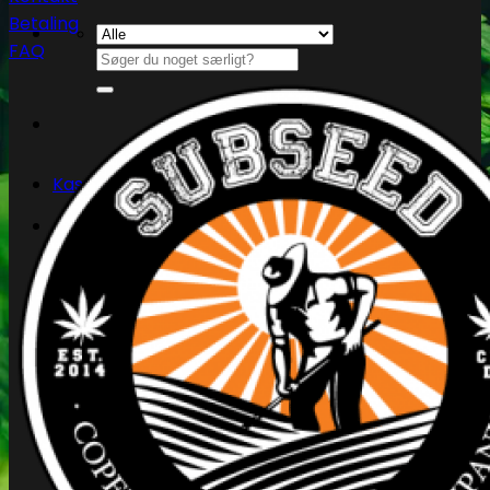
Betaling
FAQ
Søg
efter:
Kasse
+