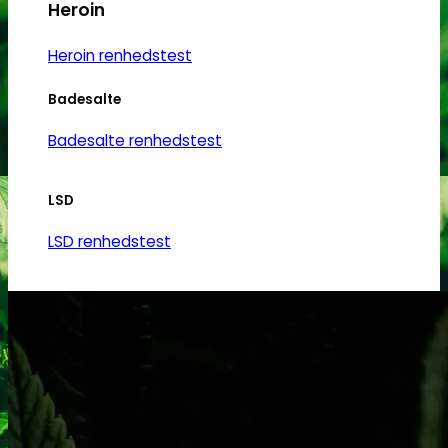
Heroin
Heroin renhedstest
Badesalte
Badesalte renhedstest
LSD
LSD renhedstest
Benzodiazepiner
Benzoer renhedstest
GHB/Hætter
GHB/Hætter renhedstest