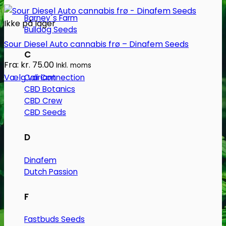
Barney´s Farm
Ikke på lager
Bulldog Seeds
Sour Diesel Auto cannabis frø – Dinafem Seeds
C
Fra:
kr.
75.00
Inkl. moms
Vælg variant
Cali Connection
Dette
CBD Botanics
CBD Crew
vare
CBD Seeds
har
flere
D
varianter.
Mulighederne
Dinafem
kan
Dutch Passion
vælges
på
F
varesiden
Fastbuds Seeds