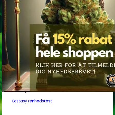
Narkotests
Kokain Tests
Kokain renhedhedstest
Crack renhedhedstest
Kokain blandingsmiddel test
MDMA
MDMA renhedstest
Ecstasy
Ecstasy renhedstest