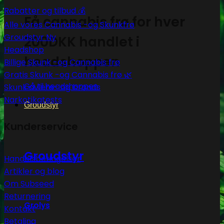
Rabatter og tilbud 💰
Få cannabis frø for hver
Alle vores Cannabis -og Skunkfrø
Groudstyr
200DKK handlet i
Headshop
headshoppen
Billige Skunk -og Cannabis frø
Gratis Skunk -og Cannabis frø 🌿
Gå til headshoppen
Skunk avlere- og brands
Narkotikatests
Groudstyr
Kunderservice
Groudstyr
Handelsbetingelser
Artikler og blog
Om Subseed
Returnering
Grolys
Kontakt
Betaling