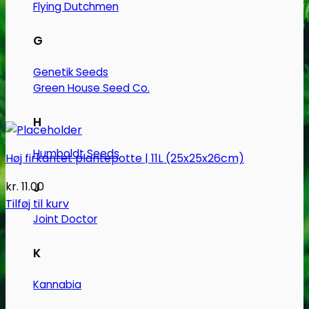
Flying Dutchmen
G
Genetik Seeds
Green House Seed Co.
H
Humboldt Seeds
Høj firkantet plantepotte | 11L (25x25x26cm)
kr.
11.00
J
Tilføj til kurv
Joint Doctor
K
Kannabia