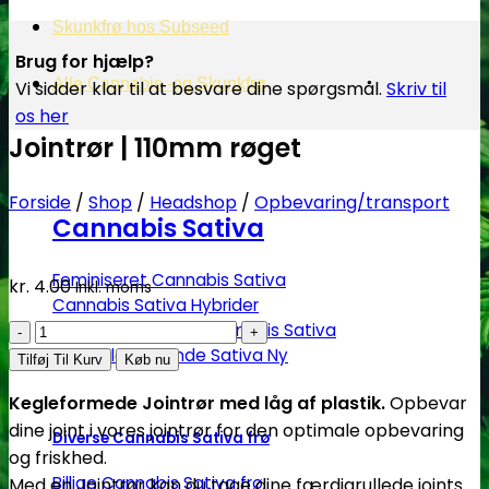
Skunkfrø hos Subseed
Brug for hjælp?
Alle Cannabis -og Skunkfrø
Vi sidder klar til at besvare dine spørgsmål.
Skriv til
os her
Jointrør | 110mm røget
Forside
/
Shop
/
Headshop
/
Opbevaring/transport
Cannabis Sativa
Feminiseret Cannabis Sativa
kr.
4.00
Inkl. moms
Cannabis Sativa Hybrider
Jointrør
Autoblomstrende Cannabis Sativa
Hurtigblomstrende Sativa
|
Tilføj Til Kurv
Køb nu
110mm
Kegleformede Jointrør med låg af plastik.
Opbevar
røget
dine joint i vores jointrør for den optimale opbevaring
antal
Diverse Cannabis Sativa frø
og friskhed.
Billige Cannabis Sativa frø
Med en Jointrør kan du tage dine færdigrullede joints