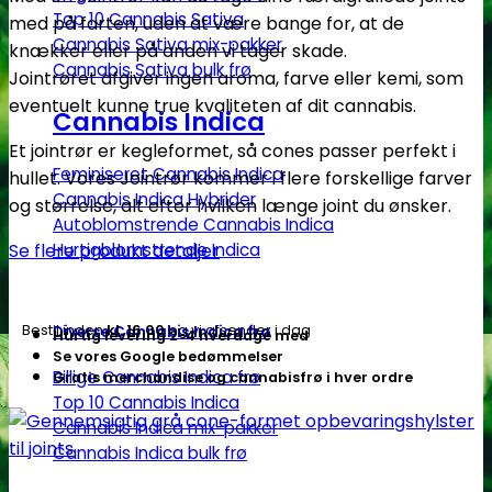
Top 10 Cannabis Sativa
med på farten, uden at være bange for, at de
Cannabis Sativa mix-pakker
knækker eller på anden vi tager skade.
Cannabis Sativa bulk frø
Jointrøret afgiver ingen aroma, farve eller kemi, som
eventuelt kunne true kvaliteten af dit cannabis.
Cannabis Indica
Et jointrør er kegleformet, så cones passer perfekt i
Feminiseret Cannabis Indica
hullet. Vores Jointrør kommer i flere forskellige farver
Cannabis Indica Hybrider
og størrelse, alt efter hvilken længe joint du ønsker.
Autoblomstrende Cannabis Indica
Hurtigblomstrende Indica
Se flere produkt detaljer
Bestil inden
kl. 16.00
og vi afsender i dag
Diverse Cannabis Indica frø
Hurtig levering 2-4 hverdage med
Se vores Google bedømmelser
Billige Cannabis Indica frø
Gratis merchandise og cannabisfrø i hver ordre
Top 10 Cannabis Indica
Cannabis Indica mix-pakker
Cannabis Indica bulk frø