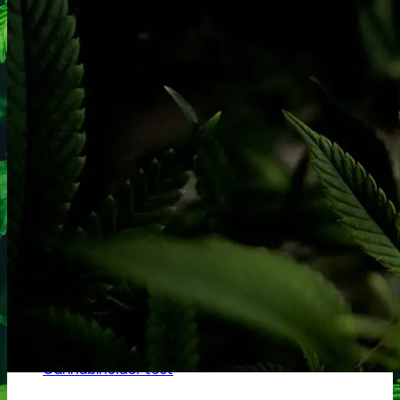
Ketamin
Ketamin renhedstest
MCPP
MCPP test
Opiater
Opiater renhedstest
THC/Cannabinoider
THC test
Cannabinoider test