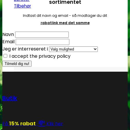
sortimentet
Tilbehør
Indtast dit navn og email - så modtager du dit
rabatlink med det samme
Navn
Email
Jeg er interreseret i
I accept the privacy policy
Butik
💸
15% rabat
Få
Klik her