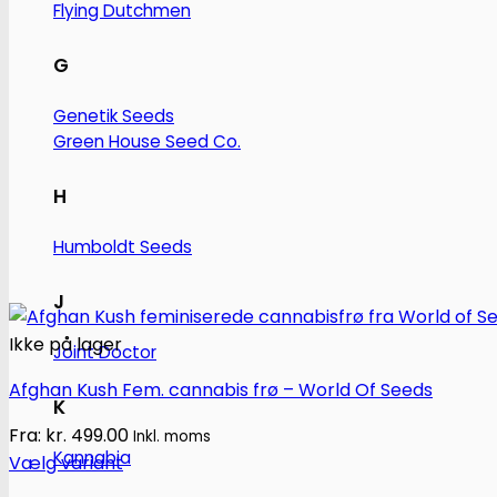
Flying Dutchmen
G
Genetik Seeds
Green House Seed Co.
H
Humboldt Seeds
J
Ikke på lager
Joint Doctor
Afghan Kush Fem. cannabis frø – World Of Seeds
K
Fra:
kr.
499.00
Inkl. moms
Kannabia
Vælg variant
Dette