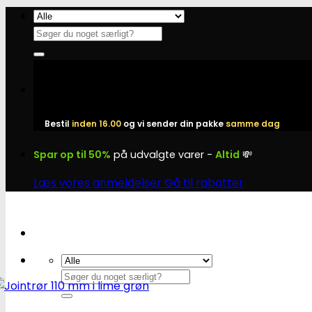
Fortsæt
til
Søg
indhold
efter:
Bestil
inden 16.00
og vi sender din pakke
samme dag
Spar op til 50%
på udvalgte varer -
Altid
💸
Læs vores anmeldelser
Gå til rabatter
Søg
efter: