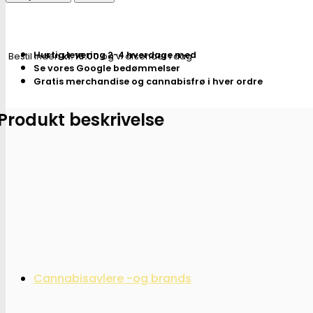
110mm
Lime
grøn
Hurtig levering 2-4 hverdage med
Bestil inden
kl. 16.00
og vi afsender i dag
antal
Se vores Google bedømmelser
Gratis merchandise og cannabisfrø i hver ordre
Produkt beskrivelse
Cannabisavlere -og brands