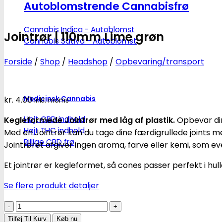
Autoblomstrende Cannabisfrø
Cannabis Indica - Autoblomst
Jointrør | 110mm Lime grøn
Cannabis Sativa - Autoblomst
Forside
/
Shop
/
Headshop
/
Opbevaring/transport
Medicinsk Cannabis
kr.
4.00
Inkl. moms
Højt CBD indhold
Kegleformede Jointrør med låg af plastik.
Opbevar dine
Højt THC indhold
Med en Jointrør kan du tage dine færdigrullede joints m
Billige CBD frø
Jointrøret afgiver ingen aroma, farve eller kemi, som ev
Et jointrør er kegleformet, så cones passer perfekt i hull
Se flere produkt detaljer
Jointrør
|
Tilføj Til Kurv
Køb nu