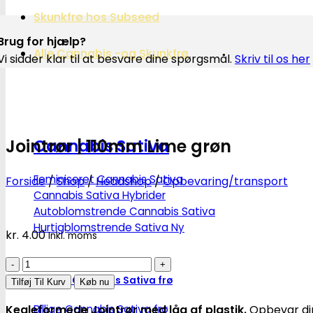
Skunkfrø hos Subseed
Brug for hjælp?
Alle Cannabis -og Skunkfrø
Vi sidder klar til at besvare dine spørgsmål.
Skriv til os her
Jointrør | 110mm Lime grøn
Cannabis Sativa
Feminiseret Cannabis Sativa
Forside
/
Shop
/
Headshop
/
Opbevaring/transport
Cannabis Sativa Hybrider
Autoblomstrende Cannabis Sativa
Hurtigblomstrende Sativa
kr.
4.00
Inkl. moms
Jointrør
|
Diverse Cannabis Sativa frø
Tilføj Til Kurv
Køb nu
110mm
Billige Cannabis Sativa frø
Kegleformede Jointrør med låg af plastik.
Opbevar dine