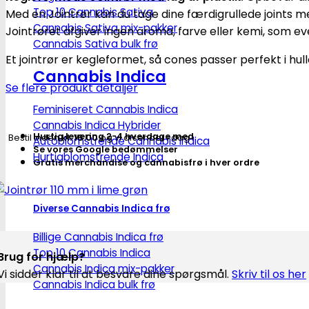
Lime
Top 10 Cannabis Sativa
Med en Jointrør kan du tage dine færdigrullede joints m
grøn
Cannabis Sativa mix-pakker
Jointrøret afgiver ingen aroma, farve eller kemi, som ev
antal
Cannabis Sativa bulk frø
Et jointrør er kegleformet, så cones passer perfekt i hull
Cannabis Indica
Se flere produkt detaljer
Feminiseret Cannabis Indica
Cannabis Indica Hybrider
Hurtig levering 2-4 hverdage med
Bestil inden
kl. 16.00
og vi afsender i dag
Autoblomstrende Cannabis Indica
Se vores Google bedømmelser
Hurtigblomstrende Indica
Gratis merchandise og cannabisfrø i hver ordre
Diverse Cannabis Indica frø
Billige Cannabis Indica frø
Top 10 Cannabis Indica
Brug for hjælp?
Cannabis Indica mix-pakker
Vi sidder klar til at besvare dine spørgsmål.
Skriv til os her
Cannabis Indica bulk frø