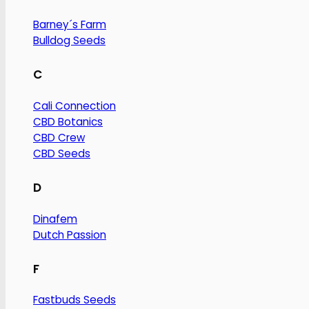
Barney´s Farm
Bulldog Seeds
C
Cali Connection
CBD Botanics
CBD Crew
CBD Seeds
D
Dinafem
Dutch Passion
F
Fastbuds Seeds