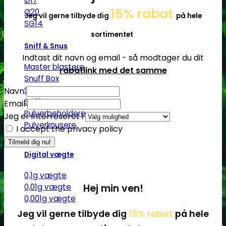
Ø17
15% rabat
Ø20
Jeg vil gerne tilbyde dig
på hele
SG14
sortimentet
Sniff & Snus
Indtast dit navn og email - så modtager du dit
Master blastere
rabatlink med det samme
Snuff Box
Snifferør
Navn
Sniffesæt
Email
Pulverbeholdere
Jeg er interreseret i
Pulverknusere
I accept the privacy policy
Digital vægte
0,1g vægte
Hej min ven!
0,01g vægte
0,001g vægte
Jeg vil gerne tilbyde dig
15% rabat
på hele