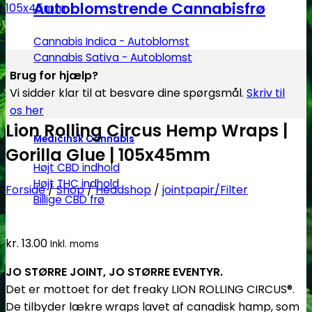
Autoblomstrende Cannabisfrø
Cannabis Indica - Autoblomst
Cannabis Sativa - Autoblomst
Brug for hjælp?
Vi sidder klar til at besvare dine spørgsmål.
Skriv til
os her
Lion Rolling Circus Hemp Wraps |
Medicinsk Cannabis
Gorilla Glue | 105x45mm
Højt CBD indhold
Højt THC indhold
Forside
/
Shop
/
Headshop
/
jointpapir/Filter
Billige CBD frø
kr.
13.00
Inkl. moms
JO STØRRE JOINT, JO STØRRE EVENTYR.
Det er mottoet for det freaky LION ROLLING CIRCUS®.
De tilbyder lækre wraps lavet af canadisk hamp, som