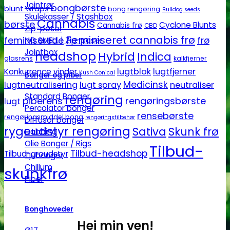
Jointrør
bongbørste
blunt wraps
bong rengøring
Bulldog seeds
Skulekasser / Stashbox
Cannabis
børste
Cyclone Blunts
Cannabis frø
CBD
Zip-poser
Feminiseret cannabis frø
feminiserede
frø
NO SMELL | Zip-poser
Jointbox
headshop
Hybrid
Indica
glasrens
kalkfjerner
lugtblok
lugtfjerner
Konkurrence vinder
Kush Conical
Bonger og piber
Medicinsk
lugtneutralisering
lugt spray
neutraliser
Standard Bonger
rengøring
piberens
rengøringsbørste
lugt
Percolator bonger
rensebørste
rengøringsmiddel bong
rengøringstilbehør
Diffusor bonger
rygeudstyr rengøring
Sativa
Skunk frø
Dabbing
Olie Bonger / Rigs
Tilbud-
Tilbud-headshop
Tilbud-groudstyr
Tjubanger
Chillum
skunkfrø
Piber
Bonghoveder
Hej min ven!