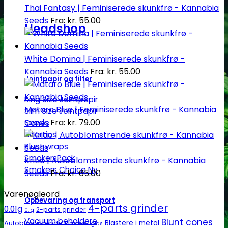
Thai Fantasy | Feminiserede skunkfrø - Kannabia
Seeds
Fra:
kr.
55.00
Headshop
White Domina | Feminiserede skunkfrø -
Kannabia Seeds
Fra:
kr.
55.00
Jointpapir og filter
King Size Jointpapir
Mataro Blue | Feminiserede skunkfrø - Kannabia
Slim Size Jointpapir
Seeds
Fra:
kr.
79.00
Cones
Filtertips
Blunt wraps
SmokersPack
Kritic | Autoblomstrende skunkfrø - Kannabia
Smokers Choice
Seeds
Fra:
kr.
65.00
Varenøgleord
Opbevaring og transport
4-parts grinder
0.01g
2-parts grinder
0.1g
Vacuum beholdere
Blunt cones
Autoblomstrende
Blastere i metal
Blastere i glas