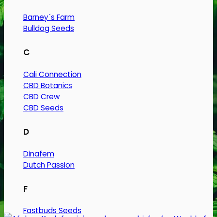
Barney´s Farm
Bulldog Seeds
C
Cali Connection
CBD Botanics
CBD Crew
CBD Seeds
D
Dinafem
Dutch Passion
F
Fastbuds Seeds