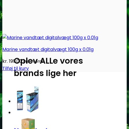
Marine vandtæt digitalvægt 100g x 0.01g
Oplev ALLe vores
kr.
199.00
Inkl. moms
Tilføj til kurv
brands lige her
Gå til brands
Narkotests