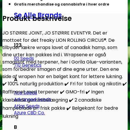
Gorilla
Gratis merchandise og cannabisfrø i hver ordre
Glue
Se Alle Brands
|
Produkt beskrivelse
105x45mm
antal
JO STØRRE JOINT, JO STØRRE EVENTYR. Det er
mottoet for det freaky LION ROLLING CIRCUS®. De
123
tilbyder lækre wraps lavet af canadisk hamp, som
dine urter kan pakkes ind i. Wrapsene er også
00 Seeds
smagssat med terpener, her i Gorila Glue-varianten,
710 Genetics
som forbedrer smagen af dine egne urter. Den ene
side af wrapen har en bølget kant for lettere lukning.
A
✔️ 100% naturlig produktion ✔️ Fri for tobak og nikotin ✔️
Raffineret med terpener ✔️ GMO-fri ✔️ Ingen
Ace Seeds
Advanced Seeds
klæbende gummibelægning ✔️ 2 canadiske
Atlas Seeds
hampeblade pr. frisk pakke ✔️ Bølgekant for bedre
Azure CBD Co.
lukning
B