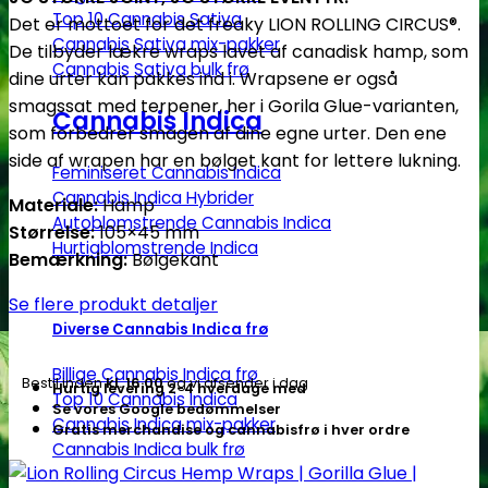
Hemp
Top 10 Cannabis Sativa
Det er mottoet for det freaky LION ROLLING CIRCUS®.
Wraps
Cannabis Sativa mix-pakker
De tilbyder lækre wraps lavet af canadisk hamp, som
|
Cannabis Sativa bulk frø
dine urter kan pakkes ind i. Wrapsene er også
Gorilla
smagssat med terpener, her i Gorila Glue-varianten,
Glue
Cannabis Indica
som forbedrer smagen af dine egne urter. Den ene
|
side af wrapen har en bølget kant for lettere lukning.
105x45mm
Feminiseret Cannabis Indica
antal
Cannabis Indica Hybrider
Materiale:
Hamp
Autoblomstrende Cannabis Indica
Størrelse:
105×45 mm
Hurtigblomstrende Indica
Bemærkning:
Bølgekant
Se flere produkt detaljer
Diverse Cannabis Indica frø
Billige Cannabis Indica frø
Bestil inden
kl. 16.00
og vi afsender i dag
Hurtig levering 2-4 hverdage med
Top 10 Cannabis Indica
Se vores Google bedømmelser
Cannabis Indica mix-pakker
Gratis merchandise og cannabisfrø i hver ordre
Cannabis Indica bulk frø