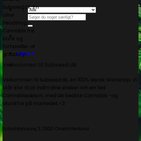
Søg
efter:
Kasse
+
Velkommen til Subseed.dk
Velkommen til Subseed.dk, en 100% dansk Webshop. Vi
står klar til at indfri dine ønsker om en fed
Cannabissæson, med de bedste Cannabis -og
skunkfrø på markedet <3
Schioldannsvej 3, 2920 Charlottenlund