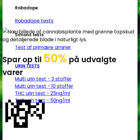
Robadope
Robadope tests
Simons tests
Test af primære aminer
50%
Spar op til
på udvalgte
URIN TESTS
varer
Multi urin test - 3 stoffer
Multi urin test - 10 stoffer
💸
THC urin test - 25ng/ml
THC urin test - 50ng/ml