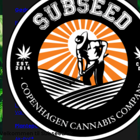
Gødning
Biobizz
Ventilation
Blæsere
Ventilationsrør -og slanger
Blæseregulator
Automatisering
Tidskontrol
Klimakontrol
Lys skinner
Vandkølere
Plantepotter og bakker
Velkommen til Subseed.dk
Air-Pot®