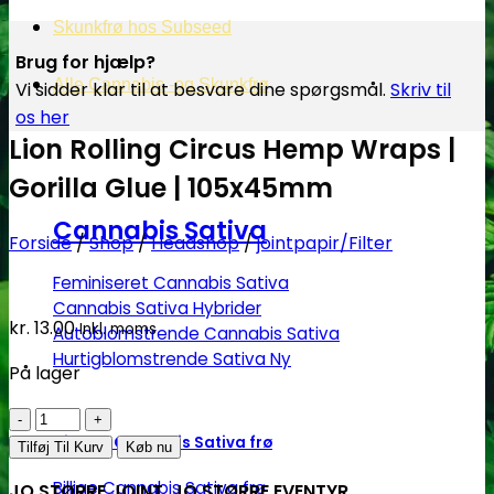
Skunkfrø hos Subseed
Brug for hjælp?
Alle Cannabis -og Skunkfrø
Vi sidder klar til at besvare dine spørgsmål.
Skriv til
os her
Lion Rolling Circus Hemp Wraps |
Gorilla Glue | 105x45mm
Cannabis Sativa
Forside
/
Shop
/
Headshop
/
jointpapir/Filter
Feminiseret Cannabis Sativa
Cannabis Sativa Hybrider
kr.
13.00
Inkl. moms
Autoblomstrende Cannabis Sativa
Hurtigblomstrende Sativa
På lager
Lion
Diverse Cannabis Sativa frø
Rolling
Tilføj Til Kurv
Køb nu
Circus
Billige Cannabis Sativa frø
JO STØRRE JOINT, JO STØRRE EVENTYR.