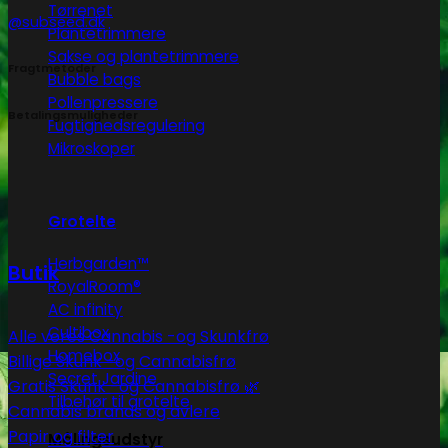
Tørrenet
@subseed.dk
Plantetrimmere
Sakse og plantetrimmere
Fragtmetoder
Bubble bags
Pollenpressere
Betalingsmuligheder
Fugtighedsregulering
Mikroskoper
Grotelte
Herbgarden™
Butik
RoyalRoom®
AC infinity
Cultibox
Alle vores Cannabis -og Skunkfrø
Homebox
Billige Skunk -og Cannabisfrø
Secret Jardine
Gratis Skunk -og Cannabisfrø 🌿
Tilbehør til grotelte
Cannabis brands og avlere
Papir og filter
Målingsudstyr