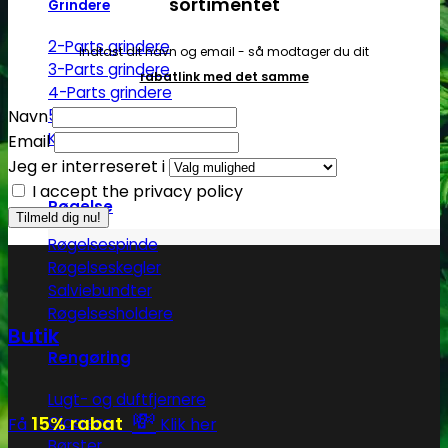
sortimentet
Grindere
2-Parts grindere
Indtast dit navn og email - så modtager du dit
3-Parts grindere
rabatlink med det samme
4-Parts grindere
Navn
5-Parts grindere
Keramiske grindere
Email
Jeg er interreseret i
I accept the privacy policy
Røgelse
Røgelsespinde
Røgelseskegler
Salviebundter
Røgelsesholdere
Butik
Rengøring
Lugt- og duftfjernere
💸
15% rabat
Glasrens
Få
Klik her
Børster