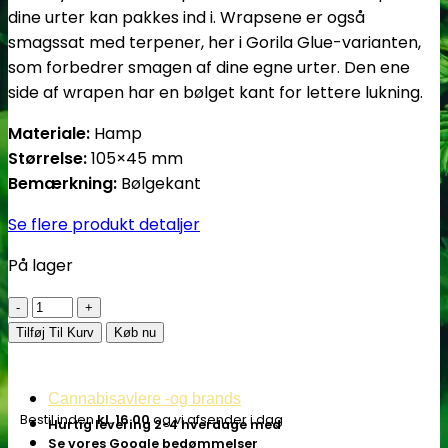
dine urter kan pakkes ind i. Wrapsene er også
smagssat med terpener, her i Gorila Glue-varianten,
som forbedrer smagen af dine egne urter. Den ene
side af wrapen har en bølget kant for lettere lukning.
Materiale:
Hamp
Størrelse:
105×45 mm
Bemærkning:
Bølgekant
Se flere produkt detaljer
På lager
Lion
Rolling
Tilføj Til Kurv
Køb nu
Circus
Hemp
Cannabisavlere -og brands
Wraps
Bestil inden
kl. 16.00
og vi afsender i dag
Hurtig levering 2-4 hverdage med
|
Se vores Google bedømmelser