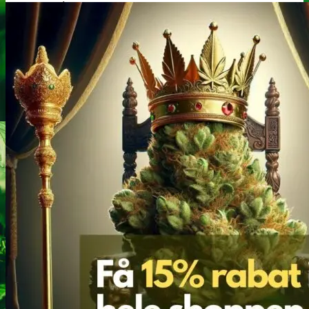
Heroin
Heroin renhedstest
Badesalte
Badesalte renhedstest
LSD
LSD renhedstest
Benzodiazepiner
Benzoer renhedstest
GHB/Hætter
GHB/Hætter renhedstest