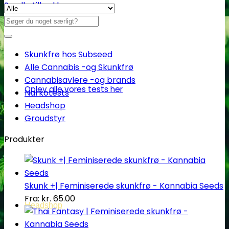
Se alle tilbud her
Søg
efter:
Skunkfrø hos Subseed
Alle Cannabis -og Skunkfrø
Cannabisavlere -og brands
Oplev alle vores tests her
Narkotests
Headshop
Groudstyr
Produkter
Skunk +| Feminiserede skunkfrø - Kannabia Seeds
Fra:
kr.
65.00
Headshop