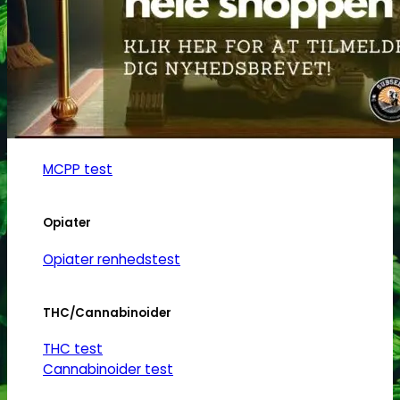
Ketamin
Ketamin renhedstest
MCPP
MCPP test
Opiater
Opiater renhedstest
THC/Cannabinoider
THC test
Cannabinoider test