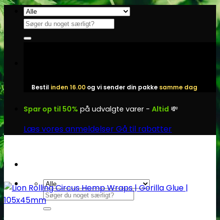
Fortsæt
til
Søg
indhold
efter:
Bestil
inden 16.00
og vi sender din pakke
samme dag
Spar op til 50%
på udvalgte varer -
Altid
💸
Læs vores anmeldelser
Gå til rabatter
Søg
efter: