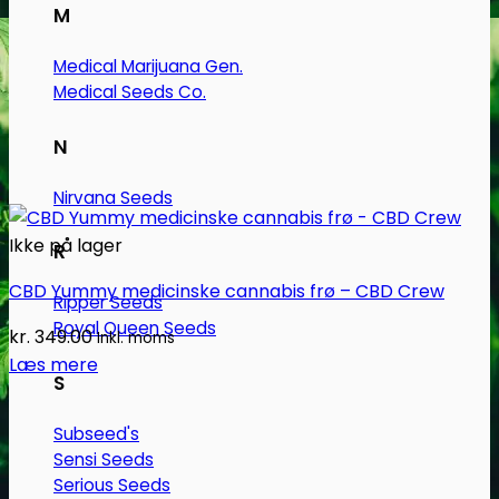
M
Medical Marijuana Gen.
Medical Seeds Co.
N
Nirvana Seeds
Ikke på lager
R
CBD Yummy medicinske cannabis frø – CBD Crew
Ripper Seeds
Royal Queen Seeds
kr.
349.00
Inkl. moms
Læs mere
S
Subseed's
Sensi Seeds
Serious Seeds