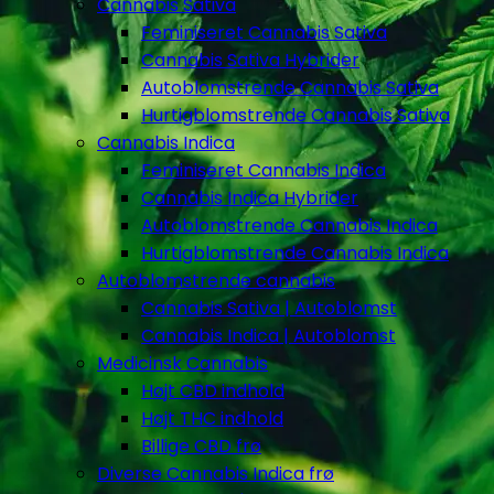
Cannabis Sativa
Feminiseret Cannabis Sativa
Cannabis Sativa Hybrider
Autoblomstrende Cannabis Sativa
Hurtigblomstrende Cannabis Sativa
Cannabis Indica
Feminiseret Cannabis Indica
Cannabis Indica Hybrider
Autoblomstrende Cannabis Indica
Hurtigblomstrende Cannabis Indica
Autoblomstrende cannabis
Cannabis Sativa | Autoblomst
Cannabis Indica | Autoblomst
Medicinsk Cannabis
Højt CBD indhold
Højt THC indhold
Billige CBD frø
Diverse Cannabis Indica frø