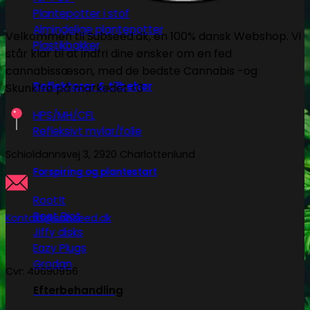
Plantepotter i stof
Almindelige plantepotter
Velkommen til Subseed.dk, en 100% dansk Webshop. Vi
Plastikbakker
står klar til at indfri dine ønsker om en fed
cannabissæson, med de bedste Cannabis -og
Reflektorer & tilbehør
Skunkfrø på markedet <3
HPS/MH/CFL
Refleksivt mylar/folie
Schioldannsvej 3, 2920 Charlottenlund
Forspiring og plantestart
Root!t
Root Riot
Kontakt@subseed.dk
Jiffy disks
Eazy Plugs
Grodan
Cvr: 40690956
Efterbehandling