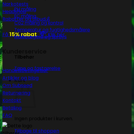
Narkotests
PH måling
Headshop
EC måling
Rabatter og tilbud💰
Co2 måling og kontrol
Temperatur og fugtighedsmålere
💸
15% rabat
Få
Klik her
Målebægere og sprays
Kunderservice
Tilbehør
Tape og fastgørelse
Handelsbetingelser
Artikler og blog
Kurv
Om Subseed
Returnering
Kontakt
Betaling
FAQ
Ingen produkter i kurven.
Tilbage til shoppen