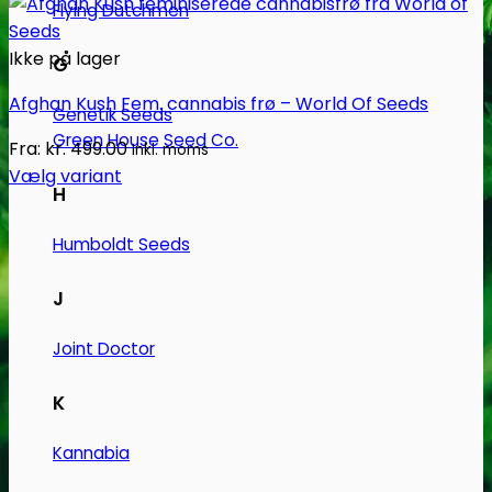
Flying Dutchmen
Ikke på lager
G
Afghan Kush Fem. cannabis frø – World Of Seeds
Genetik Seeds
Green House Seed Co.
Fra:
kr.
499.00
Inkl. moms
Vælg variant
H
Dette
vare
Humboldt Seeds
har
flere
J
varianter.
Mulighederne
Joint Doctor
kan
vælges
K
på
varesiden
Kannabia