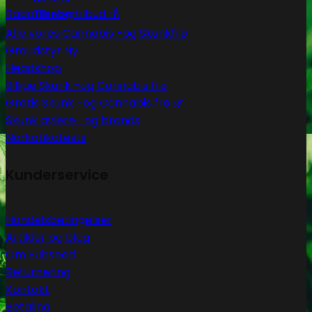
Rabatter og tilbud 💰
Tilbehør
Alle vores Cannabis -og Skunkfrø
Groudstyr
Headshop
Billige Skunk -og Cannabis frø
Gratis Skunk -og Cannabis frø 🌿
Skunk avlere- og brands
Narkotikatests
Kunderservice
Handelsbetingelser
Artikler og blog
Om Subseed
Returnering
Kontakt
Betaling