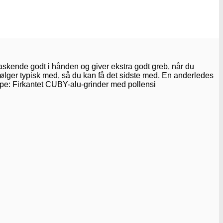
raskende godt i hånden og giver ekstra godt greb, når du
 følger typisk med, så du kan få det sidste med. En anderledes
a Type: Firkantet CUBY-alu-grinder med pollensi