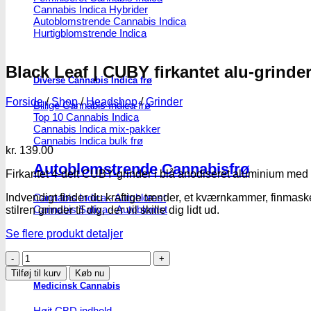
Cannabis Indica Hybrider
Autoblomstrende Cannabis Indica
Hurtigblomstrende Indica
Black Leaf | CUBY firkantet alu-grinder
Diverse Cannabis Indica frø
Forside
/
Shop
/
Headshop
/
Grinder
Billige Cannabis Indica frø
Top 10 Cannabis Indica
Cannabis Indica mix-pakker
Cannabis Indica bulk frø
kr.
139.00
Autoblomstrende Cannabisfrø
Firkantet 4-delt CUBY-grinder i blå anodiseret aluminium med
Indvendigt finder du kraftige tænder, et kværnkammer, finmaske
Cannabis Indica - Autoblomst
Cannabis Sativa - Autoblomst
stilren grinder til dig, der vil skille dig lidt ud.
Se flere produkt detaljer
Black
Leaf
Tilføj til kurv
Køb nu
|
Medicinsk Cannabis
CUBY
firkantet
Højt CBD indhold