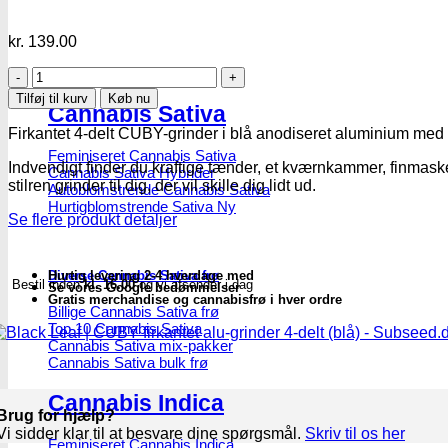
kr.
139.00
Black
Leaf
Tilføj til kurv
Køb nu
Cannabis Sativa
|
CUBY
Firkantet 4-delt CUBY-grinder i blå anodiseret aluminium med
firkantet
Feminiseret Cannabis Sativa
alu-
Indvendigt finder du kraftige tænder, et kværnkammer, finmaske
Cannabis Sativa Hybrider
grinder
stilren grinder til dig, der vil skille dig lidt ud.
Autoblomstrende Cannabis Sativa
4-
Hurtigblomstrende Sativa
delt
Se flere produkt detaljer
(blå)
-
Subseed.dk
Diverse Cannabis Sativa frø
Hurtig levering 2-4 hverdage med
Bestil inden
kl. 16.00
og vi afsender i dag
Se vores Google bedømmelser
antal
Gratis merchandise og cannabisfrø i hver ordre
Billige Cannabis Sativa frø
Top 10 Cannabis Sativa
Cannabis Sativa mix-pakker
Cannabis Sativa bulk frø
Cannabis Indica
Brug for hjælp?
Vi sidder klar til at besvare dine spørgsmål.
Skriv til os her
Feminiseret Cannabis Indica