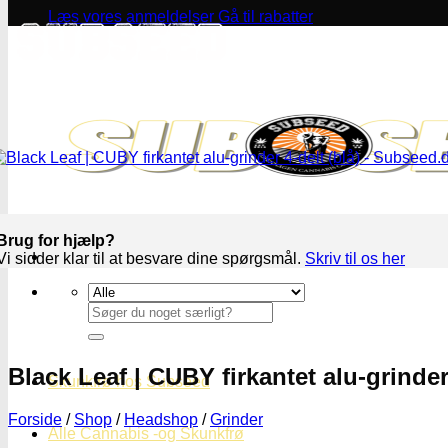
Læs vores anmeldelser
Gå til rabatter
Brug for hjælp?
Vi sidder klar til at besvare dine spørgsmål.
Skriv til os her
Søg
efter:
Black Leaf | CUBY firkantet alu-grinder
Skunkfrø hos Subseed
Forside
/
Shop
/
Headshop
/
Grinder
Alle Cannabis -og Skunkfrø