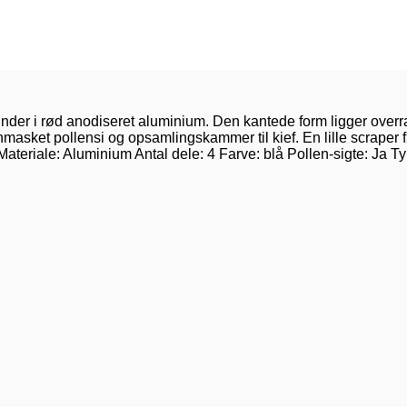
rinder i rød anodiseret aluminium. Den kantede form ligger over
inmasket pollensi og opsamlingskammer til kief. En lille scraper
oner: Materiale: Aluminium Antal dele: 4 Farve: blå Pollen-sigte: J