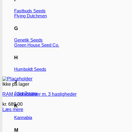
Fastbuds Seeds
Flying Dutchmen
G
Genetik Seeds
Green House Seed Co.
H
Humboldt Seeds
J
Ikke på lager
Joint Doctor
RAM | Gulvblæser m. 3 hastigheder
kr.
689.00
K
Læs mere
Kannabia
M