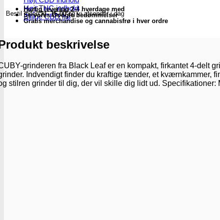
alu-
Højt THC indhold
Hurtig levering 2-4 hverdage med
Bestil inden
kl. 16.00
og vi afsender i dag
grinder
Se vores Google bedømmelser
Billige CBD frø
Gratis merchandise og cannabisfrø i hver ordre
4-
delt
(blå)
Produkt beskrivelse
-
Subseed.dk
CUBY-grinderen fra Black Leaf er en kompakt, firkantet 4-delt g
antal
grinder. Indvendigt finder du kraftige tænder, et kværnkammer, f
og stilren grinder til dig, der vil skille dig lidt ud. Specifikati