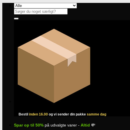
Fortsæt
til
Søg
indhold
efter:
Bestil
inden 16.00
og vi sender din pakke
samme dag
Spar op til 50%
på udvalgte varer -
Altid
💸