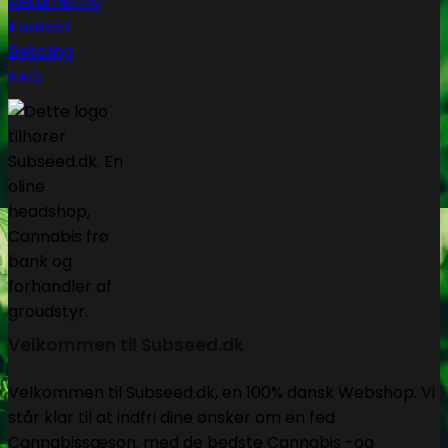
Returnering
Kontakt
Betaling
FAQ
Velkommen til Subseed.dk
Velkommen til Subseed.dk, en 100% dansk Webshop. Vi
står klar til at indfri dine ønsker om en fed
Cannabissæson, med de bedste Cannabis -og