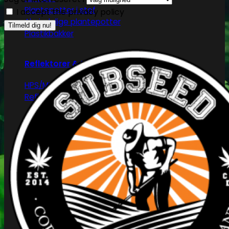
Plantepotter i stof
I accept the privacy policy
Almindelige plantepotter
Plastikbakker
Reflektorer & tilbehør
HPS/MH/CFL
Refleksivt mylar/folie
Forspiring og plantestart
Root!t
Root Riot
Jiffy disks
Eazy Plugs
Grodan
Efterbehandling