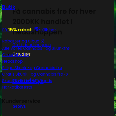
Butik
Få cannabis frø for hver
200DKK handlet i
💸
15% rabat
Få
Klik her
headshoppen
Rabatter og tilbud 💰
Gå til headshoppen
Alle vores Cannabis -og Skunkfrø
Groudstyr
Groudstyr
Headshop
Billige Skunk -og Cannabis frø
Gratis Skunk -og Cannabis frø 🌿
Groudstyr
Skunk avlere- og brands
Narkotikatests
Kunderservice
Grolys