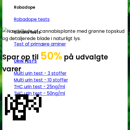
Robadope
Robadope tests
Simons tests
Test af primære aminer
50%
Spar op til
på udvalgte
URIN TESTS
varer
Multi urin test - 3 stoffer
Multi urin test - 10 stoffer
💸
THC urin test - 25ng/ml
THC urin test - 50ng/ml