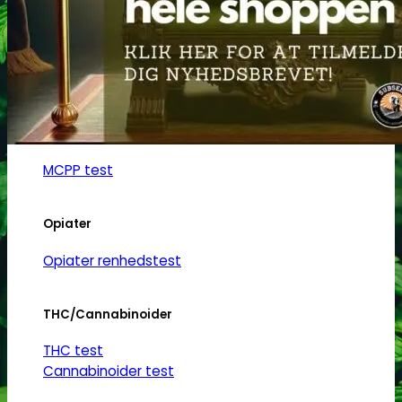
Ketamin
Ketamin renhedstest
MCPP
MCPP test
Opiater
Opiater renhedstest
THC/Cannabinoider
THC test
Cannabinoider test