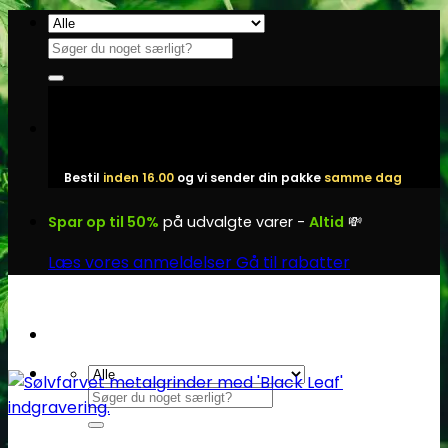
Fortsæt
til
Søg
indhold
efter:
Bestil
inden 16.00
og vi sender din pakke
samme dag
Spar op til 50%
på udvalgte varer -
Altid
💸
Læs vores anmeldelser
Gå til rabatter
Søg
efter: