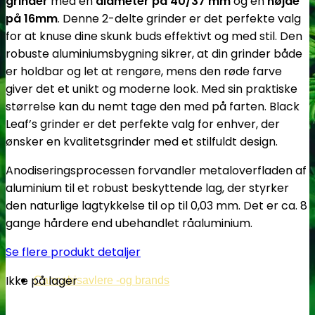
grinder
med en
diameter på 40/37 mm
og en
højde
på 16mm
. Denne 2-delte grinder er det perfekte valg
for at knuse dine skunk buds effektivt og med stil. Den
robuste aluminiumsbygning sikrer, at din grinder både
er holdbar og let at rengøre, mens den røde farve
giver det et unikt og moderne look. Med sin praktiske
størrelse kan du nemt tage den med på farten. Black
Leaf’s grinder er det perfekte valg for enhver, der
ønsker en kvalitetsgrinder med et stilfuldt design.
Anodiseringsprocessen forvandler metaloverfladen af ​​
aluminium til et robust beskyttende lag, der styrker
den naturlige lagtykkelse til op til 0,03 mm. Det er ca. 8
gange hårdere end ubehandlet råaluminium.
Se flere produkt detaljer
Ikke på lager
Cannabisavlere -og brands