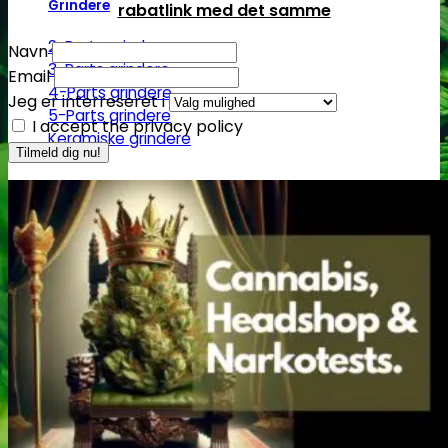
Grindere
rabatlink med det samme
2-Parts grindere
Navn
3-Parts grindere
Email
4-Parts grindere
Jeg er interreseret i
5-Parts grindere
I accept the privacy policy
Keramiske grindere
Røgelse
Røgelsespinde
Røgelseskegler
Salviebundter
Røgelsesholdere
Rengøring
Lugt- og duftfjernere
Glasrens
Børster