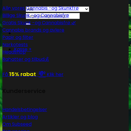
Alle vores Cannabis -og Skunkfrø
Billige Skunk -og Cannabisfrø
Søg
efter:
Gratis Skunk -og Cannabisfrø 🌿
Cannabis brands og avlere
Papir og filter
Narkotests
Kasse
+
Headshop
Rabatter og tilbud💰
💸
15% rabat
Få
Klik her
Kunderservice
Handelsbetingelser
Artikler og blog
Om Subseed