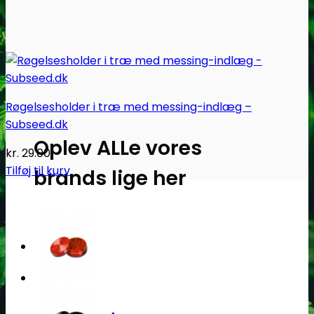
Røgelsesholder i træ med messing-indlæg –
Subseed.dk
Oplev ALLe vores
kr.
29.00
Tilføj til kurv
brands lige her
Gå til brands
Narkotests