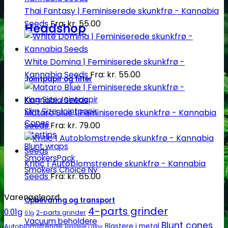
Thai Fantasy | Feminiserede skunkfrø - Kannabia
Seeds
Fra:
kr.
55.00
Headshop
White Domina | Feminiserede skunkfrø -
Kannabia Seeds
Fra:
kr.
55.00
Jointpapir og filter
King Size Jointpapir
Slim Size Jointpapir
Mataro Blue | Feminiserede skunkfrø - Kannabia
Cones
Seeds
Fra:
kr.
79.00
Filtertips
Blunt wraps
SmokersPack
Kritic | Autoblomstrende skunkfrø - Kannabia
Smokers Choice
Seeds
Fra:
kr.
65.00
Varenøgleord
Opbevaring og transport
4-parts grinder
0.01g
2-parts grinder
0.1g
Vacuum beholdere
Blunt cones
Autoblomstrende
Blastere i metal
Blastere i glas