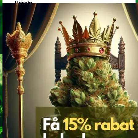
Heroin
Heroin renhedstest
Badesalte
Badesalte renhedstest
LSD
LSD renhedstest
Benzodiazepiner
Benzoer renhedstest
GHB/Hætter
GHB/Hætter renhedstest