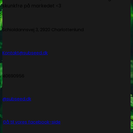
skunkfrø på markedet <3
Schioldannsvej 3, 2920 Charlottenlund
Kontakt@subseed.dk
40690956
@subseed.dk
Gå til vores facebook-side