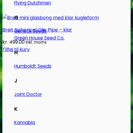
Flying Dutchmen
G
Breit Spherical Olie Pipe – klar
Genetik Seeds
Green House Seed Co.
kr.
499.00
Inkl. moms
Tilføj til kurv
H
Humboldt Seeds
J
Joint Doctor
K
Kannabia