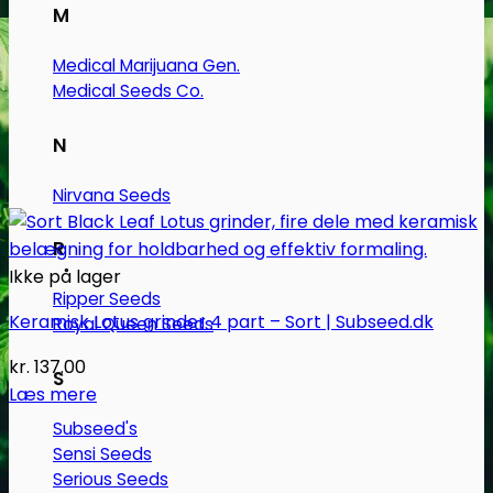
M
Medical Marijuana Gen.
Medical Seeds Co.
N
Nirvana Seeds
R
Ikke på lager
Ripper Seeds
Keramisk Lotus grinder 4 part – Sort | Subseed.dk
Royal Queen Seeds
kr.
137.00
S
Læs mere
Subseed's
Sensi Seeds
Serious Seeds