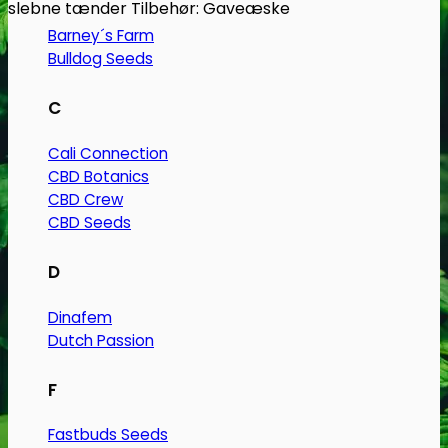
slebne tænder Tilbehør: Gaveæske
Barney´s Farm
Bulldog Seeds
C
Cali Connection
CBD Botanics
CBD Crew
CBD Seeds
D
Dinafem
Dutch Passion
F
Fastbuds Seeds