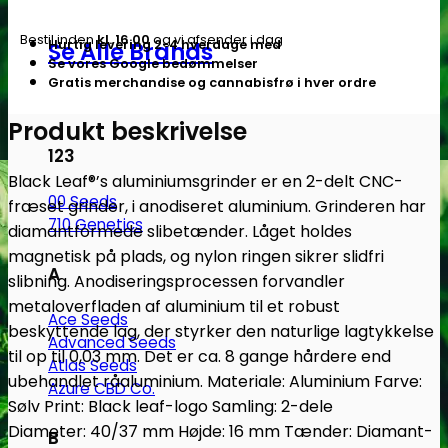
Bestil inden
kl. 16.00
og vi afsender i dag
Hurtig levering 2-4 hverdage med
Se Alle Brands
Se vores Google bedømmelser
Gratis merchandise og cannabisfrø i hver ordre
Produkt beskrivelse
123
Black Leaf®’s aluminiumsgrinder er en 2-delt CNC-
00 Seeds
fræset grinder, i anodiseret aluminium. Grinderen har
710 Genetics
diamantformede slibetænder. Låget holdes
magnetisk på plads, og nylon ringen sikrer slidfri
A
slibning. Anodiseringsprocessen forvandler
metaloverfladen af ​​aluminium til et robust
Ace Seeds
beskyttende lag, der styrker den naturlige lagtykkelse
Advanced Seeds
til op til 0,03 mm. Det er ca. 8 gange hårdere end
Atlas Seeds
ubehandlet råaluminium. Materiale: Aluminium Farve:
Azure CBD Co.
Sølv Print: Black leaf-logo Samling: 2-dele
Diameter: 40/37 mm Højde: 16 mm Tænder: Diamant-
B