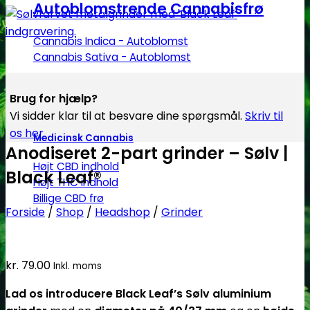
Autoblomstrende Cannabisfrø
Cannabis Indica - Autoblomst
Cannabis Sativa - Autoblomst
Brug for hjælp?
Vi sidder klar til at besvare dine spørgsmål.
Skriv til
os her
Medicinsk Cannabis
Anodiseret 2-part grinder – Sølv |
Højt CBD indhold
Black Leaf®
Højt THC indhold
Billige CBD frø
Forside
/
Shop
/
Headshop
/
Grinder
kr.
79.00
Inkl. moms
Lad os introducere Black Leaf’s Sølv aluminium