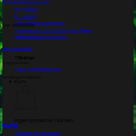
Kontakt@subseed.dk
PH måling
EC måling
Co2 måling og kontrol
Cvr: 40690956
Temperatur og fugtighedsmålere
Målebægere og sprays
@subseed.dk
Tilbehør
Fragtmetoder
Tape og fastgørelse
Betalingsmuligheder
Kurv
Ingen produkter i kurven.
Butik
Tilbage til shoppen