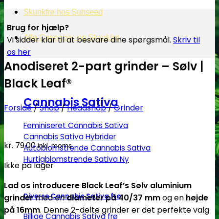
Skunkfrø hos Subseed
Brug for hjælp?
Alle Cannabis -og Skunkfrø
Vi sidder klar til at besvare dine spørgsmål.
Skriv til
os her
Anodiseret 2-part grinder – Sølv |
Black Leaf®
Cannabis Sativa
Forside
/
Shop
/
Headshop
/
Grinder
Feminiseret Cannabis Sativa
Cannabis Sativa Hybrider
kr.
79.00
Inkl. moms
Autoblomstrende Cannabis Sativa
Hurtigblomstrende Sativa
Ikke på lager
Lad os introducere Black Leaf’s Sølv aluminium
Diverse Cannabis Sativa frø
grinder
med en
diameter på 40/37 mm
og en
højde
på 16mm
. Denne 2-delte grinder er det perfekte valg
Billige Cannabis Sativa frø