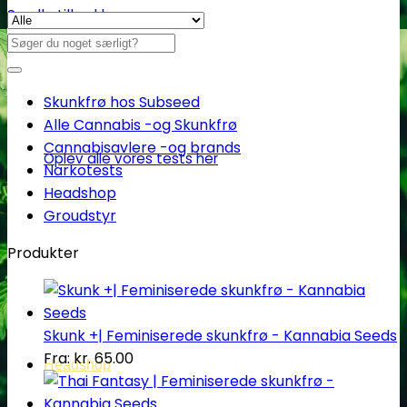
Se alle tilbud her
Søg
efter:
Skunkfrø hos Subseed
Alle Cannabis -og Skunkfrø
Cannabisavlere -og brands
Oplev alle vores tests her
Narkotests
Headshop
Groudstyr
Produkter
Skunk +| Feminiserede skunkfrø - Kannabia Seeds
Fra:
kr.
65.00
Headshop