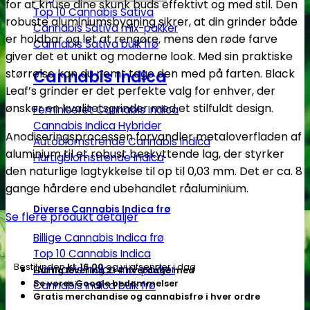
for at knuse dine skunk buds effektivt og med stil. Den
Top 10 Cannabis Sativa
robuste aluminiumsbygning sikrer, at din grinder både
Cannabis Sativa mix-pakker
er holdbar og let at rengøre, mens den røde farve
Cannabis Sativa bulk frø
giver det et unikt og moderne look. Med sin praktiske
Cannabis Indica
størrelse kan du nemt tage den med på farten. Black
Leaf’s grinder er det perfekte valg for enhver, der
ønsker en kvalitetsgrinder med et stilfuldt design.
Feminiseret Cannabis Indica
Cannabis Indica Hybrider
Anodiseringsprocessen forvandler metaloverfladen af ​​
Autoblomstrende Cannabis Indica
aluminium til et robust beskyttende lag, der styrker
Hurtigblomstrende Indica
den naturlige lagtykkelse til op til 0,03 mm. Det er ca. 8
gange hårdere end ubehandlet råaluminium.
Diverse Cannabis Indica frø
Se flere produkt detaljer
Billige Cannabis Indica frø
Top 10 Cannabis Indica
Bestil inden
kl. 16.00
og vi afsender i dag
Cannabis Indica mix-pakker
Hurtig levering 2-4 hverdage med
Se vores Google bedømmelser
Cannabis Indica bulk frø
Gratis merchandise og cannabisfrø i hver ordre