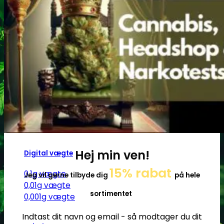
Ø17
Ø20
SG14
Sniff & Snus
Master blastere
Snuff Box
Snifferør
Sniffesæt
Pulverbeholdere
Pulverknusere
Hej min ven!
Digital vægte
15% rabat
0,1g vægte
Jeg vil gerne tilbyde dig
på hele
0,01g vægte
sortimentet
0,001g vægte
Indtast dit navn og email - så modtager du dit