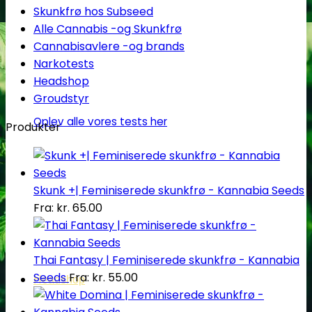
Skunkfrø hos Subseed
Alle Cannabis -og Skunkfrø
Cannabisavlere -og brands
Narkotests
Headshop
Groudstyr
Oplev alle vores tests her
Produkter
Skunk +| Feminiserede skunkfrø - Kannabia Seeds
Fra:
kr.
65.00
Thai Fantasy | Feminiserede skunkfrø - Kannabia
Seeds
Fra:
kr.
55.00
Headshop