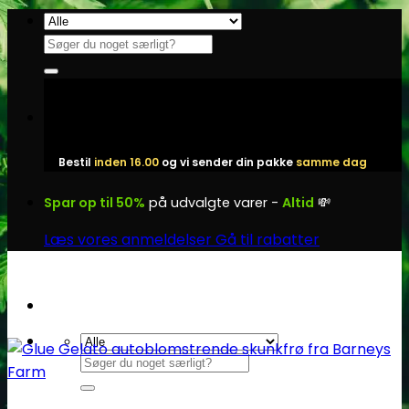
Fortsæt
til
Søg
indhold
efter:
Bestil
inden 16.00
og vi sender din pakke
samme dag
Spar op til 50%
på udvalgte varer -
Altid
💸
Læs vores anmeldelser
Gå til rabatter
Søg
efter: