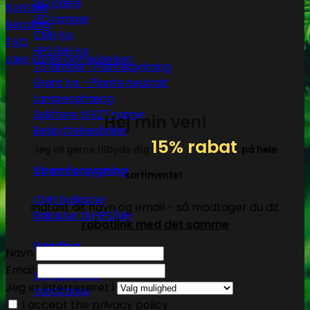
LED pære
Kontakt
LED lamper
Betaling
CMH lys
FAQ
HPS/MH lys
Læs vores anmeldelser
T5 lamper | Plantedyrkning
Grønt lys - Plante neutralt
Lampeophæng
Splittere til E27 pærer
Hej min ven!
Beskyttelsesbriller
15% rabat
Jeg vil gerne tilbyde dig
på hele
Strømforsygning
sortimentet
CMH ballaster
Indtast dit navn og email - så modtager du dit
Ballaster til HPS/MH
rabatlink med det samme
Vanding
Navn
Email
Vandpumper
Jeg er interreseret i
Vandtanke
I accept the privacy policy