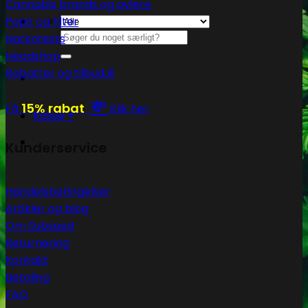
Cannabis brands og avlere
Papir og filter
Søg
Narkotests
efter:
Headshop
Rabatter og tilbud💰
💸
15% rabat
Få
Klik her
Kasse
+
Kunderservice
Handelsbetingelser
Artikler og blog
Om Subseed
Returnering
Kontakt
Betaling
FAQ