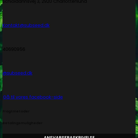
Schioldannsvej 3, 2920 Charlottenlund
Kontakt@subseed.dk
40690956
@subseed.dk
Gå til vores facebook-side
Fragtmetoder
Betalingsmuligheder
ANSVARSFRASKRIVELSE