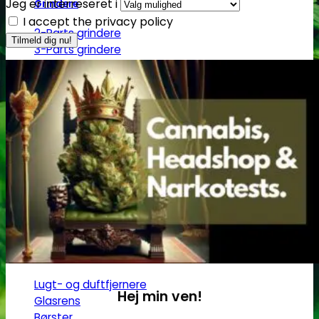
Jeg er interreseret i
Grindere
I accept the privacy policy
2-Parts grindere
3-Parts grindere
4-Parts grindere
5-Parts grindere
Keramiske grindere
Røgelse
Røgelsespinde
Røgelseskegler
Salviebundter
Røgelsesholdere
Rengøring
Lugt- og duftfjernere
Hej min ven!
Glasrens
Børster