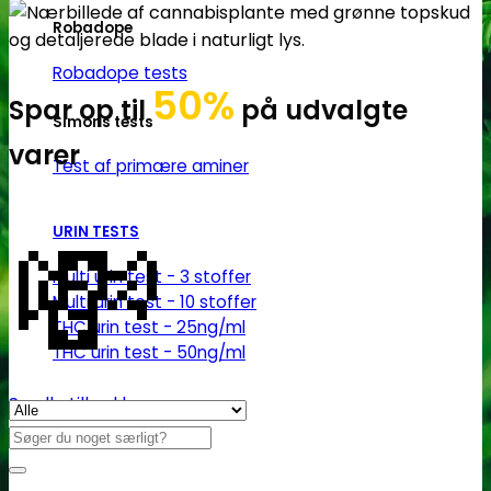
Robadope
Robadope tests
50%
Spar op til
på udvalgte
Simons tests
varer
Test af primære aminer
💸
URIN TESTS
Multi urin test - 3 stoffer
Multi urin test - 10 stoffer
THC urin test - 25ng/ml
THC urin test - 50ng/ml
Se alle tilbud her
Søg
efter: