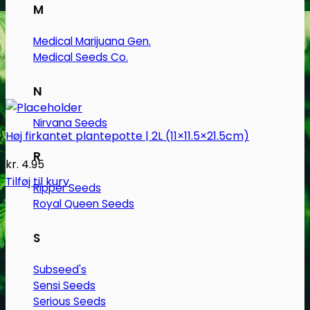
M
Medical Marijuana Gen.
Medical Seeds Co.
N
Nirvana Seeds
Høj firkantet plantepotte | 2L (11×11.5×21.5cm)
R
kr.
4.95
Tilføj til kurv
Ripper Seeds
Royal Queen Seeds
S
Subseed's
Sensi Seeds
Serious Seeds