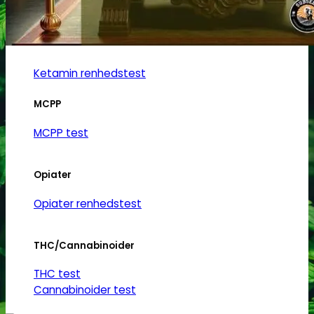
Ketamin
Ketamin renhedstest
MCPP
MCPP test
Opiater
Opiater renhedstest
THC/Cannabinoider
THC test
Cannabinoider test