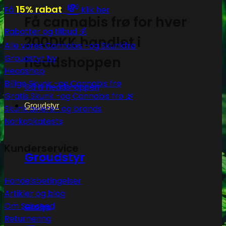
💸
15% rabat
Få
Klik her
Få cannabis frø for hver
Rabatter og tilbud 💰
200DKK handlet i
Alle vores Cannabis -og Skunkfrø
Groudstyr
headshoppen
Headshop
Billige Skunk -og Cannabis frø
Gå til headshoppen
Gratis Skunk -og Cannabis frø 🌿
Groudstyr
Skunk avlere- og brands
Narkotikatests
Kunderservice
Groudstyr
Handelsbetingelser
Artikler og blog
Om Subseed
Grolys
Returnering