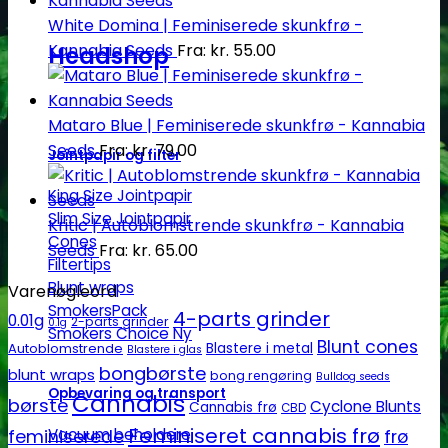
White Domina | Feminiserede skunkfrø -
Kannabia Seeds
Fra:
kr.
55.00
Headshop
Mataro Blue | Feminiserede skunkfrø - Kannabia
Seeds
Fra:
kr.
79.00
Jointpapir og filter
King Size Jointpapir
Slim Size Jointpapir
Kritic | Autoblomstrende skunkfrø - Kannabia
Cones
Seeds
Fra:
kr.
65.00
Filtertips
Blunt wraps
Varenøgleord
SmokersPack
4-parts grinder
0.01g
2-parts grinder
0.1g
Smokers Choice
Blunt cones
Autoblomstrende
Blastere i metal
Blastere i glas
bongbørste
blunt wraps
bong rengøring
Bulldog seeds
Opbevaring og transport
Cannabis
børste
Cyclone Blunts
Cannabis frø
CBD
Feminiseret cannabis frø
Vacuum beholdere
feminiserede
frø