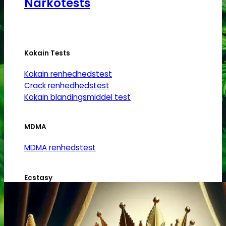
Narkotests
Kokain Tests
Kokain renhedhedstest
Crack renhedhedstest
Kokain blandingsmiddel test
MDMA
MDMA renhedstest
Ecstasy
Ecstasy renhedstest