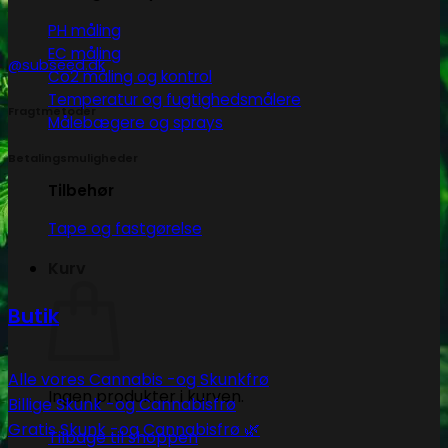
PH måling
EC måling
@subseed.dk
Co2 måling og kontrol
Temperatur og fugtighedsmålere
Fragtmetoder
Målebægere og sprays
Betalingsmuligheder
Tilbehør
Tape og fastgørelse
Kurv
Butik
Alle vores Cannabis -og Skunkfrø
Ingen produkter i kurven.
Billige Skunk -og Cannabisfrø
Gratis Skunk -og Cannabisfrø 🌿
Tilbage til shoppen