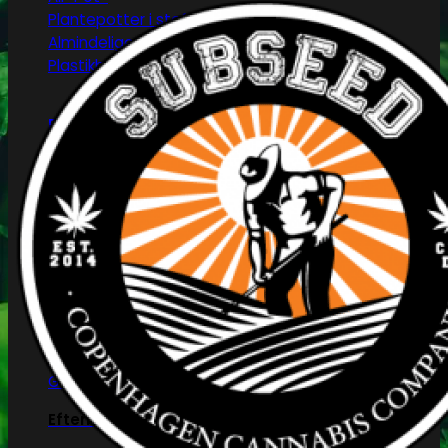
Plantepotter i stof
Almindelige plantepotter
Plastikbakker
Reflektorer & tilbehør
HPS/MH/CFL
Refleksivt mylar/folie
Forspiring og plantestart
Root!t
Root Riot
Jiffy disks
Eazy Plugs
Grodan
Efterbehandling