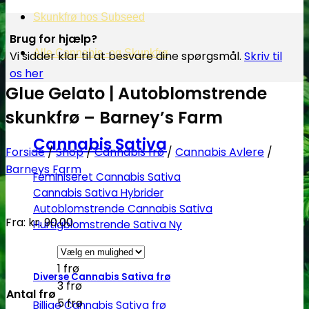
Skunkfrø hos Subseed
Brug for hjælp?
Alle Cannabis -og Skunkfrø
Vi sidder klar til at besvare dine spørgsmål.
Skriv til
os her
Glue Gelato | Autoblomstrende
skunkfrø – Barney’s Farm
Cannabis Sativa
Forside
/
Shop
/
Cannabis frø
/
Cannabis Avlere
/
Barneys Farm
Feminiseret Cannabis Sativa
Cannabis Sativa Hybrider
Autoblomstrende Cannabis Sativa
Fra:
kr.
90.00
Hurtigblomstrende Sativa
1 frø
Diverse Cannabis Sativa frø
3 frø
Antal frø
5 frø
Billige Cannabis Sativa frø