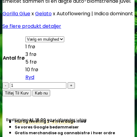
smeltet sammen til en ægte auto-blomstrende juvel.
Gorilla Glue
x
Gelato
x Autoflowering | Indica dominant
Se flere produkt detaljer
1 frø
3 frø
Antal frø
5 frø
10 frø
Ryd
Glue
Gelato
Tilføj Til Kurv
Køb nu
|
Autoblomstrende
skunkfrø
Bestil inden
kl. 16.00
og vi afsender i dag
Hurtig levering 2-4 hverdage med
Cannabisavlere -og brands
-
Se vores Google bedømmelser
Barney's
Gratis merchandise og cannabisfrø i hver ordre