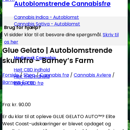
Autoblomstrende Cannabisfrø
Cannabis Indica - Autoblomst
Cannabis Sativa - Autoblomst
Brug for hjælp?
Vi sidder klar til at besvare dine spørgsmål.
Skriv til
os her
Glue Gelato | Autoblomstrende
Medicinsk Cannabis
skunkfrø – Barney’s Farm
Højt CBD indhold
Forside
/
Shop
/
Cannabis frø
/
Cannabis Avlere
/
Højt THC indhold
Barneys Farm
Billige CBD frø
Fra:
kr.
90.00
Er du klar til at opleve GLUE GELATO AUTO™? Elite
West Coast-udskæringer er blevet opdaget og