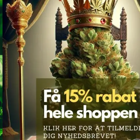
Heroin
Heroin renhedstest
Badesalte
Badesalte renhedstest
LSD
LSD renhedstest
Benzodiazepiner
Benzoer renhedstest
GHB/Hætter
GHB/Hætter renhedstest