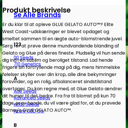
Farm
antal
Produkt beskrivelse
Se Alle Brands
Er du klar til at opleve GLUE GELATO AUTO™? Elite
West Coast-udskæringer er blevet opdaget og
smeltet sammen til en ægte auto-blomstrende juvel.
123
Sørg for at prøve denne mundvandende blanding af
Gelato og Glue på deres fineste. Pludselig vil hun sende
00 Seeds
dig ind i en sublim og beroliget tilstand. Lad hende
710 Genetics
frigøre sin fortryllende magi på dig, mens himmelske
følelser skyller over din krop, alle dine bekymringer
A
forsvinder, og en rolig, afbalanceret sindstilstand
overtager. Du kan regne med, at Glue Gelato ændrer
Ace Seeds
dit humør til det bedre. Fra frø til blomst på kun 70
Advanced Seeds
dage, prøv hende, du vil være glad for, at du prøvede
Atlas Seeds
Barney's GLUE GELATO AUTO™.
Azure CBD Co.
B