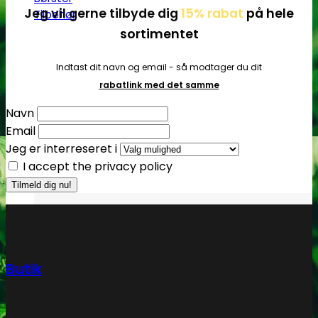
Jeg vil gerne tilbyde dig
15% rabat
på hele
Tilbehør
sortimentet
Indtast dit navn og email - så modtager du dit
rabatlink med det samme
Navn
Email
Jeg er interreseret i
I accept the privacy policy
Butik