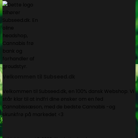
Velkommen til Subseed.dk
Velkommen til Subseed.dk, en 100% dansk Webshop. Vi
står klar til at indfri dine ønsker om en fed
Cannabissæson, med de bedste Cannabis -og
skunkfrø på markedet <3