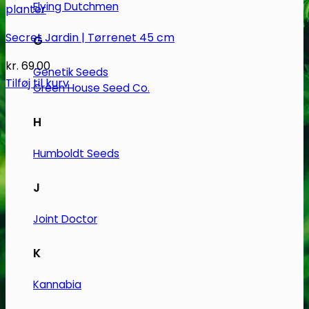
Flying Dutchmen
Secret Jardin | Tørrenet 45 cm
G
kr.
69.00
Genetik Seeds
Tilføj til kurv
Green House Seed Co.
H
Humboldt Seeds
J
Joint Doctor
K
Kannabia