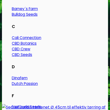
Barney´s Farm
Bulldog Seeds
C
Cali Connection
CBD Botanics
CBD Crew
CBD Seeds
D
Dinafem
Dutch Passion
F
Fastbuds Seeds