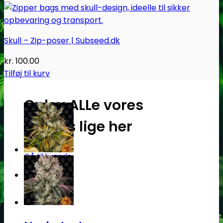
Skull – Zip-poser | Subseed.dk
kr.
100.00
Tilføj til kurv
Oplev ALLe vores
brands lige her
Gå til brands
Narkotests