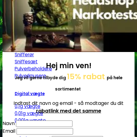
Ø17
Ø20
SG14
Sniff & Snus
Master blastere
Snuff Box
Snifferør
Sniffesæt
Hej min ven!
Pulverbeholdere
15% rabat
Pulverknusere
Jeg vil gerne tilbyde dig
på hele
sortimentet
Digital vægte
Indtast dit navn og email - så modtager du dit
0,1g vægte
rabatlink med det samme
0,01g vægte
0,001g vægte
Navn
Email