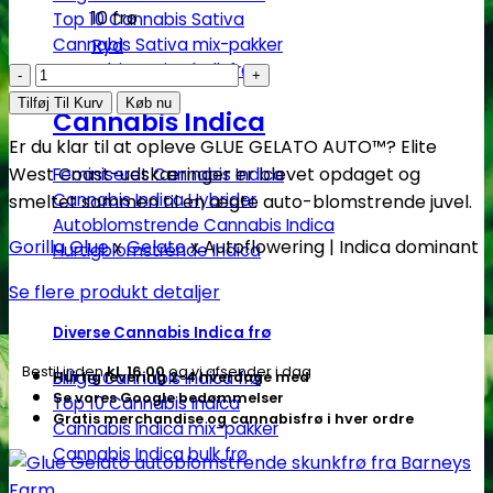
10 frø
Top 10 Cannabis Sativa
Cannabis Sativa mix-pakker
Ryd
Cannabis Sativa bulk frø
Glue
Gelato
Tilføj Til Kurv
Køb nu
Cannabis Indica
|
Er du klar til at opleve GLUE GELATO AUTO™? Elite
Autoblomstrende
West Coast-udskæringer er blevet opdaget og
Feminiseret Cannabis Indica
skunkfrø
Cannabis Indica Hybrider
smeltet sammen til en ægte auto-blomstrende juvel.
-
Autoblomstrende Cannabis Indica
Barney's
Gorilla Glue
x
Gelato
x Autoflowering | Indica dominant
Hurtigblomstrende Indica
Farm
Se flere produkt detaljer
antal
Diverse Cannabis Indica frø
Bestil inden
kl. 16.00
og vi afsender i dag
Billige Cannabis Indica frø
Hurtig levering 2-4 hverdage med
Se vores Google bedømmelser
Top 10 Cannabis Indica
Gratis merchandise og cannabisfrø i hver ordre
Cannabis Indica mix-pakker
Cannabis Indica bulk frø