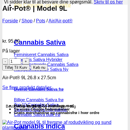
Vi sidder klar til at besvare dine spørgsmål.
Skriv til os her
Alle Cannabis -og Skunkfrø
Air-Pot® | Model 9L
Forside
/
Shop
/
Pots
/
Air/Air-pot®
kr.
95.00
Cannabis Sativa
På lager
Feminiseret Cannabis Sativa
Cannabis Sativa Hybrider
Air-
Autoblomstrende Cannabis Sativa
Pot®
Tilføj Til Kurv
Køb nu
Hurtigblomstrende Sativa
|
Model
Air-Pot® 9L 26.8 x 27.5cm
9L
antal
Se flere produkt detaljer
Diverse Cannabis Sativa frø
Billige Cannabis Sativa frø
Top 10 Cannabis Sativa
Hurtig levering 2-4 hverdage med
Bestil inden
kl. 16.00
og vi afsender i dag
Cannabis Sativa mix-pakker
Se vores Google bedømmelser
Gratis merchandise og cannabisfrø i hver ordre
Cannabis Sativa bulk frø
Cannabis Indica