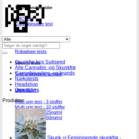
💸
THC/Cannabinoider
THC test
Cannabinoider test
Se alle tilbud her
Robadope
Søg
efter:
Robadope tests
Skunkfrø hos Subseed
Simons tests
Alle Cannabis -og Skunkfrø
Cannabisavlere -og brands
Test af primære aminer
Narkotests
Headshop
Groudstyr
URIN TESTS
Produkter
Multi urin test - 3 stoffer
Multi urin test - 10 stoffer
THC urin test - 25ng/ml
THC urin test - 50ng/ml
Skunk +| Feminiserede skunkfrø -