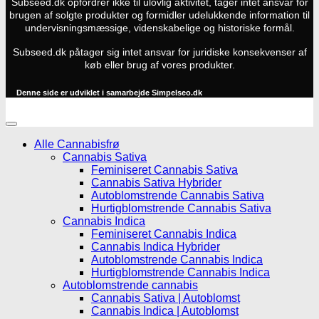
Subseed.dk opfordrer ikke til ulovlig aktivitet, tager intet ansvar for
brugen af solgte produkter og formidler udelukkende information til
undervisningsmæssige, videnskabelige og historiske formål.
Subseed.dk påtager sig intet ansvar for juridiske konsekvenser af
køb eller brug af vores produkter.
Denne side er udviklet i samarbejde
Simpelseo.dk
Alle Cannabisfrø
Cannabis Sativa
Feminiseret Cannabis Sativa
Cannabis Sativa Hybrider
Autoblomstrende Cannabis Sativa
Hurtigblomstrende Cannabis Sativa
Cannabis Indica
Feminiseret Cannabis Indica
Cannabis Indica Hybrider
Autoblomstrende Cannabis Indica
Hurtigblomstrende Cannabis Indica
Autoblomstrende cannabis
Cannabis Sativa | Autoblomst
Cannabis Indica | Autoblomst