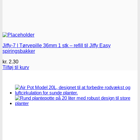
Jiffy-7 | Tørvepille 36mm 1 stk – refill til Jiffy Easy
spiringsbakker
kr.
2.30
Tilføj til kurv