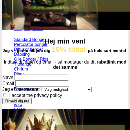
Skulekasser / Stashbox
Zip-poser
NO SMELL | Zip-poser
Jointbox
Bonger og piber
Standard Bonger
Hej min ven!
Percolator bonger
15% rabat
Diffusor bonger
Jeg vil gerne tilbyde dig
på hele sortimentet
Dabbing
Olie Bonger / Rigs
Indtast dit navn og email - så modtager du dit
rabatlink med
Tjubanger
det samme
Chillum
Piber
Navn
Email
Jeg er interreseret i
Bonghoveder
I accept the privacy policy
Ø17
Ø20
SG14
Sniff & Snus