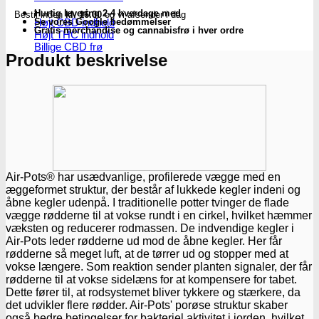
antal
Hurtig levering 2-4 hverdage med
Bestil inden
kl. 16.00
og vi afsender i dag
Højt CBD indhold
Se vores Google bedømmelser
Gratis merchandise og cannabisfrø i hver ordre
Højt THC indhold
Billige CBD frø
Produkt beskrivelse
Air-Pots® har usædvanlige, profilerede vægge med en
æggeformet struktur, der består af lukkede kegler indeni og
åbne kegler udenpå. I traditionelle potter tvinger de flade
vægge rødderne til at vokse rundt i en cirkel, hvilket hæmmer
væksten og reducerer rodmassen. De indvendige kegler i
Air-Pots leder rødderne ud mod de åbne kegler. Her får
rødderne så meget luft, at de tørrer ud og stopper med at
vokse længere. Som reaktion sender planten signaler, der får
rødderne til at vokse sidelæns for at kompensere for tabet.
Dette fører til, at rodsystemet bliver tykkere og stærkere, da
det udvikler flere rødder. Air-Pots' porøse struktur skaber
også bedre betingelser for bakteriel aktivitet i jorden, hvilket