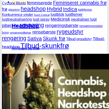
Headshop
Feminiseret cannabis frø
feminiserede
Cyclone Blunts
headshop
Hybrid
Indica
frø
glasrens
kalkfjerner
lugtblok
lugtfjerner
Konkurrence vinder
Kush Conical
Medicinsk
lugtneutralisering
lugt spray
neutraliser lugt
rengøring
Headshop
piberens
rengøringsbørste
rengøringsmiddel
rygeudstyr
rensebørste
bong
rengøringstilbehør
rengøring
Sativa
Skunk frø
Tilbud-
Tilbud-groudstyr
Tilbud-skunkfrø
headshop
Jointpapir og filter
King Size Jointpapir
Slim Size Jointpapir
Cones
Filtertips
Blunt wraps
SmokersPack
Smokers Choice
Opbevaring og transport
Vacuum beholdere
Jointrør