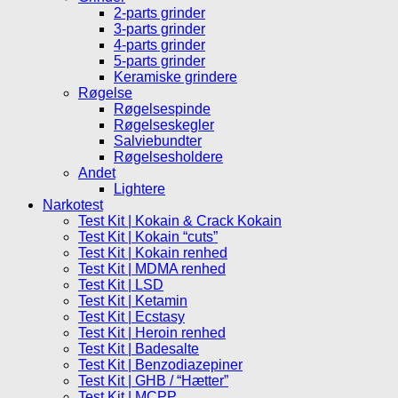
2-parts grinder
3-parts grinder
4-parts grinder
5-parts grinder
Keramiske grindere
Røgelse
Røgelsespinde
Røgelseskegler
Salviebundter
Røgelsesholdere
Andet
Lightere
Narkotest
Test Kit | Kokain & Crack Kokain
Test Kit | Kokain “cuts”
Test Kit | Kokain renhed
Test Kit | MDMA renhed
Test Kit | LSD
Test Kit | Ketamin
Test Kit | Ecstasy
Test Kit | Heroin renhed
Test Kit | Badesalte
Test Kit | Benzodiazepiner
Test Kit | GHB / “Hætter”
Test Kit | MCPP