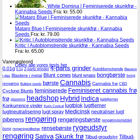
White Domina | Feminiserede skunkfrø -
Kannabia Seeds
Fra:
kr.
55.00
Mataro Blue | Feminiserede skunkfrø - Kannabia
Seeds
Fra:
kr.
79.00
Kritic | Autoblomstrende skunkfrø - Kannabia Seeds
Fra:
kr.
65.00
Varenøgleord
Oplev alle vores tests her
4-parts grinder
0.01g
Autoblomstrende
2-parts grinder
0.1g
Blastere
Blunt cones
bongbørste
blunt wraps
Blastere i metal
bong
i glas
Cannabis
børste
Cannabis frø
rengøring
CBD
Bulldog seeds
Feminiseret cannabis frø
feminiserede
Cyclone Blunts
headshop
Hybrid
Indica
frø
glasrens
kalkfjerner
lugtblok
lugtfjerner
Konkurrence vinder
Kush Conical
Medicinsk
lugtneutralisering
lugt spray
neutraliser lugt
rengøring
piberens
rengøringsbørste
rengøringsmiddel
rygeudstyr
rensebørste
bong
rengøringstilbehør
rengøring
Sativa
Skunk frø
Tilbud-
Tilbud-groudstyr