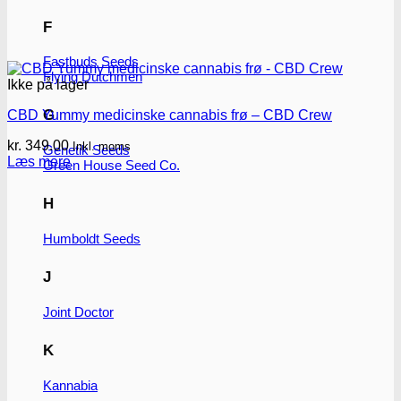
F
Fastbuds Seeds
Flying Dutchmen
Ikke på lager
G
CBD Yummy medicinske cannabis frø – CBD Crew
kr.
349.00
Inkl. moms
Genetik Seeds
Læs mere
Green House Seed Co.
H
Humboldt Seeds
J
Joint Doctor
K
Kannabia