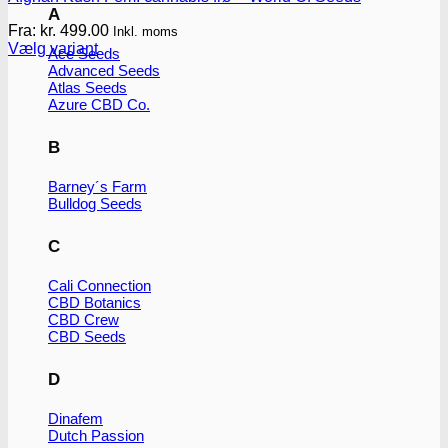
A
Fra:
kr.
499.00
Inkl. moms
Vælg variant
Ace Seeds
Dette
Advanced Seeds
vare
Atlas Seeds
har
Azure CBD Co.
flere
varianter.
B
Mulighederne
kan
Barney´s Farm
vælges
Bulldog Seeds
på
varesiden
C
Cali Connection
CBD Botanics
CBD Crew
CBD Seeds
D
Dinafem
Dutch Passion