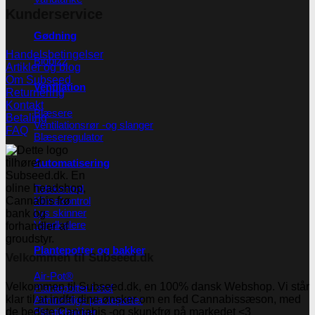
Kunderservice
Gødning
Handelsbetingelser
Biobizz
Artikler og blog
Om Subseed
Ventilation
Returnering
Kontakt
Blæsere
Betaling
Ventilationsrør -og slanger
FAQ
Blæseregulator
Automatisering
Tidskontrol
Klimakontrol
Lys skinner
Vandkølere
Plantepotter og bakker
Velkommen til Subseed.dk
Air-Pot®
Velkommen til Subseed.dk, en 100% dansk Webshop. Vi står
Plantepotter i stof
klar til at indfri dine ønsker om en fed Cannabissæson, med
Almindelige plantepotter
Plastikbakker
de bedste Cannabis -og skunkfrø på markedet <3