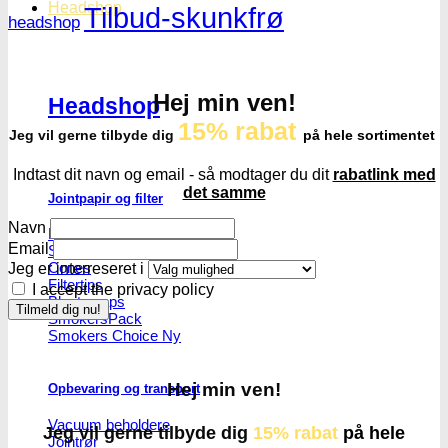
Headshop
Tilbud-skunkfrø
headshop
Hej min ven!
Headshop
15% rabat
Jeg vil gerne tilbyde dig
på hele sortimentet
Indtast dit navn og email - så modtager du dit
rabatlink med
det samme
Jointpapir og filter
Navn
King Size Jointpapir
Email
Slim Size Jointpapir
Cones
Jeg er interreseret i
Filtertips
I accept the privacy policy
Blunt wraps
SmokersPack
Smokers Choice
Hej min ven!
Opbevaring og transport
Vacuum beholdere
Jeg vil gerne tilbyde dig
15% rabat
på hele
Jointrør