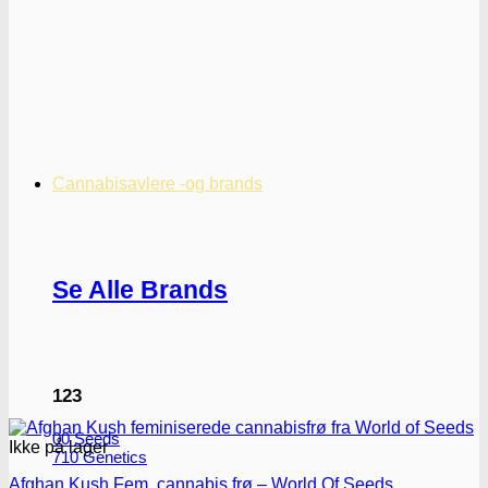
Cannabisavlere -og brands
Se Alle Brands
123
00 Seeds
Ikke på lager
710 Genetics
Afghan Kush Fem. cannabis frø – World Of Seeds