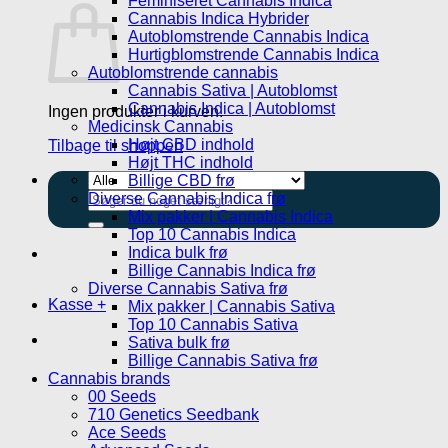
Feminiseret Cannabis Indica
Cannabis Indica Hybrider
Autoblomstrende Cannabis Indica
Hurtigblomstrende Cannabis Indica
Autoblomstrende cannabis
Cannabis Sativa | Autoblomst
Cannabis Indica | Autoblomst
Ingen produkter i kurven.
Medicinsk Cannabis
Højt CBD indhold
Tilbage til shoppen
Højt THC indhold
Billige CBD frø
Søg
Diverse Cannabis Indica frø
efter:
Mix pakker | Cannabis Indica
Top 10 Cannabis Indica
Indica bulk frø
Billige Cannabis Indica frø
Diverse Cannabis Sativa frø
Kasse
+
Mix pakker | Cannabis Sativa
Top 10 Cannabis Sativa
Sativa bulk frø
Billige Cannabis Sativa frø
Cannabis brands
00 Seeds
710 Genetics Seedbank
Ace Seeds