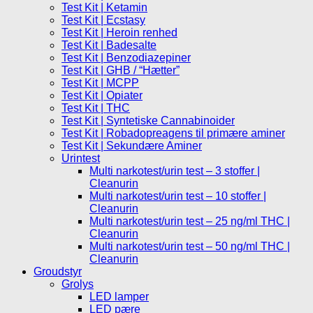
Test Kit | Ketamin
Test Kit | Ecstasy
Test Kit | Heroin renhed
Test Kit | Badesalte
Test Kit | Benzodiazepiner
Test Kit | GHB / “Hætter”
Test Kit | MCPP
Test Kit | Opiater
Test Kit | THC
Test Kit | Syntetiske Cannabinoider
Test Kit | Robadopreagens til primære aminer
Test Kit | Sekundære Aminer
Urintest
Multi narkotest/urin test – 3 stoffer |
Cleanurin
Multi narkotest/urin test – 10 stoffer |
Cleanurin
Multi narkotest/urin test – 25 ng/ml THC |
Cleanurin
Multi narkotest/urin test – 50 ng/ml THC |
Cleanurin
Groudstyr
Grolys
LED lamper
LED pære