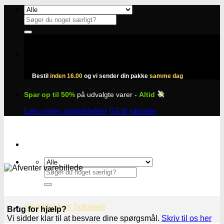
Fortsæt
til
Søg
indhold
efter:
Bestil
inden 16.00
og vi sender din pakke
samme dag
Spar op til 50%
på udvalgte varer -
Altid
Læs vores anmeldelser
Gå til rabatter
Søg
efter:
Skunkfrø hos Subseed
Brug for hjælp?
Vi sidder klar til at besvare dine spørgsmål.
Skriv til os her