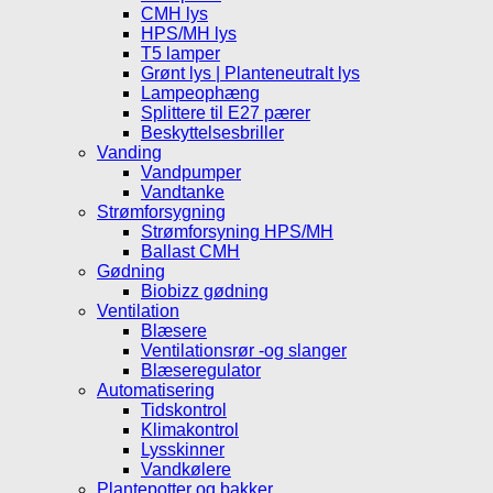
CMH lys
HPS/MH lys
T5 lamper
Grønt lys | Planteneutralt lys
Lampeophæng
Splittere til E27 pærer
Beskyttelsesbriller
Vanding
Vandpumper
Vandtanke
Strømforsygning
Strømforsyning HPS/MH
Ballast CMH
Gødning
Biobizz gødning
Ventilation
Blæsere
Ventilationsrør -og slanger
Blæseregulator
Automatisering
Tidskontrol
Klimakontrol
Lysskinner
Vandkølere
Plantepotter og bakker