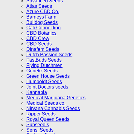
Advanced Seeds
Atlas Seeds
Azure CBD Co.
Barneys Farm
Bulldog Seeds
Cali Connection
CBD Botanics
CBD Crew
CBD Seeds
Dinafem Seeds
Dutch Passion Seeds
FastBuds Seeds
Flying Dutchmen
Genetik Seeds
Green House Seeds
Humboldt Seeds
Joint Doctors seeds
Kannabia
Medical Marijuana Genetics
Medical Seeds co.
Nirvana Cannabis Seeds
Ripper Seeds
Royal Queen Seeds
Subseed’s
Sensi Seeds