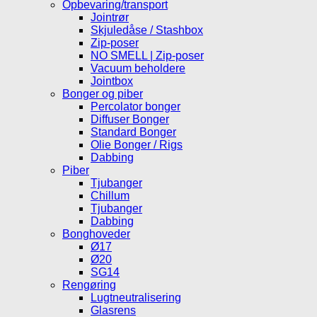
Opbevaring/transport
Jointrør
Skjuledåse / Stashbox
Zip-poser
NO SMELL | Zip-poser
Vacuum beholdere
Jointbox
Bonger og piber
Percolator bonger
Diffuser Bonger
Standard Bonger
Olie Bonger / Rigs
Dabbing
Piber
Tjubanger
Chillum
Tjubanger
Dabbing
Bonghoveder
Ø17
Ø20
SG14
Rengøring
Lugtneutralisering
Glasrens