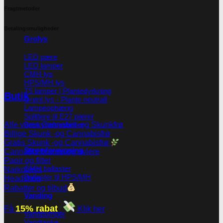
Fragtmetoder
Betalingsmuligheder
Grolys
LED pære
LED lamper
CMH lys
HPS/MH lys
T5 lamper | Plantedyrkning
Butik
Grønt lys - Plante neutralt
Lampeophæng
Splittere til E27 pærer
Beskyttelsesbriller
Alle vores Cannabis -og Skunkfrø
Billige Skunk -og Cannabisfrø
Gratis Skunk -og Cannabisfrø
Strømforsygning
Cannabis brands og avlere
Papir og filter
CMH ballaster
Narkotests
Ballaster til HPS/MH
Headshop
Rabatter og tilbud
Vanding
15% rabat
Få
Klik her
Vandpumper
Vandtanke