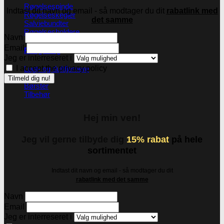
Røgelsespinde
Indtast dit navn og email - så modtager du dit
rabatlink med
Røgelseskegler
det samme
Salviebundter
Røgelsesholdere
Navn
Email
Rengøring
Jeg er interreseret i
I accept the privacy policy
Lugt- og duftfjernere
Glasrens
Børster
Tilbehør
Hej min ven!
Jeg vil gerne tilbyde dig
15% rabat
på hele
sortimentet
Indtast dit navn og email - så modtager du dit
rabatlink med det samme
Navn
Email
Jeg er interreseret i