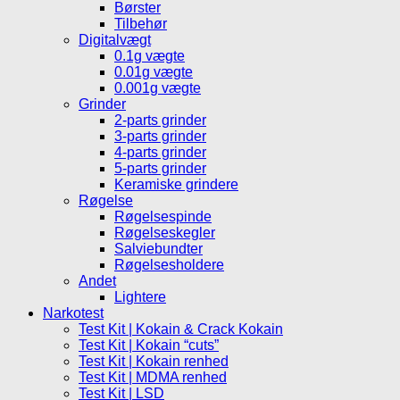
Børster
Tilbehør
Digitalvægt
0.1g vægte
0.01g vægte
0.001g vægte
Grinder
2-parts grinder
3-parts grinder
4-parts grinder
5-parts grinder
Keramiske grindere
Røgelse
Røgelsespinde
Røgelseskegler
Salviebundter
Røgelsesholdere
Andet
Lightere
Narkotest
Test Kit | Kokain & Crack Kokain
Test Kit | Kokain “cuts”
Test Kit | Kokain renhed
Test Kit | MDMA renhed
Test Kit | LSD