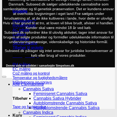
Danmark. Subseed.dk sælger udelukkende cannabisfrø som
samlerobjekter og til genetisk præservation. Det er kundens ansvar
Grotelte
at overholde lovgivningen i eget land.
Frø sælges under
forudsætning af, at de ikke kultiveres i lande, hvor dette er ulovligt.
Herbgarden™
Hvis vi har grund til at tro, at loven vil blive brudt, afviser vi handlen.
RoyalRoom®
Kunder skal være mindst 18 år ved køb.
AC infinity
Subseed.dk opfordrer ikke til ulovlig aktivitet, tager intet ansvar for
Cultibox
brugen af solgte produkter og formidler udelukkende information til
Homebox
undervisningsmæssige, videnskabelige og historiske formål.
Secret Jardine
Tilbehør til grotelte
Subseed.dk påtager sig intet ansvar for juridiske konsekvenser af
køb eller brug af vores produkter.
Målingsudstyr
PH måling
Denne side er udviklet i samarbejde
Simpelseo.dk
EC måling
Co2 måling og kontrol
Temperatur og fugtighedsmålere
Målebægere og sprays
Alle Cannabisfrø
Cannabis Sativa
Feminiseret Cannabis Sativa
Tilbehør
Cannabis Sativa Hybrider
Autoblomstrende Cannabis Sativa
Tape og fastgørelse
Hurtigblomstrende Cannabis Sativa
Cannabis Indica
Kurv