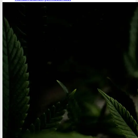
MDMA
MDMA renhedstest
Ecstasy
Ecstasy renhedstest
Heroin
Heroin renhedstest
Badesalte
Badesalte renhedstest
LSD
LSD renhedstest