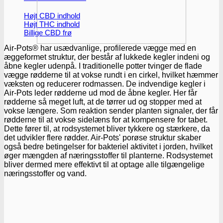
Højt CBD indhold
Højt THC indhold
Billige CBD frø
Air-Pots® har usædvanlige, profilerede vægge med en
æggeformet struktur, der består af lukkede kegler indeni og
åbne kegler udenpå. I traditionelle potter tvinger de flade
vægge rødderne til at vokse rundt i en cirkel, hvilket hæmmer
væksten og reducerer rodmassen. De indvendige kegler i
Air-Pots leder rødderne ud mod de åbne kegler. Her får
rødderne så meget luft, at de tørrer ud og stopper med at
vokse længere. Som reaktion sender planten signaler, der får
rødderne til at vokse sidelæns for at kompensere for tabet.
Dette fører til, at rodsystemet bliver tykkere og stærkere, da
det udvikler flere rødder. Air-Pots' porøse struktur skaber
også bedre betingelser for bakteriel aktivitet i jorden, hvilket
øger mængden af næringsstoffer til planterne. Rodsystemet
bliver dermed mere effektivt til at optage alle tilgængelige
næringsstoffer og vand.