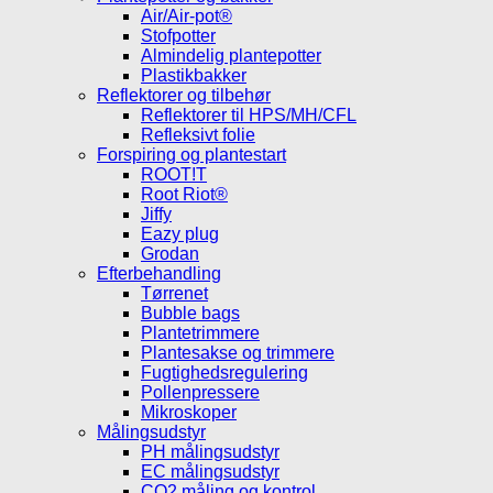
Air/Air-pot®
Stofpotter
Almindelig plantepotter
Plastikbakker
Reflektorer og tilbehør
Reflektorer til HPS/MH/CFL
Refleksivt folie
Forspiring og plantestart
ROOT!T
Root Riot®
Jiffy
Eazy plug
Grodan
Efterbehandling
Tørrenet
Bubble bags
Plantetrimmere
Plantesakse og trimmere
Fugtighedsregulering
Pollenpressere
Mikroskoper
Målingsudstyr
PH målingsudstyr
EC målingsudstyr
CO2 måling og kontrol