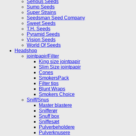
Serious Seeds
Sumo Seeds
Super Strains
Seedsman Seed Company
Sweet Seeds
T.H. Seeds
Pyramid Seeds
Vision Seeds
World Of Seeds
Headshop
jointpapir/Filter
King size jointpapir
Slim Size jointpapir
Cones
SmokersPack
Filter tips
Blunt Wraps
Smokers Choice
Sniff/Snus
Master blastere
Snifferør
Snuff box
Sniffesæt
Pulverbeholdere
Pulverknusere