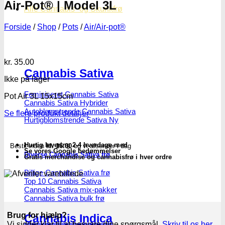
Air-Pot® | Model 3L
Alle Cannabis -og Skunkfrø
Forside
/
Shop
/
Pots
/
Air/Air-pot®
kr.
35.00
Cannabis Sativa
Ikke på lager
Feminiseret Cannabis Sativa
Pot Air 3L 15x15cm
Cannabis Sativa Hybrider
Autoblomstrende Cannabis Sativa
Se flere produkt detaljer
Hurtigblomstrende Sativa
Hurtig levering 2-4 hverdage med
Bestil inden
kl. 16.00
og vi afsender i dag
Se vores Google bedømmelser
Diverse Cannabis Sativa frø
Gratis merchandise og cannabisfrø i hver ordre
Billige Cannabis Sativa frø
Top 10 Cannabis Sativa
Cannabis Sativa mix-pakker
Cannabis Sativa bulk frø
Brug for hjælp?
Cannabis Indica
Vi sidder klar til at besvare dine spørgsmål.
Skriv til os her