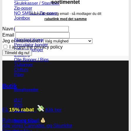
sortimentet
Skulekasser / Stashbox
Zip-poser
NO SMELL | Zip-poser
Indtast dit navn og email - så modtager du dit
Jointbox
rabatlink med det samme
Navn
Bonger og piber
Email
Standard Bonger
Jeg er interreseret i
Percolator bonger
I accept the privacy policy
Diffusor bonger
Dabbing
Olie Bonger / Rigs
Tjubanger
Chillum
Piber
Butik
Bonghoveder
Ø17
Ø20
15% rabat
Få
Klik her
SG14
Rabatter og tilbud
Sniff & Snus
Alle vores Cannabis -og Skunkfrø
Groudstyr