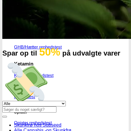
Benzodiazepiner
Benzoer renhedstest
GHB/Hætter
GHB/Hætter renhedstest
50%
Spar op til
på udvalgte varer
Ketamin
Ketamin renhedstest
MCPP
MCPP test
Se alle tilbud her
Søg
Opiater
efter:
Opiater renhedstest
Skunkfrø hos Subseed
Alle Cannabis -og Skunkfrø