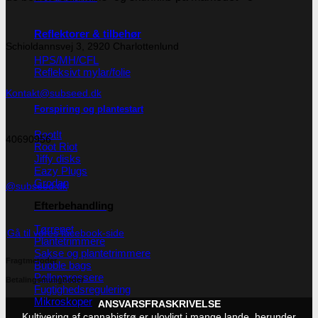
Reflektorer & tilbehør
Schioldannsvej 3, 2920 Charlottenlund
HPS/MH/CFL
Refleksivt mylar/folie
Kontakt@subseed.dk
Forspiring og plantestart
Root!t
40690956
Root Riot
Jiffy disks
Eazy Plugs
Grodan
@subseed.dk
Efterbehandling
Tørrenet
Gå til vores facebook-side
Plantetrimmere
Sakse og plantetrimmere
Fragtmetoder
Bubble bags
Pollenpressere
Betalingsmuligheder
Fugtighedsregulering
Mikroskoper
ANSVARSFRASKRIVELSE
Kultivering af cannabisfrø er ulovligt i mange lande, herunder