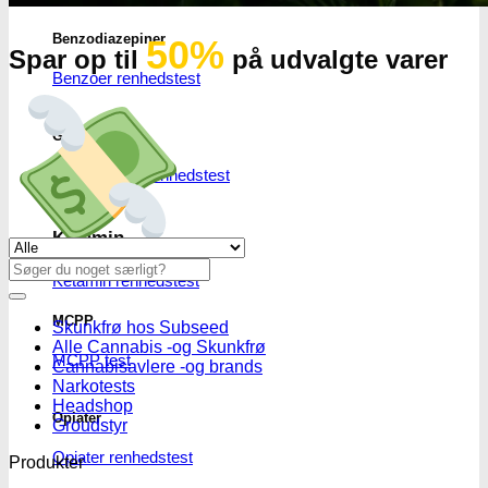
Benzodiazepiner
50%
Spar op til
på udvalgte varer
Benzoer renhedstest
GHB/Hætter
GHB/Hætter renhedstest
Ketamin
Se alle tilbud her
Søg
Ketamin renhedstest
efter:
MCPP
Skunkfrø hos Subseed
Alle Cannabis -og Skunkfrø
MCPP test
Cannabisavlere -og brands
Narkotests
Headshop
Opiater
Groudstyr
Opiater renhedstest
Produkter