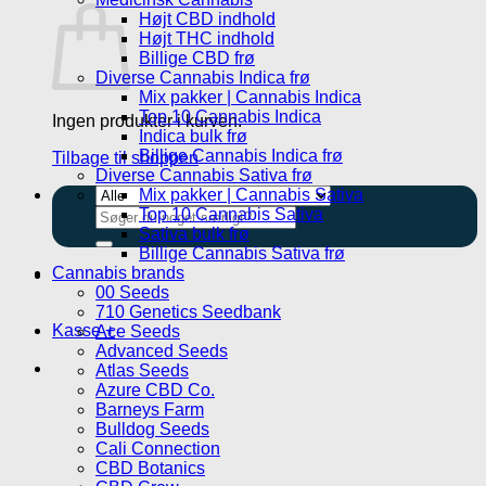
Højt CBD indhold
Højt THC indhold
Billige CBD frø
Diverse Cannabis Indica frø
Mix pakker | Cannabis Indica
Top 10 Cannabis Indica
Ingen produkter i kurven.
Indica bulk frø
Billige Cannabis Indica frø
Tilbage til shoppen
Diverse Cannabis Sativa frø
Mix pakker | Cannabis Sativa
Søg
Top 10 Cannabis Sativa
efter:
Sativa bulk frø
Billige Cannabis Sativa frø
Cannabis brands
00 Seeds
710 Genetics Seedbank
Kasse
+
Ace Seeds
Advanced Seeds
Atlas Seeds
Azure CBD Co.
Barneys Farm
Bulldog Seeds
Cali Connection
CBD Botanics