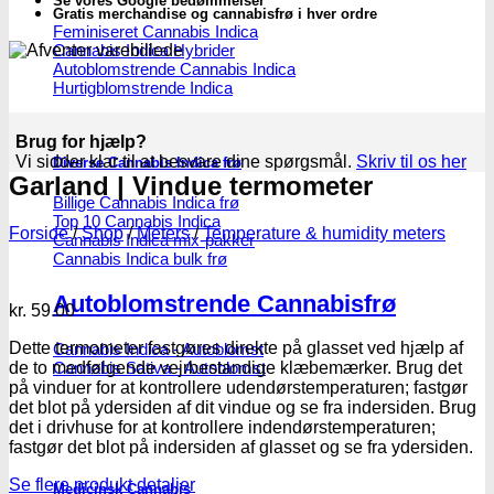
Se vores Google bedømmelser
Gratis merchandise og cannabisfrø i hver ordre
Feminiseret Cannabis Indica
Cannabis Indica Hybrider
Autoblomstrende Cannabis Indica
Hurtigblomstrende Indica
Brug for hjælp?
Vi sidder klar til at besvare dine spørgsmål.
Skriv til os her
Diverse Cannabis Indica frø
Garland | Vindue termometer
Billige Cannabis Indica frø
Top 10 Cannabis Indica
Forside
/
Shop
/
Meters
/
Temperature & humidity meters
Cannabis Indica mix-pakker
Cannabis Indica bulk frø
Autoblomstrende Cannabisfrø
kr.
59.00
Dette termometer fastgøres direkte på glasset ved hjælp af
Cannabis Indica - Autoblomst
de to medfølgende vejrbestandige klæbemærker. Brug det
Cannabis Sativa - Autoblomst
på vinduer for at kontrollere udendørstemperaturen; fastgør
det blot på ydersiden af dit vindue og se fra indersiden. Brug
det i drivhuse for at kontrollere indendørstemperaturen;
fastgør det blot på indersiden af glasset og se fra ydersiden.
Se flere produkt detaljer
Medicinsk Cannabis