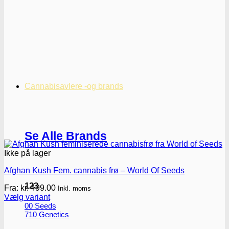
Cannabisavlere -og brands
Se Alle Brands
Ikke på lager
Afghan Kush Fem. cannabis frø – World Of Seeds
123
Fra:
kr.
499.00
Inkl. moms
Vælg variant
Dette
00 Seeds
710 Genetics
vare
har