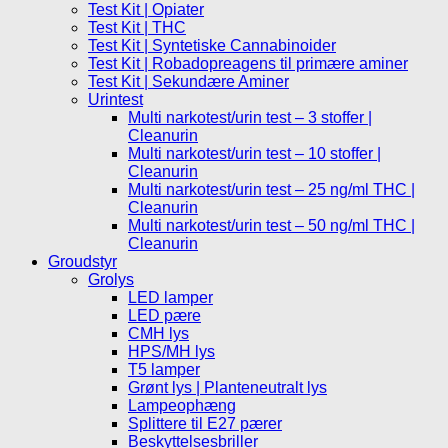
Test Kit | Opiater
Test Kit | THC
Test Kit | Syntetiske Cannabinoider
Test Kit | Robadopreagens til primære aminer
Test Kit | Sekundære Aminer
Urintest
Multi narkotest/urin test – 3 stoffer |
Cleanurin
Multi narkotest/urin test – 10 stoffer |
Cleanurin
Multi narkotest/urin test – 25 ng/ml THC |
Cleanurin
Multi narkotest/urin test – 50 ng/ml THC |
Cleanurin
Groudstyr
Grolys
LED lamper
LED pære
CMH lys
HPS/MH lys
T5 lamper
Grønt lys | Planteneutralt lys
Lampeophæng
Splittere til E27 pærer
Beskyttelsesbriller