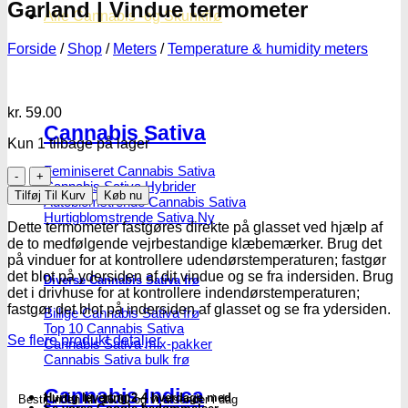
Garland | Vindue termometer
Alle Cannabis -og Skunkfrø
Forside
/
Shop
/
Meters
/
Temperature & humidity meters
kr.
59.00
Cannabis Sativa
Kun 1 tilbage på lager
Feminiseret Cannabis Sativa
Garland
Cannabis Sativa Hybrider
|
Tilføj Til Kurv
Køb nu
Autoblomstrende Cannabis Sativa
Vindue
Hurtigblomstrende Sativa
termometer
Dette termometer fastgøres direkte på glasset ved hjælp af
antal
de to medfølgende vejrbestandige klæbemærker. Brug det
på vinduer for at kontrollere udendørstemperaturen; fastgør
det blot på ydersiden af dit vindue og se fra indersiden. Brug
Diverse Cannabis Sativa frø
det i drivhuse for at kontrollere indendørstemperaturen;
fastgør det blot på indersiden af glasset og se fra ydersiden.
Billige Cannabis Sativa frø
Top 10 Cannabis Sativa
Se flere produkt detaljer
Cannabis Sativa mix-pakker
Cannabis Sativa bulk frø
Cannabis Indica
Hurtig levering 2-4 hverdage med
Bestil inden
kl. 16.00
og vi afsender i dag