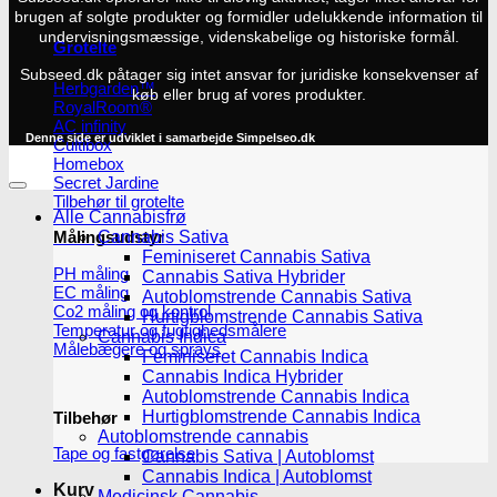
brugen af solgte produkter og formidler udelukkende information til
undervisningsmæssige, videnskabelige og historiske formål.
Grotelte
Subseed.dk påtager sig intet ansvar for juridiske konsekvenser af
Herbgarden™
køb eller brug af vores produkter.
RoyalRoom®
AC infinity
Denne side er udviklet i samarbejde
Simpelseo.dk
Cultibox
Homebox
Secret Jardine
Tilbehør til grotelte
Alle Cannabisfrø
Cannabis Sativa
Målingsudstyr
Feminiseret Cannabis Sativa
PH måling
Cannabis Sativa Hybrider
EC måling
Autoblomstrende Cannabis Sativa
Co2 måling og kontrol
Hurtigblomstrende Cannabis Sativa
Temperatur og fugtighedsmålere
Cannabis Indica
Målebægere og sprays
Feminiseret Cannabis Indica
Cannabis Indica Hybrider
Autoblomstrende Cannabis Indica
Hurtigblomstrende Cannabis Indica
Tilbehør
Autoblomstrende cannabis
Tape og fastgørelse
Cannabis Sativa | Autoblomst
Cannabis Indica | Autoblomst
Kurv
Medicinsk Cannabis