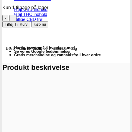
Kun 1 tilbage på lager
Højt CBD indhold
Højt THC indhold
Garland
Billige CBD frø
|
Tilføj Til Kurv
Køb nu
Vindue
termometer
antal
Hurtig levering 2-4 hverdage med
Bestil inden
kl. 16.00
og vi afsender i dag
Se vores Google bedømmelser
Gratis merchandise og cannabisfrø i hver ordre
Produkt beskrivelse