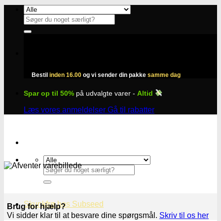
Fortsæt
til
Søg
indhold
efter:
Bestil
inden 16.00
og vi sender din pakke
samme dag
Spar op til 50%
på udvalgte varer -
Altid
Læs vores anmeldelser
Gå til rabatter
Søg
efter:
Skunkfrø hos Subseed
Brug for hjælp?
Vi sidder klar til at besvare dine spørgsmål.
Skriv til os her