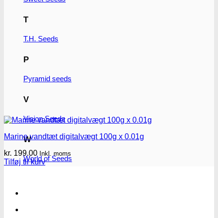
T
T.H. Seeds
P
Pyramid seeds
V
Vision Seeds
Marine vandtæt digitalvægt 100g x 0.01g
W
kr.
199.00
Inkl. moms
World of Seeds
Tilføj til kurv