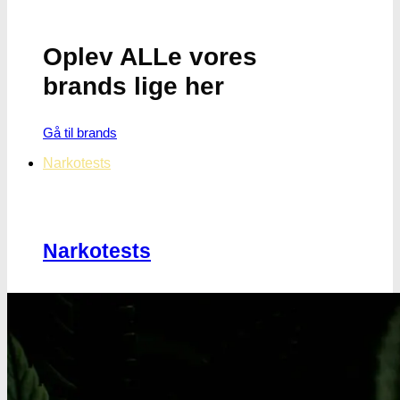
Oplev ALLe vores
brands lige her
Gå til brands
Narkotests
Narkotests
Kokain Tests
Kokain renhedhedstest
Crack renhedhedstest
Kokain blandingsmiddel test