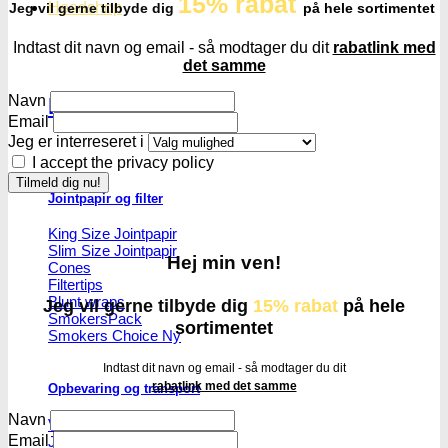
15% rabat
Headshop
Jeg vil gerne tilbyde dig
på hele sortimentet
Indtast dit navn og email - så modtager du dit
rabatlink med
det samme
Navn
Headshop
Email
Jeg er interreseret i
I accept the privacy policy
Jointpapir og filter
King Size Jointpapir
Slim Size Jointpapir
Hej min ven!
Cones
Filtertips
Blunt wraps
Jeg vil gerne tilbyde dig
15% rabat
på hele
SmokersPack
sortimentet
Smokers Choice
Indtast dit navn og email - så modtager du dit
rabatlink med det samme
Opbevaring og transport
Navn
Vacuum beholdere
Email
Jointrør