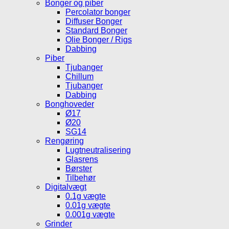
Bonger og piber
Percolator bonger
Diffuser Bonger
Standard Bonger
Olie Bonger / Rigs
Dabbing
Piber
Tjubanger
Chillum
Tjubanger
Dabbing
Bonghoveder
Ø17
Ø20
SG14
Rengøring
Lugtneutralisering
Glasrens
Børster
Tilbehør
Digitalvægt
0.1g vægte
0.01g vægte
0.001g vægte
Grinder