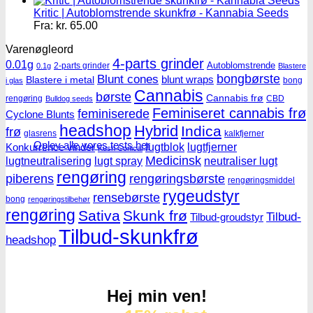
Kritic | Autoblomstrende skunkfrø - Kannabia Seeds
Fra:
kr.
65.00
Varenøgleord
4-parts grinder
0.01g
Autoblomstrende
2-parts grinder
0.1g
Blastere
Blunt cones
bongbørste
blunt wraps
Blastere i metal
bong
i glas
Cannabis
børste
Cannabis frø
rengøring
CBD
Bulldog seeds
Feminiseret cannabis frø
feminiserede
Cyclone Blunts
headshop
Hybrid
Indica
frø
glasrens
kalkfjerner
Oplev alle vores tests her
lugtblok
lugtfjerner
Konkurrence vinder
Kush Conical
Medicinsk
lugtneutralisering
lugt spray
neutraliser lugt
rengøring
piberens
rengøringsbørste
rengøringsmiddel
rygeudstyr
rensebørste
bong
rengøringstilbehør
rengøring
Sativa
Skunk frø
Tilbud-
Tilbud-groudstyr
Tilbud-skunkfrø
headshop
Hej min ven!