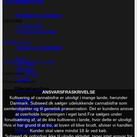
Kontakt@subseed.dk
Reflektorer & tilbehør
40690956
HPS/MH/CFL
Refleksivt mylar/folie
@subseed.dk
Forspiring og plantestart
Root!t
Gå til vores facebook-side
Root Riot
Jiffy disks
Eazy Plugs
Fragtmetoder
Grodan
Betalingsmuligheder
Efterbehandling
ANSVARSFRASKRIVELSE
Kultivering af cannabisfrø er ulovligt i mange lande, herunder
Tørrenet
Danmark. Subseed.dk sælger udelukkende cannabisfrø som
Plantetrimmere
Sakse og plantetrimmere
samlerobjekter og til genetisk præservation. Det er kundens ansvar
Bubble bags
at overholde lovgivningen i eget land.
Frø sælges under
Pollenpressere
forudsætning af, at de ikke kultiveres i lande, hvor dette er ulovligt.
Fugtighedsregulering
Hvis vi har grund til at tro, at loven vil blive brudt, afviser vi handlen.
Mikroskoper
Kunder skal være mindst 18 år ved køb.
Subseed.dk opfordrer ikke til ulovlig aktivitet, tager intet ansvar for