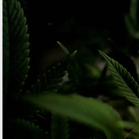
MDMA
MDMA renhedstest
Ecstasy
Ecstasy renhedstest
Heroin
Heroin renhedstest
Badesalte
Badesalte renhedstest
LSD
LSD renhedstest