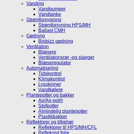
Vanding
Vandpumper
Vandtanke
Strømforsygning
Strømforsyning HPS/MH
Ballast CMH
Gødning
Biobizz gødning
Ventilation
Blæsere
Ventilationsrør -og slanger
Blæseregulator
Automatisering
Tidskontrol
Klimakontrol
Lysskinner
Vandkølere
Plantepotter og bakker
Air/Air-pot®
Stofpotter
Almindelig plantepotter
Plastikbakker
Reflektorer og tilbehør
Reflektorer til HPS/MH/CFL
Refleksivt folie