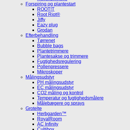
Forspiring og plantestart
ROOT!T
Root Riot®
Jiffy
Eazy plug
Grodan
Efterbehandling
Tørrenet
Bubble bags
Plantetrimmere
Plantesakse og trimmere
Fugtighedsregulering
Pollenpressere
Mikroskoper
Målingsudstyr
PH målingsudstyr
EC målingsudstyr
CO2 måling og kontrol
Temperatur og fugtighedsmålere
Målebægere og sprays
Grotelte
Herbgarden™
RoyalRoom
AC Infinity
Cultibox