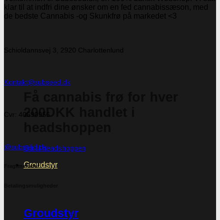
klar til at indfri dine ønsker om en fed cannabissæson, med
de bedste Cannabis -og Skunkfrø på markedet <3
Schioldannsvej 3, 2920 Charlottenlund
Kontakt@subseed.dk
Få cannabis frø for hver
200DKK handlet i
Cvr: 40690956
headshoppen
@subseed.dk
Gå til headshoppen
Groudstyr
Fragtmetoder
Betalingsmuligheder
Groudstyr