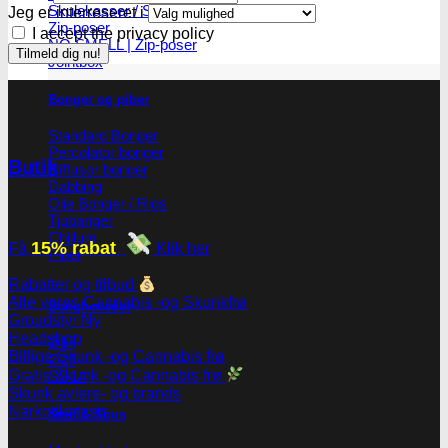
Skulekasser / Stashbox
Jeg er interreseret i
Zip-poser
I accept the privacy policy
NO SMELL | Zip-poser
Jointbox
Bonger og piber
Standard Bonger
Percolator bonger
Butik
Diffusor bonger
Dabbing
Olie Bonger / Rigs
Tjubanger
Chillum
15% rabat
Få
Klik her
Piber
Rabatter og tilbud
Alle vores Cannabis -og Skunkfrø
Bonghoveder
Groudstyr
Headshop
Ø17
Billige Skunk -og Cannabis frø
Ø20
Gratis Skunk -og Cannabis frø
SG14
Skunk avlere- og brands
Narkotikatests
Sniff & Snus