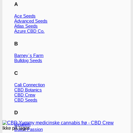
flere
A
varianter.
Mulighederne
Ace Seeds
kan
Advanced Seeds
vælges
Atlas Seeds
på
Azure CBD Co.
varesiden
B
Barney´s Farm
Bulldog Seeds
C
Cali Connection
CBD Botanics
CBD Crew
CBD Seeds
D
Dinafem
Ikke på lager
Dutch Passion