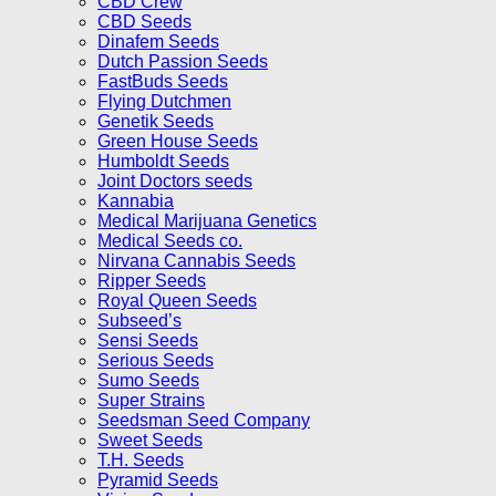
CBD Crew
CBD Seeds
Dinafem Seeds
Dutch Passion Seeds
FastBuds Seeds
Flying Dutchmen
Genetik Seeds
Green House Seeds
Humboldt Seeds
Joint Doctors seeds
Kannabia
Medical Marijuana Genetics
Medical Seeds co.
Nirvana Cannabis Seeds
Ripper Seeds
Royal Queen Seeds
Subseed’s
Sensi Seeds
Serious Seeds
Sumo Seeds
Super Strains
Seedsman Seed Company
Sweet Seeds
T.H. Seeds
Pyramid Seeds