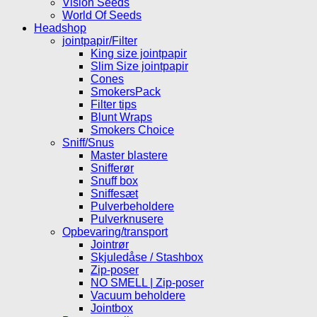
Vision Seeds
World Of Seeds
Headshop
jointpapir/Filter
King size jointpapir
Slim Size jointpapir
Cones
SmokersPack
Filter tips
Blunt Wraps
Smokers Choice
Sniff/Snus
Master blastere
Snifferør
Snuff box
Sniffesæt
Pulverbeholdere
Pulverknusere
Opbevaring/transport
Jointrør
Skjuledåse / Stashbox
Zip-poser
NO SMELL | Zip-poser
Vacuum beholdere
Jointbox