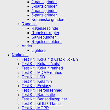
2-parts grinder
3-parts grinder
4-parts grinder
5-parts grinder
Keramiske grindere
Røgelse
Røgelsespinde
Røgelseskegler
Salviebundter
Røgelsesholdere
Andet
Lightere
Narkotest
Test Kit | Kokain & Crack Kokain
Test Kit | Kokain “cuts”
Test Kit | Kokain renhed
Test Kit | MDMA renhed
Test Kit | LSD
Test Kit | Ketamin
Test Kit | Ecstasy
Test Kit | Heroin renhed
Test Kit | Badesalte
Test Kit | Benzodiazepiner
Test Kit | GHB / “Hætter”
Test Kit | MCPP