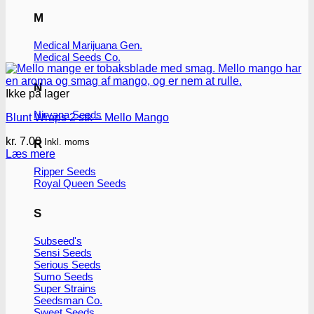
M
Medical Marijuana Gen.
Medical Seeds Co.
N
Ikke på lager
Nirvana Seeds
Blunt Wraps 2 stk – Mello Mango
kr.
7.00
Inkl. moms
R
Læs mere
Ripper Seeds
Royal Queen Seeds
S
Subseed's
Sensi Seeds
Serious Seeds
Sumo Seeds
Super Strains
Seedsman Co.
Sweet Seeds