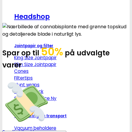
Headshop
Jointpapir og filter
50%
Spar op til
på udvalgte
King Size Jointpapir
varer
Slim Size Jointpapir
Cones
Filtertips
Blunt wraps
SmokersPack
Smokers Choice
Opbevaring og transport
Vacuum beholdere
Se alle tilbud her