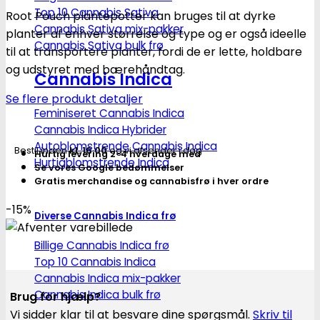
Stofpotte
Top 10 Cannabis Sativa
Root Pouch plantepotter kan bruges til at dyrke
"root
Cannabis Sativa mix-pakker
planter af enhver størrelse og type og er også ideelle
pouch"
Cannabis Sativa bulk frø
til at transportere planter, fordi de er lette, holdbare
-
og udstyret med bærehåndtag.
25,5
Cannabis Indica
x
Se flere produkt detaljer
21,5
Feminiseret Cannabis Indica
cm
Cannabis Indica Hybrider
Autoblomstrende Cannabis Indica
12L
Bestil inden
kl. 16.00
og vi afsender i dag
Hurtig levering 2-4 hverdage med
Hurtigblomstrende Indica
antal
Se vores Google bedømmelser
Gratis merchandise og cannabisfrø i hver ordre
-15%
Diverse Cannabis Indica frø
Billige Cannabis Indica frø
Top 10 Cannabis Indica
Cannabis Indica mix-pakker
Cannabis Indica bulk frø
Brug for hjælp?
Vi sidder klar til at besvare dine spørgsmål.
Skriv til