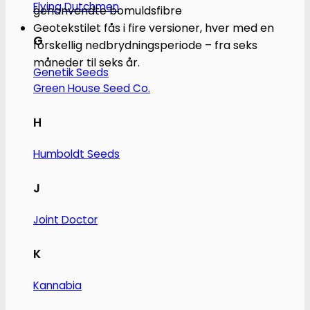
Flying Dutchmen
genanvendte bomuldsfibre
Geotekstilet fås i fire versioner, hver med en
G
forskellig nedbrydningsperiode – fra seks
måneder til seks år.
Genetik Seeds
Green House Seed Co.
H
Humboldt Seeds
J
Joint Doctor
K
Kannabia