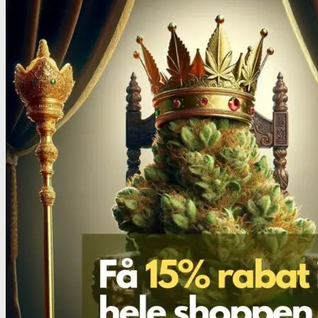
Robadope
Robadope tests
Simons tests
Test af primære aminer
URIN TESTS
Multi urin test - 3 stoffer
Multi urin test - 10 stoffer
THC urin test - 25ng/ml
THC urin test - 50ng/ml