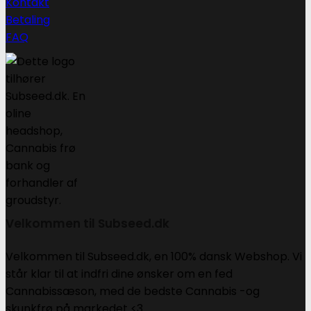
Kontakt
Betaling
FAQ
Velkommen til Subseed.dk
Velkommen til Subseed.dk, en 100% dansk Webshop. Vi
står klar til at indfri dine ønsker om en fed
Cannabissæson, med de bedste Cannabis -og
skunkfrø på markedet <3