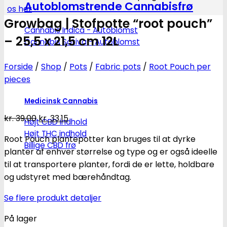
Autoblomstrende Cannabisfrø
os her
Growbag | Stofpotte “root pouch”
Cannabis Indica - Autoblomst
– 25,5 x 21,5 cm 12L
Cannabis Sativa - Autoblomst
Forside
/
Shop
/
Pots
/
Fabric pots
/
Root Pouch per
pieces
Medicinsk Cannabis
Den
Den
kr.
39.00
kr.
33.15
Højt CBD indhold
oprindelige
aktuelle
Højt THC indhold
Root Pouch plantepotter kan bruges til at dyrke
pris
pris
Billige CBD frø
planter af enhver størrelse og type og er også ideelle
var:
er:
til at transportere planter, fordi de er lette, holdbare
kr. 39.00.
kr. 33.15.
og udstyret med bærehåndtag.
Se flere produkt detaljer
På lager