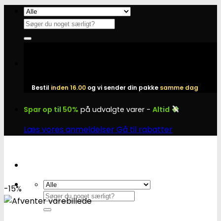
Fortsæt
til
Søg
indhold
efter:
Bestil
inden 16.00
og vi sender din pakke
samme dag
Spar op til 50%
på udvalgte varer -
Altid
Læs vores anmeldelser
Gå til rabatter
-15%
Søg
efter: