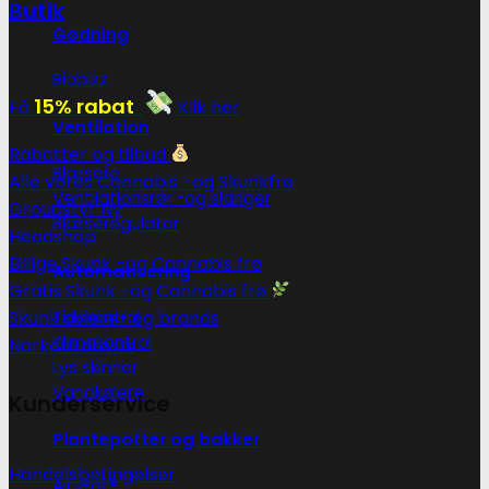
Butik
Gødning
Biobizz
15% rabat
Få
Klik her
Ventilation
Rabatter og tilbud
Blæsere
Alle vores Cannabis -og Skunkfrø
Ventilationsrør -og slanger
Groudstyr
Blæseregulator
Headshop
Billige Skunk -og Cannabis frø
Automatisering
Gratis Skunk -og Cannabis frø
Tidskontrol
Skunk avlere- og brands
Klimakontrol
Narkotikatests
Lys skinner
Vandkølere
Kunderservice
Plantepotter og bakker
Handelsbetingelser
Air-Pot®