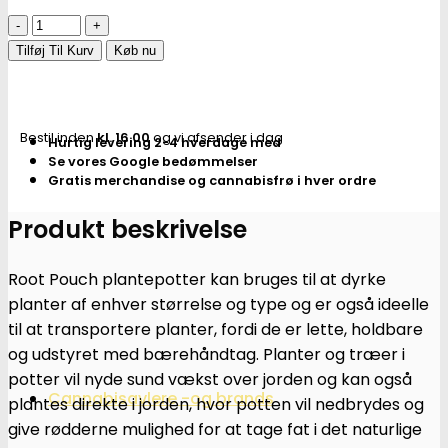
Growbag
|
Tilføj Til Kurv
Køb nu
Stofpotte
"root
pouch"
Bestil inden
kl. 16.00
og vi afsender i dag
Hurtig levering 2-4 hverdage med
-
Se vores Google bedømmelser
25,5
Gratis merchandise og cannabisfrø i hver ordre
x
21,5
Produkt beskrivelse
cm
12L
Root Pouch plantepotter kan bruges til at dyrke
antal
planter af enhver størrelse og type og er også ideelle
til at transportere planter, fordi de er lette, holdbare
og udstyret med bærehåndtag. Planter og træer i
potter vil nyde sund vækst over jorden og kan også
Cannabisavlere -og brands
plantes direkte i jorden, hvor potten vil nedbrydes og
give rødderne mulighed for at tage fat i det naturlige