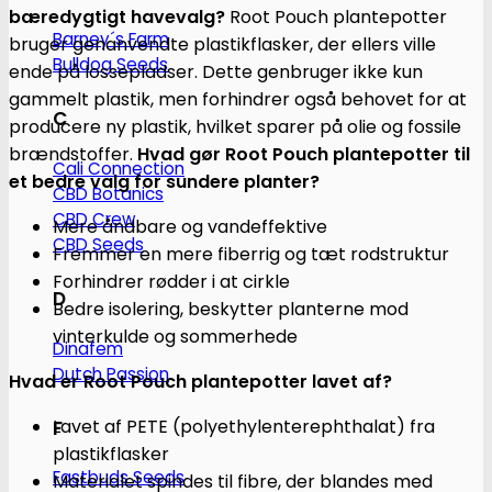
bæredygtigt havevalg?
Root Pouch plantepotter
Barney´s Farm
bruger genanvendte plastikflasker, der ellers ville
Bulldog Seeds
ende på lossepladser. Dette genbruger ikke kun
gammelt plastik, men forhindrer også behovet for at
C
producere ny plastik, hvilket sparer på olie og fossile
brændstoffer.
Hvad gør Root Pouch plantepotter til
Cali Connection
et bedre valg for sundere planter?
CBD Botanics
CBD Crew
Mere åndbare og vandeffektive
CBD Seeds
Fremmer en mere fiberrig og tæt rodstruktur
Forhindrer rødder i at cirkle
D
Bedre isolering, beskytter planterne mod
vinterkulde og sommerhede
Dinafem
Dutch Passion
Hvad er Root Pouch plantepotter lavet af?
Lavet af PETE (polyethylenterephthalat) fra
F
plastikflasker
Fastbuds Seeds
Materialet spindes til fibre, der blandes med