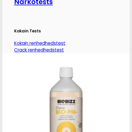
Narkotests
Kokain Tests
Kokain renhedhedstest
Crack renhedhedstest
Kokain blandingsmiddel test
MDMA
MDMA renhedstest
Ecstasy
Ecstasy renhedstest