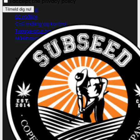
I accept the privacy policy
PH måling
EC måling
Co2 måling og kontrol
Temperatur og fugtighedsmålere
Målebægere og sprays
Tilbehør
Tape og fastgørelse
Kurv
Ingen produkter i kurven.
Tilbage til shoppen