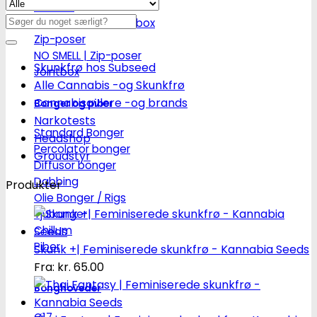
Jointrør
Søg
Skulekasser / Stashbox
efter:
Zip-poser
NO SMELL | Zip-poser
Skunkfrø hos Subseed
Jointbox
Alle Cannabis -og Skunkfrø
Cannabisavlere -og brands
Bonger og piber
Narkotests
Standard Bonger
Headshop
Percolator bonger
Groudstyr
Diffusor bonger
Dabbing
Produkter
Olie Bonger / Rigs
Tjubanger
Chillum
Piber
Skunk +| Feminiserede skunkfrø - Kannabia Seeds
Fra:
kr.
65.00
Bonghoveder