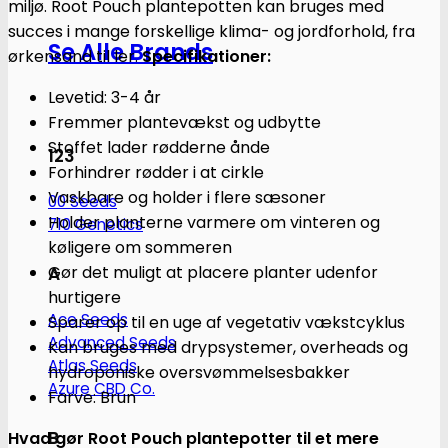
miljø. Root Pouch plantepotten kan bruges med
succes i mange forskellige klima- og jordforhold, fra
Se Alle Brands
ørkensand til ler.
Specifikationer:
Levetid: 3-4 år
Fremmer plantevækst og udbytte
Stoffet lader rødderne ånde
123
Forhindrer rødder i at cirkle
Vaskbare og holder i flere sæsoner
00 Seeds
Holder planterne varmere om vinteren og
710 Genetics
køligere om sommeren
Gør det muligt at placere planter udenfor
A
hurtigere
Ace Seeds
Sparer op til en uge af vegetativ vækstcyklus
Advanced Seeds
Kan bruges med drypsystemer, overheads og
Atlas Seeds
hydroponiske oversvømmelsesbakker
Azure CBD Co.
Farve: Brun
B
Hvad gør Root Pouch plantepotter til et mere