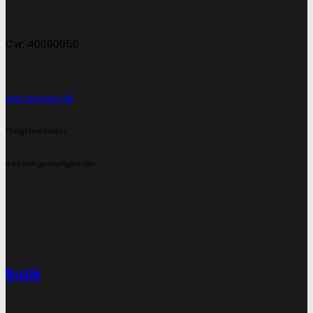
Cvr: 40690956
@subseed.dk
Fragtmetoder
Betalingsmuligheder
Butik