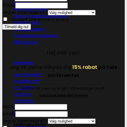
Tørrenet
Email
Plantetrimmere
Jeg er interreseret i
Sakse og plantetrimmere
I accept the privacy policy
Bubble bags
Pollenpressere
Fugtighedsregulering
Mikroskoper
Hej min ven!
Grotelte
Jeg vil gerne tilbyde dig
15% rabat
på hele
sortimentet
Herbgarden™
RoyalRoom®
AC infinity
Indtast dit navn og email - så modtager du dit
Cultibox
rabatlink med det samme
Homebox
Navn
Secret Jardine
Email
Tilbehør til grotelte
Jeg er interreseret i
Målingsudstyr