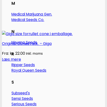
M
Medical Marijuana Gen.
Medical Seeds Co.
N
Nirvana Seeds
Original Cones 1 stk. – Giga
Fra:
kr.
22.00
R
Inkl. moms
Læs mere
Ripper Seeds
Royal Queen Seeds
S
Subseed's
Sensi Seeds
Serious Seeds