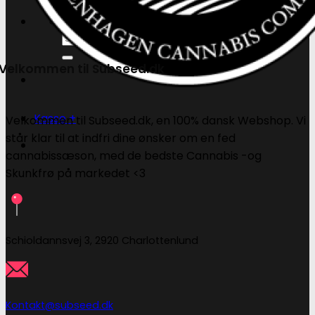
Søg
efter:
Velkommen til Subseed.dk
Kasse
+
Velkommen til Subseed.dk, en 100% dansk Webshop. Vi
står klar til at indfri dine ønsker om en fed
cannabissæson, med de bedste Cannabis -og
Skunkfrø på markedet <3
Schioldannsvej 3, 2920 Charlottenlund
Kontakt@subseed.dk