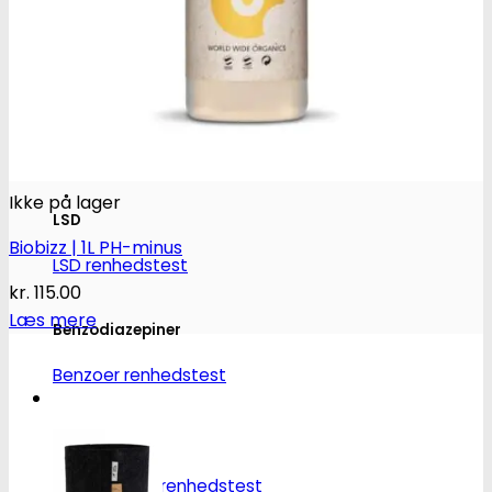
Heroin
Heroin renhedstest
Badesalte
Badesalte renhedstest
Ikke på lager
LSD
Biobizz | 1L PH-minus
LSD renhedstest
kr.
115.00
Læs mere
Benzodiazepiner
Benzoer renhedstest
GHB/Hætter
GHB/Hætter renhedstest