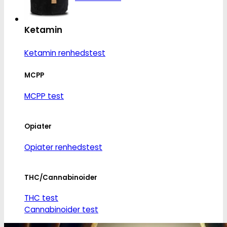
Ketamin
Ketamin renhedstest
MCPP
MCPP test
Opiater
Opiater renhedstest
THC/Cannabinoider
THC test
Cannabinoider test