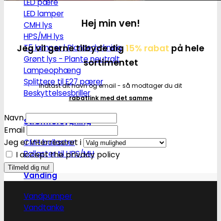
LED pære
LED lamper
Hej min ven!
CMH lys
HPS/MH lys
Jeg vil gerne tilbyde dig
15% rabat
på hele
T5 lamper | Plantedyrkning
Grønt lys - Plante neutralt
sortimentet
Lampeophæng
Splittere til E27 pærer
Indtast dit navn og email - så modtager du dit
Beskyttelsesbriller
rabatlink med det samme
Navn
Strømforsygning
Email
Jeg er interreseret i
CMH ballaster
Ballaster til HPS/MH
I accept the privacy policy
Vanding
Vandpumper
Vandtanke