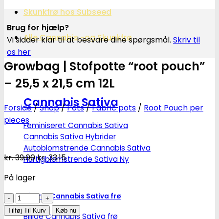
Skunkfrø hos Subseed
Brug for hjælp?
Alle Cannabis -og Skunkfrø
Vi sidder klar til at besvare dine spørgsmål.
Skriv til
os her
Growbag | Stofpotte “root pouch”
– 25,5 x 21,5 cm 12L
Cannabis Sativa
Forside
/
Shop
/
Pots
/
Fabric pots
/
Root Pouch per
pieces
Feminiseret Cannabis Sativa
Cannabis Sativa Hybrider
Autoblomstrende Cannabis Sativa
Den
Den
kr.
39.00
kr.
33.15
Hurtigblomstrende Sativa
oprindelige
aktuelle
På lager
pris
pris
var:
er:
Diverse Cannabis Sativa frø
Growbag
kr. 39.00.
kr. 33.15.
|
Tilføj Til Kurv
Køb nu
Billige Cannabis Sativa frø