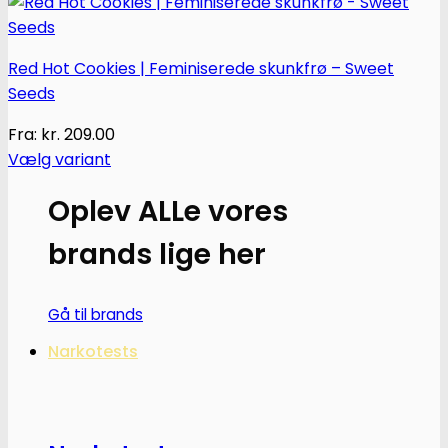
Red Hot Cookies | Feminiserede skunkfrø – Sweet
Seeds
Fra:
kr.
209.00
Vælg variant
Dette
Oplev ALLe vores
vare
har
brands lige her
flere
varianter.
Mulighederne
Gå til brands
kan
Narkotests
vælges
på
varesiden